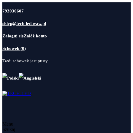
793030607
sklep@tech-led.waw.pl
Zaloguj się
Załóż konto
Schowek (0)
Twój schowek jest pusty
Menu
Szukaj