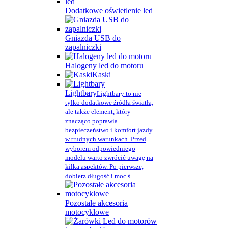
Dodatkowe oświetlenie led
Gniazda USB do
zapalniczki
Halogeny led do motoru
Kaski
Lightbary
Lightbary to nie
tylko dodatkowe źródła światła,
ale także element, który
znacząco poprawia
bezpieczeństwo i komfort jazdy
w trudnych warunkach. Przed
wyborem odpowiedniego
modelu warto zwrócić uwagę na
kilka aspektów. Po pierwsze,
dobierz długość i moc ś
Pozostałe akcesoria
motocyklowe