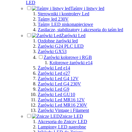
LED
Taśmy i listwy led
Sterowniki i kontrolery Led
Taśmy led 230V
Taśmy LED niskonapięciowe
Zasilacze, stabilizatory i akcesoria do taśm led
Żarówki Led
Ozdobne żarówki led
Żarówki G24 PLC LED
Żarówki GX53
Żarówki kolorowe i RGB
Kolorowe żarówki e14
Żarówki Led e14
Żarówki Led e27
Żarówki Led G4 12V
Żarówki Led G4 230V
Żarówki Led G9
Żarówki Led GU10
Żarówki Led MR16 12V
Żarówki Led MR16 230V
Żarówki Vintage i Filament
Znicze LED
Akcesoria do Zniczy LED
Lampiony LED nagrobne