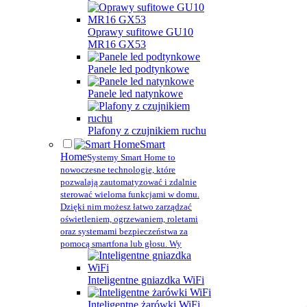
Oprawy sufitowe GU10
MR16 GX53
Panele led podtynkowe
Panele led natynkowe
Plafony z czujnikiem ruchu
Smart
Home
Systemy Smart Home to
nowoczesne technologie, które
pozwalają zautomatyzować i zdalnie
sterować wieloma funkcjami w domu.
Dzięki nim możesz łatwo zarządzać
oświetleniem, ogrzewaniem, roletami
oraz systemami bezpieczeństwa za
pomocą smartfona lub głosu. Wy
Inteligentne gniazdka WiFi
Inteligentne żarówki WiFi