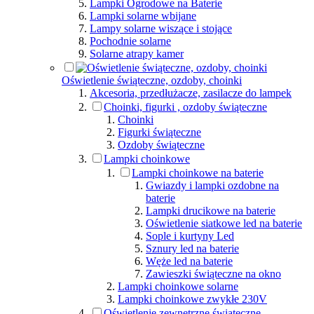
Lampki Ogrodowe na Baterie
Lampki solarne wbijane
Lampy solarne wiszące i stojące
Pochodnie solarne
Solarne atrapy kamer
Oświetlenie świąteczne, ozdoby, choinki
Akcesoria, przedłużacze, zasilacze do lampek
Choinki, figurki , ozdoby świąteczne
Choinki
Figurki świąteczne
Ozdoby świąteczne
Lampki choinkowe
Lampki choinkowe na baterie
Gwiazdy i lampki ozdobne na
baterie
Lampki drucikowe na baterie
Oświetlenie siatkowe led na baterie
Sople i kurtyny Led
Sznury led na baterie
Węże led na baterie
Zawieszki świąteczne na okno
Lampki choinkowe solarne
Lampki choinkowe zwykłe 230V
Oświetlenie zewnętrzne świąteczne