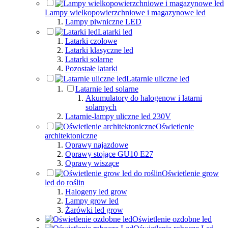
Lampy wielkopowierzchniowe i magazynowe led
Lampy piwniczne LED
Latarki led
Latarki czołowe
Latarki klasyczne led
Latarki solarne
Pozostałe latarki
Latarnie uliczne led
Latarnie led solarne
Akumulatory do halogenow i latarni
solarnych
Latarnie-lampy uliczne led 230V
Oświetlenie
architektoniczne
Oprawy najazdowe
Oprawy stojące GU10 E27
Oprawy wiszące
Oświetlenie grow
led do roślin
Halogeny led grow
Lampy grow led
Żarówki led grow
Oświetlenie ozdobne led