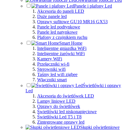
Oświetlenie robocze Led
Panele i plafony Led
Akcesoria do paneli LED
Duże panele led
Oprawy sufitowe GU10 MR16 GX53
Panele led podtynkowe
Panele led natynkowe
Plafony z czujnikiem ruchu
Smart Home
Inteligentne gniazdka WiFi
Inteligentne żarówki WiFi
Kamery WiFi
Przełączniki wi-fi
Sterowniki wifi
Taśmy led wifi zigbee
Włączniki smart
Świetlówki i oprawy
Led
Akcesoria do świetlówek LED
Lampy liniowe LED
Oprawy do świetlówek
Świetlówki led niskonapięciowe
Świetlówki Led T5 i T8
Zintegrowane oprawy led
Słupki oświetleniowe