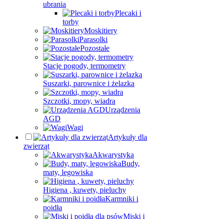
ubrania
Plecaki i
torby
Moskitiery
Parasolki
Pozostałe
Stacje pogody, termometry
Suszarki, parownice i żelazka
Szczotki, mopy, wiadra
Urządzenia
AGD
Wagi
Artykuły dla
zwierząt
Akwarystyka
Budy,
maty, legowiska
Higiena , kuwety, pieluchy
Karmniki i
poidła
Miski i