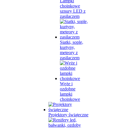
Lampki
choinkowe
sznury LED z
zasilaczem
Siatki, sople,
kurtyny,
meteory z
zasilaczem
Węże i
ozdobne
lampki
choinkowe
Projektory świąteczne