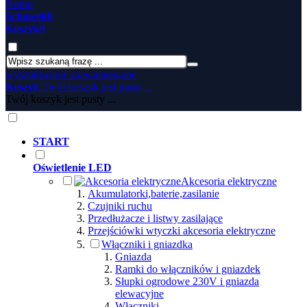
Konto
Schowek
0
Koszyk
0
wyszukiwanie zaawansowane
Koszyk
Twój koszyk jest pusty ...
Twój koszyk jest pusty ...
START
Oświetlenie LED
Akcesoria elektryczne
Akumulatorki,baterie,zasilanie
Czujniki ruchu
Przedłużacze i listwy zasilające
Przejściówki wtyczki akcesoria elektryczne
Włączniki i gniazdka
Gniazda
Ramki do włączników i gniazdek
Słupki ogrodowe 230V i gniazda
elewacyjne
Włączniki