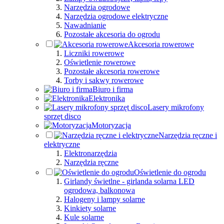
Narzędzia ogrodowe
Narzędzia ogrodowe elektryczne
Nawadnianie
Pozostałe akcesoria do ogrodu
Akcesoria rowerowe
Liczniki rowerowe
Oświetlenie rowerowe
Pozostałe akcesoria rowerowe
Torby i sakwy rowerowe
Biuro i firma
Elektronika
Lasery mikrofony
sprzęt disco
Motoryzacja
Narzędzia ręczne i
elektryczne
Elektronarzędzia
Narzędzia ręczne
Oświetlenie do ogrodu
Girlandy świetlne - girlanda solarna LED
ogrodowa, balkonowa
Halogeny i lampy solarne
Kinkiety solarne
Kule solarne