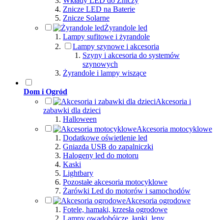
Wkłady LED do Zniczy
Znicze LED na Baterie
Znicze Solarne
Żyrandole led
Lampy sufitowe i żyrandole
Lampy szynowe i akcesoria
Szyny i akcesoria do systemów
szynowych
Żyrandole i lampy wiszące
Dom i Ogród
Akcesoria i
zabawki dla dzieci
Halloween
Akcesoria motocyklowe
Dodatkowe oświetlenie led
Gniazda USB do zapalniczki
Halogeny led do motoru
Kaski
Lightbary
Pozostałe akcesoria motocyklowe
Żarówki Led do motorów i samochodów
Akcesoria ogrodowe
Fotele, hamaki, krzesła ogrodowe
Lampy owadobójcze, łapki, lepy