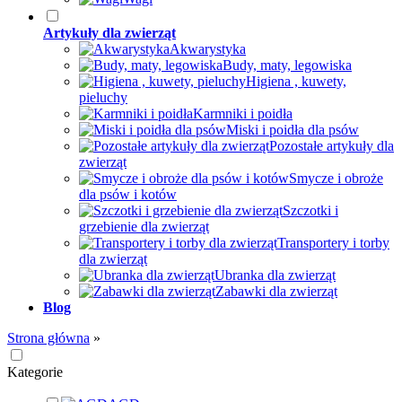
Artykuły dla zwierząt
Akwarystyka
Budy, maty, legowiska
Higiena , kuwety,
pieluchy
Karmniki i poidła
Miski i poidła dla psów
Pozostałe artykuły dla
zwierząt
Smycze i obroże
dla psów i kotów
Szczotki i
grzebienie dla zwierząt
Transportery i torby
dla zwierząt
Ubranka dla zwierząt
Zabawki dla zwierząt
Blog
Strona główna
»
Kategorie