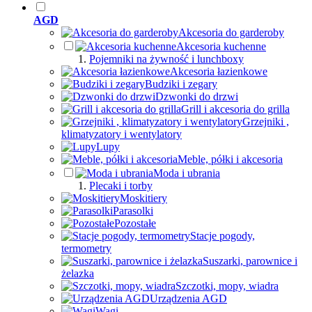
AGD
Akcesoria do garderoby
Akcesoria kuchenne
Pojemniki na żywność i lunchboxy
Akcesoria łazienkowe
Budziki i zegary
Dzwonki do drzwi
Grill i akcesoria do grilla
Grzejniki ,
klimatyzatory i wentylatory
Lupy
Meble, półki i akcesoria
Moda i ubrania
Plecaki i torby
Moskitiery
Parasolki
Pozostałe
Stacje pogody,
termometry
Suszarki, parownice i
żelazka
Szczotki, mopy, wiadra
Urządzenia AGD
Wagi