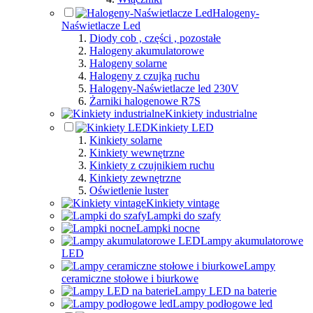
Halogeny-
Naświetlacze Led
Diody cob , części , pozostałe
Halogeny akumulatorowe
Halogeny solarne
Halogeny z czujką ruchu
Halogeny-Naświetlacze led 230V
Żarniki halogenowe R7S
Kinkiety industrialne
Kinkiety LED
Kinkiety solarne
Kinkiety wewnętrzne
Kinkiety z czujnikiem ruchu
Kinkiety zewnętrzne
Oświetlenie luster
Kinkiety vintage
Lampki do szafy
Lampki nocne
Lampy akumulatorowe
LED
Lampy
ceramiczne stołowe i biurkowe
Lampy LED na baterie
Lampy podłogowe led