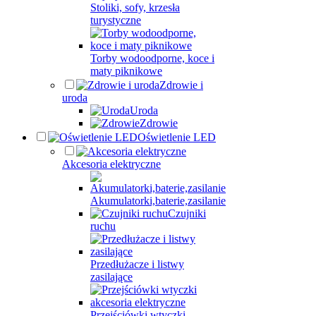
Stoliki, sofy, krzesła
turystyczne
Torby wodoodporne, koce i
maty piknikowe
Zdrowie i
uroda
Uroda
Zdrowie
Oświetlenie LED
Akcesoria elektryczne
Akumulatorki,baterie,zasilanie
Czujniki
ruchu
Przedłużacze i listwy
zasilające
Przejściówki wtyczki