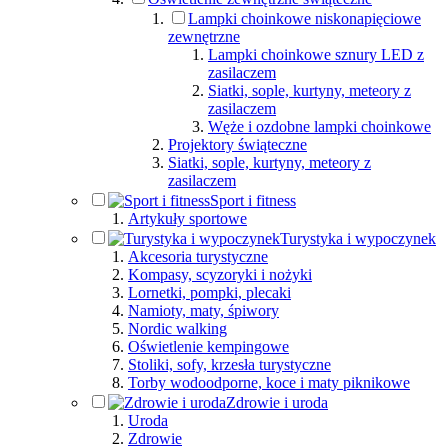
Lampki choinkowe niskonapięciowe
zewnętrzne
Lampki choinkowe sznury LED z
zasilaczem
Siatki, sople, kurtyny, meteory z
zasilaczem
Węże i ozdobne lampki choinkowe
Projektory świąteczne
Siatki, sople, kurtyny, meteory z
zasilaczem
Sport i fitness
Artykuły sportowe
Turystyka i wypoczynek
Akcesoria turystyczne
Kompasy, scyzoryki i nożyki
Lornetki, pompki, plecaki
Namioty, maty, śpiwory
Nordic walking
Oświetlenie kempingowe
Stoliki, sofy, krzesła turystyczne
Torby wodoodporne, koce i maty piknikowe
Zdrowie i uroda
Uroda
Zdrowie