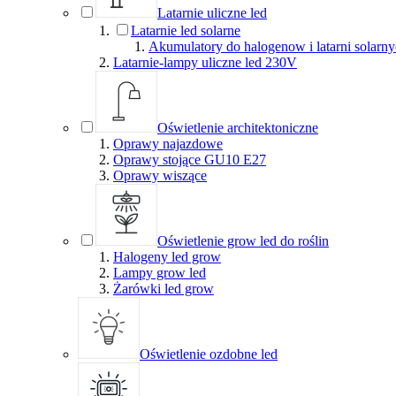
Latarnie uliczne led
Latarnie led solarne
Akumulatory do halogenow i latarni solarn
Latarnie-lampy uliczne led 230V
Oświetlenie architektoniczne
Oprawy najazdowe
Oprawy stojące GU10 E27
Oprawy wiszące
Oświetlenie grow led do roślin
Halogeny led grow
Lampy grow led
Żarówki led grow
Oświetlenie ozdobne led