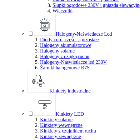
Słupki ogrodowe 230V i gniazda elewacyjn
Włączniki
Halogeny-Naświetlacze Led
Diody cob , części , pozostałe
Halogeny akumulatorowe
Halogeny solarne
Halogeny z czujką ruchu
Halogeny-Naświetlacze led 230V
Żarniki halogenowe R7S
Kinkiety industrialne
Kinkiety LED
Kinkiety solarne
Kinkiety wewnętrzne
Kinkiety z czujnikiem ruchu
Kinkiety zewnętrzne