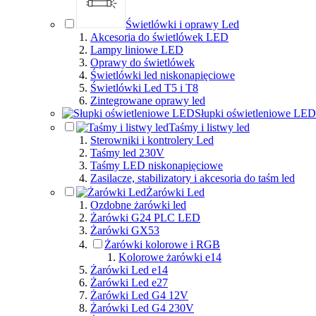
Świetlówki i oprawy Led
Akcesoria do świetlówek LED
Lampy liniowe LED
Oprawy do świetlówek
Świetlówki led niskonapięciowe
Świetlówki Led T5 i T8
Zintegrowane oprawy led
Słupki oświetleniowe LED
Taśmy i listwy led
Sterowniki i kontrolery Led
Taśmy led 230V
Taśmy LED niskonapięciowe
Zasilacze, stabilizatory i akcesoria do taśm led
Żarówki Led
Ozdobne żarówki led
Żarówki G24 PLC LED
Żarówki GX53
Żarówki kolorowe i RGB
Kolorowe żarówki e14
Żarówki Led e14
Żarówki Led e27
Żarówki Led G4 12V
Żarówki Led G4 230V