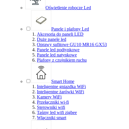
Oświetlenie robocze Led
Panele i plafony Led
Akcesoria do paneli LED
Duże panele led
Oprawy sufitowe GU10 MR16 GX53
Panele led podtynkowe
Panele led natynkowe
Plafony z czujnikiem ruchu
Smart Home
Inteligentne gniazdka WiFi
Inteligentne żarówki WiFi
Kamery WiFi
Przełączniki wi-fi
Sterowniki wifi
Taśmy led wifi zigbee
Włączniki smart