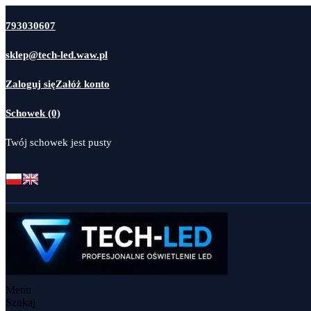
793030607
sklep@tech-led.waw.pl
Zaloguj się
Załóż konto
Schowek (0)
Twój schowek jest pusty
Menu
Szukaj