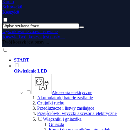
Konto
Schowek
0
Koszyk
0
wyszukiwanie zaawansowane
Koszyk
Twój koszyk jest pusty ...
Twój koszyk jest pusty ...
START
Oświetlenie LED
Akcesoria elektryczne
Akumulatorki,baterie,zasilanie
Czujniki ruchu
Przedłużacze i listwy zasilające
Przejściówki wtyczki akcesoria elektryczne
Włączniki i gniazdka
Gniazda
Ramki do włączników i gniazdek