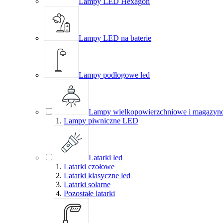
Lampy LED Hexagon
Lampy LED na baterie
Lampy podłogowe led
Lampy wielkopowierzchniowe i magazyn
Lampy piwniczne LED
Latarki led
Latarki czołowe
Latarki klasyczne led
Latarki solarne
Pozostałe latarki