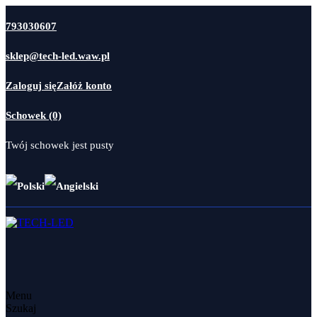
793030607
sklep@tech-led.waw.pl
Zaloguj się
Załóż konto
Schowek (0)
Twój schowek jest pusty
Menu
Szukaj