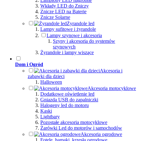
Lampiony LED nagrobne
Wkłady LED do Zniczy
Znicze LED na Baterie
Znicze Solarne
Żyrandole led
Lampy sufitowe i żyrandole
Lampy szynowe i akcesoria
Szyny i akcesoria do systemów
szynowych
Żyrandole i lampy wiszące
Dom i Ogród
Akcesoria i
zabawki dla dzieci
Halloween
Akcesoria motocyklowe
Dodatkowe oświetlenie led
Gniazda USB do zapalniczki
Halogeny led do motoru
Kaski
Lightbary
Pozostałe akcesoria motocyklowe
Żarówki Led do motorów i samochodów
Akcesoria ogrodowe
Fotele, hamaki, krzesła ogrodowe