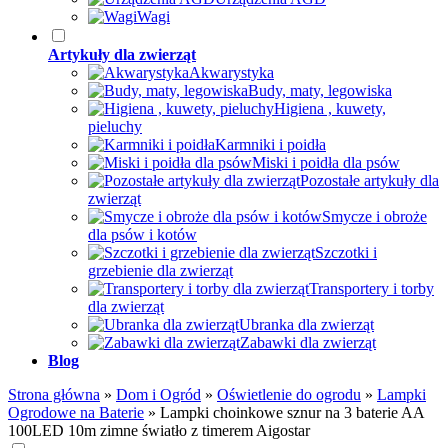
Wagi
Artykuły dla zwierząt
Akwarystyka
Budy, maty, legowiska
Higiena , kuwety,
pieluchy
Karmniki i poidła
Miski i poidła dla psów
Pozostałe artykuły dla
zwierząt
Smycze i obroże
dla psów i kotów
Szczotki i
grzebienie dla zwierząt
Transportery i torby
dla zwierząt
Ubranka dla zwierząt
Zabawki dla zwierząt
Blog
Strona główna
»
Dom i Ogród
»
Oświetlenie do ogrodu
»
Lampki
Ogrodowe na Baterie
»
Lampki choinkowe sznur na 3 baterie AA
100LED 10m zimne światło z timerem Aigostar