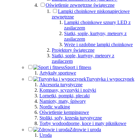
Oświetlenie zewnętrzne świąteczne
Lampki choinkowe niskonapięciowe
zewnętrzne
Lampki choinkowe sznury LED z
zasilaczem
Siatki, sople, kurtyny, meteory z
zasilaczem
Węże i ozdobne lampki choinkowe
Projektory świąteczne
Siatki, sople, kurtyny, meteory z
zasilaczem
Sport i fitness
Artykuły sportowe
Turystyka i wypoczynek
Akcesoria turystyczne
Kompasy, scyzoryki i nożyki
Lornetki, pompki, plecaki
Namioty, maty, śpiwory
Nordic walking
Oświetlenie kempingowe
Stoliki, sofy, krzesła turystyczne
Torby wodoodporne, koce i maty piknikowe
Zdrowie i uroda
Uroda