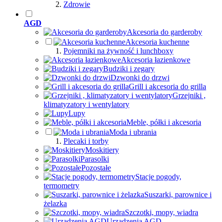
Zdrowie
AGD
Akcesoria do garderoby
Akcesoria kuchenne
Pojemniki na żywność i lunchboxy
Akcesoria łazienkowe
Budziki i zegary
Dzwonki do drzwi
Grill i akcesoria do grilla
Grzejniki ,
klimatyzatory i wentylatory
Lupy
Meble, półki i akcesoria
Moda i ubrania
Plecaki i torby
Moskitiery
Parasolki
Pozostałe
Stacje pogody,
termometry
Suszarki, parownice i
żelazka
Szczotki, mopy, wiadra
Urządzenia AGD