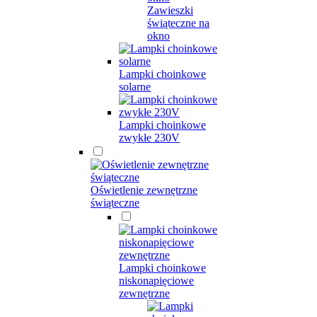
Zawieszki
świąteczne na
okno
Lampki choinkowe
solarne
Lampki choinkowe
zwykłe 230V
Oświetlenie zewnętrzne
świąteczne
Lampki choinkowe
niskonapięciowe
zewnętrzne