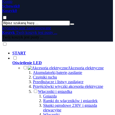
Konto
Schowek
0
Koszyk
0
wyszukiwanie zaawansowane
Koszyk
Twój koszyk jest pusty ...
Twój koszyk jest pusty ...
START
Oświetlenie LED
Akcesoria elektryczne
Akumulatorki,baterie,zasilanie
Czujniki ruchu
Przedłużacze i listwy zasilające
Przejściówki wtyczki akcesoria elektryczne
Włączniki i gniazdka
Gniazda
Ramki do włączników i gniazdek
Słupki ogrodowe 230V i gniazda
elewacyjne
Włączniki