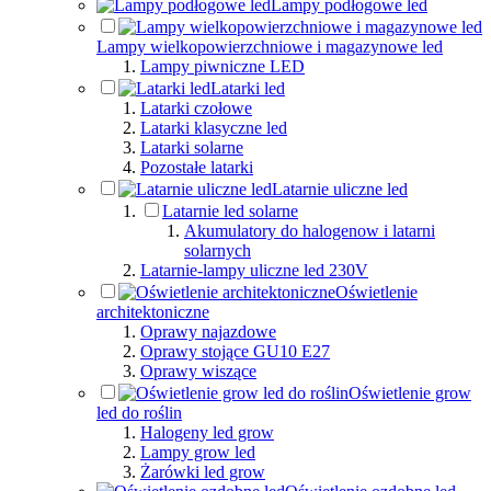
Lampy podłogowe led
Lampy wielkopowierzchniowe i magazynowe led
Lampy piwniczne LED
Latarki led
Latarki czołowe
Latarki klasyczne led
Latarki solarne
Pozostałe latarki
Latarnie uliczne led
Latarnie led solarne
Akumulatory do halogenow i latarni
solarnych
Latarnie-lampy uliczne led 230V
Oświetlenie
architektoniczne
Oprawy najazdowe
Oprawy stojące GU10 E27
Oprawy wiszące
Oświetlenie grow
led do roślin
Halogeny led grow
Lampy grow led
Żarówki led grow