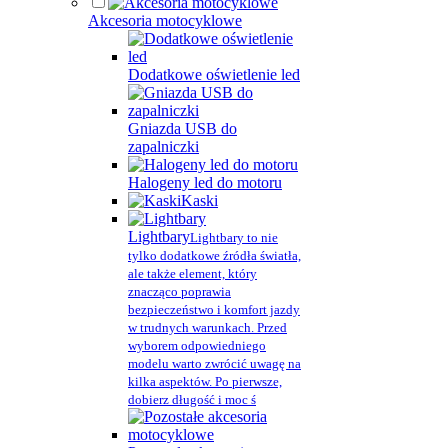
Akcesoria motocyklowe
Dodatkowe oświetlenie led
Gniazda USB do
zapalniczki
Halogeny led do motoru
Kaski
Lightbary
Lightbary to nie
tylko dodatkowe źródła światła,
ale także element, który
znacząco poprawia
bezpieczeństwo i komfort jazdy
w trudnych warunkach. Przed
wyborem odpowiedniego
modelu warto zwrócić uwagę na
kilka aspektów. Po pierwsze,
dobierz długość i moc ś