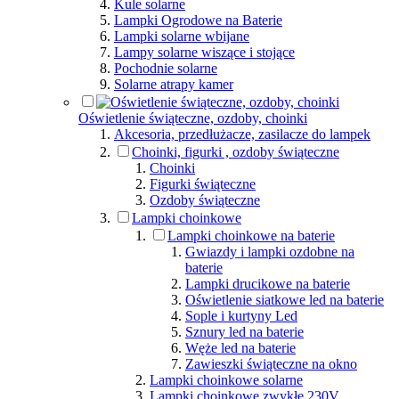
Kule solarne
Lampki Ogrodowe na Baterie
Lampki solarne wbijane
Lampy solarne wiszące i stojące
Pochodnie solarne
Solarne atrapy kamer
Oświetlenie świąteczne, ozdoby, choinki
Akcesoria, przedłużacze, zasilacze do lampek
Choinki, figurki , ozdoby świąteczne
Choinki
Figurki świąteczne
Ozdoby świąteczne
Lampki choinkowe
Lampki choinkowe na baterie
Gwiazdy i lampki ozdobne na
baterie
Lampki drucikowe na baterie
Oświetlenie siatkowe led na baterie
Sople i kurtyny Led
Sznury led na baterie
Węże led na baterie
Zawieszki świąteczne na okno
Lampki choinkowe solarne
Lampki choinkowe zwykłe 230V