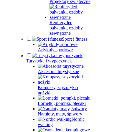
Projektory świąteczne
Renifery led,
bałwanki, ozdoby
zewnętrzne
Sport i fitness
Artykuły sportowe
Turystyka i wypoczynek
Akcesoria turystyczne
Kompasy, scyzoryki i
nożyki
Lornetki, pompki, plecaki
Namioty, maty, śpiwory
Nordic
walking