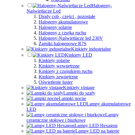
Halogeny-
Naświetlacze Led
Diody cob , części , pozostałe
Halogeny akumulatorowe
Halogeny solarne
Halogeny z czujką ruchu
Halogeny-Naświetlacze led 230V
Żarniki halogenowe R7S
Kinkiety industrialne
Kinkiety LED
Kinkiety solarne
Kinkiety wewnętrzne
Kinkiety z czujnikiem ruchu
Kinkiety zewnętrzne
Oświetlenie luster
Kinkiety vintage
Lampki do szafy
Lampki nocne
Lampy akumulatorowe
LED
Lampy
ceramiczne stołowe i biurkowe
Lampy LED Hexagon
Lampy LED na baterie