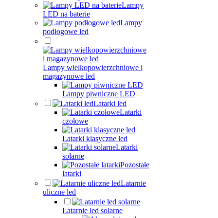
Lampy
LED na baterie
Lampy
podłogowe led
Lampy wielkopowierzchniowe i
magazynowe led
Lampy piwniczne LED
Latarki led
Latarki
czołowe
Latarki klasyczne led
Latarki
solarne
Pozostałe
latarki
Latarnie
uliczne led
Latarnie led solarne