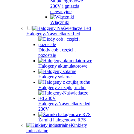
Słupki ogrodowe
230V i gniazda
elewacyjne
Włączniki
Halogeny-Naświetlacze Led
Diody cob , części ,
pozostałe
Halogeny akumulatorowe
Halogeny solarne
Halogeny z czujką ruchu
Halogeny-Naświetlacze led
230V
Żarniki halogenowe R7S
Kinkiety
industrialne