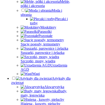
Meble,
półki i akcesoria
Moda i
ubrania
Plecaki i
torby
Moskitiery
Parasolki
Pozostałe
Stacje pogody, termometry
Suszarki, parownice i żelazka
Szczotki, mopy, wiadra
Urządzenia
AGD
Wagi
Artykuły dla
zwierząt
Akwarystyka
Budy,
maty, legowiska
Higiena , kuwety, pieluchy