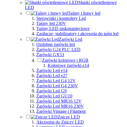
Słupki oświetleniowe
LED
Taśmy i listwy led
Sterowniki i kontrolery Led
Taśmy led 230V
Taśmy LED niskonapięciowe
Zasilacze, stabilizatory i akcesoria do taśm led
Żarówki Led
Ozdobne żarówki led
Żarówki G24 PLC LED
Żarówki GX53
Żarówki kolorowe i RGB
Kolorowe żarówki e14
Żarówki Led e14
Żarówki Led e27
Żarówki Led G4 12V
Żarówki Led G4 230V
Żarówki Led G9
Żarówki Led GU10
Żarówki Led MR16 12V
Żarówki Led MR16 230V
Żarówki Vintage i Filament
Znicze LED
Akcesoria do Zniczy LED