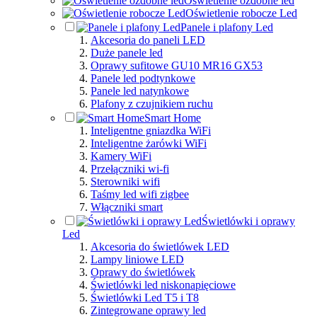
Oświetlenie ozdobne led
Oświetlenie robocze Led
Panele i plafony Led
Akcesoria do paneli LED
Duże panele led
Oprawy sufitowe GU10 MR16 GX53
Panele led podtynkowe
Panele led natynkowe
Plafony z czujnikiem ruchu
Smart Home
Inteligentne gniazdka WiFi
Inteligentne żarówki WiFi
Kamery WiFi
Przełączniki wi-fi
Sterowniki wifi
Taśmy led wifi zigbee
Włączniki smart
Świetlówki i oprawy
Led
Akcesoria do świetlówek LED
Lampy liniowe LED
Oprawy do świetlówek
Świetlówki led niskonapięciowe
Świetlówki Led T5 i T8
Zintegrowane oprawy led