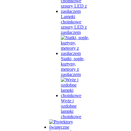
Lampki
choinkowe
sznury LED z
zasilaczem
Siatki, sople,
kurtyny,
meteory z
zasilaczem
Węże i
ozdobne
lampki
choinkowe