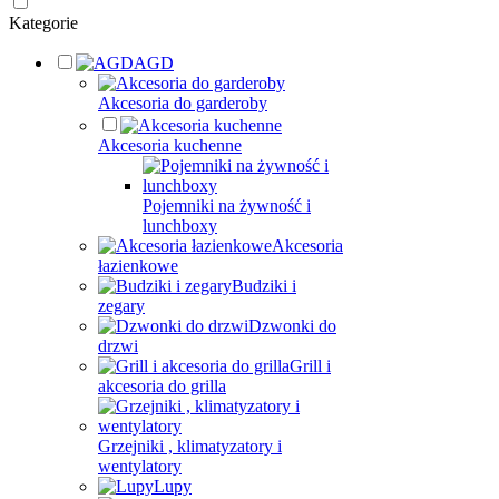
Kategorie
AGD
Akcesoria do garderoby
Akcesoria kuchenne
Pojemniki na żywność i
lunchboxy
Akcesoria
łazienkowe
Budziki i
zegary
Dzwonki do
drzwi
Grill i
akcesoria do grilla
Grzejniki , klimatyzatory i
wentylatory
Lupy