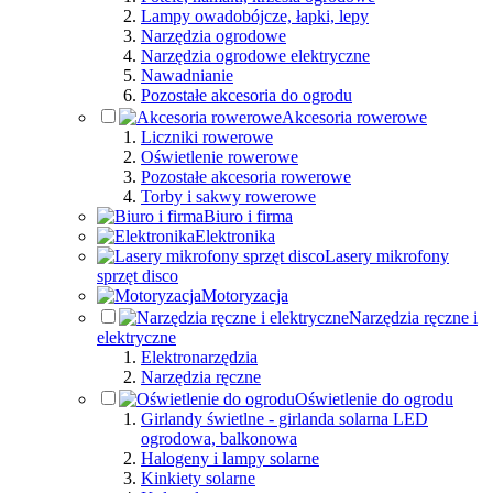
Lampy owadobójcze, łapki, lepy
Narzędzia ogrodowe
Narzędzia ogrodowe elektryczne
Nawadnianie
Pozostałe akcesoria do ogrodu
Akcesoria rowerowe
Liczniki rowerowe
Oświetlenie rowerowe
Pozostałe akcesoria rowerowe
Torby i sakwy rowerowe
Biuro i firma
Elektronika
Lasery mikrofony
sprzęt disco
Motoryzacja
Narzędzia ręczne i
elektryczne
Elektronarzędzia
Narzędzia ręczne
Oświetlenie do ogrodu
Girlandy świetlne - girlanda solarna LED
ogrodowa, balkonowa
Halogeny i lampy solarne
Kinkiety solarne