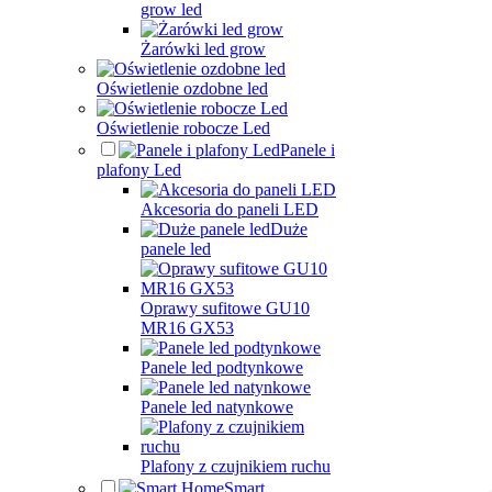
grow led
Żarówki led grow
Oświetlenie ozdobne led
Oświetlenie robocze Led
Panele i
plafony Led
Akcesoria do paneli LED
Duże
panele led
Oprawy sufitowe GU10
MR16 GX53
Panele led podtynkowe
Panele led natynkowe
Plafony z czujnikiem ruchu
Smart