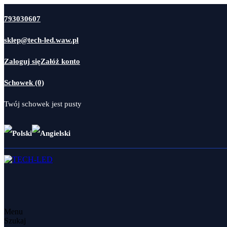
793030607
sklep@tech-led.waw.pl
Zaloguj się
Załóż konto
Schowek (0)
Twój schowek jest pusty
Menu
Szukaj