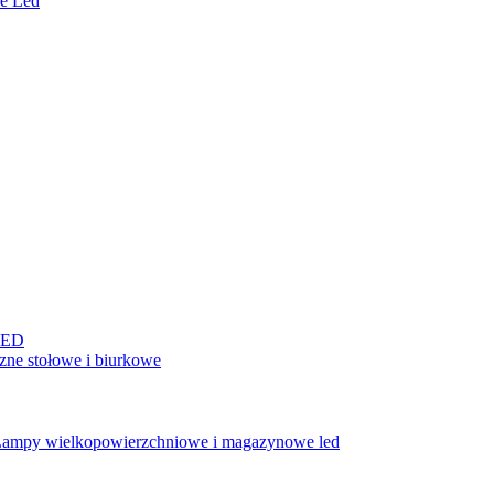
e Led
LED
ne stołowe i biurkowe
ampy wielkopowierzchniowe i magazynowe led