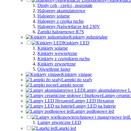
Halogeny-Naświetlacz
Diody cob , części , pozostałe
Halogeny akumulatorowe
Halogeny solarne
Halogeny z czujką ruchu
Halogeny-Naświetlacze led 230V
Żarniki halogenowe R7S
Kinkiety industrialne
Kinkiety LED
Kinkiety solarne
Kinkiety wewnętrzne
Kinkiety z czujnikiem ruchu
Kinkiety zewnętrzne
Oświetlenie luster
Kinkiety vintage
Lampki do szafy
Lampki nocne
Lampy akumulatorowe 
Lampy ceramicz
Lampy LED Hexagon
Lampy LED na baterie
Lampy podłogowe led
L
Lampy piwniczne LED
Latarki led