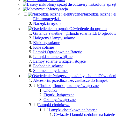
Lasery mikrofony sprzęt
Motoryzacja
Narzędzia ręczne i e
Elektronarzędzia
Narzędzia ręczne
Oświetlenie do ogrodu
Girlandy świetlne - girlanda solarna LED ogrodo
Halogeny i lampy solarne
Kinkiety solarne
Kule solarne
Lampki Ogrodowe na Baterie
Lampki solarne wbijane
Lampy solarne wiszące i stojące
Pochodnie solarne
Solarne atrapy kamer
Oświetleni
Akcesoria, przedłużacze, zasilacze do lampek
Choinki, figurki , ozdoby świąteczne
Choinki
Figurki świąteczne
Ozdoby świąteczne
Lampki choinkowe
Lampki choinkowe na baterie
Gwiazdy i lampki ozdobne na baterie