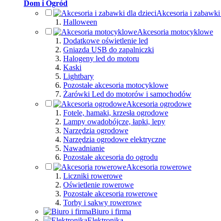
Dom i Ogród
Akcesoria i zabawki 
Halloween
Akcesoria motocyklowe
Dodatkowe oświetlenie led
Gniazda USB do zapalniczki
Halogeny led do motoru
Kaski
Lightbary
Pozostałe akcesoria motocyklowe
Żarówki Led do motorów i samochodów
Akcesoria ogrodowe
Fotele, hamaki, krzesła ogrodowe
Lampy owadobójcze, łapki, lepy
Narzędzia ogrodowe
Narzędzia ogrodowe elektryczne
Nawadnianie
Pozostałe akcesoria do ogrodu
Akcesoria rowerowe
Liczniki rowerowe
Oświetlenie rowerowe
Pozostałe akcesoria rowerowe
Torby i sakwy rowerowe
Biuro i firma
Elektronika