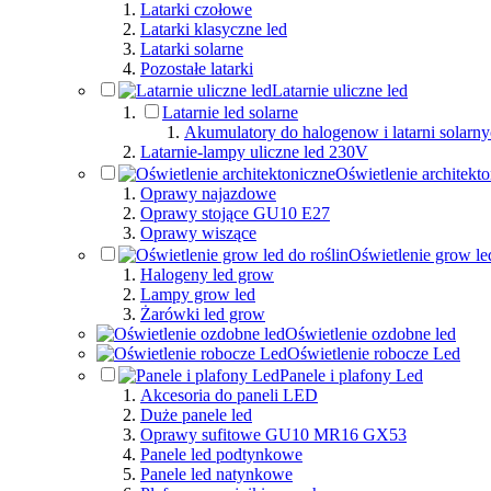
Latarki czołowe
Latarki klasyczne led
Latarki solarne
Pozostałe latarki
Latarnie uliczne led
Latarnie led solarne
Akumulatory do halogenow i latarni solarn
Latarnie-lampy uliczne led 230V
Oświetlenie architekt
Oprawy najazdowe
Oprawy stojące GU10 E27
Oprawy wiszące
Oświetlenie grow led
Halogeny led grow
Lampy grow led
Żarówki led grow
Oświetlenie ozdobne led
Oświetlenie robocze Led
Panele i plafony Led
Akcesoria do paneli LED
Duże panele led
Oprawy sufitowe GU10 MR16 GX53
Panele led podtynkowe
Panele led natynkowe