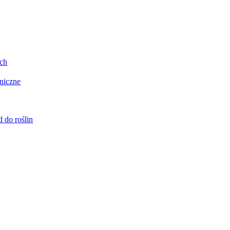
ych
oniczne
 do roślin