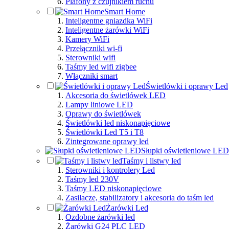
Plafony z czujnikiem ruchu
Smart Home
Inteligentne gniazdka WiFi
Inteligentne żarówki WiFi
Kamery WiFi
Przełączniki wi-fi
Sterowniki wifi
Taśmy led wifi zigbee
Włączniki smart
Świetlówki i oprawy Led
Akcesoria do świetlówek LED
Lampy liniowe LED
Oprawy do świetlówek
Świetlówki led niskonapięciowe
Świetlówki Led T5 i T8
Zintegrowane oprawy led
Słupki oświetleniowe LED
Taśmy i listwy led
Sterowniki i kontrolery Led
Taśmy led 230V
Taśmy LED niskonapięciowe
Zasilacze, stabilizatory i akcesoria do taśm led
Żarówki Led
Ozdobne żarówki led
Żarówki G24 PLC LED