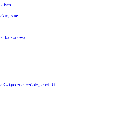
 disco
lektryczne
wa, balkonowa
e świąteczne, ozdoby, choinki