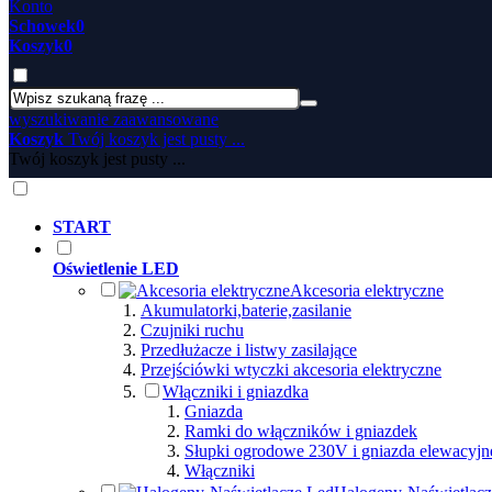
Konto
Schowek
0
Koszyk
0
wyszukiwanie zaawansowane
Koszyk
Twój koszyk jest pusty ...
Twój koszyk jest pusty ...
START
Oświetlenie LED
Akcesoria elektryczne
Akumulatorki,baterie,zasilanie
Czujniki ruchu
Przedłużacze i listwy zasilające
Przejściówki wtyczki akcesoria elektryczne
Włączniki i gniazdka
Gniazda
Ramki do włączników i gniazdek
Słupki ogrodowe 230V i gniazda elewacyjn
Włączniki