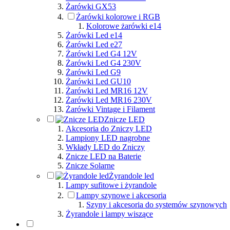
Żarówki GX53
Żarówki kolorowe i RGB
Kolorowe żarówki e14
Żarówki Led e14
Żarówki Led e27
Żarówki Led G4 12V
Żarówki Led G4 230V
Żarówki Led G9
Żarówki Led GU10
Żarówki Led MR16 12V
Żarówki Led MR16 230V
Żarówki Vintage i Filament
Znicze LED
Akcesoria do Zniczy LED
Lampiony LED nagrobne
Wkłady LED do Zniczy
Znicze LED na Baterie
Znicze Solarne
Żyrandole led
Lampy sufitowe i żyrandole
Lampy szynowe i akcesoria
Szyny i akcesoria do systemów szynowych
Żyrandole i lampy wiszące