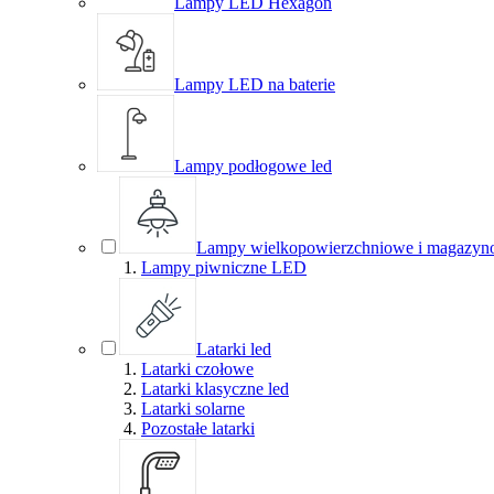
Lampy LED Hexagon
Lampy LED na baterie
Lampy podłogowe led
Lampy wielkopowierzchniowe i magazyn
Lampy piwniczne LED
Latarki led
Latarki czołowe
Latarki klasyczne led
Latarki solarne
Pozostałe latarki