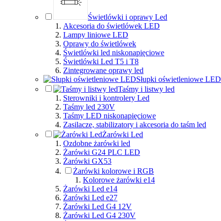
Świetlówki i oprawy Led
Akcesoria do świetlówek LED
Lampy liniowe LED
Oprawy do świetlówek
Świetlówki led niskonapięciowe
Świetlówki Led T5 i T8
Zintegrowane oprawy led
Słupki oświetleniowe LED
Taśmy i listwy led
Sterowniki i kontrolery Led
Taśmy led 230V
Taśmy LED niskonapięciowe
Zasilacze, stabilizatory i akcesoria do taśm led
Żarówki Led
Ozdobne żarówki led
Żarówki G24 PLC LED
Żarówki GX53
Żarówki kolorowe i RGB
Kolorowe żarówki e14
Żarówki Led e14
Żarówki Led e27
Żarówki Led G4 12V
Żarówki Led G4 230V