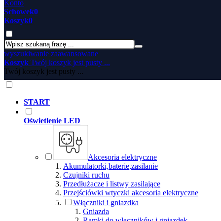
Konto
Schowek
0
Koszyk
0
wyszukiwanie zaawansowane
Koszyk
Twój koszyk jest pusty ...
Twój koszyk jest pusty ...
START
Oświetlenie LED
Akcesoria elektryczne
Akumulatorki,baterie,zasilanie
Czujniki ruchu
Przedłużacze i listwy zasilające
Przejściówki wtyczki akcesoria elektryczne
Włączniki i gniazdka
Gniazda
Ramki do włączników i gniazdek