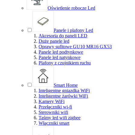
Oświetlenie robocze Led
Panele i plafony Led
Akcesoria do paneli LED
Duże panele led
Oprawy sufitowe GU10 MR16 GX53
Panele led podtynkowe
Panele led natynkowe
Plafony z czujnikiem ruchu
Smart Home
Inteligentne gniazdka WiFi
Inteligentne żarówki WiFi
Kamery WiFi
Przełączniki wi-fi
Sterowniki wifi
Taśmy led wifi zigbee
Włączniki smart