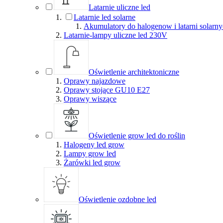
Latarnie uliczne led
Latarnie led solarne
Akumulatory do halogenow i latarni solarn
Latarnie-lampy uliczne led 230V
Oświetlenie architektoniczne
Oprawy najazdowe
Oprawy stojące GU10 E27
Oprawy wiszące
Oświetlenie grow led do roślin
Halogeny led grow
Lampy grow led
Żarówki led grow
Oświetlenie ozdobne led