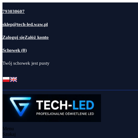
793030607
sklep@tech-led.waw.pl
Zaloguj się
Załóż konto
Schowek (0)
Twój schowek jest pusty
Menu
Szukaj