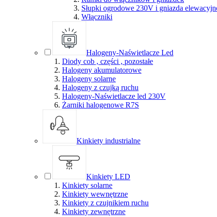
Słupki ogrodowe 230V i gniazda elewacyjn
Włączniki
Halogeny-Naświetlacze Led
Diody cob , części , pozostałe
Halogeny akumulatorowe
Halogeny solarne
Halogeny z czujką ruchu
Halogeny-Naświetlacze led 230V
Żarniki halogenowe R7S
Kinkiety industrialne
Kinkiety LED
Kinkiety solarne
Kinkiety wewnętrzne
Kinkiety z czujnikiem ruchu
Kinkiety zewnętrzne