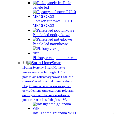
Duże
panele led
Oprawy sufitowe GU10
MR16 GX53
Panele led podtynkowe
Panele led natynkowe
Plafony z czujnikiem ruchu
Smart
Home
Systemy Smart Home to
nowoczesne technologie, które
pozwalają zautomatyzować i zdalnie
sterować wieloma funkcjami w domu.
Dzięki nim możesz łatwo zarządzać
oświetleniem, ogrzewaniem, roletami
oraz systemami bezpieczeństwa za
pomocą smartfona lub głosu. Wy
Inteligentne gniazdka WiFi