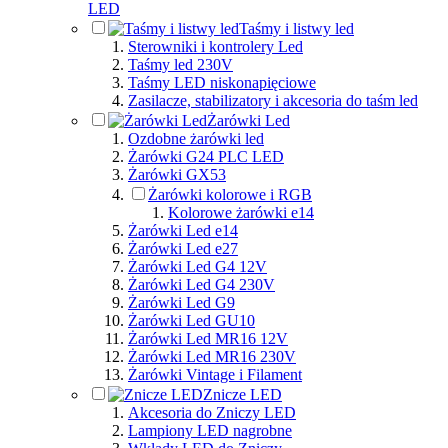
LED
Taśmy i listwy led
Sterowniki i kontrolery Led
Taśmy led 230V
Taśmy LED niskonapięciowe
Zasilacze, stabilizatory i akcesoria do taśm led
Żarówki Led
Ozdobne żarówki led
Żarówki G24 PLC LED
Żarówki GX53
Żarówki kolorowe i RGB
Kolorowe żarówki e14
Żarówki Led e14
Żarówki Led e27
Żarówki Led G4 12V
Żarówki Led G4 230V
Żarówki Led G9
Żarówki Led GU10
Żarówki Led MR16 12V
Żarówki Led MR16 230V
Żarówki Vintage i Filament
Znicze LED
Akcesoria do Zniczy LED
Lampiony LED nagrobne