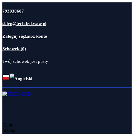
793030607
sklep@tech-led.waw.pl
Zaloguj się
Załóż konto
Schowek (0)
Twój schowek jest pusty
Menu
Szukaj