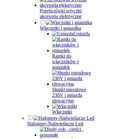
Przejściówki wtyczki
akcesoria elektryczne
Włączniki i gniazdka
Gniazda
Ramki do
włączników i
gniazdek
Słupki ogrodowe
230V i gniazda
elewacyjne
Włączniki
Halogeny-Naświetlacze Led