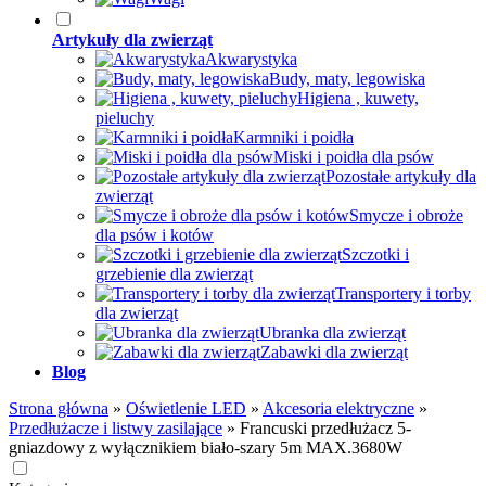
Artykuły dla zwierząt
Akwarystyka
Budy, maty, legowiska
Higiena , kuwety,
pieluchy
Karmniki i poidła
Miski i poidła dla psów
Pozostałe artykuły dla
zwierząt
Smycze i obroże
dla psów i kotów
Szczotki i
grzebienie dla zwierząt
Transportery i torby
dla zwierząt
Ubranka dla zwierząt
Zabawki dla zwierząt
Blog
Strona główna
»
Oświetlenie LED
»
Akcesoria elektryczne
»
Przedłużacze i listwy zasilające
»
Francuski przedłużacz 5-
gniazdowy z wyłącznikiem biało-szary 5m MAX.3680W