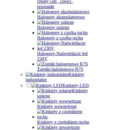
Diody cob , części ,
pozostałe
Halogeny akumulatorowe
Halogeny solarne
Halogeny z czujką ruchu
Halogeny-Naświetlacze led
230V
Żarniki halogenowe R7S
Kinkiety
industrialne
Kinkiety LED
Kinkiety
solarne
Kinkiety wewnętrzne
Kinkiety z czujnikiem ruchu