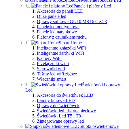
Oświetlenie robocze Led
Panele i plafony Led
Akcesoria do paneli LED
Duże panele led
Oprawy sufitowe GU10 MR16 GX53
Panele led podtynkowe
Panele led natynkowe
Plafony z czujnikiem ruchu
Smart Home
Inteligentne gniazdka WiFi
Inteligentne żarówki WiFi
Kamery WiFi
Przełączniki wi-fi
Sterowniki wifi
Taśmy led wifi zigbee
Włączniki smart
Świetlówki i oprawy
Led
Akcesoria do świetlówek LED
Lampy liniowe LED
Oprawy do świetlówek
Świetlówki led niskonapięciowe
Świetlówki Led T5 i T8
Zintegrowane oprawy led
Słupki oświetleniowe