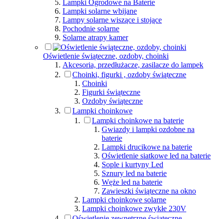
Lampki Ogrodowe na Baterie
Lampki solarne wbijane
Lampy solarne wiszące i stojące
Pochodnie solarne
Solarne atrapy kamer
Oświetlenie świąteczne, ozdoby, choinki
Akcesoria, przedłużacze, zasilacze do lampek
Choinki, figurki , ozdoby świąteczne
Choinki
Figurki świąteczne
Ozdoby świąteczne
Lampki choinkowe
Lampki choinkowe na baterie
Gwiazdy i lampki ozdobne na
baterie
Lampki drucikowe na baterie
Oświetlenie siatkowe led na baterie
Sople i kurtyny Led
Sznury led na baterie
Węże led na baterie
Zawieszki świąteczne na okno
Lampki choinkowe solarne
Lampki choinkowe zwykłe 230V
Oświetlenie zewnętrzne świąteczne