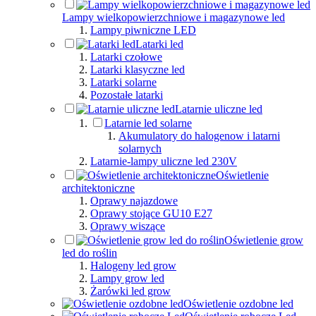
Lampy wielkopowierzchniowe i magazynowe led
Lampy piwniczne LED
Latarki led
Latarki czołowe
Latarki klasyczne led
Latarki solarne
Pozostałe latarki
Latarnie uliczne led
Latarnie led solarne
Akumulatory do halogenow i latarni
solarnych
Latarnie-lampy uliczne led 230V
Oświetlenie
architektoniczne
Oprawy najazdowe
Oprawy stojące GU10 E27
Oprawy wiszące
Oświetlenie grow
led do roślin
Halogeny led grow
Lampy grow led
Żarówki led grow
Oświetlenie ozdobne led