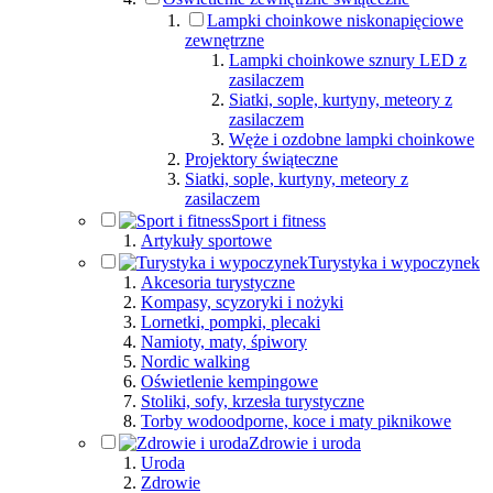
Lampki choinkowe niskonapięciowe
zewnętrzne
Lampki choinkowe sznury LED z
zasilaczem
Siatki, sople, kurtyny, meteory z
zasilaczem
Węże i ozdobne lampki choinkowe
Projektory świąteczne
Siatki, sople, kurtyny, meteory z
zasilaczem
Sport i fitness
Artykuły sportowe
Turystyka i wypoczynek
Akcesoria turystyczne
Kompasy, scyzoryki i nożyki
Lornetki, pompki, plecaki
Namioty, maty, śpiwory
Nordic walking
Oświetlenie kempingowe
Stoliki, sofy, krzesła turystyczne
Torby wodoodporne, koce i maty piknikowe
Zdrowie i uroda
Uroda
Zdrowie