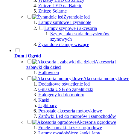
Wkłady LED do Zniczy
Znicze LED na Baterie
Znicze Solarne
Żyrandole led
Lampy sufitowe i żyrandole
Lampy szynowe i akcesoria
Szyny i akcesoria do systemów
szynowych
Żyrandole i lampy wiszące
Dom i Ogród
Akcesoria i
zabawki dla dzieci
Halloween
Akcesoria motocyklowe
Dodatkowe oświetlenie led
Gniazda USB do zapalniczki
Halogeny led do motoru
Kaski
Lightbary
Pozostałe akcesoria motocyklowe
Żarówki Led do motorów i samochodów
Akcesoria ogrodowe
Fotele, hamaki, krzesła ogrodowe
Lampy owadobójcze, łapki, lepy