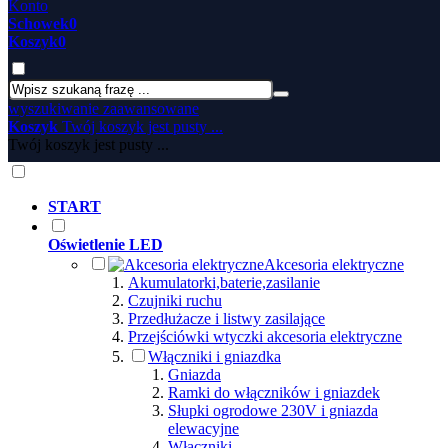
Konto
Schowek
0
Koszyk
0
wyszukiwanie zaawansowane
Koszyk
Twój koszyk jest pusty ...
Twój koszyk jest pusty ...
START
Oświetlenie LED
Akcesoria elektryczne
Akumulatorki,baterie,zasilanie
Czujniki ruchu
Przedłużacze i listwy zasilające
Przejściówki wtyczki akcesoria elektryczne
Włączniki i gniazdka
Gniazda
Ramki do włączników i gniazdek
Słupki ogrodowe 230V i gniazda
elewacyjne
Włączniki