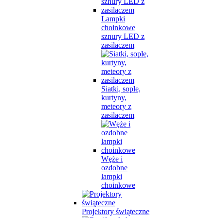
Lampki
choinkowe
sznury LED z
zasilaczem
Siatki, sople,
kurtyny,
meteory z
zasilaczem
Węże i
ozdobne
lampki
choinkowe
Projektory świąteczne