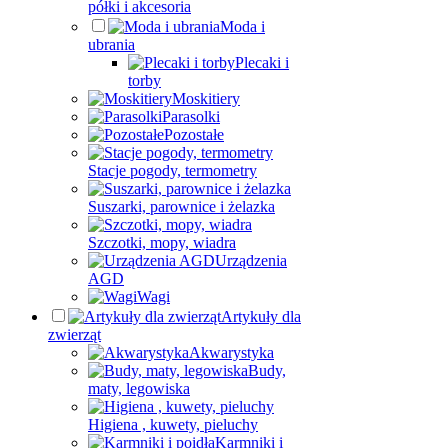
półki i akcesoria
Moda i
ubrania
Plecaki i
torby
Moskitiery
Parasolki
Pozostałe
Stacje pogody, termometry
Suszarki, parownice i żelazka
Szczotki, mopy, wiadra
Urządzenia
AGD
Wagi
Artykuły dla
zwierząt
Akwarystyka
Budy,
maty, legowiska
Higiena , kuwety, pieluchy
Karmniki i