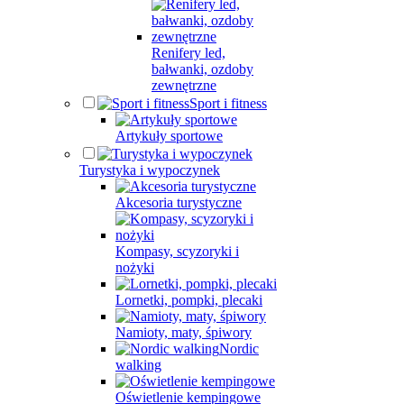
Renifery led,
bałwanki, ozdoby
zewnętrzne
Sport i fitness
Artykuły sportowe
Turystyka i wypoczynek
Akcesoria turystyczne
Kompasy, scyzoryki i
nożyki
Lornetki, pompki, plecaki
Namioty, maty, śpiwory
Nordic
walking
Oświetlenie kempingowe