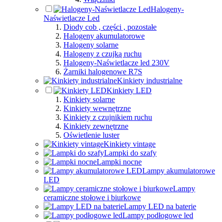
Halogeny-
Naświetlacze Led
Diody cob , części , pozostałe
Halogeny akumulatorowe
Halogeny solarne
Halogeny z czujką ruchu
Halogeny-Naświetlacze led 230V
Żarniki halogenowe R7S
Kinkiety industrialne
Kinkiety LED
Kinkiety solarne
Kinkiety wewnętrzne
Kinkiety z czujnikiem ruchu
Kinkiety zewnętrzne
Oświetlenie luster
Kinkiety vintage
Lampki do szafy
Lampki nocne
Lampy akumulatorowe
LED
Lampy
ceramiczne stołowe i biurkowe
Lampy LED na baterie
Lampy podłogowe led