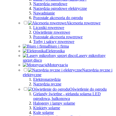
Narzędzia ogrodowe
Narzędzia ogrodowe elektryczne
Nawadnianie
Pozostałe akcesoria do ogrodu
Akcesoria rowerowe
Liczniki rowerowe
Oświetlenie rowerowe
Pozostałe akcesoria rowerowe
Torby i sakwy rowerowe
Biuro i firma
Elektronika
Lasery mikrofony
sprzęt disco
Motoryzacja
Narzędzia ręczne i
elektryczne
Elektronarzędzia
Narzędzia ręczne
Oświetlenie do ogrodu
Girlandy świetlne - girlanda solarna LED
ogrodowa, balkonowa
Halogeny i lampy solarne
Kinkiety solarne
Kule solarne