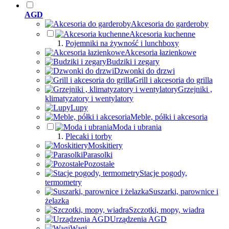
AGD
Akcesoria do garderoby
Akcesoria kuchenne
Pojemniki na żywność i lunchboxy
Akcesoria łazienkowe
Budziki i zegary
Dzwonki do drzwi
Grill i akcesoria do grilla
Grzejniki ,
klimatyzatory i wentylatory
Lupy
Meble, półki i akcesoria
Moda i ubrania
Plecaki i torby
Moskitiery
Parasolki
Pozostałe
Stacje pogody,
termometry
Suszarki, parownice i
żelazka
Szczotki, mopy, wiadra
Urządzenia AGD
Wagi