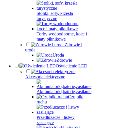
Stoliki, sofy, krzesła
turystyczne
Torby wodoodporne, koce i
maty piknikowe
Zdrowie i
uroda
Uroda
Zdrowie
Oświetlenie LED
Akcesoria elektryczne
Akumulatorki,baterie,zasilanie
Czujniki
ruchu
Przedłużacze i listwy
zasilające