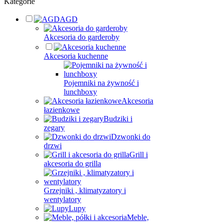
Kategorie
AGD
Akcesoria do garderoby
Akcesoria kuchenne
Pojemniki na żywność i
lunchboxy
Akcesoria
łazienkowe
Budziki i
zegary
Dzwonki do
drzwi
Grill i
akcesoria do grilla
Grzejniki , klimatyzatory i
wentylatory
Lupy
Meble,