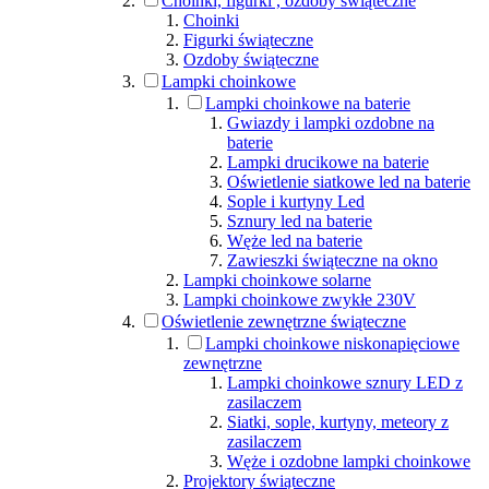
Choinki, figurki , ozdoby świąteczne
Choinki
Figurki świąteczne
Ozdoby świąteczne
Lampki choinkowe
Lampki choinkowe na baterie
Gwiazdy i lampki ozdobne na
baterie
Lampki drucikowe na baterie
Oświetlenie siatkowe led na baterie
Sople i kurtyny Led
Sznury led na baterie
Węże led na baterie
Zawieszki świąteczne na okno
Lampki choinkowe solarne
Lampki choinkowe zwykłe 230V
Oświetlenie zewnętrzne świąteczne
Lampki choinkowe niskonapięciowe
zewnętrzne
Lampki choinkowe sznury LED z
zasilaczem
Siatki, sople, kurtyny, meteory z
zasilaczem
Węże i ozdobne lampki choinkowe
Projektory świąteczne