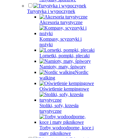
Turystyka i wypoczynek
Akcesoria turystyczne
Kompasy, scyzoryki i
nożyki
Lornetki, pompki, plecaki
Namioty, maty, śpiwory
Nordic
walking
Oświetlenie kempingowe
Stoliki, sofy, krzesła
turystyczne
Torby wodoodporne, koce i
maty piknikowe