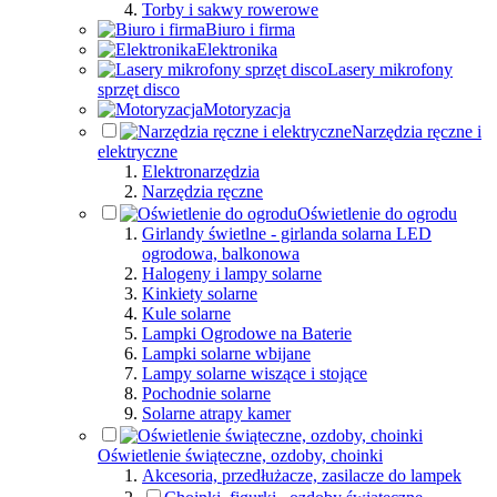
Torby i sakwy rowerowe
Biuro i firma
Elektronika
Lasery mikrofony
sprzęt disco
Motoryzacja
Narzędzia ręczne i
elektryczne
Elektronarzędzia
Narzędzia ręczne
Oświetlenie do ogrodu
Girlandy świetlne - girlanda solarna LED
ogrodowa, balkonowa
Halogeny i lampy solarne
Kinkiety solarne
Kule solarne
Lampki Ogrodowe na Baterie
Lampki solarne wbijane
Lampy solarne wiszące i stojące
Pochodnie solarne
Solarne atrapy kamer
Oświetlenie świąteczne, ozdoby, choinki
Akcesoria, przedłużacze, zasilacze do lampek