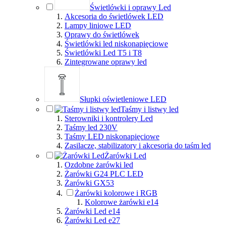
Świetlówki i oprawy Led
Akcesoria do świetlówek LED
Lampy liniowe LED
Oprawy do świetlówek
Świetlówki led niskonapięciowe
Świetlówki Led T5 i T8
Zintegrowane oprawy led
Słupki oświetleniowe LED
Taśmy i listwy led
Sterowniki i kontrolery Led
Taśmy led 230V
Taśmy LED niskonapięciowe
Zasilacze, stabilizatory i akcesoria do taśm led
Żarówki Led
Ozdobne żarówki led
Żarówki G24 PLC LED
Żarówki GX53
Żarówki kolorowe i RGB
Kolorowe żarówki e14
Żarówki Led e14
Żarówki Led e27