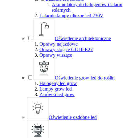
Akumulatory do halogenow i latarni
solarnych
Latarnie-lampy uliczne led 230V
Oświetlenie architektoniczne
Oprawy najazdowe
Oprawy stojące GU10 E27
Oprawy wiszące
Oświetlenie grow led do roślin
Halogeny led grow
Lampy grow led
Żarówki led grow
Oświetlenie ozdobne led