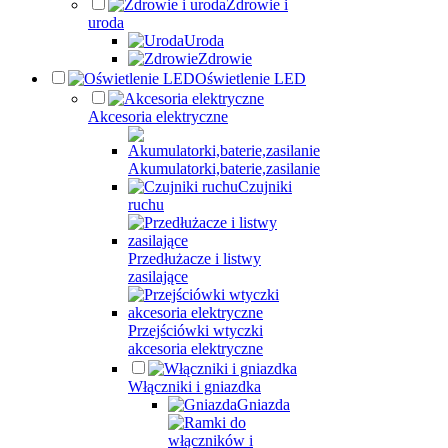
Zdrowie i
uroda
Uroda
Zdrowie
Oświetlenie LED
Akcesoria elektryczne
Akumulatorki,baterie,zasilanie
Czujniki
ruchu
Przedłużacze i listwy
zasilające
Przejściówki wtyczki
akcesoria elektryczne
Włączniki i gniazdka
Gniazda