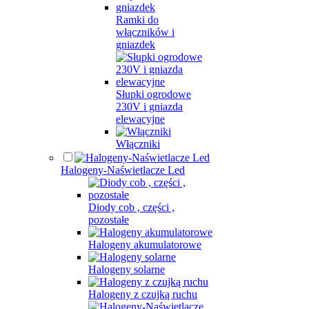
Ramki do
włączników i
gniazdek
Słupki ogrodowe
230V i gniazda
elewacyjne
Włączniki
Halogeny-Naświetlacze Led
Diody cob , części ,
pozostałe
Halogeny akumulatorowe
Halogeny solarne
Halogeny z czujką ruchu