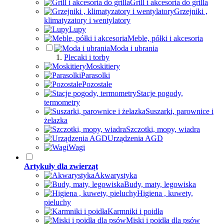
Grill i akcesoria do grilla
Grzejniki ,
klimatyzatory i wentylatory
Lupy
Meble, półki i akcesoria
Moda i ubrania
Plecaki i torby
Moskitiery
Parasolki
Pozostałe
Stacje pogody,
termometry
Suszarki, parownice i
żelazka
Szczotki, mopy, wiadra
Urządzenia AGD
Wagi
Artykuły dla zwierząt
Akwarystyka
Budy, maty, legowiska
Higiena , kuwety,
pieluchy
Karmniki i poidła
Miski i poidła dla psów