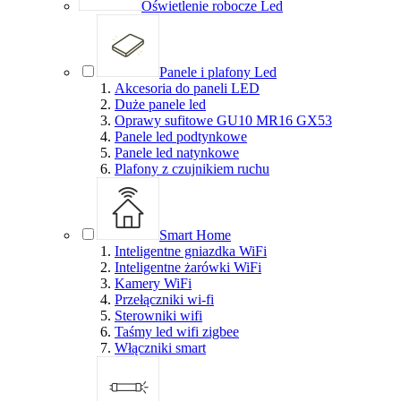
Oświetlenie robocze Led
Panele i plafony Led
Akcesoria do paneli LED
Duże panele led
Oprawy sufitowe GU10 MR16 GX53
Panele led podtynkowe
Panele led natynkowe
Plafony z czujnikiem ruchu
Smart Home
Inteligentne gniazdka WiFi
Inteligentne żarówki WiFi
Kamery WiFi
Przełączniki wi-fi
Sterowniki wifi
Taśmy led wifi zigbee
Włączniki smart