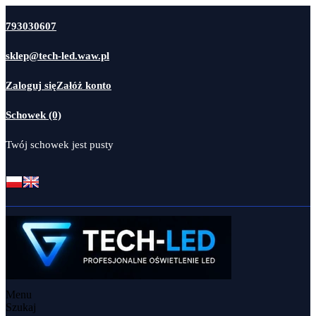
793030607
sklep@tech-led.waw.pl
Zaloguj się
Załóż konto
Schowek (0)
Twój schowek jest pusty
Menu
Szukaj