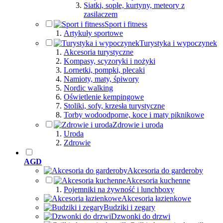
Siatki, sople, kurtyny, meteory z
zasilaczem
Sport i fitness
Artykuły sportowe
Turystyka i wypoczynek
Akcesoria turystyczne
Kompasy, scyzoryki i nożyki
Lornetki, pompki, plecaki
Namioty, maty, śpiwory
Nordic walking
Oświetlenie kempingowe
Stoliki, sofy, krzesła turystyczne
Torby wodoodporne, koce i maty piknikowe
Zdrowie i uroda
Uroda
Zdrowie
AGD
Akcesoria do garderoby
Akcesoria kuchenne
Pojemniki na żywność i lunchboxy
Akcesoria łazienkowe
Budziki i zegary
Dzwonki do drzwi