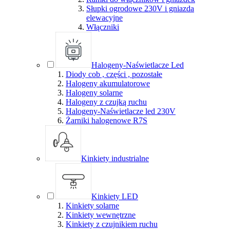
Słupki ogrodowe 230V i gniazda
elewacyjne
Włączniki
Halogeny-Naświetlacze Led
Diody cob , części , pozostałe
Halogeny akumulatorowe
Halogeny solarne
Halogeny z czujką ruchu
Halogeny-Naświetlacze led 230V
Żarniki halogenowe R7S
Kinkiety industrialne
Kinkiety LED
Kinkiety solarne
Kinkiety wewnętrzne
Kinkiety z czujnikiem ruchu