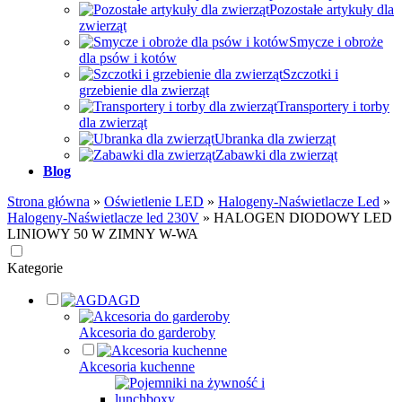
Pozostałe artykuły dla
zwierząt
Smycze i obroże
dla psów i kotów
Szczotki i
grzebienie dla zwierząt
Transportery i torby
dla zwierząt
Ubranka dla zwierząt
Zabawki dla zwierząt
Blog
Strona główna
»
Oświetlenie LED
»
Halogeny-Naświetlacze Led
»
Halogeny-Naświetlacze led 230V
»
HALOGEN DIODOWY LED
LINIOWY 50 W ZIMNY W-WA
Kategorie
AGD
Akcesoria do garderoby
Akcesoria kuchenne