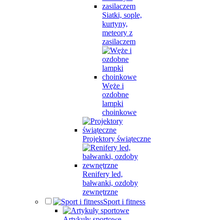
Siatki, sople,
kurtyny,
meteory z
zasilaczem
Węże i
ozdobne
lampki
choinkowe
Projektory świąteczne
Renifery led,
bałwanki, ozdoby
zewnętrzne
Sport i fitness
Artykuły sportowe