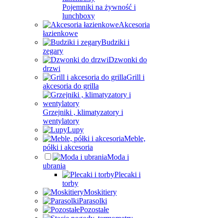
Pojemniki na żywność i
lunchboxy
Akcesoria
łazienkowe
Budziki i
zegary
Dzwonki do
drzwi
Grill i
akcesoria do grilla
Grzejniki , klimatyzatory i
wentylatory
Lupy
Meble,
półki i akcesoria
Moda i
ubrania
Plecaki i
torby
Moskitiery
Parasolki
Pozostałe