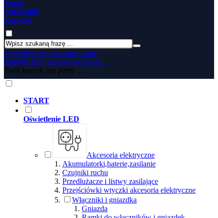
Konto
Schowek
0
Koszyk
0
wyszukiwanie zaawansowane
Koszyk
Twój koszyk jest pusty ...
Twój koszyk jest pusty ...
START
Oświetlenie LED
Akcesoria elektryczne
Akumulatorki,baterie,zasilanie
Czujniki ruchu
Przedłużacze i listwy zasilające
Przejściówki wtyczki akcesoria elektryczne
Włączniki i gniazdka
Gniazda
Ramki do włączników i gniazdek