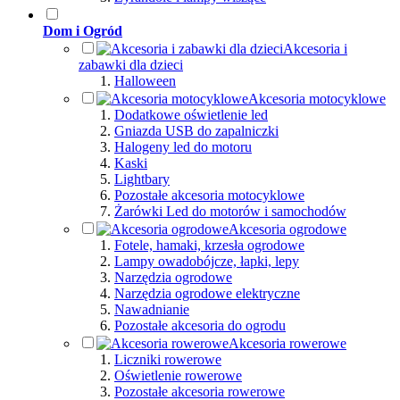
Dom i Ogród
Akcesoria i
zabawki dla dzieci
Halloween
Akcesoria motocyklowe
Dodatkowe oświetlenie led
Gniazda USB do zapalniczki
Halogeny led do motoru
Kaski
Lightbary
Pozostałe akcesoria motocyklowe
Żarówki Led do motorów i samochodów
Akcesoria ogrodowe
Fotele, hamaki, krzesła ogrodowe
Lampy owadobójcze, łapki, lepy
Narzędzia ogrodowe
Narzędzia ogrodowe elektryczne
Nawadnianie
Pozostałe akcesoria do ogrodu
Akcesoria rowerowe
Liczniki rowerowe
Oświetlenie rowerowe
Pozostałe akcesoria rowerowe