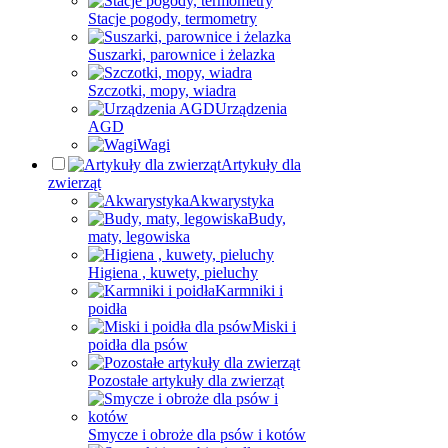
Stacje pogody, termometry
Suszarki, parownice i żelazka
Szczotki, mopy, wiadra
Urządzenia
AGD
Wagi
Artykuły dla
zwierząt
Akwarystyka
Budy,
maty, legowiska
Higiena , kuwety, pieluchy
Karmniki i
poidła
Miski i
poidła dla psów
Pozostałe artykuły dla zwierząt
Smycze i obroże dla psów i kotów