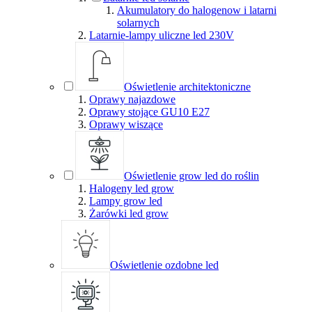
Akumulatory do halogenow i latarni
solarnych
Latarnie-lampy uliczne led 230V
Oświetlenie architektoniczne
Oprawy najazdowe
Oprawy stojące GU10 E27
Oprawy wiszące
Oświetlenie grow led do roślin
Halogeny led grow
Lampy grow led
Żarówki led grow
Oświetlenie ozdobne led