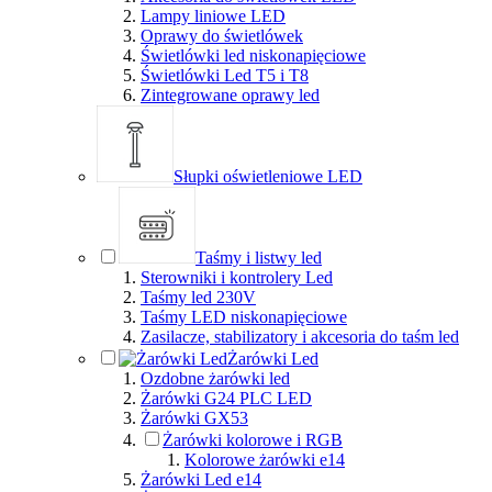
Lampy liniowe LED
Oprawy do świetlówek
Świetlówki led niskonapięciowe
Świetlówki Led T5 i T8
Zintegrowane oprawy led
Słupki oświetleniowe LED
Taśmy i listwy led
Sterowniki i kontrolery Led
Taśmy led 230V
Taśmy LED niskonapięciowe
Zasilacze, stabilizatory i akcesoria do taśm led
Żarówki Led
Ozdobne żarówki led
Żarówki G24 PLC LED
Żarówki GX53
Żarówki kolorowe i RGB
Kolorowe żarówki e14
Żarówki Led e14