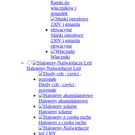
Ramki do
włączników i
gniazdek
Słupki ogrodowe
230V i gniazda
elewacyjne
Włączniki
Halogeny-Naświetlacze Led
Diody cob , części ,
pozostałe
Halogeny akumulatorowe
Halogeny solarne
Halogeny z czujką ruchu