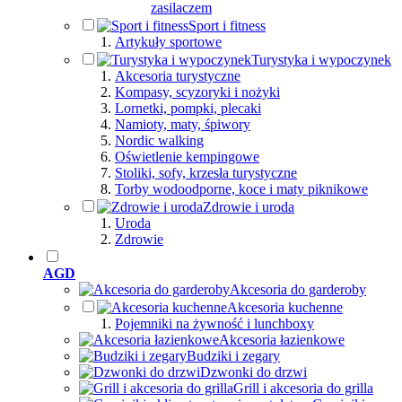
zasilaczem
Sport i fitness
Artykuły sportowe
Turystyka i wypoczynek
Akcesoria turystyczne
Kompasy, scyzoryki i nożyki
Lornetki, pompki, plecaki
Namioty, maty, śpiwory
Nordic walking
Oświetlenie kempingowe
Stoliki, sofy, krzesła turystyczne
Torby wodoodporne, koce i maty piknikowe
Zdrowie i uroda
Uroda
Zdrowie
AGD
Akcesoria do garderoby
Akcesoria kuchenne
Pojemniki na żywność i lunchboxy
Akcesoria łazienkowe
Budziki i zegary
Dzwonki do drzwi
Grill i akcesoria do grilla