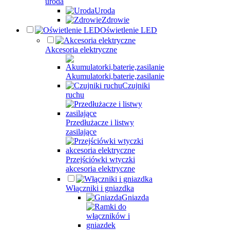
uroda
Uroda
Zdrowie
Oświetlenie LED
Akcesoria elektryczne
Akumulatorki,baterie,zasilanie
Czujniki
ruchu
Przedłużacze i listwy
zasilające
Przejściówki wtyczki
akcesoria elektryczne
Włączniki i gniazdka
Gniazda