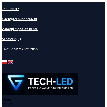
793030607
sklep@tech-led.waw.pl
Zaloguj się
Załóż konto
Schowek (0)
Twój schowek jest pusty
Menu
Szukaj