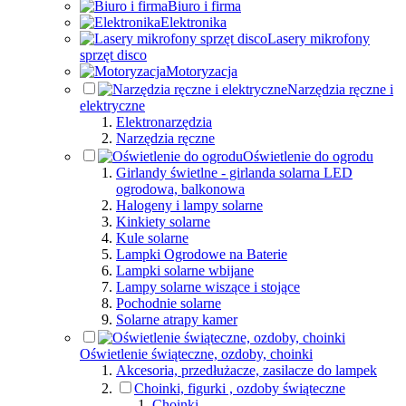
Biuro i firma
Elektronika
Lasery mikrofony
sprzęt disco
Motoryzacja
Narzędzia ręczne i
elektryczne
Elektronarzędzia
Narzędzia ręczne
Oświetlenie do ogrodu
Girlandy świetlne - girlanda solarna LED
ogrodowa, balkonowa
Halogeny i lampy solarne
Kinkiety solarne
Kule solarne
Lampki Ogrodowe na Baterie
Lampki solarne wbijane
Lampy solarne wiszące i stojące
Pochodnie solarne
Solarne atrapy kamer
Oświetlenie świąteczne, ozdoby, choinki
Akcesoria, przedłużacze, zasilacze do lampek
Choinki, figurki , ozdoby świąteczne
Choinki