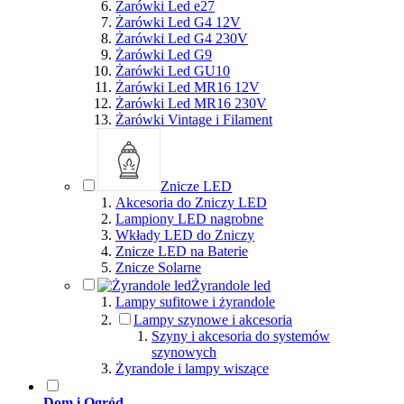
Żarówki Led e27
Żarówki Led G4 12V
Żarówki Led G4 230V
Żarówki Led G9
Żarówki Led GU10
Żarówki Led MR16 12V
Żarówki Led MR16 230V
Żarówki Vintage i Filament
Znicze LED
Akcesoria do Zniczy LED
Lampiony LED nagrobne
Wkłady LED do Zniczy
Znicze LED na Baterie
Znicze Solarne
Żyrandole led
Lampy sufitowe i żyrandole
Lampy szynowe i akcesoria
Szyny i akcesoria do systemów
szynowych
Żyrandole i lampy wiszące
Dom i Ogród