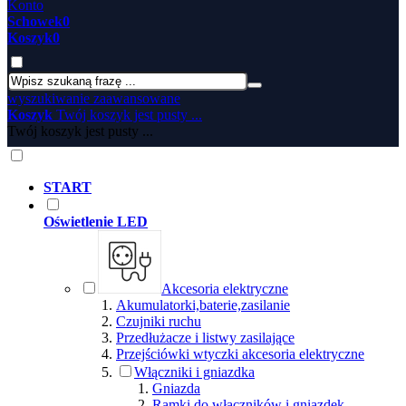
Konto
Schowek
0
Koszyk
0
wyszukiwanie zaawansowane
Koszyk
Twój koszyk jest pusty ...
Twój koszyk jest pusty ...
START
Oświetlenie LED
Akcesoria elektryczne
Akumulatorki,baterie,zasilanie
Czujniki ruchu
Przedłużacze i listwy zasilające
Przejściówki wtyczki akcesoria elektryczne
Włączniki i gniazdka
Gniazda
Ramki do włączników i gniazdek