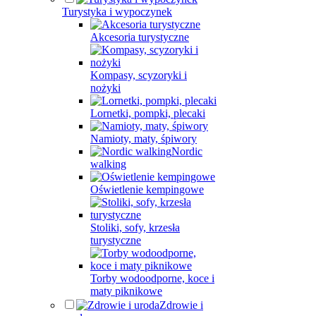
Turystyka i wypoczynek
Akcesoria turystyczne
Kompasy, scyzoryki i
nożyki
Lornetki, pompki, plecaki
Namioty, maty, śpiwory
Nordic
walking
Oświetlenie kempingowe
Stoliki, sofy, krzesła
turystyczne
Torby wodoodporne, koce i
maty piknikowe
Zdrowie i