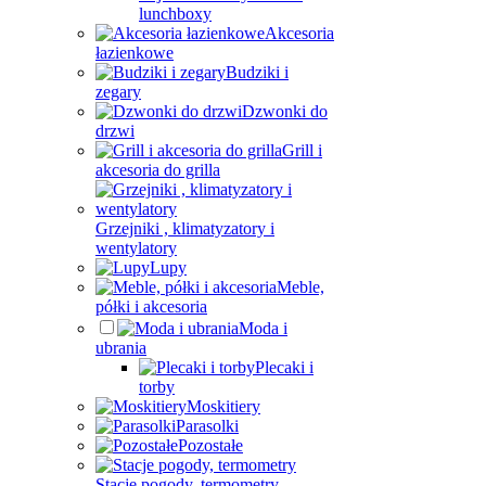
lunchboxy
Akcesoria
łazienkowe
Budziki i
zegary
Dzwonki do
drzwi
Grill i
akcesoria do grilla
Grzejniki , klimatyzatory i
wentylatory
Lupy
Meble,
półki i akcesoria
Moda i
ubrania
Plecaki i
torby
Moskitiery
Parasolki
Pozostałe
Stacje pogody, termometry