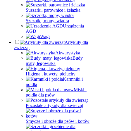
Suszarki, parownice i żelazka
Szczotki, mopy, wiadra
Urządzenia
AGD
Wagi
Artykuły dla
zwierząt
Akwarystyka
Budy,
maty, legowiska
Higiena , kuwety, pieluchy
Karmniki i
poidła
Miski i
poidła dla psów
Pozostałe artykuły dla zwierząt
Smycze i obroże dla psów i kotów