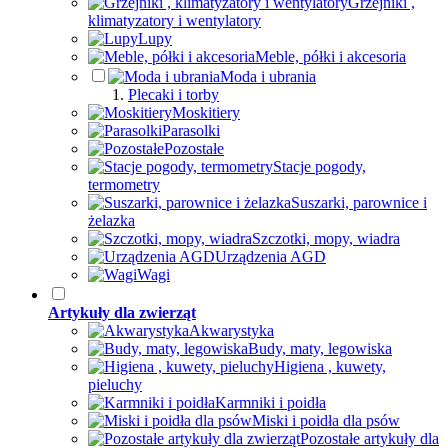
Grzejniki ,
klimatyzatory i wentylatory
Lupy
Meble, półki i akcesoria
Moda i ubrania
Plecaki i torby
Moskitiery
Parasolki
Pozostałe
Stacje pogody,
termometry
Suszarki, parownice i
żelazka
Szczotki, mopy, wiadra
Urządzenia AGD
Wagi
Artykuły dla zwierząt
Akwarystyka
Budy, maty, legowiska
Higiena , kuwety,
pieluchy
Karmniki i poidła
Miski i poidła dla psów
Pozostałe artykuły dla