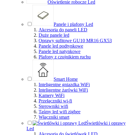
Oświetlenie robocze Led
Panele i plafony Led
Akcesoria do paneli LED
Duże panele led
Oprawy sufitowe GU10 MR16 GX53
Panele led podtynkowe
Panele led natynkowe
Plafony z czujnikiem ruchu
Smart Home
Inteligentne gniazdka WiFi
Inteligentne żarówki WiFi
Kamery WiFi
Przełączniki wi-fi
Sterowniki wifi
Taśmy led wifi zigbee
Włączniki smart
Świetlówki i oprawy
Led
Akcesoria do świetlówek LED