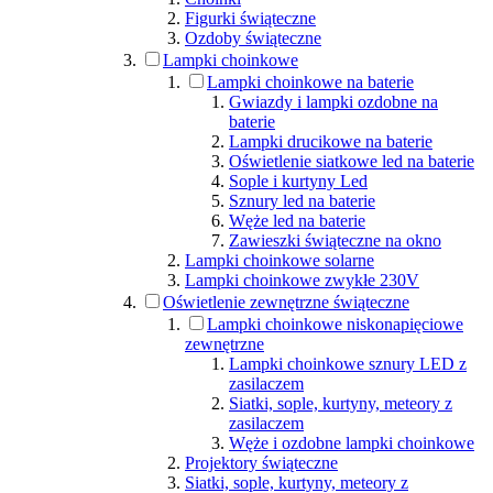
Figurki świąteczne
Ozdoby świąteczne
Lampki choinkowe
Lampki choinkowe na baterie
Gwiazdy i lampki ozdobne na
baterie
Lampki drucikowe na baterie
Oświetlenie siatkowe led na baterie
Sople i kurtyny Led
Sznury led na baterie
Węże led na baterie
Zawieszki świąteczne na okno
Lampki choinkowe solarne
Lampki choinkowe zwykłe 230V
Oświetlenie zewnętrzne świąteczne
Lampki choinkowe niskonapięciowe
zewnętrzne
Lampki choinkowe sznury LED z
zasilaczem
Siatki, sople, kurtyny, meteory z
zasilaczem
Węże i ozdobne lampki choinkowe
Projektory świąteczne
Siatki, sople, kurtyny, meteory z