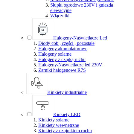
Słupki ogrodowe 230V i gniazda
elewacyjne
Włączniki
Halogeny-Naświetlacze Led
Diody cob , części , pozostałe
Halogeny akumulatorowe
Halogeny solarne
Halogeny z czujką ruchu
Halogeny-Naświetlacze led 230V
Żarniki halogenowe R7S
Kinkiety industrialne
Kinkiety LED
Kinkiety solarne
Kinkiety wewnętrzne
Kinkiety z czujnikiem ruchu