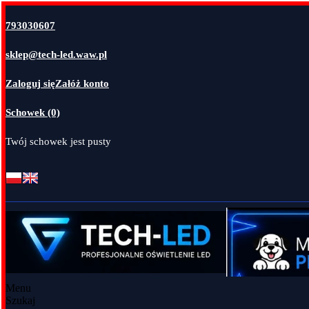
793030607
sklep@tech-led.waw.pl
Zaloguj się
Załóż konto
Schowek (0)
Twój schowek jest pusty
Menu
Szukaj