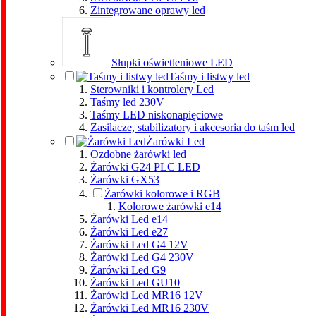
Zintegrowane oprawy led
Słupki oświetleniowe LED
Taśmy i listwy led
Sterowniki i kontrolery Led
Taśmy led 230V
Taśmy LED niskonapięciowe
Zasilacze, stabilizatory i akcesoria do taśm led
Żarówki Led
Ozdobne żarówki led
Żarówki G24 PLC LED
Żarówki GX53
Żarówki kolorowe i RGB
Kolorowe żarówki e14
Żarówki Led e14
Żarówki Led e27
Żarówki Led G4 12V
Żarówki Led G4 230V
Żarówki Led G9
Żarówki Led GU10
Żarówki Led MR16 12V
Żarówki Led MR16 230V