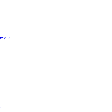
owe led
ych