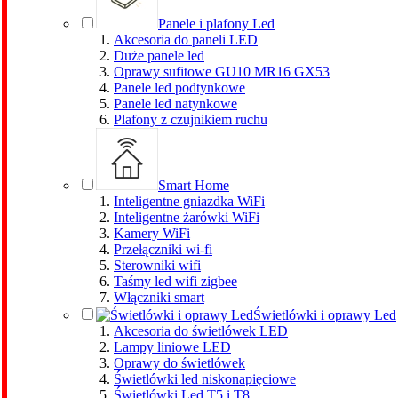
Panele i plafony Led
Akcesoria do paneli LED
Duże panele led
Oprawy sufitowe GU10 MR16 GX53
Panele led podtynkowe
Panele led natynkowe
Plafony z czujnikiem ruchu
Smart Home
Inteligentne gniazdka WiFi
Inteligentne żarówki WiFi
Kamery WiFi
Przełączniki wi-fi
Sterowniki wifi
Taśmy led wifi zigbee
Włączniki smart
Świetlówki i oprawy Led
Akcesoria do świetlówek LED
Lampy liniowe LED
Oprawy do świetlówek
Świetlówki led niskonapięciowe
Świetlówki Led T5 i T8