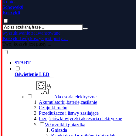
Konto
Schowek
0
Koszyk
0
wyszukiwanie zaawansowane
Koszyk
Twój koszyk jest pusty ...
Twój koszyk jest pusty ...
START
Oświetlenie LED
Akcesoria elektryczne
Akumulatorki,baterie,zasilanie
Czujniki ruchu
Przedłużacze i listwy zasilające
Przejściówki wtyczki akcesoria elektryczne
Włączniki i gniazdka
Gniazda
Ramki do włączników i gniazdek