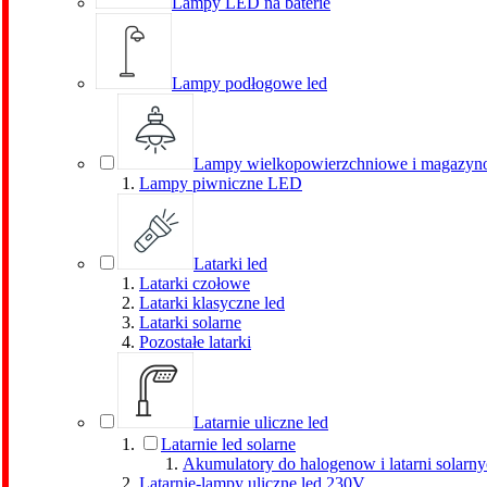
Lampy LED na baterie
Lampy podłogowe led
Lampy wielkopowierzchniowe i magazyn
Lampy piwniczne LED
Latarki led
Latarki czołowe
Latarki klasyczne led
Latarki solarne
Pozostałe latarki
Latarnie uliczne led
Latarnie led solarne
Akumulatory do halogenow i latarni solarn
Latarnie-lampy uliczne led 230V