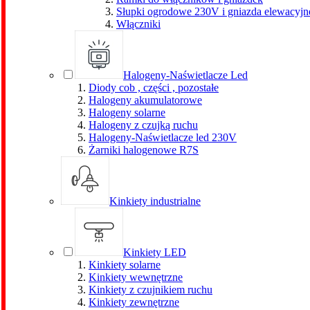
Słupki ogrodowe 230V i gniazda elewacyjn
Włączniki
Halogeny-Naświetlacze Led
Diody cob , części , pozostałe
Halogeny akumulatorowe
Halogeny solarne
Halogeny z czujką ruchu
Halogeny-Naświetlacze led 230V
Żarniki halogenowe R7S
Kinkiety industrialne
Kinkiety LED
Kinkiety solarne
Kinkiety wewnętrzne
Kinkiety z czujnikiem ruchu
Kinkiety zewnętrzne