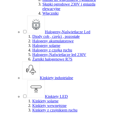
Słupki ogrodowe 230V i gniazda
elewacyjne
Włączniki
Halogeny-Naświetlacze Led
Diody cob , części , pozostałe
Halogeny akumulatorowe
Halogeny solarne
Halogeny z czujką ruchu
Halogeny-Naświetlacze led 230V
Żarniki halogenowe R7S
Kinkiety industrialne
Kinkiety LED
Kinkiety solarne
Kinkiety wewnętrzne
Kinkiety z czujnikiem ruchu