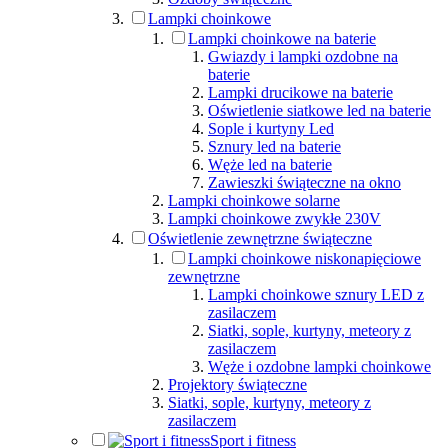
Lampki choinkowe
Lampki choinkowe na baterie
Gwiazdy i lampki ozdobne na
baterie
Lampki drucikowe na baterie
Oświetlenie siatkowe led na baterie
Sople i kurtyny Led
Sznury led na baterie
Węże led na baterie
Zawieszki świąteczne na okno
Lampki choinkowe solarne
Lampki choinkowe zwykłe 230V
Oświetlenie zewnętrzne świąteczne
Lampki choinkowe niskonapięciowe
zewnętrzne
Lampki choinkowe sznury LED z
zasilaczem
Siatki, sople, kurtyny, meteory z
zasilaczem
Węże i ozdobne lampki choinkowe
Projektory świąteczne
Siatki, sople, kurtyny, meteory z
zasilaczem
Sport i fitness