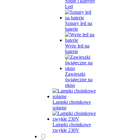
Sople i kurtyny
Led
Sznury led na
baterie
Węże led na
baterie
Zawieszki
świąteczne na
okno
Lampki choinkowe
solarne
Lampki choinkowe
zwykłe 230V