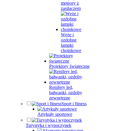
meteory z
zasilaczem
Węże i
ozdobne
lampki
choinkowe
Projektory świąteczne
Renifery led,
bałwanki, ozdoby
zewnętrzne
Sport i fitness
Artykuły sportowe
Turystyka i wypoczynek