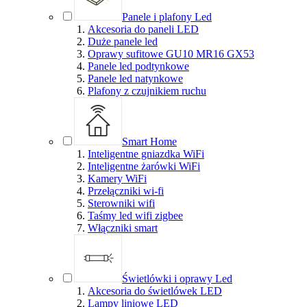
Panele i plafony Led
Akcesoria do paneli LED
Duże panele led
Oprawy sufitowe GU10 MR16 GX53
Panele led podtynkowe
Panele led natynkowe
Plafony z czujnikiem ruchu
Smart Home
Inteligentne gniazdka WiFi
Inteligentne żarówki WiFi
Kamery WiFi
Przełączniki wi-fi
Sterowniki wifi
Taśmy led wifi zigbee
Włączniki smart
Świetlówki i oprawy Led
Akcesoria do świetlówek LED
Lampy liniowe LED