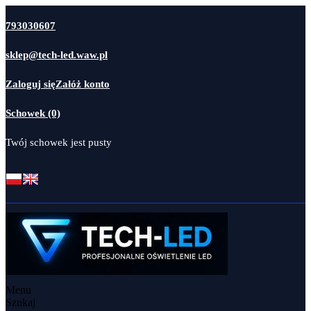
793030607
sklep@tech-led.waw.pl
Zaloguj się
Załóż konto
Schowek (0)
Twój schowek jest pusty
Menu
Szukaj