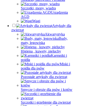
Szczotki, mopy, wiadra
Urządzenia
AGD
Wagi
Artykuły dla
zwierząt
Akwarystyka
Budy,
maty, legowiska
Higiena , kuwety, pieluchy
Karmniki i
poidła
Miski i
poidła dla psów
Pozostałe artykuły dla zwierząt
Smycze i obroże dla psów i kotów
Szczotki i grzebienie dla zwierząt