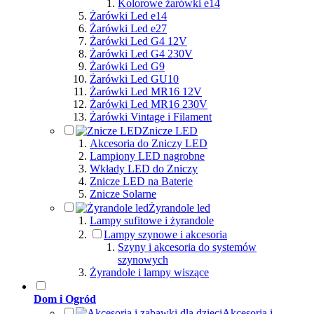
Kolorowe żarówki e14
Żarówki Led e14
Żarówki Led e27
Żarówki Led G4 12V
Żarówki Led G4 230V
Żarówki Led G9
Żarówki Led GU10
Żarówki Led MR16 12V
Żarówki Led MR16 230V
Żarówki Vintage i Filament
Znicze LED
Akcesoria do Zniczy LED
Lampiony LED nagrobne
Wkłady LED do Zniczy
Znicze LED na Baterie
Znicze Solarne
Żyrandole led
Lampy sufitowe i żyrandole
Lampy szynowe i akcesoria
Szyny i akcesoria do systemów
szynowych
Żyrandole i lampy wiszące
Dom i Ogród
Akcesoria i