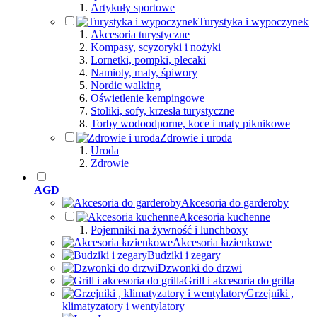
Artykuły sportowe
Turystyka i wypoczynek
Akcesoria turystyczne
Kompasy, scyzoryki i nożyki
Lornetki, pompki, plecaki
Namioty, maty, śpiwory
Nordic walking
Oświetlenie kempingowe
Stoliki, sofy, krzesła turystyczne
Torby wodoodporne, koce i maty piknikowe
Zdrowie i uroda
Uroda
Zdrowie
AGD
Akcesoria do garderoby
Akcesoria kuchenne
Pojemniki na żywność i lunchboxy
Akcesoria łazienkowe
Budziki i zegary
Dzwonki do drzwi
Grill i akcesoria do grilla
Grzejniki ,
klimatyzatory i wentylatory