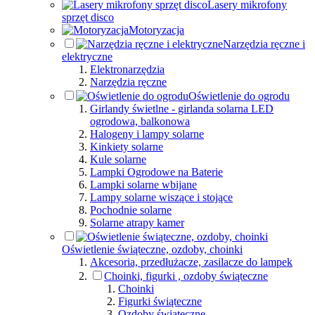
Lasery mikrofony
sprzęt disco
Motoryzacja
Narzędzia ręczne i
elektryczne
Elektronarzędzia
Narzędzia ręczne
Oświetlenie do ogrodu
Girlandy świetlne - girlanda solarna LED
ogrodowa, balkonowa
Halogeny i lampy solarne
Kinkiety solarne
Kule solarne
Lampki Ogrodowe na Baterie
Lampki solarne wbijane
Lampy solarne wiszące i stojące
Pochodnie solarne
Solarne atrapy kamer
Oświetlenie świąteczne, ozdoby, choinki
Akcesoria, przedłużacze, zasilacze do lampek
Choinki, figurki , ozdoby świąteczne
Choinki
Figurki świąteczne
Ozdoby świąteczne