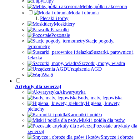
Lupy
Meble, półki i akcesoria
Moda i ubrania
Plecaki i torby
Moskitiery
Parasolki
Pozostałe
Stacje pogody,
termometry
Suszarki, parownice i
żelazka
Szczotki, mopy, wiadra
Urządzenia AGD
Wagi
Artykuły dla zwierząt
Akwarystyka
Budy, maty, legowiska
Higiena , kuwety,
pieluchy
Karmniki i poidła
Miski i poidła dla psów
Pozostałe artykuły dla
zwierząt
Smycze i obroże