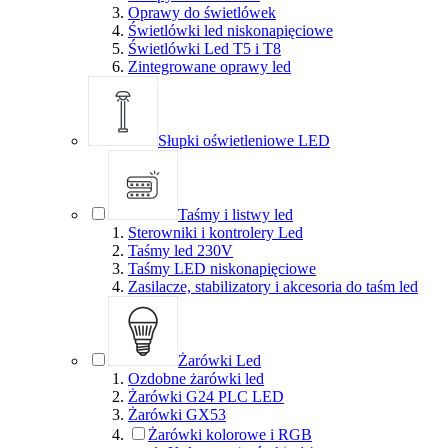
Oprawy do świetlówek
Świetlówki led niskonapięciowe
Świetlówki Led T5 i T8
Zintegrowane oprawy led
Słupki oświetleniowe LED
Taśmy i listwy led
Sterowniki i kontrolery Led
Taśmy led 230V
Taśmy LED niskonapięciowe
Zasilacze, stabilizatory i akcesoria do taśm led
Żarówki Led
Ozdobne żarówki led
Żarówki G24 PLC LED
Żarówki GX53
Żarówki kolorowe i RGB