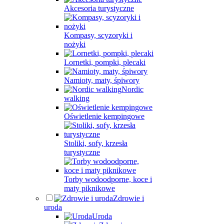
Akcesoria turystyczne
Kompasy, scyzoryki i
nożyki
Lornetki, pompki, plecaki
Namioty, maty, śpiwory
Nordic
walking
Oświetlenie kempingowe
Stoliki, sofy, krzesła
turystyczne
Torby wodoodporne, koce i
maty piknikowe
Zdrowie i
uroda
Uroda