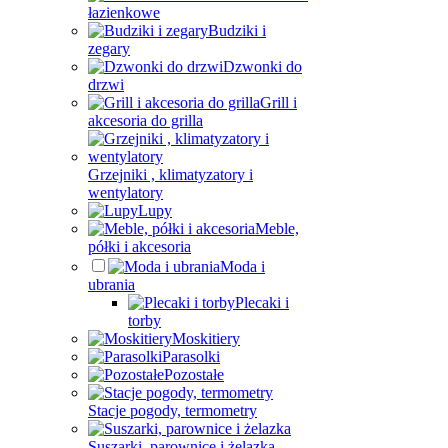
łazienkowe
Budziki i
zegary
Dzwonki do
drzwi
Grill i
akcesoria do grilla
Grzejniki , klimatyzatory i
wentylatory
Lupy
Meble,
półki i akcesoria
Moda i
ubrania
Plecaki i
torby
Moskitiery
Parasolki
Pozostałe
Stacje pogody, termometry
Suszarki, parownice i żelazka