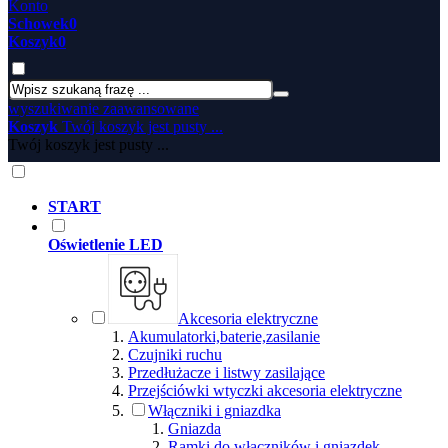
Konto
Schowek
0
Koszyk
0
wyszukiwanie zaawansowane
Koszyk
Twój koszyk jest pusty ...
Twój koszyk jest pusty ...
START
Oświetlenie LED
Akcesoria elektryczne
Akumulatorki,baterie,zasilanie
Czujniki ruchu
Przedłużacze i listwy zasilające
Przejściówki wtyczki akcesoria elektryczne
Włączniki i gniazdka
Gniazda
Ramki do włączników i gniazdek