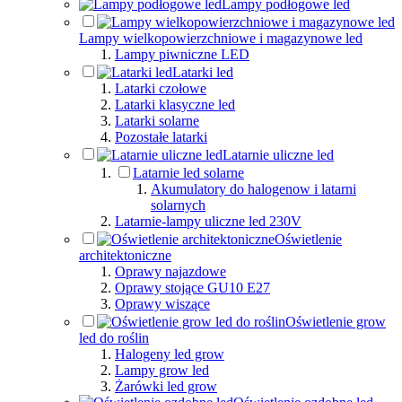
Lampy podłogowe led
Lampy wielkopowierzchniowe i magazynowe led
Lampy piwniczne LED
Latarki led
Latarki czołowe
Latarki klasyczne led
Latarki solarne
Pozostałe latarki
Latarnie uliczne led
Latarnie led solarne
Akumulatory do halogenow i latarni
solarnych
Latarnie-lampy uliczne led 230V
Oświetlenie
architektoniczne
Oprawy najazdowe
Oprawy stojące GU10 E27
Oprawy wiszące
Oświetlenie grow
led do roślin
Halogeny led grow
Lampy grow led
Żarówki led grow