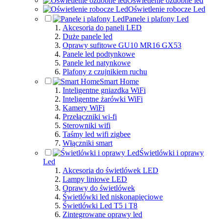
Oświetlenie ozdobne led
Oświetlenie robocze Led
Panele i plafony Led
Akcesoria do paneli LED
Duże panele led
Oprawy sufitowe GU10 MR16 GX53
Panele led podtynkowe
Panele led natynkowe
Plafony z czujnikiem ruchu
Smart Home
Inteligentne gniazdka WiFi
Inteligentne żarówki WiFi
Kamery WiFi
Przełączniki wi-fi
Sterowniki wifi
Taśmy led wifi zigbee
Włączniki smart
Świetlówki i oprawy
Led
Akcesoria do świetlówek LED
Lampy liniowe LED
Oprawy do świetlówek
Świetlówki led niskonapięciowe
Świetlówki Led T5 i T8
Zintegrowane oprawy led