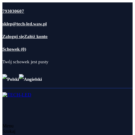
793030607
sklep@tech-led.waw.pl
Zaloguj się
Załóż konto
Schowek (0)
Twój schowek jest pusty
Menu
Szukaj