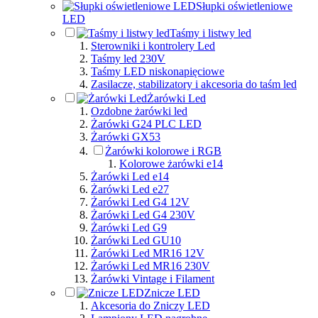
Słupki oświetleniowe
LED
Taśmy i listwy led
Sterowniki i kontrolery Led
Taśmy led 230V
Taśmy LED niskonapięciowe
Zasilacze, stabilizatory i akcesoria do taśm led
Żarówki Led
Ozdobne żarówki led
Żarówki G24 PLC LED
Żarówki GX53
Żarówki kolorowe i RGB
Kolorowe żarówki e14
Żarówki Led e14
Żarówki Led e27
Żarówki Led G4 12V
Żarówki Led G4 230V
Żarówki Led G9
Żarówki Led GU10
Żarówki Led MR16 12V
Żarówki Led MR16 230V
Żarówki Vintage i Filament
Znicze LED
Akcesoria do Zniczy LED