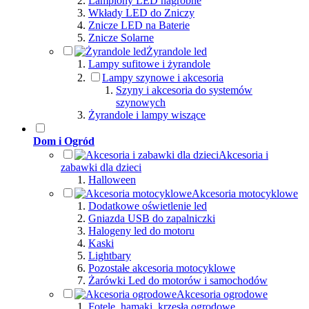
Lampiony LED nagrobne
Wkłady LED do Zniczy
Znicze LED na Baterie
Znicze Solarne
Żyrandole led
Lampy sufitowe i żyrandole
Lampy szynowe i akcesoria
Szyny i akcesoria do systemów
szynowych
Żyrandole i lampy wiszące
Dom i Ogród
Akcesoria i
zabawki dla dzieci
Halloween
Akcesoria motocyklowe
Dodatkowe oświetlenie led
Gniazda USB do zapalniczki
Halogeny led do motoru
Kaski
Lightbary
Pozostałe akcesoria motocyklowe
Żarówki Led do motorów i samochodów
Akcesoria ogrodowe
Fotele, hamaki, krzesła ogrodowe