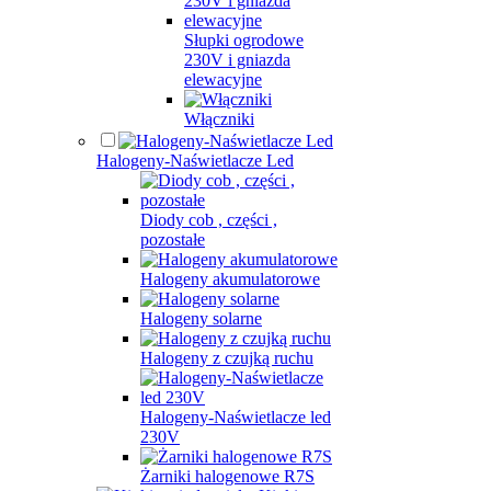
Słupki ogrodowe
230V i gniazda
elewacyjne
Włączniki
Halogeny-Naświetlacze Led
Diody cob , części ,
pozostałe
Halogeny akumulatorowe
Halogeny solarne
Halogeny z czujką ruchu
Halogeny-Naświetlacze led
230V
Żarniki halogenowe R7S