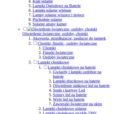
Kule solarne
Lampki Ogrodowe na Baterie
Lampki solarne wbijane
Lampy solarne wiszące i stojące
Pochodnie solarne
Solarne atrapy kamer
Oświetlenie świąteczne, ozdoby, choinki
Akcesoria, przedłużacze, zasilacze do lampek
Choinki, figurki , ozdoby świąteczne
Choinki
Figurki świąteczne
Ozdoby świąteczne
Lampki choinkowe
Lampki choinkowe na baterie
Gwiazdy i lampki ozdobne na
baterie
Lampki drucikowe na baterie
Oświetlenie siatkowe led na baterie
Sople i kurtyny Led
Sznury led na baterie
Węże led na baterie
Zawieszki świąteczne na okno
Lampki choinkowe solarne
Lampki choinkowe zwykłe 230V