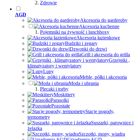
Zdrowie
AGD
Akcesoria do garderoby
Akcesoria kuchenne
Pojemniki na żywność i lunchboxy
Akcesoria łazienkowe
Budziki i zegary
Dzwonki do drzwi
Grill i akcesoria do grilla
Grzejniki ,
klimatyzatory i wentylatory
Lupy
Meble, półki i akcesoria
Moda i ubrania
Plecaki i torby
Moskitiery
Parasolki
Pozostałe
Stacje pogody,
termometry
Suszarki, parownice i
żelazka
Szczotki, mopy, wiadra
Urządzenia AGD