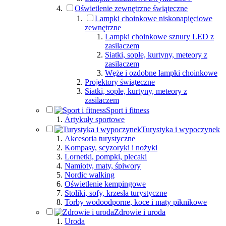
Oświetlenie zewnętrzne świąteczne
Lampki choinkowe niskonapięciowe
zewnętrzne
Lampki choinkowe sznury LED z
zasilaczem
Siatki, sople, kurtyny, meteory z
zasilaczem
Węże i ozdobne lampki choinkowe
Projektory świąteczne
Siatki, sople, kurtyny, meteory z
zasilaczem
Sport i fitness
Artykuły sportowe
Turystyka i wypoczynek
Akcesoria turystyczne
Kompasy, scyzoryki i nożyki
Lornetki, pompki, plecaki
Namioty, maty, śpiwory
Nordic walking
Oświetlenie kempingowe
Stoliki, sofy, krzesła turystyczne
Torby wodoodporne, koce i maty piknikowe
Zdrowie i uroda
Uroda