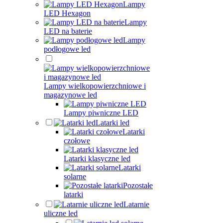
Lampy
LED Hexagon
Lampy
LED na baterie
Lampy
podłogowe led
Lampy wielkopowierzchniowe i
magazynowe led
Lampy piwniczne LED
Latarki led
Latarki
czołowe
Latarki klasyczne led
Latarki
solarne
Pozostałe
latarki
Latarnie
uliczne led