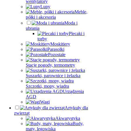
wentylatory
Lupy
Meble,
półki i akcesoria
Moda i
ubrania
Plecaki i
torby
Moskitiery
Parasolki
Pozostałe
Stacje pogody, termometry
Suszarki, parownice i żelazka
Szczotki, mopy, wiadra
Urządzenia
AGD
Wagi
Artykuły dla
zwierząt
Akwarystyka
Budy,
maty, legowiska