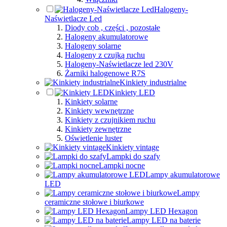
Halogeny-
Naświetlacze Led
Diody cob , części , pozostałe
Halogeny akumulatorowe
Halogeny solarne
Halogeny z czujką ruchu
Halogeny-Naświetlacze led 230V
Żarniki halogenowe R7S
Kinkiety industrialne
Kinkiety LED
Kinkiety solarne
Kinkiety wewnętrzne
Kinkiety z czujnikiem ruchu
Kinkiety zewnętrzne
Oświetlenie luster
Kinkiety vintage
Lampki do szafy
Lampki nocne
Lampy akumulatorowe
LED
Lampy
ceramiczne stołowe i biurkowe
Lampy LED Hexagon
Lampy LED na baterie