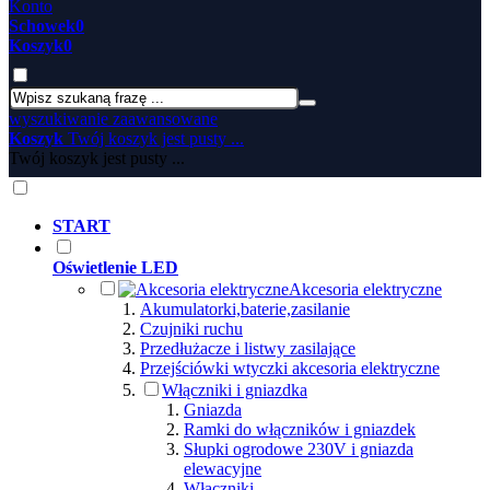
Konto
Schowek
0
Koszyk
0
wyszukiwanie zaawansowane
Koszyk
Twój koszyk jest pusty ...
Twój koszyk jest pusty ...
START
Oświetlenie LED
Akcesoria elektryczne
Akumulatorki,baterie,zasilanie
Czujniki ruchu
Przedłużacze i listwy zasilające
Przejściówki wtyczki akcesoria elektryczne
Włączniki i gniazdka
Gniazda
Ramki do włączników i gniazdek
Słupki ogrodowe 230V i gniazda
elewacyjne
Włączniki