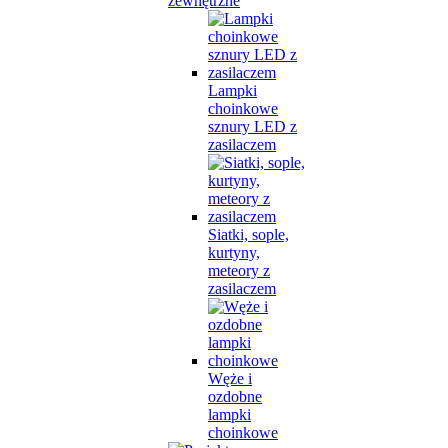
zewnętrzne
Lampki
choinkowe
sznury LED z
zasilaczem
Siatki, sople,
kurtyny,
meteory z
zasilaczem
Węże i
ozdobne
lampki
choinkowe