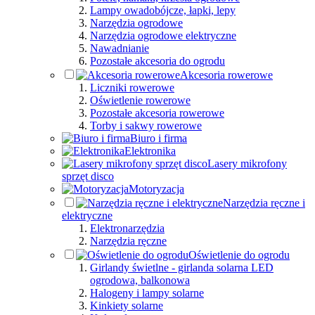
Lampy owadobójcze, łapki, lepy
Narzędzia ogrodowe
Narzędzia ogrodowe elektryczne
Nawadnianie
Pozostałe akcesoria do ogrodu
Akcesoria rowerowe
Liczniki rowerowe
Oświetlenie rowerowe
Pozostałe akcesoria rowerowe
Torby i sakwy rowerowe
Biuro i firma
Elektronika
Lasery mikrofony
sprzęt disco
Motoryzacja
Narzędzia ręczne i
elektryczne
Elektronarzędzia
Narzędzia ręczne
Oświetlenie do ogrodu
Girlandy świetlne - girlanda solarna LED
ogrodowa, balkonowa
Halogeny i lampy solarne
Kinkiety solarne