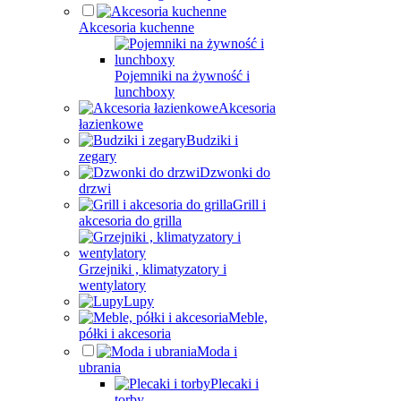
Akcesoria kuchenne
Pojemniki na żywność i
lunchboxy
Akcesoria
łazienkowe
Budziki i
zegary
Dzwonki do
drzwi
Grill i
akcesoria do grilla
Grzejniki , klimatyzatory i
wentylatory
Lupy
Meble,
półki i akcesoria
Moda i
ubrania
Plecaki i
torby