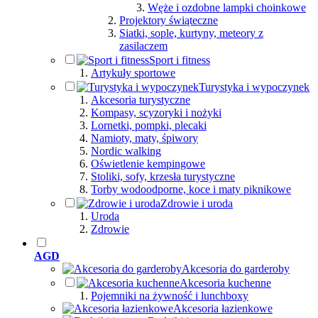
Węże i ozdobne lampki choinkowe
Projektory świąteczne
Siatki, sople, kurtyny, meteory z
zasilaczem
Sport i fitness
Artykuły sportowe
Turystyka i wypoczynek
Akcesoria turystyczne
Kompasy, scyzoryki i nożyki
Lornetki, pompki, plecaki
Namioty, maty, śpiwory
Nordic walking
Oświetlenie kempingowe
Stoliki, sofy, krzesła turystyczne
Torby wodoodporne, koce i maty piknikowe
Zdrowie i uroda
Uroda
Zdrowie
AGD
Akcesoria do garderoby
Akcesoria kuchenne
Pojemniki na żywność i lunchboxy
Akcesoria łazienkowe