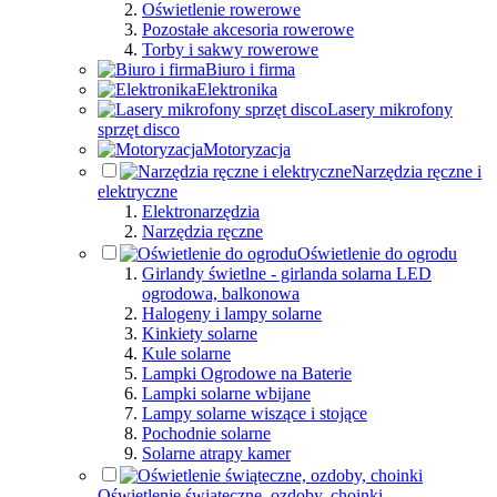
Oświetlenie rowerowe
Pozostałe akcesoria rowerowe
Torby i sakwy rowerowe
Biuro i firma
Elektronika
Lasery mikrofony
sprzęt disco
Motoryzacja
Narzędzia ręczne i
elektryczne
Elektronarzędzia
Narzędzia ręczne
Oświetlenie do ogrodu
Girlandy świetlne - girlanda solarna LED
ogrodowa, balkonowa
Halogeny i lampy solarne
Kinkiety solarne
Kule solarne
Lampki Ogrodowe na Baterie
Lampki solarne wbijane
Lampy solarne wiszące i stojące
Pochodnie solarne
Solarne atrapy kamer
Oświetlenie świąteczne, ozdoby, choinki