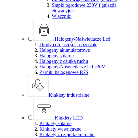
Słupki ogrodowe 230V i gniazda
elewacyjne
Włączniki
Halogeny-Naświetlacze Led
Diody cob , części , pozostałe
Halogeny akumulatorowe
Halogeny solarne
Halogeny z czujką ruchu
Halogeny-Naświetlacze led 230V
Żarniki halogenowe R7S
Kinkiety industrialne
Kinkiety LED
Kinkiety solarne
Kinkiety wewnętrzne
Kinkiety z czujnikiem ruchu