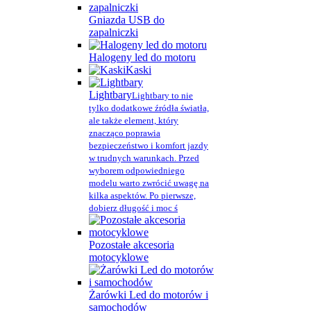
Gniazda USB do
zapalniczki
Halogeny led do motoru
Kaski
Lightbary
Lightbary to nie
tylko dodatkowe źródła światła,
ale także element, który
znacząco poprawia
bezpieczeństwo i komfort jazdy
w trudnych warunkach. Przed
wyborem odpowiedniego
modelu warto zwrócić uwagę na
kilka aspektów. Po pierwsze,
dobierz długość i moc ś
Pozostałe akcesoria
motocyklowe
Żarówki Led do motorów i
samochodów