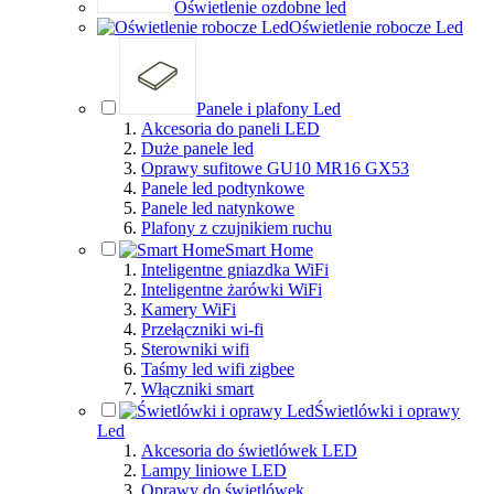
Oświetlenie ozdobne led
Oświetlenie robocze Led
Panele i plafony Led
Akcesoria do paneli LED
Duże panele led
Oprawy sufitowe GU10 MR16 GX53
Panele led podtynkowe
Panele led natynkowe
Plafony z czujnikiem ruchu
Smart Home
Inteligentne gniazdka WiFi
Inteligentne żarówki WiFi
Kamery WiFi
Przełączniki wi-fi
Sterowniki wifi
Taśmy led wifi zigbee
Włączniki smart
Świetlówki i oprawy
Led
Akcesoria do świetlówek LED
Lampy liniowe LED
Oprawy do świetlówek