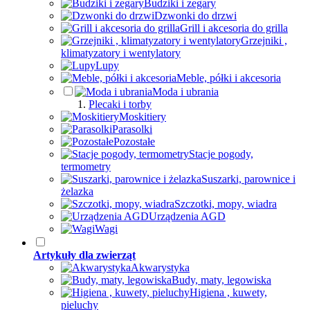
Budziki i zegary
Dzwonki do drzwi
Grill i akcesoria do grilla
Grzejniki ,
klimatyzatory i wentylatory
Lupy
Meble, półki i akcesoria
Moda i ubrania
Plecaki i torby
Moskitiery
Parasolki
Pozostałe
Stacje pogody,
termometry
Suszarki, parownice i
żelazka
Szczotki, mopy, wiadra
Urządzenia AGD
Wagi
Artykuły dla zwierząt
Akwarystyka
Budy, maty, legowiska
Higiena , kuwety,
pieluchy