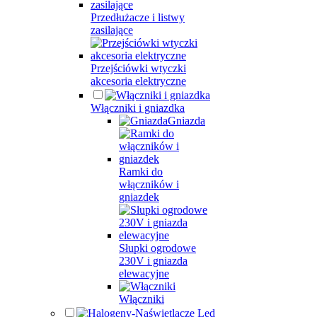
Przedłużacze i listwy
zasilające
Przejściówki wtyczki
akcesoria elektryczne
Włączniki i gniazdka
Gniazda
Ramki do
włączników i
gniazdek
Słupki ogrodowe
230V i gniazda
elewacyjne
Włączniki