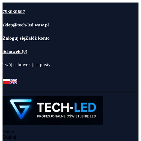
793030607
sklep@tech-led.waw.pl
Zaloguj się
Załóż konto
Schowek (0)
Twój schowek jest pusty
Menu
Szukaj