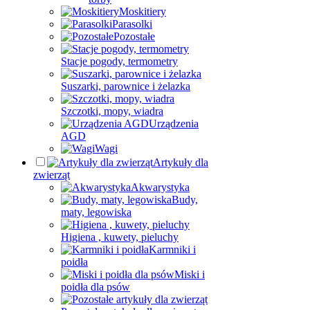
Moskitiery
Parasolki
Pozostałe
Stacje pogody, termometry
Suszarki, parownice i żelazka
Szczotki, mopy, wiadra
Urządzenia
AGD
Wagi
Artykuły dla
zwierząt
Akwarystyka
Budy,
maty, legowiska
Higiena , kuwety, pieluchy
Karmniki i
poidła
Miski i
poidła dla psów