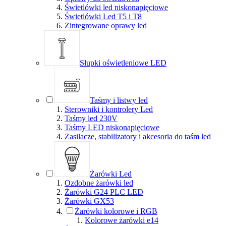
Świetlówki led niskonapięciowe
Świetlówki Led T5 i T8
Zintegrowane oprawy led
Słupki oświetleniowe LED
Taśmy i listwy led
Sterowniki i kontrolery Led
Taśmy led 230V
Taśmy LED niskonapięciowe
Zasilacze, stabilizatory i akcesoria do taśm led
Żarówki Led
Ozdobne żarówki led
Żarówki G24 PLC LED
Żarówki GX53
Żarówki kolorowe i RGB
Kolorowe żarówki e14