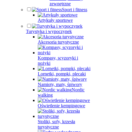
zewnętrzne
Sport i fitness
Artykuły sportowe
Turystyka i wypoczynek
Akcesoria turystyczne
Kompasy, scyzoryki i
nożyki
Lornetki, pompki, plecaki
Namioty, maty, śpiwory
Nordic
walking
Oświetlenie kempingowe
Stoliki, sofy, krzesła
turystyczne