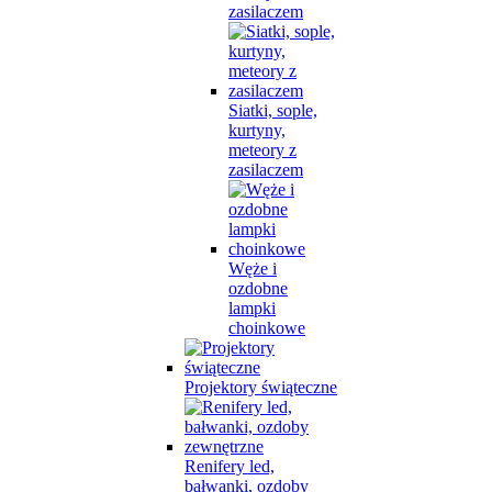
zasilaczem
Siatki, sople,
kurtyny,
meteory z
zasilaczem
Węże i
ozdobne
lampki
choinkowe
Projektory świąteczne
Renifery led,
bałwanki, ozdoby