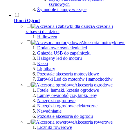
szynowych
Żyrandole i lampy wiszące
Dom i Ogród
Akcesoria i
zabawki dla dzieci
Halloween
Akcesoria motocyklowe
Dodatkowe oświetlenie led
Gniazda USB do zapalniczki
Halogeny led do motoru
Kaski
Lightbary
Pozostałe akcesoria motocyklowe
Żarówki Led do motorów i samochodów
Akcesoria ogrodowe
Fotele, hamaki, krzesła ogrodowe
Lampy owadobójcze, łapki, lepy
Narzędzia ogrodowe
Narzędzia ogrodowe elektryczne
Nawadnianie
Pozostałe akcesoria do ogrodu
Akcesoria rowerowe
Liczniki rowerowe