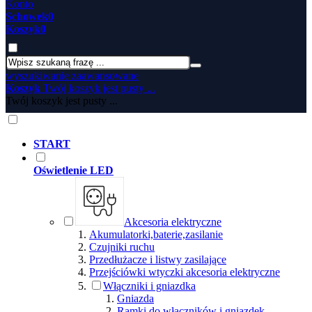
Konto
Schowek
0
Koszyk
0
wyszukiwanie zaawansowane
Koszyk
Twój koszyk jest pusty ...
Twój koszyk jest pusty ...
START
Oświetlenie LED
Akcesoria elektryczne
Akumulatorki,baterie,zasilanie
Czujniki ruchu
Przedłużacze i listwy zasilające
Przejściówki wtyczki akcesoria elektryczne
Włączniki i gniazdka
Gniazda
Ramki do włączników i gniazdek