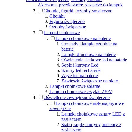
Akcesoria, przedłużacze, zasilacze do lampek
Choinki, figurki , ozdoby świąteczne
Choinki
Figurki świąteczne
Ozdoby świąteczne
Lampki choinkowe
Lampki choinkowe na baterie
Gwiazdy i lampki ozdobne na
baterie
Lampki drucikowe na baterie
Oświetlenie siatkowe led na baterie
Sople i kurtyny Led
Sznury led na baterie
Węże led na baterie
Zawieszki świąteczne na okno
Lampki choinkowe solarne
Lampki choinkowe zwykłe 230V
Oświetlenie zewnętrzne świąteczne
Lampki choinkowe niskonapięciowe
zewnętrzne
Lampki choinkowe sznury LED z
zasilaczem
Siatki, sople, kurtyny, meteory z
zasilaczem