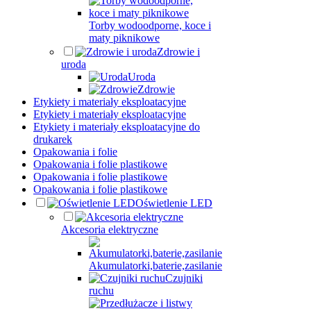
Torby wodoodporne, koce i
maty piknikowe
Zdrowie i
uroda
Uroda
Zdrowie
Etykiety i materiały eksploatacyjne
Etykiety i materiały eksploatacyjne
Etykiety i materiały eksploatacyjne do
drukarek
Opakowania i folie
Opakowania i folie plastikowe
Opakowania i folie plastikowe
Opakowania i folie plastikowe
Oświetlenie LED
Akcesoria elektryczne
Akumulatorki,baterie,zasilanie
Czujniki
ruchu