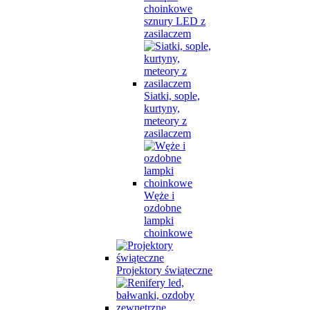
choinkowe
sznury LED z
zasilaczem
Siatki, sople,
kurtyny,
meteory z
zasilaczem
Węże i
ozdobne
lampki
choinkowe
Projektory świąteczne