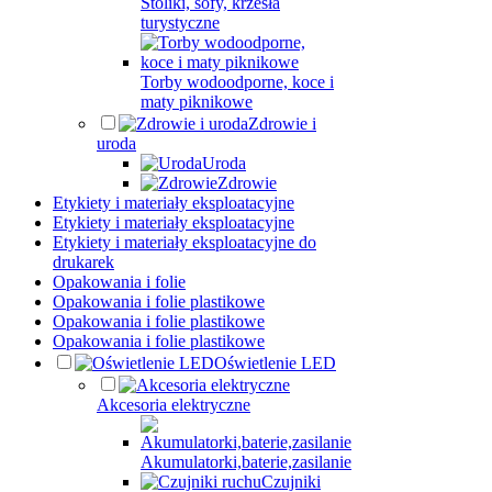
Stoliki, sofy, krzesła
turystyczne
Torby wodoodporne, koce i
maty piknikowe
Zdrowie i
uroda
Uroda
Zdrowie
Etykiety i materiały eksploatacyjne
Etykiety i materiały eksploatacyjne
Etykiety i materiały eksploatacyjne do
drukarek
Opakowania i folie
Opakowania i folie plastikowe
Opakowania i folie plastikowe
Opakowania i folie plastikowe
Oświetlenie LED
Akcesoria elektryczne
Akumulatorki,baterie,zasilanie
Czujniki