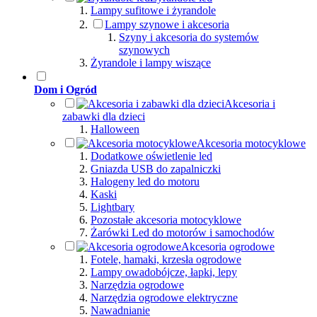
Lampy sufitowe i żyrandole
Lampy szynowe i akcesoria
Szyny i akcesoria do systemów
szynowych
Żyrandole i lampy wiszące
Dom i Ogród
Akcesoria i
zabawki dla dzieci
Halloween
Akcesoria motocyklowe
Dodatkowe oświetlenie led
Gniazda USB do zapalniczki
Halogeny led do motoru
Kaski
Lightbary
Pozostałe akcesoria motocyklowe
Żarówki Led do motorów i samochodów
Akcesoria ogrodowe
Fotele, hamaki, krzesła ogrodowe
Lampy owadobójcze, łapki, lepy
Narzędzia ogrodowe
Narzędzia ogrodowe elektryczne
Nawadnianie