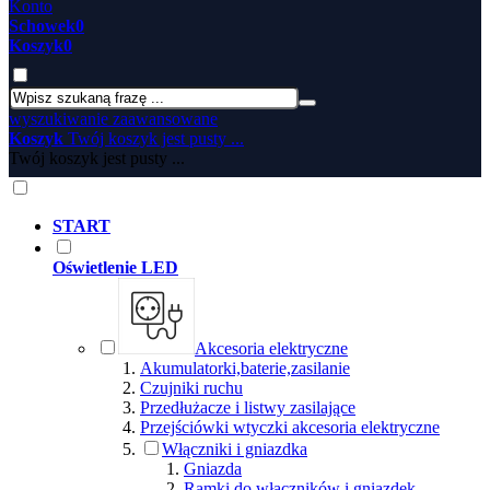
Konto
Schowek
0
Koszyk
0
wyszukiwanie zaawansowane
Koszyk
Twój koszyk jest pusty ...
Twój koszyk jest pusty ...
START
Oświetlenie LED
Akcesoria elektryczne
Akumulatorki,baterie,zasilanie
Czujniki ruchu
Przedłużacze i listwy zasilające
Przejściówki wtyczki akcesoria elektryczne
Włączniki i gniazdka
Gniazda
Ramki do włączników i gniazdek