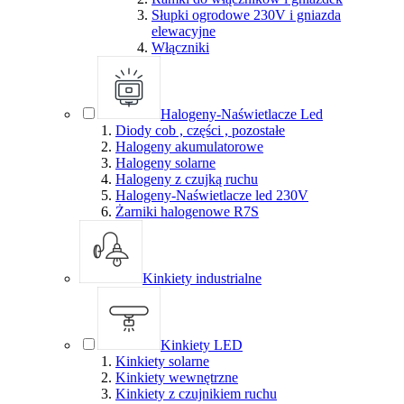
Słupki ogrodowe 230V i gniazda
elewacyjne
Włączniki
Halogeny-Naświetlacze Led
Diody cob , części , pozostałe
Halogeny akumulatorowe
Halogeny solarne
Halogeny z czujką ruchu
Halogeny-Naświetlacze led 230V
Żarniki halogenowe R7S
Kinkiety industrialne
Kinkiety LED
Kinkiety solarne
Kinkiety wewnętrzne
Kinkiety z czujnikiem ruchu