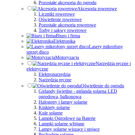
Pozostałe akcesoria do ogrodu
Akcesoria rowerowe
Liczniki rowerowe
Oświetlenie rowerowe
Pozostałe akcesoria rowerowe
Torby i sakwy rowerowe
Biuro i firma
Elektronika
Lasery mikrofony
sprzęt disco
Motoryzacja
Narzędzia ręczne i
elektryczne
Elektronarzędzia
Narzędzia ręczne
Oświetlenie do ogrodu
Girlandy świetlne - girlanda solarna LED
ogrodowa, balkonowa
Halogeny i lampy solarne
Kinkiety solarne
Kule solarne
Lampki Ogrodowe na Baterie
Lampki solarne wbijane
Lampy solarne wiszące i stojące
Pochodnie solarne