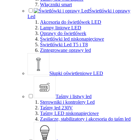
Włączniki smart
Świetlówki i oprawy
Led
Akcesoria do świetlówek LED
Lampy liniowe LED
Oprawy do świetlówek
Świetlówki led niskonapięciowe
Świetlówki Led T5 i T8
Zintegrowane oprawy led
Słupki oświetleniowe LED
Taśmy i listwy led
Sterowniki i kontrolery Led
Taśmy led 230V
Taśmy LED niskonapięciowe
Zasilacze, stabilizatory i akcesoria do taśm led