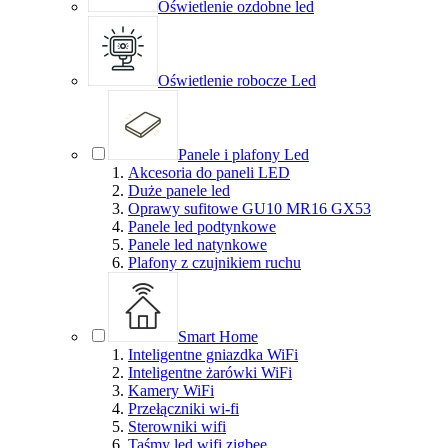
Oświetlenie ozdobne led
Oświetlenie robocze Led
Panele i plafony Led
Akcesoria do paneli LED
Duże panele led
Oprawy sufitowe GU10 MR16 GX53
Panele led podtynkowe
Panele led natynkowe
Plafony z czujnikiem ruchu
Smart Home
Inteligentne gniazdka WiFi
Inteligentne żarówki WiFi
Kamery WiFi
Przełączniki wi-fi
Sterowniki wifi
Taśmy led wifi zigbee