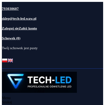
793030607
sklep@tech-led.waw.pl
Zaloguj się
Załóż konto
Schowek (0)
Twój schowek jest pusty
Menu
Szukaj