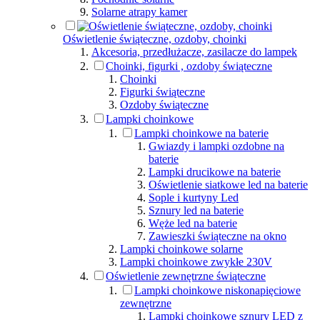
Solarne atrapy kamer
Oświetlenie świąteczne, ozdoby, choinki
Akcesoria, przedłużacze, zasilacze do lampek
Choinki, figurki , ozdoby świąteczne
Choinki
Figurki świąteczne
Ozdoby świąteczne
Lampki choinkowe
Lampki choinkowe na baterie
Gwiazdy i lampki ozdobne na
baterie
Lampki drucikowe na baterie
Oświetlenie siatkowe led na baterie
Sople i kurtyny Led
Sznury led na baterie
Węże led na baterie
Zawieszki świąteczne na okno
Lampki choinkowe solarne
Lampki choinkowe zwykłe 230V
Oświetlenie zewnętrzne świąteczne
Lampki choinkowe niskonapięciowe
zewnętrzne
Lampki choinkowe sznury LED z