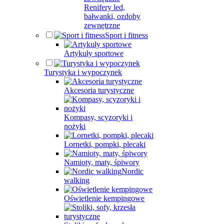
Renifery led,
bałwanki, ozdoby
zewnętrzne
Sport i fitness
Artykuły sportowe
Turystyka i wypoczynek
Akcesoria turystyczne
Kompasy, scyzoryki i
nożyki
Lornetki, pompki, plecaki
Namioty, maty, śpiwory
Nordic
walking
Oświetlenie kempingowe