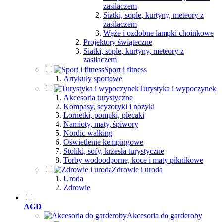
zasilaczem
Siatki, sople, kurtyny, meteory z
zasilaczem
Węże i ozdobne lampki choinkowe
Projektory świąteczne
Siatki, sople, kurtyny, meteory z
zasilaczem
Sport i fitness
Artykuły sportowe
Turystyka i wypoczynek
Akcesoria turystyczne
Kompasy, scyzoryki i nożyki
Lornetki, pompki, plecaki
Namioty, maty, śpiwory
Nordic walking
Oświetlenie kempingowe
Stoliki, sofy, krzesła turystyczne
Torby wodoodporne, koce i maty piknikowe
Zdrowie i uroda
Uroda
Zdrowie
AGD
Akcesoria do garderoby