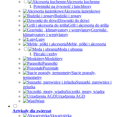
Akcesoria kuchenne
Pojemniki na żywność i lunchboxy
Akcesoria łazienkowe
Budziki i zegary
Dzwonki do drzwi
Grill i akcesoria do grilla
Grzejniki ,
klimatyzatory i wentylatory
Lupy
Meble, półki i akcesoria
Moda i ubrania
Plecaki i torby
Moskitiery
Parasolki
Pozostałe
Stacje pogody,
termometry
Suszarki, parownice i
żelazka
Szczotki, mopy, wiadra
Urządzenia AGD
Wagi
Artykuły dla zwierząt
Akwarystyka