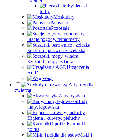
ubrania
Plecaki i
torby
Moskitiery
Parasolki
Pozostałe
Stacje pogody, termometry
Suszarki, parownice i żelazka
Szczotki, mopy, wiadra
Urządzenia
AGD
Wagi
Artykuły dla
zwierząt
Akwarystyka
Budy,
maty, legowiska
Higiena , kuwety, pieluchy
Karmniki i
poidła
Miski i