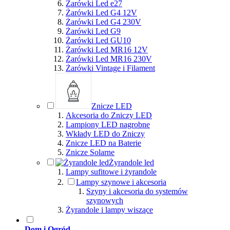
Żarówki Led e27
Żarówki Led G4 12V
Żarówki Led G4 230V
Żarówki Led G9
Żarówki Led GU10
Żarówki Led MR16 12V
Żarówki Led MR16 230V
Żarówki Vintage i Filament
Znicze LED
Akcesoria do Zniczy LED
Lampiony LED nagrobne
Wkłady LED do Zniczy
Znicze LED na Baterie
Znicze Solarne
Żyrandole led
Lampy sufitowe i żyrandole
Lampy szynowe i akcesoria
Szyny i akcesoria do systemów
szynowych
Żyrandole i lampy wiszące
Dom i Ogród