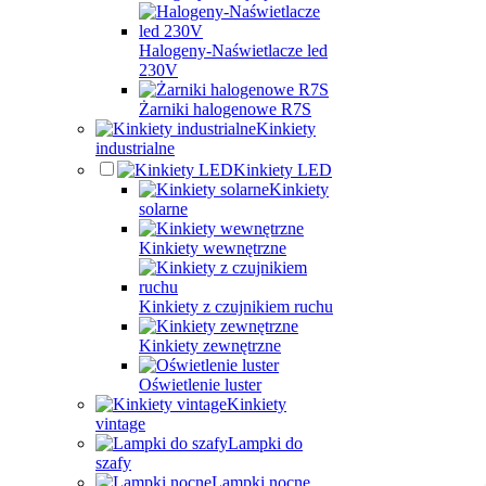
Halogeny-Naświetlacze led
230V
Żarniki halogenowe R7S
Kinkiety
industrialne
Kinkiety LED
Kinkiety
solarne
Kinkiety wewnętrzne
Kinkiety z czujnikiem ruchu
Kinkiety zewnętrzne
Oświetlenie luster
Kinkiety
vintage
Lampki do
szafy
Lampki nocne