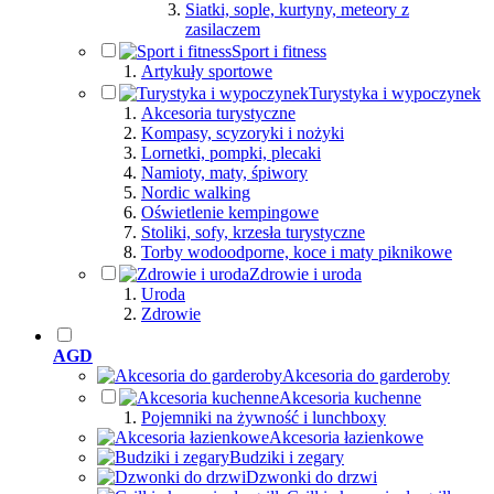
Siatki, sople, kurtyny, meteory z
zasilaczem
Sport i fitness
Artykuły sportowe
Turystyka i wypoczynek
Akcesoria turystyczne
Kompasy, scyzoryki i nożyki
Lornetki, pompki, plecaki
Namioty, maty, śpiwory
Nordic walking
Oświetlenie kempingowe
Stoliki, sofy, krzesła turystyczne
Torby wodoodporne, koce i maty piknikowe
Zdrowie i uroda
Uroda
Zdrowie
AGD
Akcesoria do garderoby
Akcesoria kuchenne
Pojemniki na żywność i lunchboxy
Akcesoria łazienkowe
Budziki i zegary
Dzwonki do drzwi