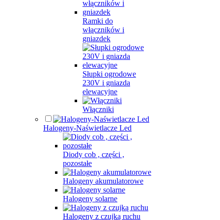
Ramki do
włączników i
gniazdek
Słupki ogrodowe
230V i gniazda
elewacyjne
Włączniki
Halogeny-Naświetlacze Led
Diody cob , części ,
pozostałe
Halogeny akumulatorowe
Halogeny solarne
Halogeny z czujką ruchu