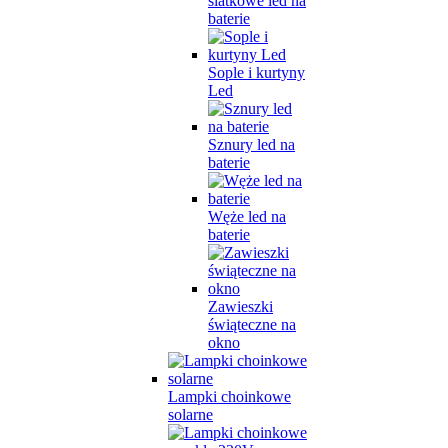
siatkowe led na
baterie
Sople i kurtyny
Led
Sznury led na
baterie
Węże led na
baterie
Zawieszki
świąteczne na
okno
Lampki choinkowe
solarne