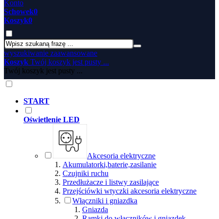
Konto
Schowek
0
Koszyk
0
wyszukiwanie zaawansowane
Koszyk
Twój koszyk jest pusty ...
Twój koszyk jest pusty ...
START
Oświetlenie LED
Akcesoria elektryczne
Akumulatorki,baterie,zasilanie
Czujniki ruchu
Przedłużacze i listwy zasilające
Przejściówki wtyczki akcesoria elektryczne
Włączniki i gniazdka
Gniazda
Ramki do włączników i gniazdek