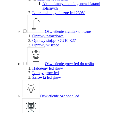
Akumulatory do halogenow i latarni
solarnych
Latarnie-lampy uliczne led 230V
Oświetlenie architektoniczne
Oprawy najazdowe
Oprawy stojące GU10 E27
Oprawy wiszące
Oświetlenie grow led do roślin
Halogeny led grow
Lampy grow led
Żarówki led grow
Oświetlenie ozdobne led