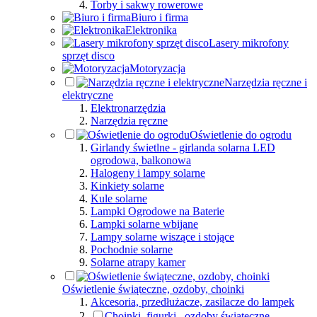
Torby i sakwy rowerowe
Biuro i firma
Elektronika
Lasery mikrofony
sprzęt disco
Motoryzacja
Narzędzia ręczne i
elektryczne
Elektronarzędzia
Narzędzia ręczne
Oświetlenie do ogrodu
Girlandy świetlne - girlanda solarna LED
ogrodowa, balkonowa
Halogeny i lampy solarne
Kinkiety solarne
Kule solarne
Lampki Ogrodowe na Baterie
Lampki solarne wbijane
Lampy solarne wiszące i stojące
Pochodnie solarne
Solarne atrapy kamer
Oświetlenie świąteczne, ozdoby, choinki
Akcesoria, przedłużacze, zasilacze do lampek
Choinki, figurki , ozdoby świąteczne