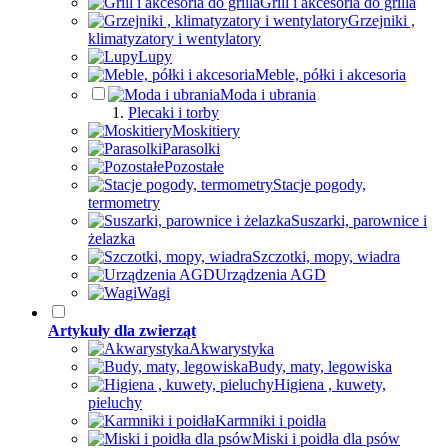
Grill i akcesoria do grilla
Grzejniki ,
klimatyzatory i wentylatory
Lupy
Meble, półki i akcesoria
Moda i ubrania
Plecaki i torby
Moskitiery
Parasolki
Pozostałe
Stacje pogody,
termometry
Suszarki, parownice i
żelazka
Szczotki, mopy, wiadra
Urządzenia AGD
Wagi
Artykuły dla zwierząt
Akwarystyka
Budy, maty, legowiska
Higiena , kuwety,
pieluchy
Karmniki i poidła
Miski i poidła dla psów