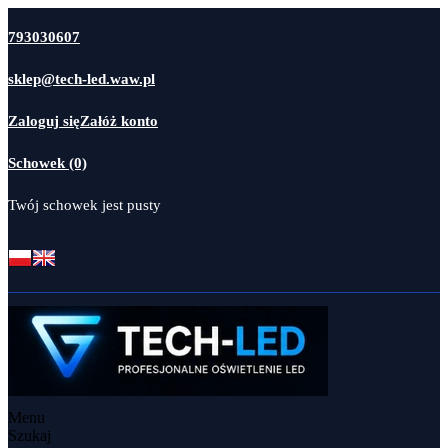
793030607
sklep@tech-led.waw.pl
Zaloguj się
Załóż konto
Schowek (0)
Twój schowek jest pusty
Menu
Szukaj