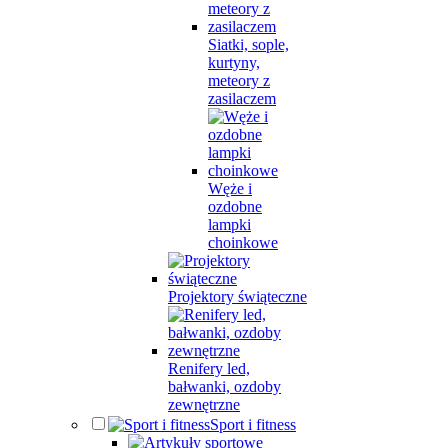
Siatki, sople,
kurtyny,
meteory z
zasilaczem
Węże i
ozdobne
lampki
choinkowe
Projektory świąteczne
Renifery led,
bałwanki, ozdoby
zewnętrzne
Sport i fitness