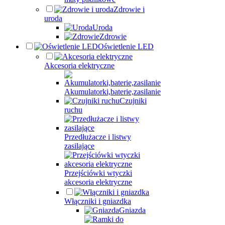
Zdrowie i
uroda
Uroda
Zdrowie
Oświetlenie LED
Akcesoria elektryczne
Akumulatorki,baterie,zasilanie
Czujniki
ruchu
Przedłużacze i listwy
zasilające
Przejściówki wtyczki
akcesoria elektryczne
Włączniki i gniazdka
Gniazda