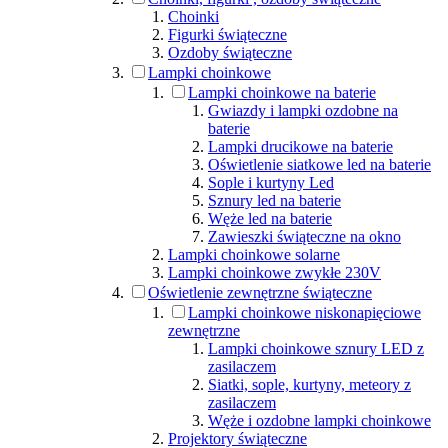
Choinki
Figurki świąteczne
Ozdoby świąteczne
Lampki choinkowe
Lampki choinkowe na baterie
Gwiazdy i lampki ozdobne na
baterie
Lampki drucikowe na baterie
Oświetlenie siatkowe led na baterie
Sople i kurtyny Led
Sznury led na baterie
Węże led na baterie
Zawieszki świąteczne na okno
Lampki choinkowe solarne
Lampki choinkowe zwykłe 230V
Oświetlenie zewnętrzne świąteczne
Lampki choinkowe niskonapięciowe
zewnętrzne
Lampki choinkowe sznury LED z
zasilaczem
Siatki, sople, kurtyny, meteory z
zasilaczem
Węże i ozdobne lampki choinkowe
Projektory świąteczne