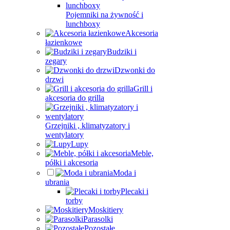
Pojemniki na żywność i
lunchboxy
Akcesoria
łazienkowe
Budziki i
zegary
Dzwonki do
drzwi
Grill i
akcesoria do grilla
Grzejniki , klimatyzatory i
wentylatory
Lupy
Meble,
półki i akcesoria
Moda i
ubrania
Plecaki i
torby
Moskitiery
Parasolki
Pozostałe