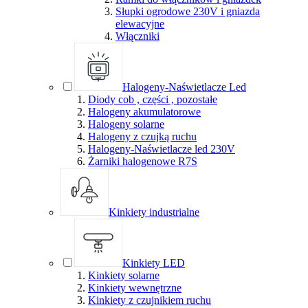
Słupki ogrodowe 230V i gniazda
elewacyjne
Włączniki
Halogeny-Naświetlacze Led
Diody cob , części , pozostałe
Halogeny akumulatorowe
Halogeny solarne
Halogeny z czujką ruchu
Halogeny-Naświetlacze led 230V
Żarniki halogenowe R7S
Kinkiety industrialne
Kinkiety LED
Kinkiety solarne
Kinkiety wewnętrzne
Kinkiety z czujnikiem ruchu