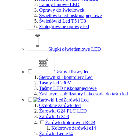
Lampy liniowe LED
Oprawy do świetlówek
Świetlówki led niskonapięciowe
Świetlówki Led T5 i T8
Zintegrowane oprawy led
Słupki oświetleniowe LED
Taśmy i listwy led
Sterowniki i kontrolery Led
Taśmy led 230V
Taśmy LED niskonapięciowe
Zasilacze, stabilizatory i akcesoria do taśm led
Żarówki Led
Ozdobne żarówki led
Żarówki G24 PLC LED
Żarówki GX53
Żarówki kolorowe i RGB
Kolorowe żarówki e14
Żarówki Led e14