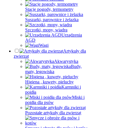
Stacje pogody, termometry
Suszarki, parownice i żelazka
Szczotki, mopy, wiadra
Urządzenia
AGD
Wagi
Artykuły dla
zwierząt
Akwarystyka
Budy,
maty, legowiska
Higiena , kuwety, pieluchy
Karmniki i
poidła
Miski i
poidła dla psów
Pozostałe artykuły dla zwierząt