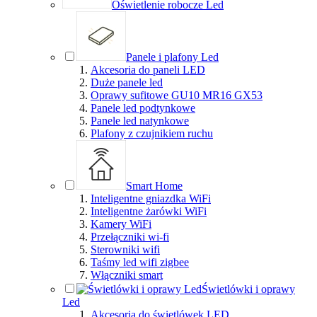
Oświetlenie robocze Led
Panele i plafony Led
Akcesoria do paneli LED
Duże panele led
Oprawy sufitowe GU10 MR16 GX53
Panele led podtynkowe
Panele led natynkowe
Plafony z czujnikiem ruchu
Smart Home
Inteligentne gniazdka WiFi
Inteligentne żarówki WiFi
Kamery WiFi
Przełączniki wi-fi
Sterowniki wifi
Taśmy led wifi zigbee
Włączniki smart
Świetlówki i oprawy
Led
Akcesoria do świetlówek LED