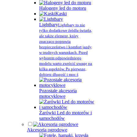
Halogeny led do motoru
Kaski
Lightbary
Lightbary to nie
tylko dodatkowe źródła światła,
ale także element, który
znacząco poprawia
bezpieczeństwo i komfort jazdy
w trudnych warunkach. Przed
wyborem odpowiedniego
modelu warto zwrócić uwagę na
kilka aspektów. Po pierwsze,
dobierz długość i moc ś
Pozostałe akcesoria
motocyklowe
Żarówki Led do motorów i
samochodów
Akcesoria ogrodowe