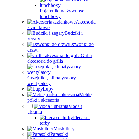
Pojemniki na żywność i
lunchboxy
Akcesoria
łazienkowe
Budziki i
zegary
Dzwonki do
drzwi
Grill i
akcesoria do grilla
Grzejniki , klimatyzatory i
wentylatory
Lupy
Meble,
półki i akcesoria
Moda i
ubrania
Plecaki i
torby
Moskitiery
Parasolki