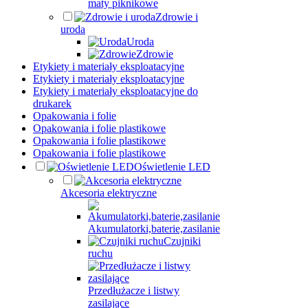
maty piknikowe
Zdrowie i
uroda
Uroda
Zdrowie
Etykiety i materiały eksploatacyjne
Etykiety i materiały eksploatacyjne
Etykiety i materiały eksploatacyjne do
drukarek
Opakowania i folie
Opakowania i folie plastikowe
Opakowania i folie plastikowe
Opakowania i folie plastikowe
Oświetlenie LED
Akcesoria elektryczne
Akumulatorki,baterie,zasilanie
Czujniki
ruchu
Przedłużacze i listwy
zasilające