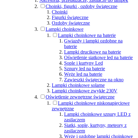
Akcesoria, przedłużacze, zasilacze do lampek
Choinki, figurki , ozdoby świąteczne
Choinki
Figurki świąteczne
Ozdoby świąteczne
Lampki choinkowe
Lampki choinkowe na baterie
Gwiazdy i lampki ozdobne na
baterie
Lampki drucikowe na baterie
Oświetlenie siatkowe led na baterie
Sople i kurtyny Led
Sznury led na baterie
Węże led na baterie
Zawieszki świąteczne na okno
Lampki choinkowe solarne
Lampki choinkowe zwykłe 230V
Oświetlenie zewnętrzne świąteczne
Lampki choinkowe niskonapięciowe
zewnętrzne
Lampki choinkowe sznury LED z
zasilaczem
Siatki, sople, kurtyny, meteory z
zasilaczem
Węże i ozdobne lampki choinkowe