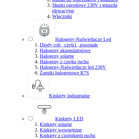
Słupki ogrodowe 230V i gniazda
elewacyjne
Włączniki
Halogeny-Naświetlacze Led
Diody cob , części , pozostałe
Halogeny akumulatorowe
Halogeny solarne
Halogeny z czujką ruchu
Halogeny-Naświetlacze led 230V
Żarniki halogenowe R7S
Kinkiety industrialne
Kinkiety LED
Kinkiety solarne
Kinkiety wewnętrzne
Kinkiety z czujnikiem ruchu