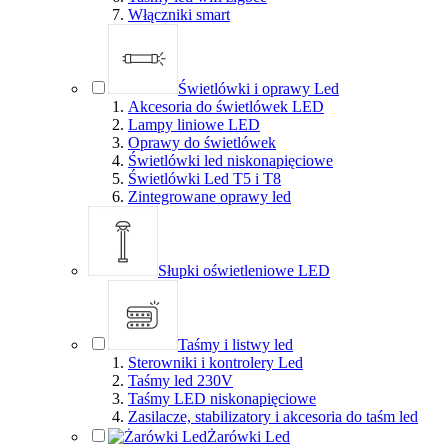
Włączniki smart
Świetlówki i oprawy Led
Akcesoria do świetlówek LED
Lampy liniowe LED
Oprawy do świetlówek
Świetlówki led niskonapięciowe
Świetlówki Led T5 i T8
Zintegrowane oprawy led
Słupki oświetleniowe LED
Taśmy i listwy led
Sterowniki i kontrolery Led
Taśmy led 230V
Taśmy LED niskonapięciowe
Zasilacze, stabilizatory i akcesoria do taśm led
Żarówki Led