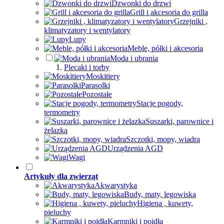
Dzwonki do drzwi
Grill i akcesoria do grilla
Grzejniki ,
klimatyzatory i wentylatory
Lupy
Meble, półki i akcesoria
Moda i ubrania
Plecaki i torby
Moskitiery
Parasolki
Pozostałe
Stacje pogody,
termometry
Suszarki, parownice i
żelazka
Szczotki, mopy, wiadra
Urządzenia AGD
Wagi
Artykuły dla zwierząt
Akwarystyka
Budy, maty, legowiska
Higiena , kuwety,
pieluchy
Karmniki i poidła