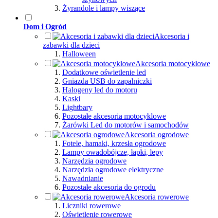
Żyrandole i lampy wiszące
Dom i Ogród
Akcesoria i
zabawki dla dzieci
Halloween
Akcesoria motocyklowe
Dodatkowe oświetlenie led
Gniazda USB do zapalniczki
Halogeny led do motoru
Kaski
Lightbary
Pozostałe akcesoria motocyklowe
Żarówki Led do motorów i samochodów
Akcesoria ogrodowe
Fotele, hamaki, krzesła ogrodowe
Lampy owadobójcze, łapki, lepy
Narzędzia ogrodowe
Narzędzia ogrodowe elektryczne
Nawadnianie
Pozostałe akcesoria do ogrodu
Akcesoria rowerowe
Liczniki rowerowe
Oświetlenie rowerowe