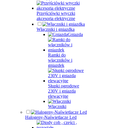
Przejściówki wtyczki
akcesoria elektryczne
Włączniki i gniazdka
Gniazda
Ramki do
włączników i
gniazdek
Słupki ogrodowe
230V i gniazda
elewacyjne
Włączniki
Halogeny-Naświetlacze Led