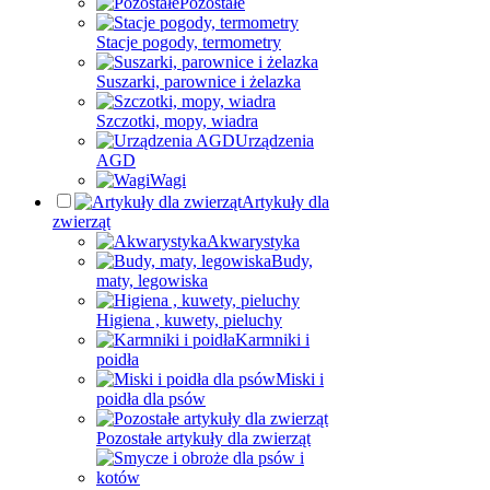
Pozostałe
Stacje pogody, termometry
Suszarki, parownice i żelazka
Szczotki, mopy, wiadra
Urządzenia
AGD
Wagi
Artykuły dla
zwierząt
Akwarystyka
Budy,
maty, legowiska
Higiena , kuwety, pieluchy
Karmniki i
poidła
Miski i
poidła dla psów
Pozostałe artykuły dla zwierząt