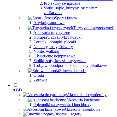
Projektory świąteczne
Siatki, sople, kurtyny, meteory z
zasilaczem
Sport i fitness
Artykuły sportowe
Turystyka i wypoczynek
Akcesoria turystyczne
Kompasy, scyzoryki i nożyki
Lornetki, pompki, plecaki
Namioty, maty, śpiwory
Nordic walking
Oświetlenie kempingowe
Stoliki, sofy, krzesła turystyczne
Torby wodoodporne, koce i maty piknikowe
Zdrowie i uroda
Uroda
Zdrowie
AGD
Akcesoria do garderoby
Akcesoria kuchenne
Pojemniki na żywność i lunchboxy
Akcesoria łazienkowe
Budziki i zegary