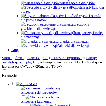
Miski i poidła dla psów
Pozostałe artykuły dla
zwierząt
Smycze i obroże
dla psów i kotów
Szczotki i
grzebienie dla zwierząt
Transportery i torby
dla zwierząt
Ubranka dla zwierząt
Zabawki dla zwierząt
Blog
Strona główna
»
Dom i Ogród
»
Akcesoria ogrodowe
»
Lampy
owadobójcze, łapki, lepy
»
Lampa owadobójcza UV BZ03 stojąca
lub wisząca 6W/230V/20m2 typ:T5-6W
Kategorie
AGD
Akcesoria do garderoby
Akcesoria kuchenne