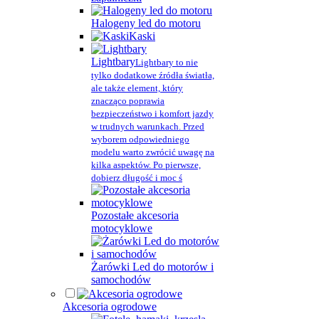
Halogeny led do motoru
Kaski
Lightbary
Lightbary to nie
tylko dodatkowe źródła światła,
ale także element, który
znacząco poprawia
bezpieczeństwo i komfort jazdy
w trudnych warunkach. Przed
wyborem odpowiedniego
modelu warto zwrócić uwagę na
kilka aspektów. Po pierwsze,
dobierz długość i moc ś
Pozostałe akcesoria
motocyklowe
Żarówki Led do motorów i
samochodów
Akcesoria ogrodowe