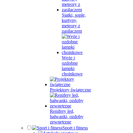
Siatki, sople,
kurtyny,
meteory z
zasilaczem
Węże i
ozdobne
lampki
choinkowe
Projektory świąteczne
Renifery led,
bałwanki, ozdoby
zewnętrzne
Sport i fitness