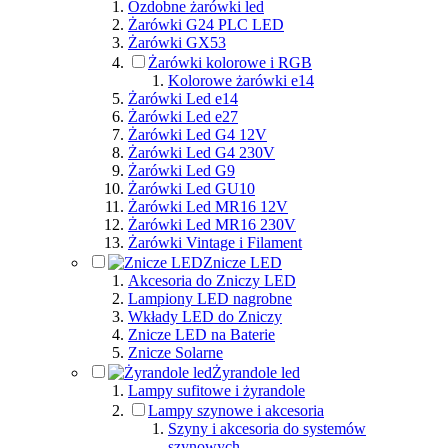
Ozdobne żarówki led
Żarówki G24 PLC LED
Żarówki GX53
Żarówki kolorowe i RGB
Kolorowe żarówki e14
Żarówki Led e14
Żarówki Led e27
Żarówki Led G4 12V
Żarówki Led G4 230V
Żarówki Led G9
Żarówki Led GU10
Żarówki Led MR16 12V
Żarówki Led MR16 230V
Żarówki Vintage i Filament
Znicze LED
Akcesoria do Zniczy LED
Lampiony LED nagrobne
Wkłady LED do Zniczy
Znicze LED na Baterie
Znicze Solarne
Żyrandole led
Lampy sufitowe i żyrandole
Lampy szynowe i akcesoria
Szyny i akcesoria do systemów
szynowych