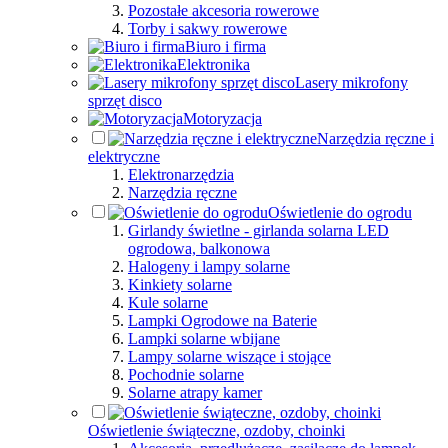
Pozostałe akcesoria rowerowe
Torby i sakwy rowerowe
Biuro i firma
Elektronika
Lasery mikrofony
sprzęt disco
Motoryzacja
Narzędzia ręczne i
elektryczne
Elektronarzędzia
Narzędzia ręczne
Oświetlenie do ogrodu
Girlandy świetlne - girlanda solarna LED
ogrodowa, balkonowa
Halogeny i lampy solarne
Kinkiety solarne
Kule solarne
Lampki Ogrodowe na Baterie
Lampki solarne wbijane
Lampy solarne wiszące i stojące
Pochodnie solarne
Solarne atrapy kamer
Oświetlenie świąteczne, ozdoby, choinki