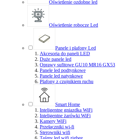
Oświetlenie ozdobne led
Oświetlenie robocze Led
Panele i plafony Led
Akcesoria do paneli LED
Duże panele led
Oprawy sufitowe GU10 MR16 GX53
Panele led podtynkowe
Panele led natynkowe
Plafony z czujnikiem ruchu
Smart Home
Inteligentne gniazdka WiFi
Inteligentne żarówki WiFi
Kamery WiFi
Przełączniki wi-fi
Sterowniki wifi
Taśmy led wifi zigbee