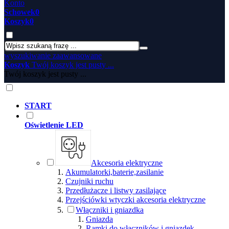
Konto
Schowek
0
Koszyk
0
wyszukiwanie zaawansowane
Koszyk
Twój koszyk jest pusty ...
Twój koszyk jest pusty ...
START
Oświetlenie LED
Akcesoria elektryczne
Akumulatorki,baterie,zasilanie
Czujniki ruchu
Przedłużacze i listwy zasilające
Przejściówki wtyczki akcesoria elektryczne
Włączniki i gniazdka
Gniazda
Ramki do włączników i gniazdek