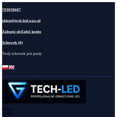
793030607
sklep@tech-led.waw.pl
Zaloguj się
Załóż konto
Schowek (0)
Twój schowek jest pusty
Menu
Szukaj