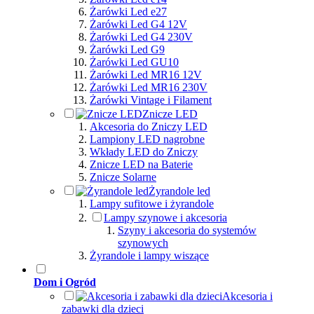
Żarówki Led e27
Żarówki Led G4 12V
Żarówki Led G4 230V
Żarówki Led G9
Żarówki Led GU10
Żarówki Led MR16 12V
Żarówki Led MR16 230V
Żarówki Vintage i Filament
Znicze LED
Akcesoria do Zniczy LED
Lampiony LED nagrobne
Wkłady LED do Zniczy
Znicze LED na Baterie
Znicze Solarne
Żyrandole led
Lampy sufitowe i żyrandole
Lampy szynowe i akcesoria
Szyny i akcesoria do systemów
szynowych
Żyrandole i lampy wiszące
Dom i Ogród
Akcesoria i
zabawki dla dzieci