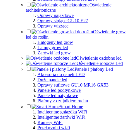
Oświetlenie
architektoniczne
Oprawy najazdowe
Oprawy stojące GU10 E27
Oprawy wiszące
Oświetlenie grow
led do roślin
Halogeny led grow
Lampy grow led
Żarówki led grow
Oświetlenie ozdobne led
Oświetlenie robocze Led
Panele i plafony Led
Akcesoria do paneli LED
Duże panele led
Oprawy sufitowe GU10 MR16 GX53
Panele led podtynkowe
Panele led natynkowe
Plafony z czujnikiem ruchu
Smart Home
Inteligentne gniazdka WiFi
Inteligentne żarówki WiFi
Kamery WiFi
Przełączniki wi-fi