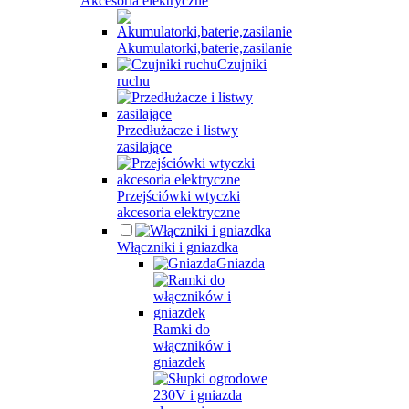
Akcesoria elektryczne
Akumulatorki,baterie,zasilanie
Czujniki
ruchu
Przedłużacze i listwy
zasilające
Przejściówki wtyczki
akcesoria elektryczne
Włączniki i gniazdka
Gniazda
Ramki do
włączników i
gniazdek