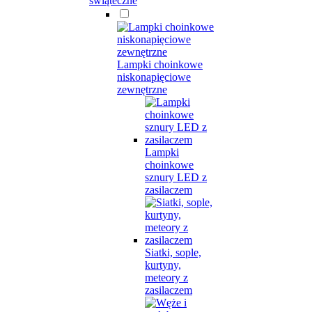
świąteczne
Lampki choinkowe
niskonapięciowe
zewnętrzne
Lampki
choinkowe
sznury LED z
zasilaczem
Siatki, sople,
kurtyny,
meteory z
zasilaczem