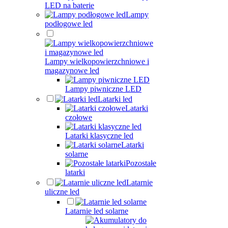
LED na baterie
Lampy
podłogowe led
Lampy wielkopowierzchniowe i
magazynowe led
Lampy piwniczne LED
Latarki led
Latarki
czołowe
Latarki klasyczne led
Latarki
solarne
Pozostałe
latarki
Latarnie
uliczne led
Latarnie led solarne