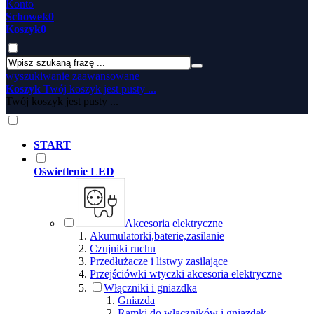
Konto
Schowek
0
Koszyk
0
wyszukiwanie zaawansowane
Koszyk
Twój koszyk jest pusty ...
Twój koszyk jest pusty ...
START
Oświetlenie LED
Akcesoria elektryczne
Akumulatorki,baterie,zasilanie
Czujniki ruchu
Przedłużacze i listwy zasilające
Przejściówki wtyczki akcesoria elektryczne
Włączniki i gniazdka
Gniazda
Ramki do włączników i gniazdek