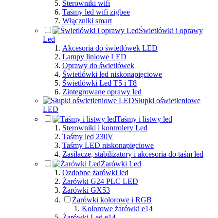
Sterowniki wifi
Taśmy led wifi zigbee
Włączniki smart
Świetlówki i oprawy
Led
Akcesoria do świetlówek LED
Lampy liniowe LED
Oprawy do świetlówek
Świetlówki led niskonapięciowe
Świetlówki Led T5 i T8
Zintegrowane oprawy led
Słupki oświetleniowe
LED
Taśmy i listwy led
Sterowniki i kontrolery Led
Taśmy led 230V
Taśmy LED niskonapięciowe
Zasilacze, stabilizatory i akcesoria do taśm led
Żarówki Led
Ozdobne żarówki led
Żarówki G24 PLC LED
Żarówki GX53
Żarówki kolorowe i RGB
Kolorowe żarówki e14
Żarówki Led e14