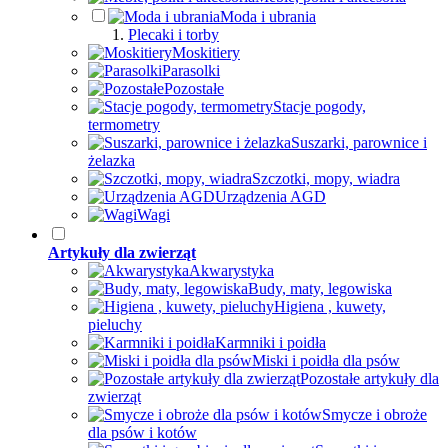
Moda i ubrania
Plecaki i torby
Moskitiery
Parasolki
Pozostałe
Stacje pogody,
termometry
Suszarki, parownice i
żelazka
Szczotki, mopy, wiadra
Urządzenia AGD
Wagi
Artykuły dla zwierząt
Akwarystyka
Budy, maty, legowiska
Higiena , kuwety,
pieluchy
Karmniki i poidła
Miski i poidła dla psów
Pozostałe artykuły dla
zwierząt
Smycze i obroże
dla psów i kotów