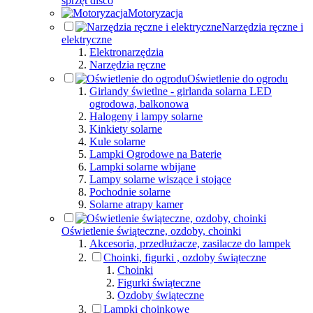
sprzęt disco
Motoryzacja
Narzędzia ręczne i
elektryczne
Elektronarzędzia
Narzędzia ręczne
Oświetlenie do ogrodu
Girlandy świetlne - girlanda solarna LED
ogrodowa, balkonowa
Halogeny i lampy solarne
Kinkiety solarne
Kule solarne
Lampki Ogrodowe na Baterie
Lampki solarne wbijane
Lampy solarne wiszące i stojące
Pochodnie solarne
Solarne atrapy kamer
Oświetlenie świąteczne, ozdoby, choinki
Akcesoria, przedłużacze, zasilacze do lampek
Choinki, figurki , ozdoby świąteczne
Choinki
Figurki świąteczne
Ozdoby świąteczne
Lampki choinkowe