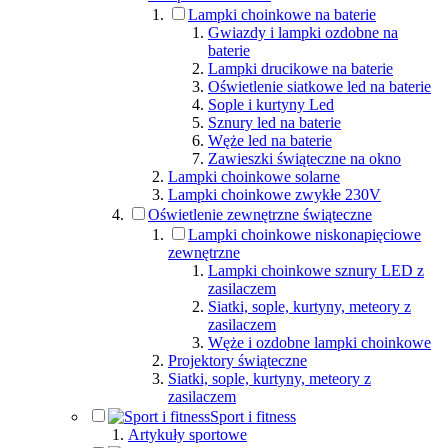
Lampki choinkowe na baterie
Gwiazdy i lampki ozdobne na
baterie
Lampki drucikowe na baterie
Oświetlenie siatkowe led na baterie
Sople i kurtyny Led
Sznury led na baterie
Węże led na baterie
Zawieszki świąteczne na okno
Lampki choinkowe solarne
Lampki choinkowe zwykłe 230V
Oświetlenie zewnętrzne świąteczne
Lampki choinkowe niskonapięciowe
zewnętrzne
Lampki choinkowe sznury LED z
zasilaczem
Siatki, sople, kurtyny, meteory z
zasilaczem
Węże i ozdobne lampki choinkowe
Projektory świąteczne
Siatki, sople, kurtyny, meteory z
zasilaczem
Sport i fitness
Artykuły sportowe