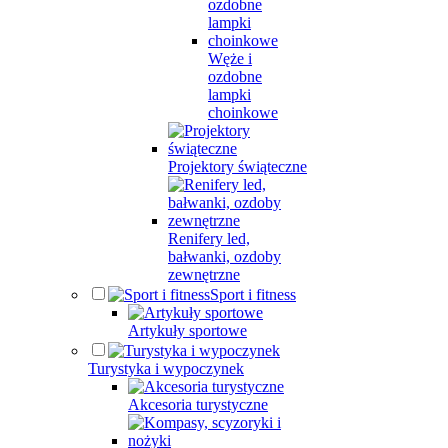
Węże i
ozdobne
lampki
choinkowe
Projektory świąteczne
Renifery led,
bałwanki, ozdoby
zewnętrzne
Sport i fitness
Artykuły sportowe
Turystyka i wypoczynek
Akcesoria turystyczne