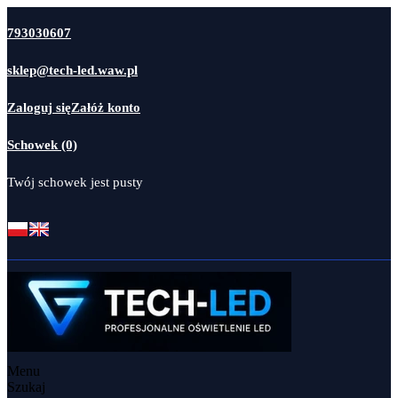
793030607
sklep@tech-led.waw.pl
Zaloguj się
Załóż konto
Schowek (0)
Twój schowek jest pusty
Menu
Szukaj