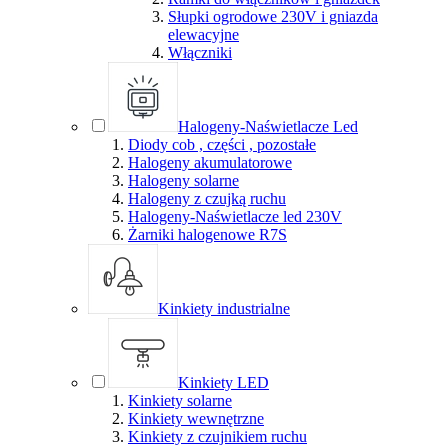
Słupki ogrodowe 230V i gniazda
elewacyjne
Włączniki
Halogeny-Naświetlacze Led
Diody cob , części , pozostałe
Halogeny akumulatorowe
Halogeny solarne
Halogeny z czujką ruchu
Halogeny-Naświetlacze led 230V
Żarniki halogenowe R7S
Kinkiety industrialne
Kinkiety LED
Kinkiety solarne
Kinkiety wewnętrzne
Kinkiety z czujnikiem ruchu