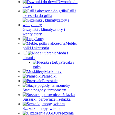
Dzwonki do
drzwi
Grill i
akcesoria do grilla
Grzejniki , klimatyzatory i
wentylatory
Lupy
Meble,
półki i akcesoria
Moda i
ubrania
Plecaki i
torby
Moskitiery
Parasolki
Pozostałe
Stacje pogody, termometry
Suszarki, parownice i żelazka
Szczotki, mopy, wiadra
Urządzenia