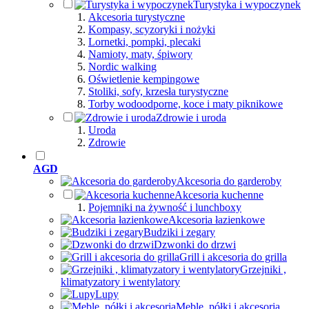
Turystyka i wypoczynek
Akcesoria turystyczne
Kompasy, scyzoryki i nożyki
Lornetki, pompki, plecaki
Namioty, maty, śpiwory
Nordic walking
Oświetlenie kempingowe
Stoliki, sofy, krzesła turystyczne
Torby wodoodporne, koce i maty piknikowe
Zdrowie i uroda
Uroda
Zdrowie
AGD
Akcesoria do garderoby
Akcesoria kuchenne
Pojemniki na żywność i lunchboxy
Akcesoria łazienkowe
Budziki i zegary
Dzwonki do drzwi
Grill i akcesoria do grilla
Grzejniki ,
klimatyzatory i wentylatory
Lupy
Meble, półki i akcesoria