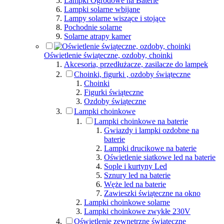
Lampki Ogrodowe na Baterie
Lampki solarne wbijane
Lampy solarne wiszące i stojące
Pochodnie solarne
Solarne atrapy kamer
Oświetlenie świąteczne, ozdoby, choinki
Akcesoria, przedłużacze, zasilacze do lampek
Choinki, figurki , ozdoby świąteczne
Choinki
Figurki świąteczne
Ozdoby świąteczne
Lampki choinkowe
Lampki choinkowe na baterie
Gwiazdy i lampki ozdobne na
baterie
Lampki drucikowe na baterie
Oświetlenie siatkowe led na baterie
Sople i kurtyny Led
Sznury led na baterie
Węże led na baterie
Zawieszki świąteczne na okno
Lampki choinkowe solarne
Lampki choinkowe zwykłe 230V
Oświetlenie zewnętrzne świąteczne