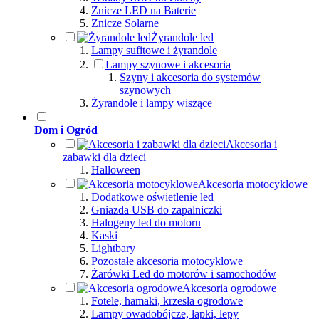
Znicze LED na Baterie
Znicze Solarne
Żyrandole led
Lampy sufitowe i żyrandole
Lampy szynowe i akcesoria
Szyny i akcesoria do systemów
szynowych
Żyrandole i lampy wiszące
Dom i Ogród
Akcesoria i
zabawki dla dzieci
Halloween
Akcesoria motocyklowe
Dodatkowe oświetlenie led
Gniazda USB do zapalniczki
Halogeny led do motoru
Kaski
Lightbary
Pozostałe akcesoria motocyklowe
Żarówki Led do motorów i samochodów
Akcesoria ogrodowe
Fotele, hamaki, krzesła ogrodowe
Lampy owadobójcze, łapki, lepy