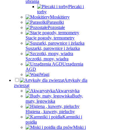
ubrania
Plecaki i
torby
Moskitiery
Parasolki
Pozostałe
Stacje pogody, termometry
Suszarki, parownice i żelazka
Szczotki, mopy, wiadra
Urządzenia
AGD
Wagi
Artykuły dla
zwierząt
Akwarystyka
Budy,
maty, legowiska
Higiena , kuwety, pieluchy
Karmniki i
poidła
Miski i