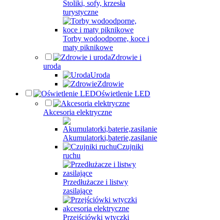
Stoliki, sofy, krzesła
turystyczne
Torby wodoodporne, koce i
maty piknikowe
Zdrowie i
uroda
Uroda
Zdrowie
Oświetlenie LED
Akcesoria elektryczne
Akumulatorki,baterie,zasilanie
Czujniki
ruchu
Przedłużacze i listwy
zasilające
Przejściówki wtyczki