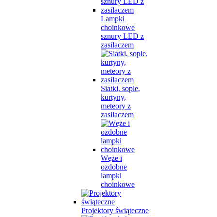
Lampki
choinkowe
sznury LED z
zasilaczem
Siatki, sople,
kurtyny,
meteory z
zasilaczem
Węże i
ozdobne
lampki
choinkowe
Projektory świąteczne