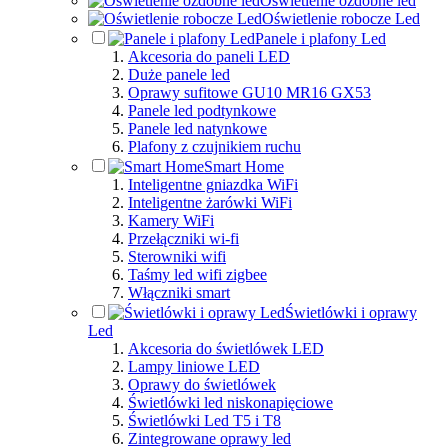
Oświetlenie ozdobne led
Oświetlenie robocze Led
Panele i plafony Led
Akcesoria do paneli LED
Duże panele led
Oprawy sufitowe GU10 MR16 GX53
Panele led podtynkowe
Panele led natynkowe
Plafony z czujnikiem ruchu
Smart Home
Inteligentne gniazdka WiFi
Inteligentne żarówki WiFi
Kamery WiFi
Przełączniki wi-fi
Sterowniki wifi
Taśmy led wifi zigbee
Włączniki smart
Świetlówki i oprawy
Led
Akcesoria do świetlówek LED
Lampy liniowe LED
Oprawy do świetlówek
Świetlówki led niskonapięciowe
Świetlówki Led T5 i T8
Zintegrowane oprawy led