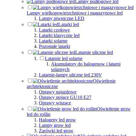
Lampy podłogowe led
Lampy wielkopowierzchniowe i magazynowe led
Lampy piwniczne LED
Latarki led
Latarki czołowe
Latarki klasyczne led
Latarki solarne
Pozostałe latarki
Latarnie uliczne led
Latarnie led solarne
Akumulatory do halogenow i latarni
solarnych
Latarnie-lampy uliczne led 230V
Oświetlenie
architektoniczne
Oprawy najazdowe
Oprawy stojące GU10 E27
Oprawy wiszące
Oświetlenie grow
led do roślin
Halogeny led grow
Lampy grow led
Żarówki led grow