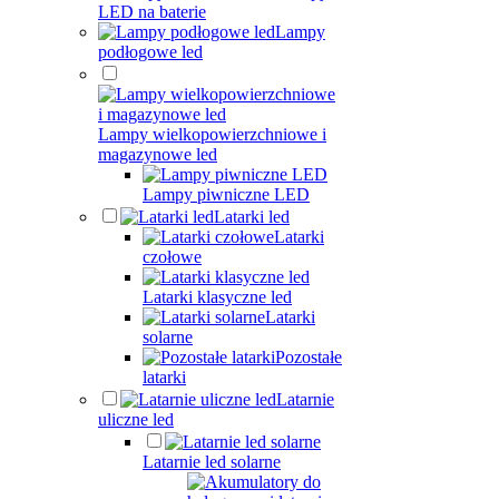
LED na baterie
Lampy
podłogowe led
Lampy wielkopowierzchniowe i
magazynowe led
Lampy piwniczne LED
Latarki led
Latarki
czołowe
Latarki klasyczne led
Latarki
solarne
Pozostałe
latarki
Latarnie
uliczne led
Latarnie led solarne