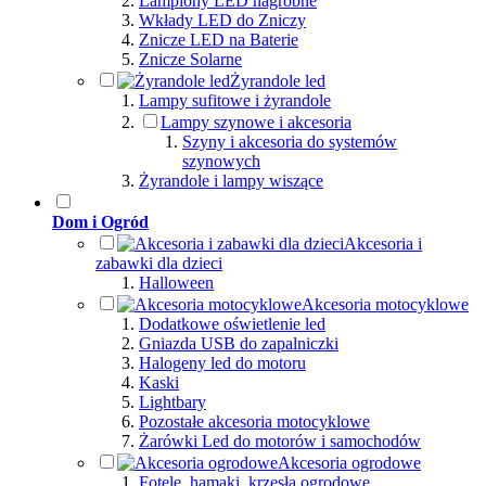
Lampiony LED nagrobne
Wkłady LED do Zniczy
Znicze LED na Baterie
Znicze Solarne
Żyrandole led
Lampy sufitowe i żyrandole
Lampy szynowe i akcesoria
Szyny i akcesoria do systemów
szynowych
Żyrandole i lampy wiszące
Dom i Ogród
Akcesoria i
zabawki dla dzieci
Halloween
Akcesoria motocyklowe
Dodatkowe oświetlenie led
Gniazda USB do zapalniczki
Halogeny led do motoru
Kaski
Lightbary
Pozostałe akcesoria motocyklowe
Żarówki Led do motorów i samochodów
Akcesoria ogrodowe
Fotele, hamaki, krzesła ogrodowe