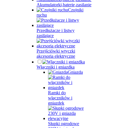
Akumulatorki,baterie,zasilanie
Czujniki
ruchu
Przedłużacze i listwy
zasilające
Przejściówki wtyczki
akcesoria elektryczne
Włączniki i gniazdka
Gniazda
Ramki do
włączników i
gniazdek
Słupki ogrodowe