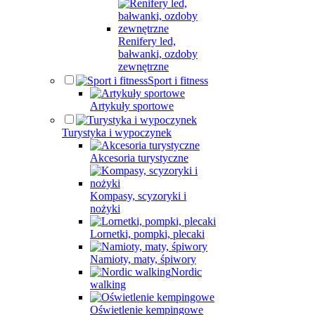
Renifery led,
bałwanki, ozdoby
zewnętrzne
Sport i fitness
Artykuły sportowe
Turystyka i wypoczynek
Akcesoria turystyczne
Kompasy, scyzoryki i
nożyki
Lornetki, pompki, plecaki
Namioty, maty, śpiwory
Nordic
walking
Oświetlenie kempingowe