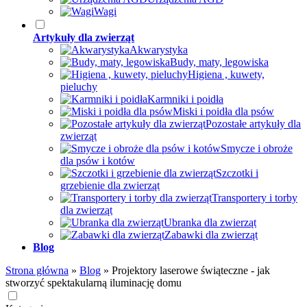
Wagi
Artykuły dla zwierząt
Akwarystyka
Budy, maty, legowiska
Higiena , kuwety,
pieluchy
Karmniki i poidła
Miski i poidła dla psów
Pozostałe artykuły dla
zwierząt
Smycze i obroże
dla psów i kotów
Szczotki i
grzebienie dla zwierząt
Transportery i torby
dla zwierząt
Ubranka dla zwierząt
Zabawki dla zwierząt
Blog
Strona główna
»
Blog
»
Projektory laserowe świąteczne - jak
stworzyć spektakularną iluminację domu