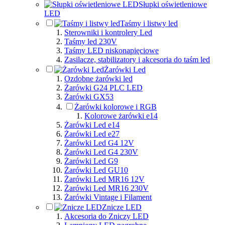
Słupki oświetleniowe
LED
Taśmy i listwy led
Sterowniki i kontrolery Led
Taśmy led 230V
Taśmy LED niskonapięciowe
Zasilacze, stabilizatory i akcesoria do taśm led
Żarówki Led
Ozdobne żarówki led
Żarówki G24 PLC LED
Żarówki GX53
Żarówki kolorowe i RGB
Kolorowe żarówki e14
Żarówki Led e14
Żarówki Led e27
Żarówki Led G4 12V
Żarówki Led G4 230V
Żarówki Led G9
Żarówki Led GU10
Żarówki Led MR16 12V
Żarówki Led MR16 230V
Żarówki Vintage i Filament
Znicze LED
Akcesoria do Zniczy LED