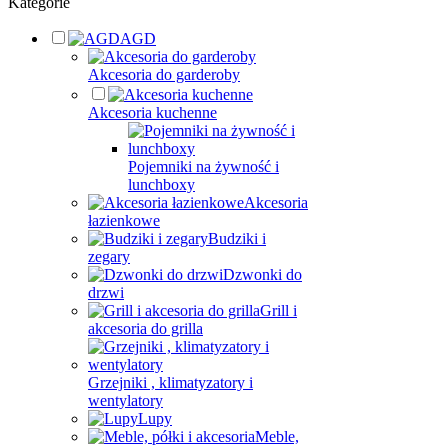
Kategorie
AGD
Akcesoria do garderoby
Akcesoria kuchenne
Pojemniki na żywność i
lunchboxy
Akcesoria
łazienkowe
Budziki i
zegary
Dzwonki do
drzwi
Grill i
akcesoria do grilla
Grzejniki , klimatyzatory i
wentylatory
Lupy
Meble,