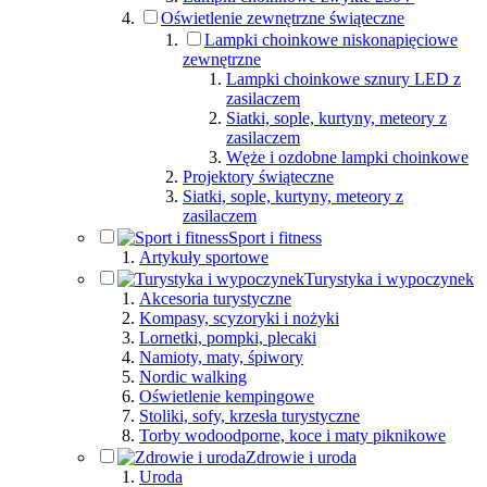
Oświetlenie zewnętrzne świąteczne
Lampki choinkowe niskonapięciowe
zewnętrzne
Lampki choinkowe sznury LED z
zasilaczem
Siatki, sople, kurtyny, meteory z
zasilaczem
Węże i ozdobne lampki choinkowe
Projektory świąteczne
Siatki, sople, kurtyny, meteory z
zasilaczem
Sport i fitness
Artykuły sportowe
Turystyka i wypoczynek
Akcesoria turystyczne
Kompasy, scyzoryki i nożyki
Lornetki, pompki, plecaki
Namioty, maty, śpiwory
Nordic walking
Oświetlenie kempingowe
Stoliki, sofy, krzesła turystyczne
Torby wodoodporne, koce i maty piknikowe
Zdrowie i uroda
Uroda