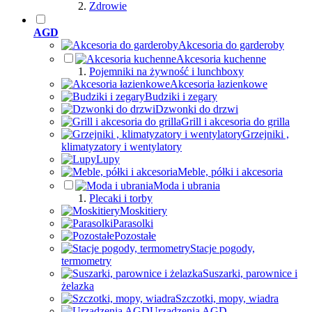
Zdrowie
AGD
Akcesoria do garderoby
Akcesoria kuchenne
Pojemniki na żywność i lunchboxy
Akcesoria łazienkowe
Budziki i zegary
Dzwonki do drzwi
Grill i akcesoria do grilla
Grzejniki ,
klimatyzatory i wentylatory
Lupy
Meble, półki i akcesoria
Moda i ubrania
Plecaki i torby
Moskitiery
Parasolki
Pozostałe
Stacje pogody,
termometry
Suszarki, parownice i
żelazka
Szczotki, mopy, wiadra
Urządzenia AGD