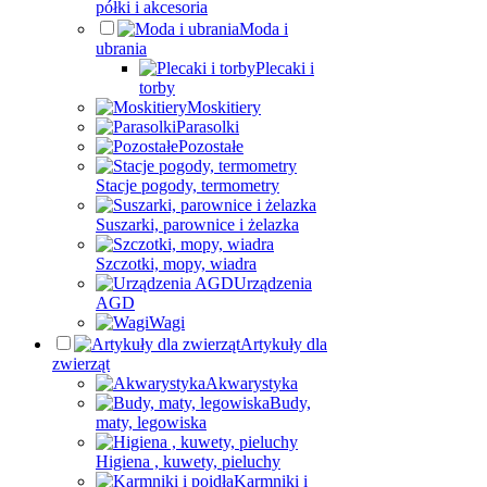
półki i akcesoria
Moda i
ubrania
Plecaki i
torby
Moskitiery
Parasolki
Pozostałe
Stacje pogody, termometry
Suszarki, parownice i żelazka
Szczotki, mopy, wiadra
Urządzenia
AGD
Wagi
Artykuły dla
zwierząt
Akwarystyka
Budy,
maty, legowiska
Higiena , kuwety, pieluchy
Karmniki i