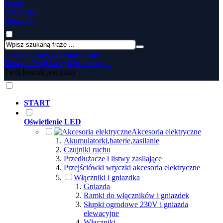
Konto
Schowek
0
Koszyk
0
wyszukiwanie zaawansowane
Koszyk
Twój koszyk jest pusty ...
Twój koszyk jest pusty ...
START
Oświetlenie LED
Akcesoria elektryczne
Akumulatorki,baterie,zasilanie
Czujniki ruchu
Przedłużacze i listwy zasilające
Przejściówki wtyczki akcesoria elektryczne
Włączniki i gniazdka
Gniazda
Ramki do włączników i gniazdek
Słupki ogrodowe 230V i gniazda
elewacyjne
Włączniki