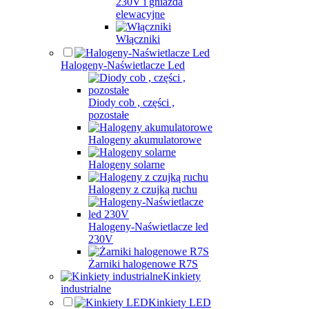
230V i gniazda
elewacyjne
Włączniki
Halogeny-Naświetlacze Led
Diody cob , części ,
pozostałe
Halogeny akumulatorowe
Halogeny solarne
Halogeny z czujką ruchu
Halogeny-Naświetlacze led
230V
Żarniki halogenowe R7S
Kinkiety
industrialne
Kinkiety LED