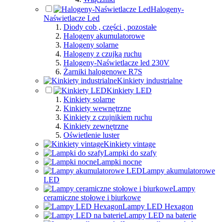
Halogeny-
Naświetlacze Led
Diody cob , części , pozostałe
Halogeny akumulatorowe
Halogeny solarne
Halogeny z czujką ruchu
Halogeny-Naświetlacze led 230V
Żarniki halogenowe R7S
Kinkiety industrialne
Kinkiety LED
Kinkiety solarne
Kinkiety wewnętrzne
Kinkiety z czujnikiem ruchu
Kinkiety zewnętrzne
Oświetlenie luster
Kinkiety vintage
Lampki do szafy
Lampki nocne
Lampy akumulatorowe
LED
Lampy
ceramiczne stołowe i biurkowe
Lampy LED Hexagon
Lampy LED na baterie