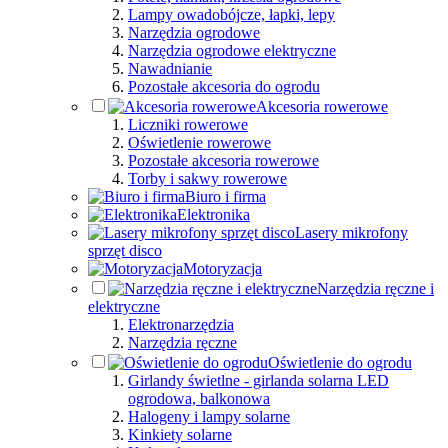
Lampy owadobójcze, łapki, lepy
Narzędzia ogrodowe
Narzędzia ogrodowe elektryczne
Nawadnianie
Pozostałe akcesoria do ogrodu
Akcesoria rowerowe
Liczniki rowerowe
Oświetlenie rowerowe
Pozostałe akcesoria rowerowe
Torby i sakwy rowerowe
Biuro i firma
Elektronika
Lasery mikrofony
sprzęt disco
Motoryzacja
Narzędzia ręczne i
elektryczne
Elektronarzędzia
Narzędzia ręczne
Oświetlenie do ogrodu
Girlandy świetlne - girlanda solarna LED
ogrodowa, balkonowa
Halogeny i lampy solarne
Kinkiety solarne