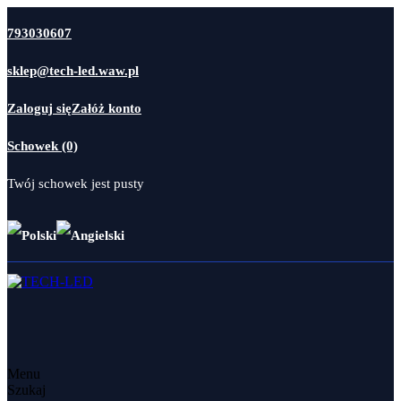
793030607
sklep@tech-led.waw.pl
Zaloguj się
Załóż konto
Schowek (0)
Twój schowek jest pusty
Menu
Szukaj