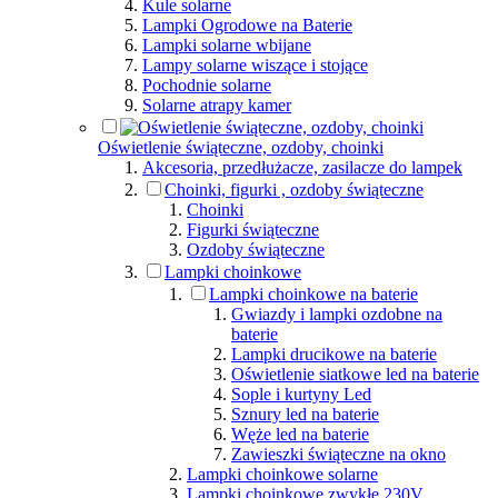
Kule solarne
Lampki Ogrodowe na Baterie
Lampki solarne wbijane
Lampy solarne wiszące i stojące
Pochodnie solarne
Solarne atrapy kamer
Oświetlenie świąteczne, ozdoby, choinki
Akcesoria, przedłużacze, zasilacze do lampek
Choinki, figurki , ozdoby świąteczne
Choinki
Figurki świąteczne
Ozdoby świąteczne
Lampki choinkowe
Lampki choinkowe na baterie
Gwiazdy i lampki ozdobne na
baterie
Lampki drucikowe na baterie
Oświetlenie siatkowe led na baterie
Sople i kurtyny Led
Sznury led na baterie
Węże led na baterie
Zawieszki świąteczne na okno
Lampki choinkowe solarne
Lampki choinkowe zwykłe 230V