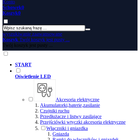
Konto
Schowek
0
Koszyk
0
wyszukiwanie zaawansowane
Koszyk
Twój koszyk jest pusty ...
Twój koszyk jest pusty ...
START
Oświetlenie LED
Akcesoria elektryczne
Akumulatorki,baterie,zasilanie
Czujniki ruchu
Przedłużacze i listwy zasilające
Przejściówki wtyczki akcesoria elektryczne
Włączniki i gniazdka
Gniazda
Ramki do włączników i gniazdek