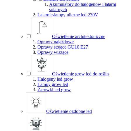
Akumulatory do halogenow i latarni
solarnych
Latarnie-lampy uliczne led 230V
Oświetlenie architektoniczne
Oprawy najazdowe
Oprawy stojące GU10 E27
Oprawy wiszące
Oświetlenie grow led do roślin
Halogeny led grow
Lampy grow led
Żarówki led grow
Oświetlenie ozdobne led