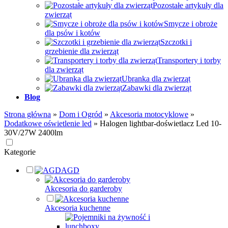
Pozostałe artykuły dla
zwierząt
Smycze i obroże
dla psów i kotów
Szczotki i
grzebienie dla zwierząt
Transportery i torby
dla zwierząt
Ubranka dla zwierząt
Zabawki dla zwierząt
Blog
Strona główna
»
Dom i Ogród
»
Akcesoria motocyklowe
»
Dodatkowe oświetlenie led
»
Halogen lightbar-doświetlacz Led 10-
30V/27W 2400lm
Kategorie
AGD
Akcesoria do garderoby
Akcesoria kuchenne