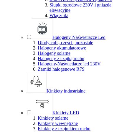
Słupki ogrodowe 230V i gniazda
elewacyjne
Włączniki
Halogeny-Naświetlacze Led
Diody cob , części , pozostałe
Halogeny akumulatorowe
Halogeny solarne
Halogeny z czujką ruchu
Halogeny-Naświetlacze led 230V
Żarniki halogenowe R7S
Kinkiety industrialne
Kinkiety LED
Kinkiety solarne
Kinkiety wewnętrzne
Kinkiety z czujnikiem ruchu