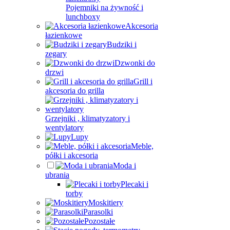
Pojemniki na żywność i
lunchboxy
Akcesoria
łazienkowe
Budziki i
zegary
Dzwonki do
drzwi
Grill i
akcesoria do grilla
Grzejniki , klimatyzatory i
wentylatory
Lupy
Meble,
półki i akcesoria
Moda i
ubrania
Plecaki i
torby
Moskitiery
Parasolki
Pozostałe