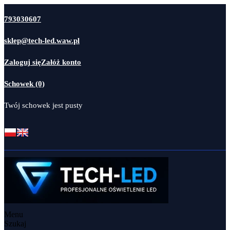
793030607
sklep@tech-led.waw.pl
Zaloguj się
Załóż konto
Schowek (0)
Twój schowek jest pusty
Menu
Szukaj