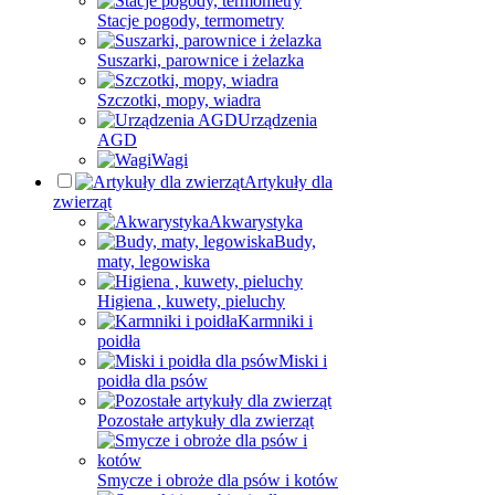
Stacje pogody, termometry
Suszarki, parownice i żelazka
Szczotki, mopy, wiadra
Urządzenia
AGD
Wagi
Artykuły dla
zwierząt
Akwarystyka
Budy,
maty, legowiska
Higiena , kuwety, pieluchy
Karmniki i
poidła
Miski i
poidła dla psów
Pozostałe artykuły dla zwierząt
Smycze i obroże dla psów i kotów