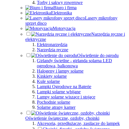
Torby i sakwy rowerowe
Biuro i firma
Elektronika
Lasery mikrofony
sprzęt disco
Motoryzacja
Narzędzia ręczne i
elektryczne
Elektronarzędzia
Narzędzia ręczne
Oświetlenie do ogrodu
Girlandy świetlne - girlanda solarna LED
ogrodowa, balkonowa
Halogeny i lampy solarne
Kinkiety solarne
Kule solarne
Lampki Ogrodowe na Baterie
Lampki solarne wbijane
Lampy solarne wiszące i stojące
Pochodnie solarne
Solarne atrapy kamer
Oświetlenie świąteczne, ozdoby, choinki
Akcesoria, przedłużacze, zasilacze do lampek