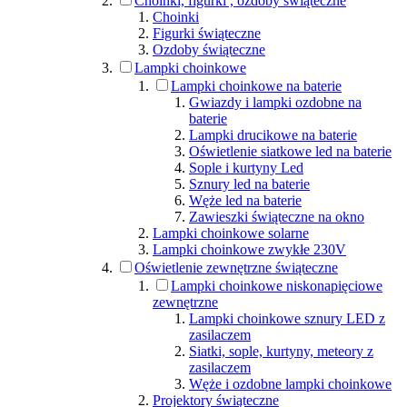
Choinki, figurki , ozdoby świąteczne
Choinki
Figurki świąteczne
Ozdoby świąteczne
Lampki choinkowe
Lampki choinkowe na baterie
Gwiazdy i lampki ozdobne na
baterie
Lampki drucikowe na baterie
Oświetlenie siatkowe led na baterie
Sople i kurtyny Led
Sznury led na baterie
Węże led na baterie
Zawieszki świąteczne na okno
Lampki choinkowe solarne
Lampki choinkowe zwykłe 230V
Oświetlenie zewnętrzne świąteczne
Lampki choinkowe niskonapięciowe
zewnętrzne
Lampki choinkowe sznury LED z
zasilaczem
Siatki, sople, kurtyny, meteory z
zasilaczem
Węże i ozdobne lampki choinkowe
Projektory świąteczne