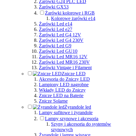
Żarówki G24 PLC LED
Żarówki GX53
Żarówki kolorowe i RGB
Kolorowe żarówki e14
Żarówki Led e14
Żarówki Led e27
Żarówki Led G4 12V
Żarówki Led G4 230V
Żarówki Led G9
Żarówki Led GU10
Żarówki Led MR16 12V
Żarówki Led MR16 230V
Żarówki Vintage i Filament
Znicze LED
Akcesoria do Zniczy LED
Lampiony LED nagrobne
Wkłady LED do Zniczy
Znicze LED na Baterie
Znicze Solarne
Żyrandole led
Lampy sufitowe i żyrandole
Lampy szynowe i akcesoria
Szyny i akcesoria do systemów
szynowych
Żyrandole i lampy wiszące