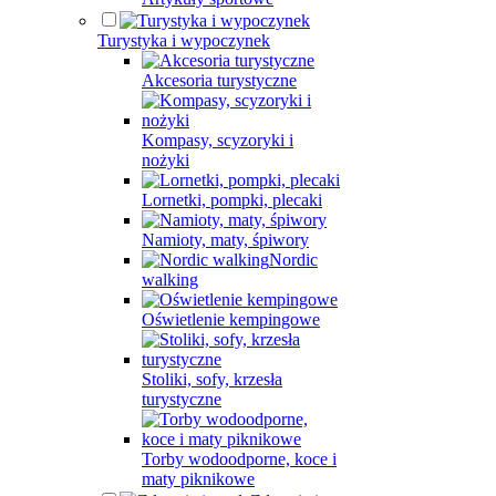
Turystyka i wypoczynek
Akcesoria turystyczne
Kompasy, scyzoryki i
nożyki
Lornetki, pompki, plecaki
Namioty, maty, śpiwory
Nordic
walking
Oświetlenie kempingowe
Stoliki, sofy, krzesła
turystyczne
Torby wodoodporne, koce i
maty piknikowe