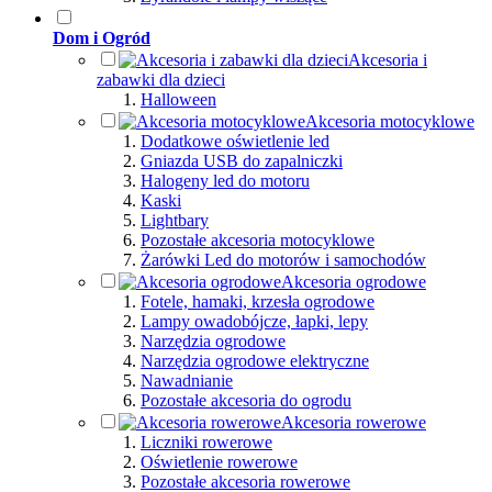
Dom i Ogród
Akcesoria i
zabawki dla dzieci
Halloween
Akcesoria motocyklowe
Dodatkowe oświetlenie led
Gniazda USB do zapalniczki
Halogeny led do motoru
Kaski
Lightbary
Pozostałe akcesoria motocyklowe
Żarówki Led do motorów i samochodów
Akcesoria ogrodowe
Fotele, hamaki, krzesła ogrodowe
Lampy owadobójcze, łapki, lepy
Narzędzia ogrodowe
Narzędzia ogrodowe elektryczne
Nawadnianie
Pozostałe akcesoria do ogrodu
Akcesoria rowerowe
Liczniki rowerowe
Oświetlenie rowerowe
Pozostałe akcesoria rowerowe