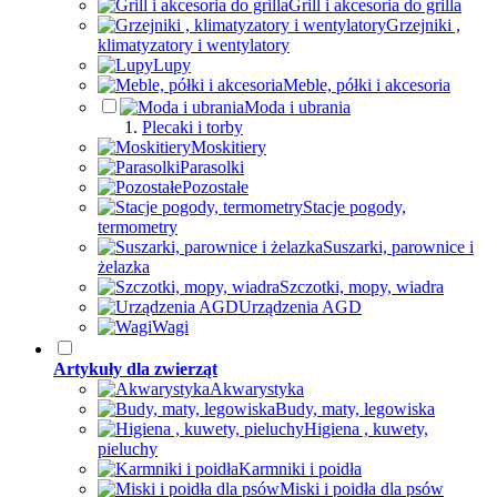
Grill i akcesoria do grilla
Grzejniki ,
klimatyzatory i wentylatory
Lupy
Meble, półki i akcesoria
Moda i ubrania
Plecaki i torby
Moskitiery
Parasolki
Pozostałe
Stacje pogody,
termometry
Suszarki, parownice i
żelazka
Szczotki, mopy, wiadra
Urządzenia AGD
Wagi
Artykuły dla zwierząt
Akwarystyka
Budy, maty, legowiska
Higiena , kuwety,
pieluchy
Karmniki i poidła
Miski i poidła dla psów