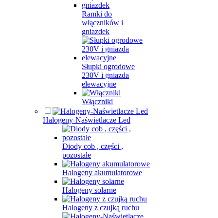
Ramki do
włączników i
gniazdek
Słupki ogrodowe
230V i gniazda
elewacyjne
Włączniki
Halogeny-Naświetlacze Led
Diody cob , części ,
pozostałe
Halogeny akumulatorowe
Halogeny solarne
Halogeny z czujką ruchu