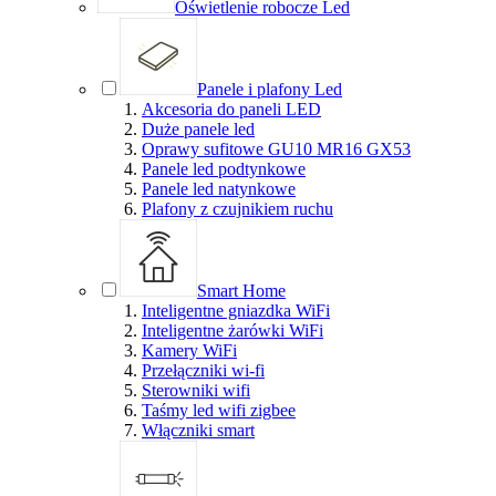
Oświetlenie robocze Led
Panele i plafony Led
Akcesoria do paneli LED
Duże panele led
Oprawy sufitowe GU10 MR16 GX53
Panele led podtynkowe
Panele led natynkowe
Plafony z czujnikiem ruchu
Smart Home
Inteligentne gniazdka WiFi
Inteligentne żarówki WiFi
Kamery WiFi
Przełączniki wi-fi
Sterowniki wifi
Taśmy led wifi zigbee
Włączniki smart