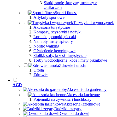
Siatki, sople, kurtyny, meteory z
zasilaczem
Sport i fitness
Artykuły sportowe
Turystyka i wypoczynek
Akcesoria turystyczne
Kompasy, scyzoryki i nożyki
Lornetki, pompki, plecaki
Namioty, maty, śpiwory
Nordic walking
Oświetlenie kempingowe
Stoliki, sofy, krzesła turystyczne
Torby wodoodporne, koce i maty piknikowe
Zdrowie i uroda
Uroda
Zdrowie
AGD
Akcesoria do garderoby
Akcesoria kuchenne
Pojemniki na żywność i lunchboxy
Akcesoria łazienkowe
Budziki i zegary
Dzwonki do drzwi