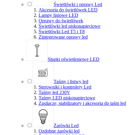
Świetlówki i oprawy Led
Akcesoria do świetlówek LED
Lampy liniowe LED
Oprawy do świetlówek
Świetlówki led niskonapięciowe
Świetlówki Led T5 i T8
Zintegrowane oprawy led
Słupki oświetleniowe LED
Taśmy i listwy led
Sterowniki i kontrolery Led
Taśmy led 230V
Taśmy LED niskonapięciowe
Zasilacze, stabilizatory i akcesoria do taśm led
Żarówki Led
Ozdobne żarówki led