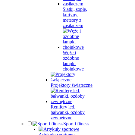
Siatki, sople,
kurtyny,
meteory z
zasilaczem
Węże i
ozdobne
lampki
choinkowe
Projektory świąteczne
Renifery led,
bałwanki, ozdoby
zewnętrzne
Sport i fitness
Artykuły sportowe