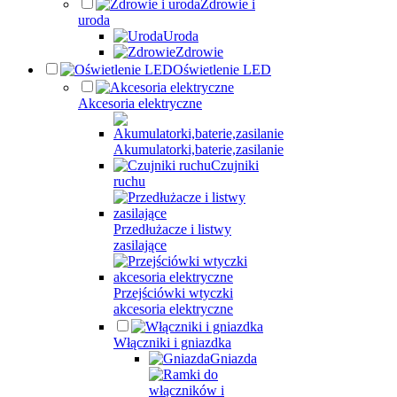
Zdrowie i
uroda
Uroda
Zdrowie
Oświetlenie LED
Akcesoria elektryczne
Akumulatorki,baterie,zasilanie
Czujniki
ruchu
Przedłużacze i listwy
zasilające
Przejściówki wtyczki
akcesoria elektryczne
Włączniki i gniazdka
Gniazda