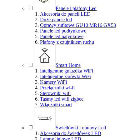
Panele i plafony Led
Akcesoria do paneli LED
Duże panele led
Oprawy sufitowe GU10 MR16 GX53
Panele led podtynkowe
Panele led natynkowe
Plafony z czujnikiem ruchu
Smart Home
Inteligentne gniazdka WiFi
Inteligentne żarówki WiFi
Kamery WiFi
Przełączniki wi-fi
Sterowniki wifi
Taśmy led wifi zigbee
Włączniki smart
Świetlówki i oprawy Led
Akcesoria do świetlówek LED
Lampy liniowe LED