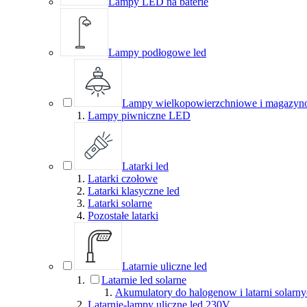
Lampy LED na baterie
Lampy podłogowe led
Lampy wielkopowierzchniowe i magazyn
Lampy piwniczne LED
Latarki led
Latarki czołowe
Latarki klasyczne led
Latarki solarne
Pozostałe latarki
Latarnie uliczne led
Latarnie led solarne
Akumulatory do halogenow i latarni solarn
Latarnie-lampy uliczne led 230V