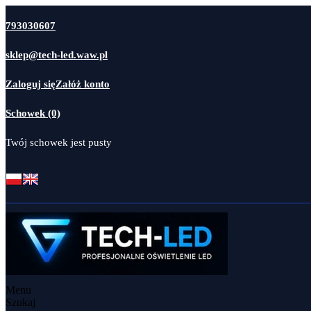
793030607
sklep@tech-led.waw.pl
Zaloguj się
Załóż konto
Schowek (0)
Twój schowek jest pusty
Menu
Szukaj