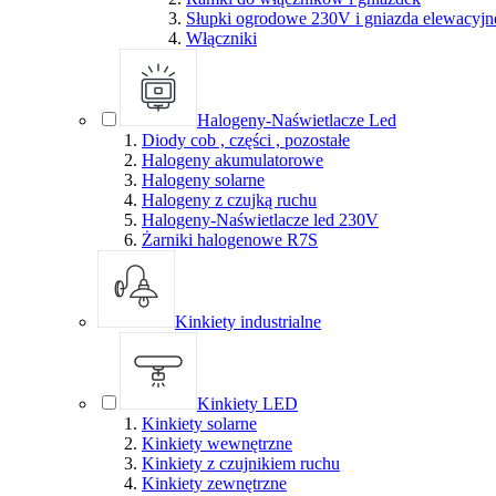
Słupki ogrodowe 230V i gniazda elewacyjn
Włączniki
Halogeny-Naświetlacze Led
Diody cob , części , pozostałe
Halogeny akumulatorowe
Halogeny solarne
Halogeny z czujką ruchu
Halogeny-Naświetlacze led 230V
Żarniki halogenowe R7S
Kinkiety industrialne
Kinkiety LED
Kinkiety solarne
Kinkiety wewnętrzne
Kinkiety z czujnikiem ruchu
Kinkiety zewnętrzne