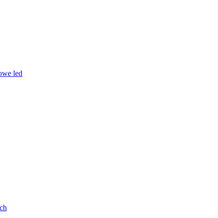
owe led
ych