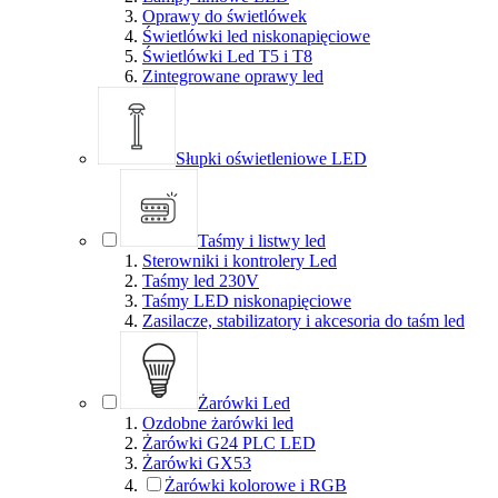
Oprawy do świetlówek
Świetlówki led niskonapięciowe
Świetlówki Led T5 i T8
Zintegrowane oprawy led
Słupki oświetleniowe LED
Taśmy i listwy led
Sterowniki i kontrolery Led
Taśmy led 230V
Taśmy LED niskonapięciowe
Zasilacze, stabilizatory i akcesoria do taśm led
Żarówki Led
Ozdobne żarówki led
Żarówki G24 PLC LED
Żarówki GX53
Żarówki kolorowe i RGB