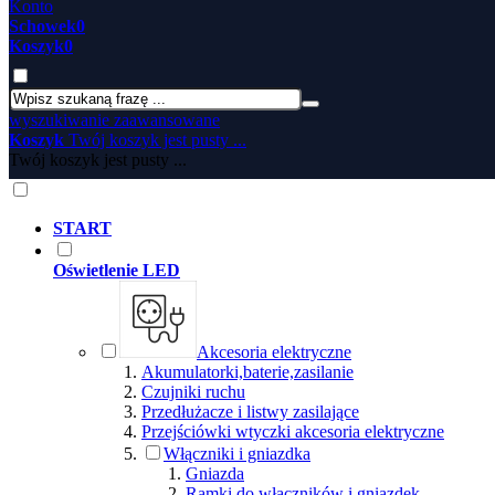
Konto
Schowek
0
Koszyk
0
wyszukiwanie zaawansowane
Koszyk
Twój koszyk jest pusty ...
Twój koszyk jest pusty ...
START
Oświetlenie LED
Akcesoria elektryczne
Akumulatorki,baterie,zasilanie
Czujniki ruchu
Przedłużacze i listwy zasilające
Przejściówki wtyczki akcesoria elektryczne
Włączniki i gniazdka
Gniazda
Ramki do włączników i gniazdek