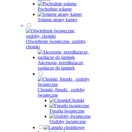
Pochodnie solarne
Solarne atrapy kamer
Oświetlenie świąteczne, ozdoby,
choinki
Akcesoria, przedłużacze,
zasilacze do lampek
Choinki, figurki , ozdoby
świąteczne
Choinki
Figurki świąteczne
Ozdoby świąteczne