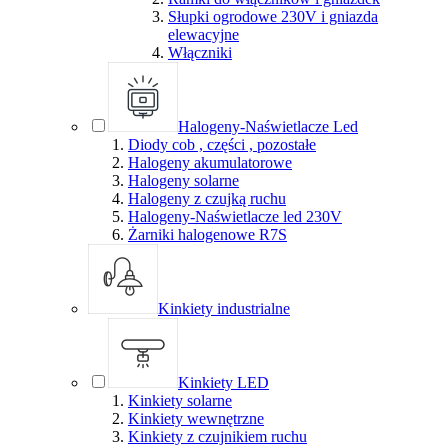
Słupki ogrodowe 230V i gniazda
elewacyjne
Włączniki
Halogeny-Naświetlacze Led
Diody cob , części , pozostałe
Halogeny akumulatorowe
Halogeny solarne
Halogeny z czujką ruchu
Halogeny-Naświetlacze led 230V
Żarniki halogenowe R7S
Kinkiety industrialne
Kinkiety LED
Kinkiety solarne
Kinkiety wewnętrzne
Kinkiety z czujnikiem ruchu