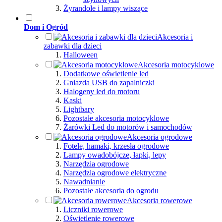
Żyrandole i lampy wiszące
Dom i Ogród
Akcesoria i
zabawki dla dzieci
Halloween
Akcesoria motocyklowe
Dodatkowe oświetlenie led
Gniazda USB do zapalniczki
Halogeny led do motoru
Kaski
Lightbary
Pozostałe akcesoria motocyklowe
Żarówki Led do motorów i samochodów
Akcesoria ogrodowe
Fotele, hamaki, krzesła ogrodowe
Lampy owadobójcze, łapki, lepy
Narzędzia ogrodowe
Narzędzia ogrodowe elektryczne
Nawadnianie
Pozostałe akcesoria do ogrodu
Akcesoria rowerowe
Liczniki rowerowe
Oświetlenie rowerowe