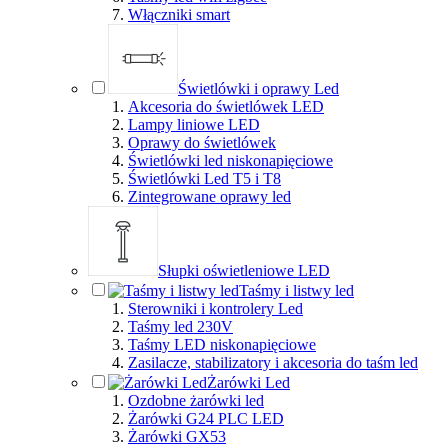
Włączniki smart
Świetlówki i oprawy Led
Akcesoria do świetlówek LED
Lampy liniowe LED
Oprawy do świetlówek
Świetlówki led niskonapięciowe
Świetlówki Led T5 i T8
Zintegrowane oprawy led
Słupki oświetleniowe LED
Taśmy i listwy led
Sterowniki i kontrolery Led
Taśmy led 230V
Taśmy LED niskonapięciowe
Zasilacze, stabilizatory i akcesoria do taśm led
Żarówki Led
Ozdobne żarówki led
Żarówki G24 PLC LED
Żarówki GX53