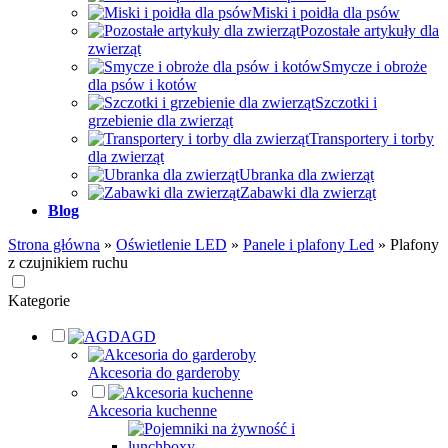
Miski i poidła dla psów
Pozostałe artykuły dla
zwierząt
Smycze i obroże
dla psów i kotów
Szczotki i
grzebienie dla zwierząt
Transportery i torby
dla zwierząt
Ubranka dla zwierząt
Zabawki dla zwierząt
Blog
Strona główna
»
Oświetlenie LED
»
Panele i plafony Led
»
Plafony
z czujnikiem ruchu
Kategorie
AGD
Akcesoria do garderoby
Akcesoria kuchenne