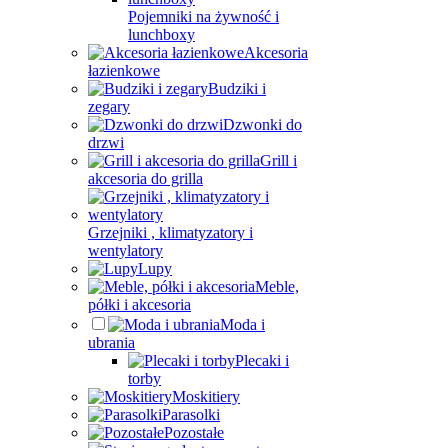
Pojemniki na żywność i
lunchboxy
Akcesoria
łazienkowe
Budziki i
zegary
Dzwonki do
drzwi
Grill i
akcesoria do grilla
Grzejniki , klimatyzatory i
wentylatory
Lupy
Meble,
półki i akcesoria
Moda i
ubrania
Plecaki i
torby
Moskitiery
Parasolki
Pozostałe