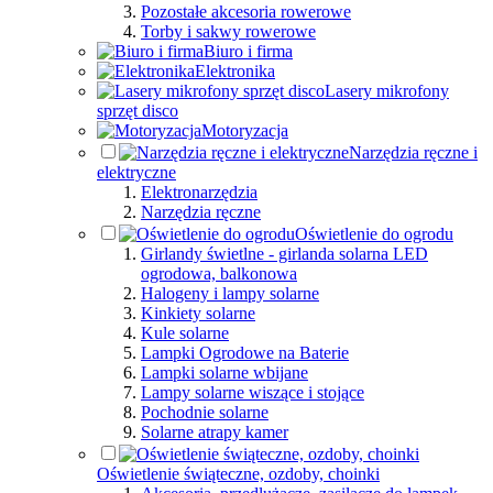
Pozostałe akcesoria rowerowe
Torby i sakwy rowerowe
Biuro i firma
Elektronika
Lasery mikrofony
sprzęt disco
Motoryzacja
Narzędzia ręczne i
elektryczne
Elektronarzędzia
Narzędzia ręczne
Oświetlenie do ogrodu
Girlandy świetlne - girlanda solarna LED
ogrodowa, balkonowa
Halogeny i lampy solarne
Kinkiety solarne
Kule solarne
Lampki Ogrodowe na Baterie
Lampki solarne wbijane
Lampy solarne wiszące i stojące
Pochodnie solarne
Solarne atrapy kamer
Oświetlenie świąteczne, ozdoby, choinki