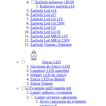
Żarówki kolorowe i RGB
Kolorowe żarówki e14
Żarówki Led e14
Żarówki Led e27
Żarówki Led G4 12V
Żarówki Led G4 230V
Żarówki Led G9
Żarówki Led GU10
Żarówki Led MR16 12V
Żarówki Led MR16 230V
Żarówki Vintage i Filament
Znicze LED
Akcesoria do Zniczy LED
Lampiony LED nagrobne
Wkłady LED do Zniczy
Znicze LED na Baterie
Znicze Solarne
Żyrandole led
Lampy sufitowe i żyrandole
Lampy szynowe i akcesoria
Szyny i akcesoria do systemów
szynowych