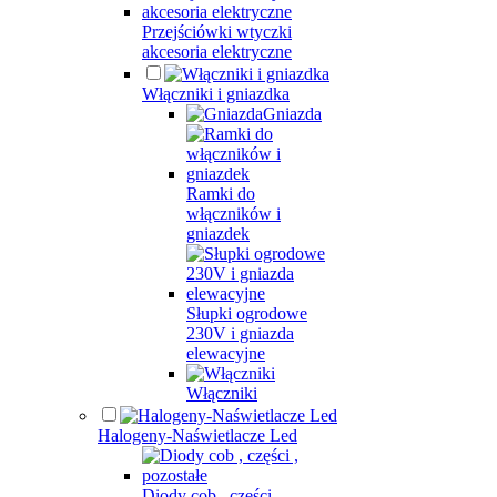
Przejściówki wtyczki
akcesoria elektryczne
Włączniki i gniazdka
Gniazda
Ramki do
włączników i
gniazdek
Słupki ogrodowe
230V i gniazda
elewacyjne
Włączniki
Halogeny-Naświetlacze Led
Diody cob , części ,