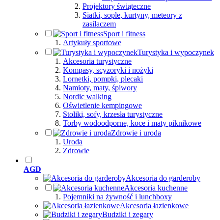
Projektory świąteczne
Siatki, sople, kurtyny, meteory z
zasilaczem
Sport i fitness
Artykuły sportowe
Turystyka i wypoczynek
Akcesoria turystyczne
Kompasy, scyzoryki i nożyki
Lornetki, pompki, plecaki
Namioty, maty, śpiwory
Nordic walking
Oświetlenie kempingowe
Stoliki, sofy, krzesła turystyczne
Torby wodoodporne, koce i maty piknikowe
Zdrowie i uroda
Uroda
Zdrowie
AGD
Akcesoria do garderoby
Akcesoria kuchenne
Pojemniki na żywność i lunchboxy
Akcesoria łazienkowe
Budziki i zegary