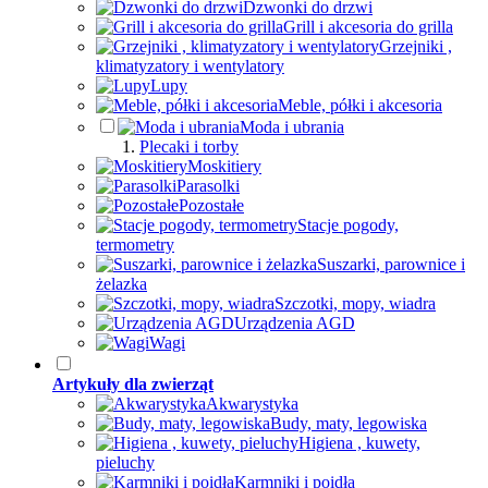
Dzwonki do drzwi
Grill i akcesoria do grilla
Grzejniki ,
klimatyzatory i wentylatory
Lupy
Meble, półki i akcesoria
Moda i ubrania
Plecaki i torby
Moskitiery
Parasolki
Pozostałe
Stacje pogody,
termometry
Suszarki, parownice i
żelazka
Szczotki, mopy, wiadra
Urządzenia AGD
Wagi
Artykuły dla zwierząt
Akwarystyka
Budy, maty, legowiska
Higiena , kuwety,
pieluchy
Karmniki i poidła