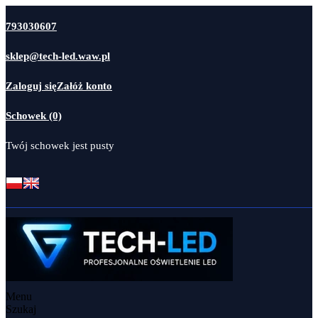
793030607
sklep@tech-led.waw.pl
Zaloguj się
Załóż konto
Schowek (0)
Twój schowek jest pusty
Menu
Szukaj