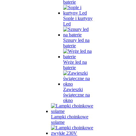
baterie
Sople i kurtyny
Led
Sznury led na
baterie
Węże led na
baterie
Zawieszki
świąteczne na
okno
Lampki choinkowe
solarne