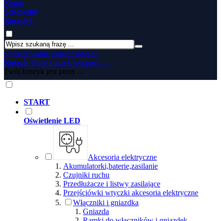
Konto
Schowek
0
Koszyk
0
wyszukiwanie zaawansowane
Koszyk
Twój koszyk jest pusty ...
Twój koszyk jest pusty ...
START
Oświetlenie LED
Akcesoria elektryczne
Akumulatorki,baterie,zasilanie
Czujniki ruchu
Przedłużacze i listwy zasilające
Przejściówki wtyczki akcesoria elektryczne
Włączniki i gniazdka
Gniazda
Ramki do włączników i gniazdek