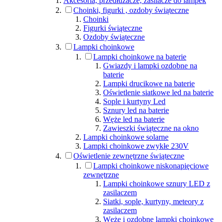
Akcesoria, przedłużacze, zasilacze do lampek
Choinki, figurki , ozdoby świąteczne
Choinki
Figurki świąteczne
Ozdoby świąteczne
Lampki choinkowe
Lampki choinkowe na baterie
Gwiazdy i lampki ozdobne na
baterie
Lampki drucikowe na baterie
Oświetlenie siatkowe led na baterie
Sople i kurtyny Led
Sznury led na baterie
Węże led na baterie
Zawieszki świąteczne na okno
Lampki choinkowe solarne
Lampki choinkowe zwykłe 230V
Oświetlenie zewnętrzne świąteczne
Lampki choinkowe niskonapięciowe
zewnętrzne
Lampki choinkowe sznury LED z
zasilaczem
Siatki, sople, kurtyny, meteory z
zasilaczem
Węże i ozdobne lampki choinkowe