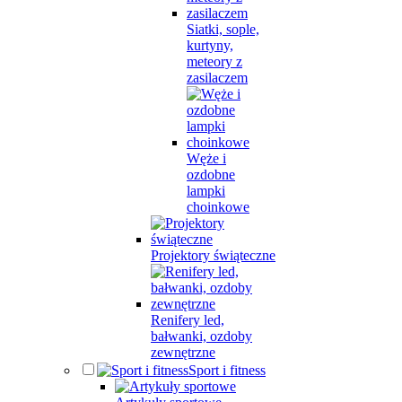
Siatki, sople,
kurtyny,
meteory z
zasilaczem
Węże i
ozdobne
lampki
choinkowe
Projektory świąteczne
Renifery led,
bałwanki, ozdoby
zewnętrzne
Sport i fitness