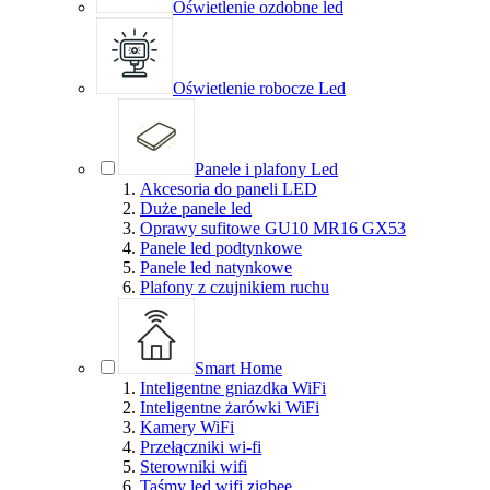
Oświetlenie ozdobne led
Oświetlenie robocze Led
Panele i plafony Led
Akcesoria do paneli LED
Duże panele led
Oprawy sufitowe GU10 MR16 GX53
Panele led podtynkowe
Panele led natynkowe
Plafony z czujnikiem ruchu
Smart Home
Inteligentne gniazdka WiFi
Inteligentne żarówki WiFi
Kamery WiFi
Przełączniki wi-fi
Sterowniki wifi
Taśmy led wifi zigbee