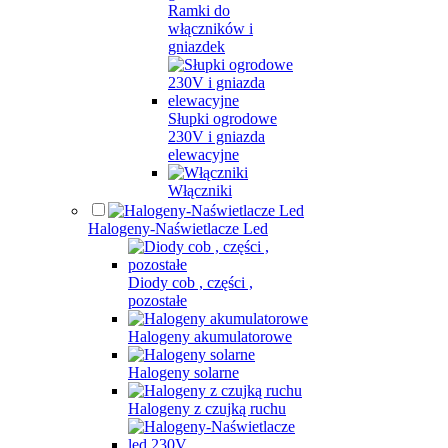
Ramki do
włączników i
gniazdek
Słupki ogrodowe
230V i gniazda
elewacyjne
Włączniki
Halogeny-Naświetlacze Led
Diody cob , części ,
pozostałe
Halogeny akumulatorowe
Halogeny solarne
Halogeny z czujką ruchu