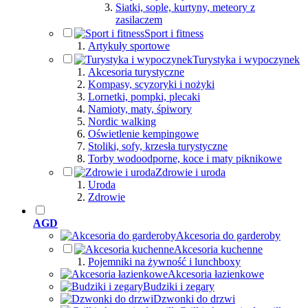
Siatki, sople, kurtyny, meteory z
zasilaczem
Sport i fitness
Artykuły sportowe
Turystyka i wypoczynek
Akcesoria turystyczne
Kompasy, scyzoryki i nożyki
Lornetki, pompki, plecaki
Namioty, maty, śpiwory
Nordic walking
Oświetlenie kempingowe
Stoliki, sofy, krzesła turystyczne
Torby wodoodporne, koce i maty piknikowe
Zdrowie i uroda
Uroda
Zdrowie
AGD
Akcesoria do garderoby
Akcesoria kuchenne
Pojemniki na żywność i lunchboxy
Akcesoria łazienkowe
Budziki i zegary
Dzwonki do drzwi