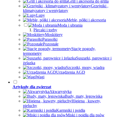
Grill i akcesoria do grilla
Grzejniki ,
klimatyzatory i wentylatory
Lupy
Meble, półki i akcesoria
Moda i ubrania
Plecaki i torby
Moskitiery
Parasolki
Pozostałe
Stacje pogody,
termometry
Suszarki, parownice i
żelazka
Szczotki, mopy, wiadra
Urządzenia AGD
Wagi
Artykuły dla zwierząt
Akwarystyka
Budy, maty, legowiska
Higiena , kuwety,
pieluchy
Karmniki i poidła
Miski i poidła dla psów