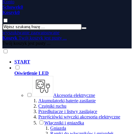
Konto
Schowek
0
Koszyk
0
wyszukiwanie zaawansowane
Koszyk
Twój koszyk jest pusty ...
Twój koszyk jest pusty ...
START
Oświetlenie LED
Akcesoria elektryczne
Akumulatorki,baterie,zasilanie
Czujniki ruchu
Przedłużacze i listwy zasilające
Przejściówki wtyczki akcesoria elektryczne
Włączniki i gniazdka
Gniazda
Ramki do włączników i gniazdek