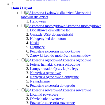
Dom i Ogród
Akcesoria i
zabawki dla dzieci
Halloween
Akcesoria motocyklowe
Dodatkowe oświetlenie led
Gniazda USB do zapalniczki
Halogeny led do motoru
Kaski
Lightbary
Pozostałe akcesoria motocyklowe
Żarówki Led do motorów i samochodów
Akcesoria ogrodowe
Fotele, hamaki, krzesła ogrodowe
Lampy owadobójcze, łapki, lepy
Narzędzia ogrodowe
Narzędzia ogrodowe elektryczne
Nawadnianie
Pozostałe akcesoria do ogrodu
Akcesoria rowerowe
Liczniki rowerowe
Oświetlenie rowerowe
Pozostałe akcesoria rowerowe