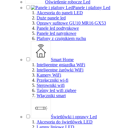
Oświetlenie robocze Led
Panele i plafony Led
Akcesoria do paneli LED
Duże panele led
Oprawy sufitowe GU10 MR16 GX53
Panele led podtynkowe
Panele led natynkowe
Plafony z czujnikiem ruchu
Smart Home
Inteligentne gniazdka WiFi
Inteligentne żarówki WiFi
Kamery WiFi
Przełączniki wi-fi
Sterowniki wifi
Taśmy led wifi zigbee
Włączniki smart
Świetlówki i oprawy Led
Akcesoria do świetlówek LED
Lampy liniowe LED