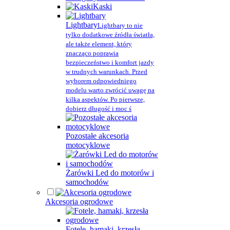
Kaski
Lightbary
Lightbary to nie
tylko dodatkowe źródła światła,
ale także element, który
znacząco poprawia
bezpieczeństwo i komfort jazdy
w trudnych warunkach. Przed
wyborem odpowiedniego
modelu warto zwrócić uwagę na
kilka aspektów. Po pierwsze,
dobierz długość i moc ś
Pozostałe akcesoria
motocyklowe
Żarówki Led do motorów i
samochodów
Akcesoria ogrodowe
Fotele, hamaki, krzesła