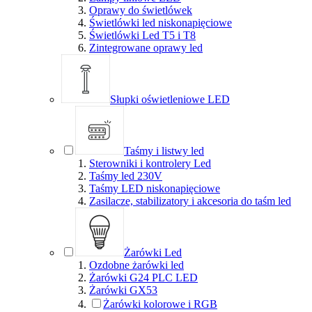
Oprawy do świetlówek
Świetlówki led niskonapięciowe
Świetlówki Led T5 i T8
Zintegrowane oprawy led
Słupki oświetleniowe LED
Taśmy i listwy led
Sterowniki i kontrolery Led
Taśmy led 230V
Taśmy LED niskonapięciowe
Zasilacze, stabilizatory i akcesoria do taśm led
Żarówki Led
Ozdobne żarówki led
Żarówki G24 PLC LED
Żarówki GX53
Żarówki kolorowe i RGB