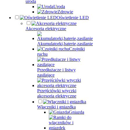
uroda
Uroda
Zdrowie
Oświetlenie LED
Akcesoria elektryczne
Akumulatorki,baterie,zasilanie
Czujniki
ruchu
Przedłużacze i listwy
zasilające
Przejściówki wtyczki
akcesoria elektryczne
Włączniki i gniazdka
Gniazda