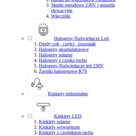
Słupki ogrodowe 230V i gniazda
elewacyjne
Włączniki
Halogeny-Naświetlacze Led
Diody cob , części , pozostałe
Halogeny akumulatorowe
Halogeny solarne
Halogeny z czujką ruchu
Halogeny-Naświetlacze led 230V
Żarniki halogenowe R7S
Kinkiety industrialne
Kinkiety LED
Kinkiety solarne
Kinkiety wewnętrzne
Kinkiety z czujnikiem ruchu