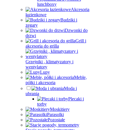
lunchboxy
Akcesoria
łazienkowe
Budziki i
zegary
Dzwonki do
drzwi
Grill i
akcesoria do grilla
Grzejniki , klimatyzatory i
wentylatory
Lupy
Meble,
półki i akcesoria
Moda i
ubrania
Plecaki i
torby
Moskitiery
Parasolki
Pozostałe