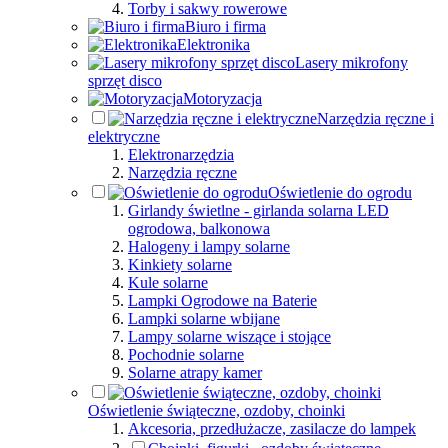
Torby i sakwy rowerowe
Biuro i firma
Elektronika
Lasery mikrofony
sprzęt disco
Motoryzacja
Narzędzia ręczne i
elektryczne
Elektronarzędzia
Narzędzia ręczne
Oświetlenie do ogrodu
Girlandy świetlne - girlanda solarna LED
ogrodowa, balkonowa
Halogeny i lampy solarne
Kinkiety solarne
Kule solarne
Lampki Ogrodowe na Baterie
Lampki solarne wbijane
Lampy solarne wiszące i stojące
Pochodnie solarne
Solarne atrapy kamer
Oświetlenie świąteczne, ozdoby, choinki
Akcesoria, przedłużacze, zasilacze do lampek