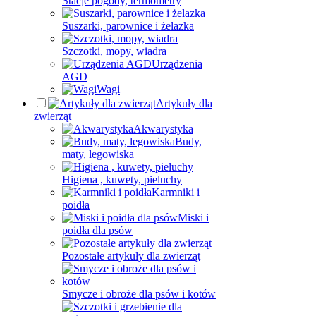
Stacje pogody, termometry
Suszarki, parownice i żelazka
Szczotki, mopy, wiadra
Urządzenia
AGD
Wagi
Artykuły dla
zwierząt
Akwarystyka
Budy,
maty, legowiska
Higiena , kuwety, pieluchy
Karmniki i
poidła
Miski i
poidła dla psów
Pozostałe artykuły dla zwierząt
Smycze i obroże dla psów i kotów