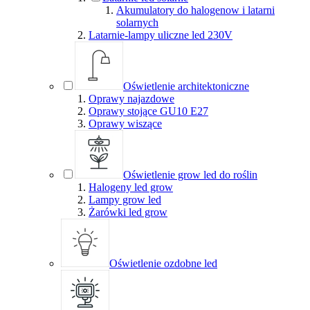
Akumulatory do halogenow i latarni
solarnych
Latarnie-lampy uliczne led 230V
Oświetlenie architektoniczne
Oprawy najazdowe
Oprawy stojące GU10 E27
Oprawy wiszące
Oświetlenie grow led do roślin
Halogeny led grow
Lampy grow led
Żarówki led grow
Oświetlenie ozdobne led