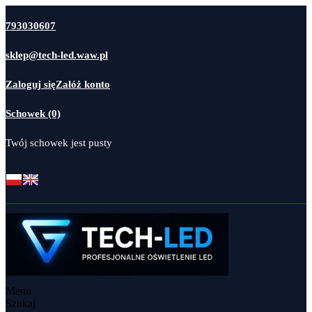
793030607
sklep@tech-led.waw.pl
Zaloguj się
Załóż konto
Schowek (0)
Twój schowek jest pusty
Menu
Szukaj