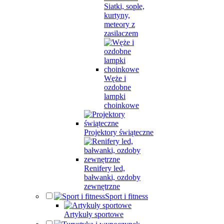
Siatki, sople,
kurtyny,
meteory z
zasilaczem
Węże i
ozdobne
lampki
choinkowe
Projektory świąteczne
Renifery led,
bałwanki, ozdoby
zewnętrzne
Sport i fitness
Artykuły sportowe