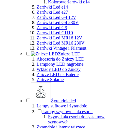
Kolorowe żarówki e14
Żarówki Led e14
Żarówki Led e27
Żarówki Led G4 12V
Żarówki Led G4 230V
Żarówki Led G9
Żarówki Led GU10
Żarówki Led MR16 12V
Żarówki Led MR16 230V
Żarówki Vintage i Filament
Znicze LED
Akcesoria do Zniczy LED
Lampiony LED nagrobne
Wkłady LED do Zniczy
Znicze LED na Baterie
Znicze Solarne
Żyrandole led
Lampy sufitowe i żyrandole
Lampy szynowe i akcesoria
Szyny i akcesoria do systemów
szynowych
Żyrandole i lampy wiszące