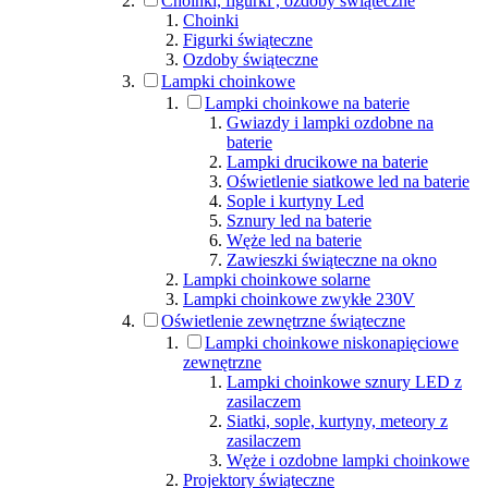
Choinki, figurki , ozdoby świąteczne
Choinki
Figurki świąteczne
Ozdoby świąteczne
Lampki choinkowe
Lampki choinkowe na baterie
Gwiazdy i lampki ozdobne na
baterie
Lampki drucikowe na baterie
Oświetlenie siatkowe led na baterie
Sople i kurtyny Led
Sznury led na baterie
Węże led na baterie
Zawieszki świąteczne na okno
Lampki choinkowe solarne
Lampki choinkowe zwykłe 230V
Oświetlenie zewnętrzne świąteczne
Lampki choinkowe niskonapięciowe
zewnętrzne
Lampki choinkowe sznury LED z
zasilaczem
Siatki, sople, kurtyny, meteory z
zasilaczem
Węże i ozdobne lampki choinkowe
Projektory świąteczne