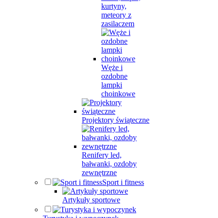
kurtyny,
meteory z
zasilaczem
Węże i
ozdobne
lampki
choinkowe
Projektory świąteczne
Renifery led,
bałwanki, ozdoby
zewnętrzne
Sport i fitness
Artykuły sportowe