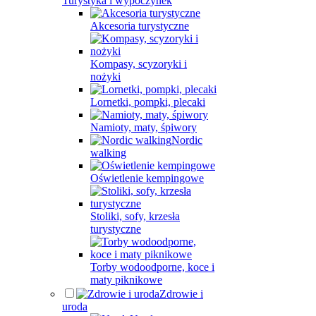
Turystyka i wypoczynek
Akcesoria turystyczne
Kompasy, scyzoryki i
nożyki
Lornetki, pompki, plecaki
Namioty, maty, śpiwory
Nordic
walking
Oświetlenie kempingowe
Stoliki, sofy, krzesła
turystyczne
Torby wodoodporne, koce i
maty piknikowe
Zdrowie i
uroda