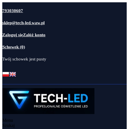
793030607
sklep@tech-led.waw.pl
Zaloguj się
Załóż konto
Schowek (0)
Twój schowek jest pusty
Menu
Szukaj