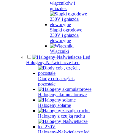
włączników i
gniazdek
Słupki ogrodowe
230V i gniazda
elewacyjne
Włączniki
Halogeny-Naświetlacze Led
Diody cob , części ,
pozostałe
Halogeny akumulatorowe
Halogeny solarne
Halogeny z czujką ruchu
Halogeny-Naświetlacze led