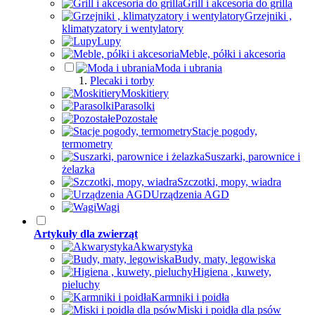
Grill i akcesoria do grilla
Grzejniki ,
klimatyzatory i wentylatory
Lupy
Meble, półki i akcesoria
Moda i ubrania
Plecaki i torby
Moskitiery
Parasolki
Pozostałe
Stacje pogody,
termometry
Suszarki, parownice i
żelazka
Szczotki, mopy, wiadra
Urządzenia AGD
Wagi
Artykuły dla zwierząt
Akwarystyka
Budy, maty, legowiska
Higiena , kuwety,
pieluchy
Karmniki i poidła
Miski i poidła dla psów