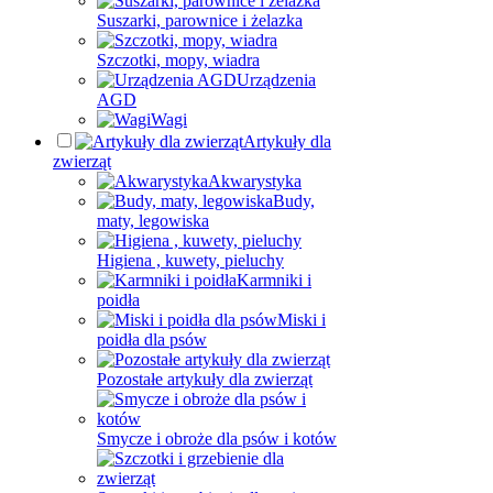
Suszarki, parownice i żelazka
Szczotki, mopy, wiadra
Urządzenia
AGD
Wagi
Artykuły dla
zwierząt
Akwarystyka
Budy,
maty, legowiska
Higiena , kuwety, pieluchy
Karmniki i
poidła
Miski i
poidła dla psów
Pozostałe artykuły dla zwierząt
Smycze i obroże dla psów i kotów