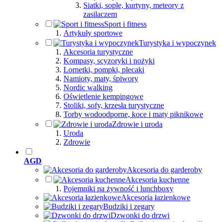
Siatki, sople, kurtyny, meteory z
zasilaczem
Sport i fitness
Artykuły sportowe
Turystyka i wypoczynek
Akcesoria turystyczne
Kompasy, scyzoryki i nożyki
Lornetki, pompki, plecaki
Namioty, maty, śpiwory
Nordic walking
Oświetlenie kempingowe
Stoliki, sofy, krzesła turystyczne
Torby wodoodporne, koce i maty piknikowe
Zdrowie i uroda
Uroda
Zdrowie
AGD
Akcesoria do garderoby
Akcesoria kuchenne
Pojemniki na żywność i lunchboxy
Akcesoria łazienkowe
Budziki i zegary
Dzwonki do drzwi