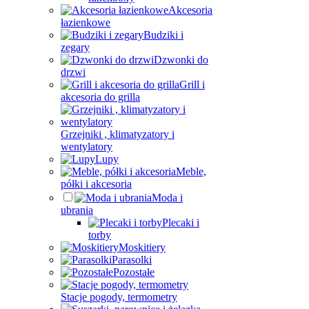
Akcesoria
łazienkowe
Budziki i
zegary
Dzwonki do
drzwi
Grill i
akcesoria do grilla
Grzejniki , klimatyzatory i
wentylatory
Lupy
Meble,
półki i akcesoria
Moda i
ubrania
Plecaki i
torby
Moskitiery
Parasolki
Pozostałe
Stacje pogody, termometry