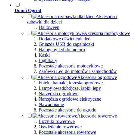
Dom i Ogród
Akcesoria i
zabawki dla dzieci
Halloween
Akcesoria motocyklowe
Dodatkowe oświetlenie led
Gniazda USB do zapalniczki
Halogeny led do motoru
Kaski
Lightbary
Pozostałe akcesoria motocyklowe
Żarówki Led do motorów i samochodów
Akcesoria ogrodowe
Fotele, hamaki, krzesła ogrodowe
Lampy owadobójcze, łapki, lepy
Narzędzia ogrodowe
Narzędzia ogrodowe elektryczne
Nawadnianie
Pozostałe akcesoria do ogrodu
Akcesoria rowerowe
Liczniki rowerowe
Oświetlenie rowerowe
Pozostałe akcesoria rowerowe