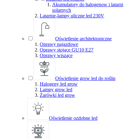
Akumulatory do halogenow i latarni
solarnych
Latarnie-lampy uliczne led 230V
Oświetlenie architektoniczne
Oprawy najazdowe
Oprawy stojące GU10 E27
Oprawy wiszące
Oświetlenie grow led do roślin
Halogeny led grow
Lampy grow led
Żarówki led grow
Oświetlenie ozdobne led