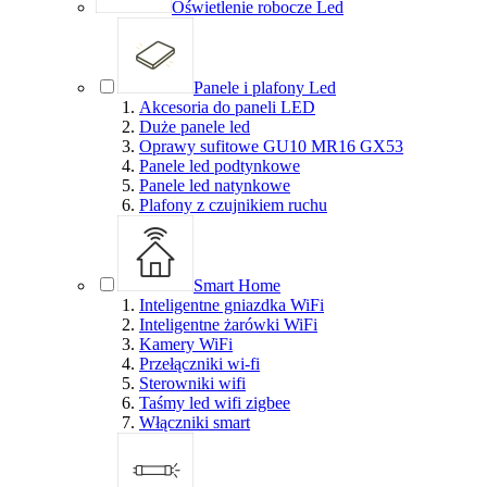
Oświetlenie robocze Led
Panele i plafony Led
Akcesoria do paneli LED
Duże panele led
Oprawy sufitowe GU10 MR16 GX53
Panele led podtynkowe
Panele led natynkowe
Plafony z czujnikiem ruchu
Smart Home
Inteligentne gniazdka WiFi
Inteligentne żarówki WiFi
Kamery WiFi
Przełączniki wi-fi
Sterowniki wifi
Taśmy led wifi zigbee
Włączniki smart