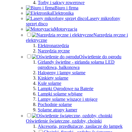
Torby i sakwy rowerowe
Biuro i firma
Elektronika
Lasery mikrofony
sprzęt disco
Motoryzacja
Narzędzia ręczne i
elektryczne
Elektronarzędzia
Narzędzia ręczne
Oświetlenie do ogrodu
Girlandy świetlne - girlanda solarna LED
ogrodowa, balkonowa
Halogeny i lampy solarne
Kinkiety solarne
Kule solarne
Lampki Ogrodowe na Baterie
Lampki solarne wbijane
Lampy solarne wiszące i stojące
Pochodnie solarne
Solarne atrapy kamer
Oświetlenie świąteczne, ozdoby, choinki
Akcesoria, przedłużacze, zasilacze do lampek