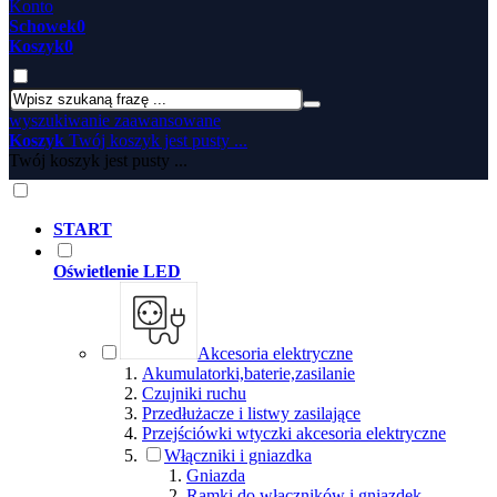
Konto
Schowek
0
Koszyk
0
wyszukiwanie zaawansowane
Koszyk
Twój koszyk jest pusty ...
Twój koszyk jest pusty ...
START
Oświetlenie LED
Akcesoria elektryczne
Akumulatorki,baterie,zasilanie
Czujniki ruchu
Przedłużacze i listwy zasilające
Przejściówki wtyczki akcesoria elektryczne
Włączniki i gniazdka
Gniazda
Ramki do włączników i gniazdek