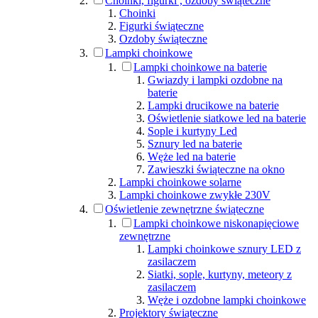
Choinki, figurki , ozdoby świąteczne
Choinki
Figurki świąteczne
Ozdoby świąteczne
Lampki choinkowe
Lampki choinkowe na baterie
Gwiazdy i lampki ozdobne na
baterie
Lampki drucikowe na baterie
Oświetlenie siatkowe led na baterie
Sople i kurtyny Led
Sznury led na baterie
Węże led na baterie
Zawieszki świąteczne na okno
Lampki choinkowe solarne
Lampki choinkowe zwykłe 230V
Oświetlenie zewnętrzne świąteczne
Lampki choinkowe niskonapięciowe
zewnętrzne
Lampki choinkowe sznury LED z
zasilaczem
Siatki, sople, kurtyny, meteory z
zasilaczem
Węże i ozdobne lampki choinkowe
Projektory świąteczne