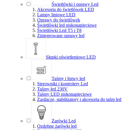
Świetlówki i oprawy Led
Akcesoria do świetlówek LED
Lampy liniowe LED
Oprawy do świetlówek
Świetlówki led niskonapięciowe
Świetlówki Led T5 i T8
Zintegrowane oprawy led
Słupki oświetleniowe LED
Taśmy i listwy led
Sterowniki i kontrolery Led
Taśmy led 230V
Taśmy LED niskonapięciowe
Zasilacze, stabilizatory i akcesoria do taśm led
Żarówki Led
Ozdobne żarówki led