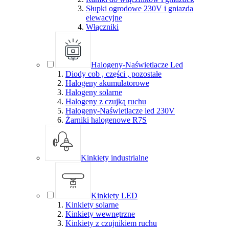
Słupki ogrodowe 230V i gniazda
elewacyjne
Włączniki
Halogeny-Naświetlacze Led
Diody cob , części , pozostałe
Halogeny akumulatorowe
Halogeny solarne
Halogeny z czujką ruchu
Halogeny-Naświetlacze led 230V
Żarniki halogenowe R7S
Kinkiety industrialne
Kinkiety LED
Kinkiety solarne
Kinkiety wewnętrzne
Kinkiety z czujnikiem ruchu