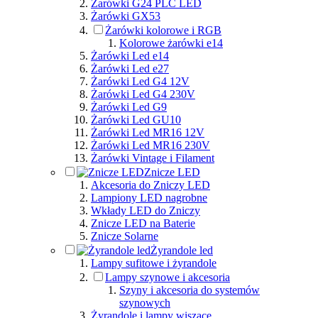
Żarówki G24 PLC LED
Żarówki GX53
Żarówki kolorowe i RGB
Kolorowe żarówki e14
Żarówki Led e14
Żarówki Led e27
Żarówki Led G4 12V
Żarówki Led G4 230V
Żarówki Led G9
Żarówki Led GU10
Żarówki Led MR16 12V
Żarówki Led MR16 230V
Żarówki Vintage i Filament
Znicze LED
Akcesoria do Zniczy LED
Lampiony LED nagrobne
Wkłady LED do Zniczy
Znicze LED na Baterie
Znicze Solarne
Żyrandole led
Lampy sufitowe i żyrandole
Lampy szynowe i akcesoria
Szyny i akcesoria do systemów
szynowych
Żyrandole i lampy wiszące