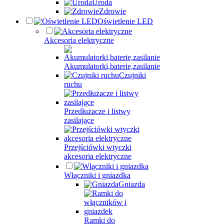
Uroda
Zdrowie
Oświetlenie LED
Akcesoria elektryczne
Akumulatorki,baterie,zasilanie
Czujniki
ruchu
Przedłużacze i listwy
zasilające
Przejściówki wtyczki
akcesoria elektryczne
Włączniki i gniazdka
Gniazda
Ramki do