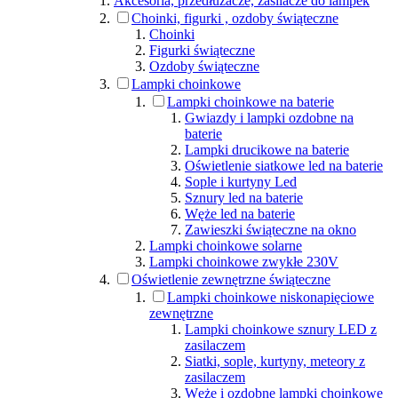
Akcesoria, przedłużacze, zasilacze do lampek
Choinki, figurki , ozdoby świąteczne
Choinki
Figurki świąteczne
Ozdoby świąteczne
Lampki choinkowe
Lampki choinkowe na baterie
Gwiazdy i lampki ozdobne na
baterie
Lampki drucikowe na baterie
Oświetlenie siatkowe led na baterie
Sople i kurtyny Led
Sznury led na baterie
Węże led na baterie
Zawieszki świąteczne na okno
Lampki choinkowe solarne
Lampki choinkowe zwykłe 230V
Oświetlenie zewnętrzne świąteczne
Lampki choinkowe niskonapięciowe
zewnętrzne
Lampki choinkowe sznury LED z
zasilaczem
Siatki, sople, kurtyny, meteory z
zasilaczem
Węże i ozdobne lampki choinkowe