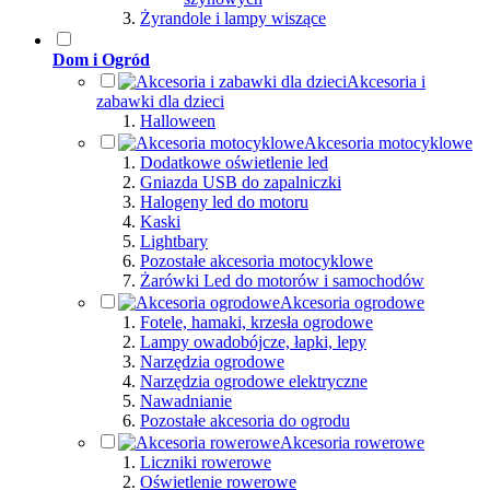
Żyrandole i lampy wiszące
Dom i Ogród
Akcesoria i
zabawki dla dzieci
Halloween
Akcesoria motocyklowe
Dodatkowe oświetlenie led
Gniazda USB do zapalniczki
Halogeny led do motoru
Kaski
Lightbary
Pozostałe akcesoria motocyklowe
Żarówki Led do motorów i samochodów
Akcesoria ogrodowe
Fotele, hamaki, krzesła ogrodowe
Lampy owadobójcze, łapki, lepy
Narzędzia ogrodowe
Narzędzia ogrodowe elektryczne
Nawadnianie
Pozostałe akcesoria do ogrodu
Akcesoria rowerowe
Liczniki rowerowe
Oświetlenie rowerowe