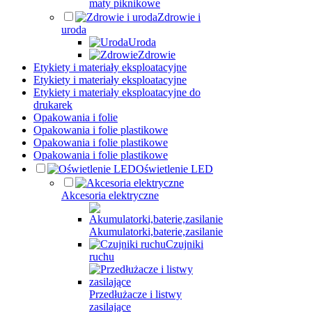
maty piknikowe
Zdrowie i
uroda
Uroda
Zdrowie
Etykiety i materiały eksploatacyjne
Etykiety i materiały eksploatacyjne
Etykiety i materiały eksploatacyjne do
drukarek
Opakowania i folie
Opakowania i folie plastikowe
Opakowania i folie plastikowe
Opakowania i folie plastikowe
Oświetlenie LED
Akcesoria elektryczne
Akumulatorki,baterie,zasilanie
Czujniki
ruchu
Przedłużacze i listwy
zasilające