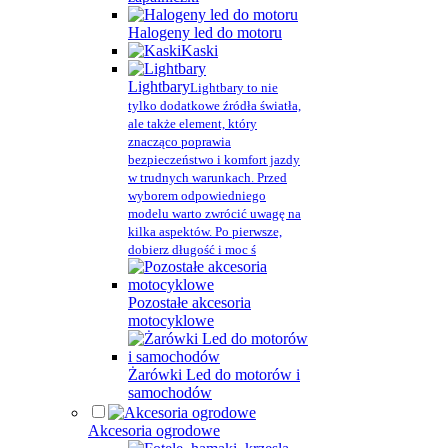
Halogeny led do motoru
Kaski
Lightbary
Lightbary to nie
tylko dodatkowe źródła światła,
ale także element, który
znacząco poprawia
bezpieczeństwo i komfort jazdy
w trudnych warunkach. Przed
wyborem odpowiedniego
modelu warto zwrócić uwagę na
kilka aspektów. Po pierwsze,
dobierz długość i moc ś
Pozostałe akcesoria
motocyklowe
Żarówki Led do motorów i
samochodów
Akcesoria ogrodowe