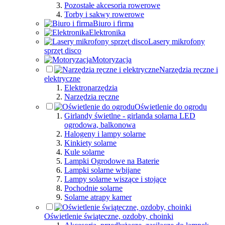
Pozostałe akcesoria rowerowe
Torby i sakwy rowerowe
Biuro i firma
Elektronika
Lasery mikrofony
sprzęt disco
Motoryzacja
Narzędzia ręczne i
elektryczne
Elektronarzędzia
Narzędzia ręczne
Oświetlenie do ogrodu
Girlandy świetlne - girlanda solarna LED
ogrodowa, balkonowa
Halogeny i lampy solarne
Kinkiety solarne
Kule solarne
Lampki Ogrodowe na Baterie
Lampki solarne wbijane
Lampy solarne wiszące i stojące
Pochodnie solarne
Solarne atrapy kamer
Oświetlenie świąteczne, ozdoby, choinki