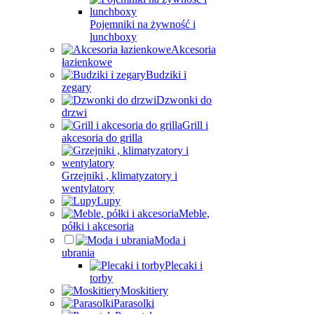
Pojemniki na żywność i
lunchboxy
Akcesoria
łazienkowe
Budziki i
zegary
Dzwonki do
drzwi
Grill i
akcesoria do grilla
Grzejniki , klimatyzatory i
wentylatory
Lupy
Meble,
półki i akcesoria
Moda i
ubrania
Plecaki i
torby
Moskitiery
Parasolki