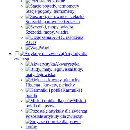
Pozostałe
Stacje pogody, termometry
Suszarki, parownice i żelazka
Szczotki, mopy, wiadra
Urządzenia
AGD
Wagi
Artykuły dla
zwierząt
Akwarystyka
Budy,
maty, legowiska
Higiena , kuwety, pieluchy
Karmniki i
poidła
Miski i
poidła dla psów
Pozostałe artykuły dla zwierząt