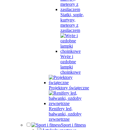
Siatki, sople,
kurtyny,
meteory z
zasilaczem
Węże i
ozdobne
lampki
choinkowe
Projektory świąteczne
Renifery led,
bałwanki, ozdoby
zewnętrzne
Sport i fitness