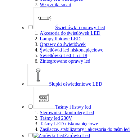
Włączniki smart
Świetlówki i oprawy Led
Akcesoria do świetlówek LED
Lampy liniowe LED
Oprawy do świetlówek
Świetlówki led niskonapięciowe
Świetlówki Led T5 i T8
Zintegrowane oprawy led
Słupki oświetleniowe LED
Taśmy i listwy led
Sterowniki i kontrolery Led
Taśmy led 230V
Taśmy LED niskonapięciowe
Zasilacze, stabilizatory i akcesoria do taśm led
Żarówki Led