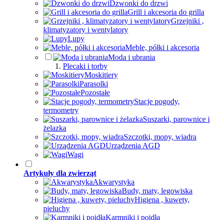
Dzwonki do drzwi
Grill i akcesoria do grilla
Grzejniki ,
klimatyzatory i wentylatory
Lupy
Meble, półki i akcesoria
Moda i ubrania
Plecaki i torby
Moskitiery
Parasolki
Pozostałe
Stacje pogody,
termometry
Suszarki, parownice i
żelazka
Szczotki, mopy, wiadra
Urządzenia AGD
Wagi
Artykuły dla zwierząt
Akwarystyka
Budy, maty, legowiska
Higiena , kuwety,
pieluchy
Karmniki i poidła