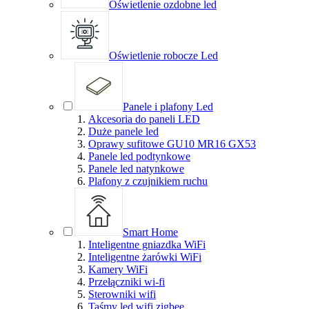
Oświetlenie ozdobne led
Oświetlenie robocze Led
Panele i plafony Led
Akcesoria do paneli LED
Duże panele led
Oprawy sufitowe GU10 MR16 GX53
Panele led podtynkowe
Panele led natynkowe
Plafony z czujnikiem ruchu
Smart Home
Inteligentne gniazdka WiFi
Inteligentne żarówki WiFi
Kamery WiFi
Przełączniki wi-fi
Sterowniki wifi
Taśmy led wifi zigbee