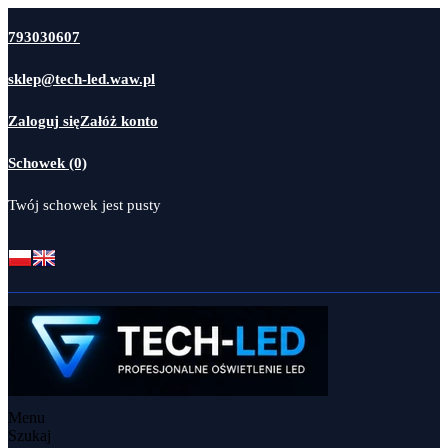
793030607
sklep@tech-led.waw.pl
Zaloguj się
Załóż konto
Schowek (0)
Twój schowek jest pusty
Menu
Szukaj