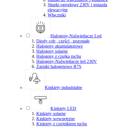
Słupki ogrodowe 230V i gniazda
elewacyjne
Włączniki
Halogeny-Naświetlacze Led
Diody cob , części , pozostałe
Halogeny akumulatorowe
Halogeny solarne
Halogeny z czujką ruchu
Halogeny-Naświetlacze led 230V
Żarniki halogenowe R7S
Kinkiety industrialne
Kinkiety LED
Kinkiety solarne
Kinkiety wewnętrzne
Kinkiety z czujnikiem ruchu