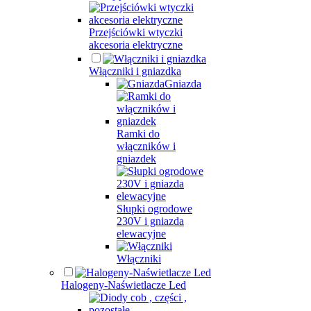
Przejściówki wtyczki
akcesoria elektryczne
Włączniki i gniazdka
Gniazda
Ramki do
włączników i
gniazdek
Słupki ogrodowe
230V i gniazda
elewacyjne
Włączniki
Halogeny-Naświetlacze Led