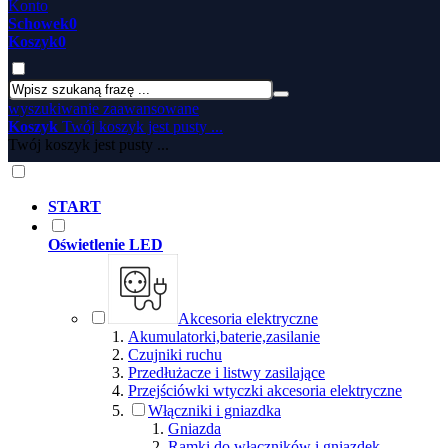
Konto
Schowek
0
Koszyk
0
wyszukiwanie zaawansowane
Koszyk
Twój koszyk jest pusty ...
Twój koszyk jest pusty ...
START
Oświetlenie LED
Akcesoria elektryczne
Akumulatorki,baterie,zasilanie
Czujniki ruchu
Przedłużacze i listwy zasilające
Przejściówki wtyczki akcesoria elektryczne
Włączniki i gniazdka
Gniazda
Ramki do włączników i gniazdek