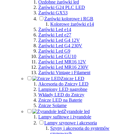
Ozdobne żarówki led
Żarówki G24 PLC LED
Żarówki GX53
Żarówki kolorowe i RGB
Kolorowe żarówki e14
Żarówki Led e14
Żarówki Led e27
Żarówki Led G4 12V
Żarówki Led G4 230V
Żarówki Led G9
Żarówki Led GU10
Żarówki Led MR16 12V
Żarówki Led MR16 230V
Żarówki Vintage i Filament
Znicze LED
Akcesoria do Zniczy LED
Lampiony LED nagrobne
Wkłady LED do Zniczy
Znicze LED na Baterie
Znicze Solarne
Żyrandole led
Lampy sufitowe i żyrandole
Lampy szynowe i akcesoria
Szyny i akcesoria do systemów
szynowych