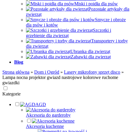
Miski i poidła dla psów
Pozostałe artykuły dla
zwierząt
Smycze i obroże
dla psów i kotów
Szczotki i
grzebienie dla zwierząt
Transportery i torby
dla zwierząt
Ubranka dla zwierząt
Zabawki dla zwierząt
Blog
Strona główna
»
Dom i Ogród
»
Lasery mikrofony sprzęt disco
»
Lampa nocna projektor gwiazd nastrojowe kolorowe ruchome
gwiazdki
Kategorie
AGD
Akcesoria do garderoby
Akcesoria kuchenne