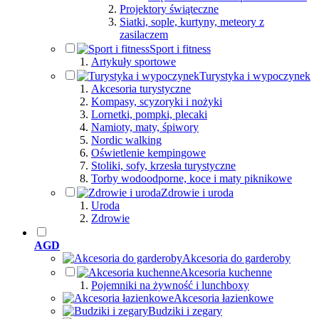
Projektory świąteczne
Siatki, sople, kurtyny, meteory z
zasilaczem
Sport i fitness
Artykuły sportowe
Turystyka i wypoczynek
Akcesoria turystyczne
Kompasy, scyzoryki i nożyki
Lornetki, pompki, plecaki
Namioty, maty, śpiwory
Nordic walking
Oświetlenie kempingowe
Stoliki, sofy, krzesła turystyczne
Torby wodoodporne, koce i maty piknikowe
Zdrowie i uroda
Uroda
Zdrowie
AGD
Akcesoria do garderoby
Akcesoria kuchenne
Pojemniki na żywność i lunchboxy
Akcesoria łazienkowe
Budziki i zegary