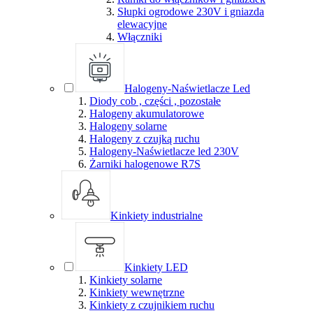
Słupki ogrodowe 230V i gniazda
elewacyjne
Włączniki
Halogeny-Naświetlacze Led
Diody cob , części , pozostałe
Halogeny akumulatorowe
Halogeny solarne
Halogeny z czujką ruchu
Halogeny-Naświetlacze led 230V
Żarniki halogenowe R7S
Kinkiety industrialne
Kinkiety LED
Kinkiety solarne
Kinkiety wewnętrzne
Kinkiety z czujnikiem ruchu