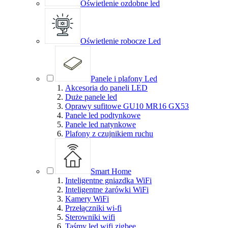
Oświetlenie ozdobne led
Oświetlenie robocze Led
Panele i plafony Led
Akcesoria do paneli LED
Duże panele led
Oprawy sufitowe GU10 MR16 GX53
Panele led podtynkowe
Panele led natynkowe
Plafony z czujnikiem ruchu
Smart Home
Inteligentne gniazdka WiFi
Inteligentne żarówki WiFi
Kamery WiFi
Przełączniki wi-fi
Sterowniki wifi
Taśmy led wifi zigbee