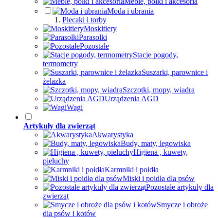
Meble, półki i akcesoria
Moda i ubrania
Plecaki i torby
Moskitiery
Parasolki
Pozostałe
Stacje pogody,
termometry
Suszarki, parownice i
żelazka
Szczotki, mopy, wiadra
Urządzenia AGD
Wagi
Artykuły dla zwierząt
Akwarystyka
Budy, maty, legowiska
Higiena , kuwety,
pieluchy
Karmniki i poidła
Miski i poidła dla psów
Pozostałe artykuły dla
zwierząt
Smycze i obroże
dla psów i kotów