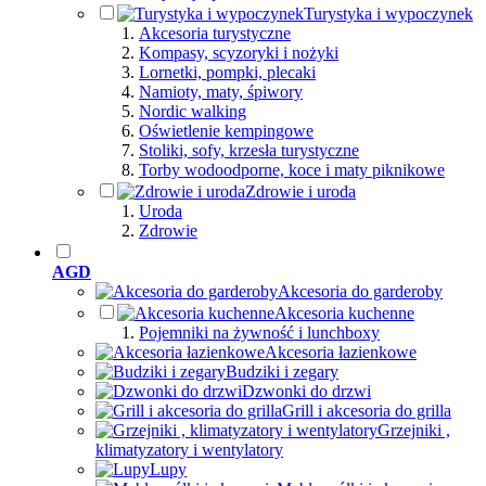
Turystyka i wypoczynek
Akcesoria turystyczne
Kompasy, scyzoryki i nożyki
Lornetki, pompki, plecaki
Namioty, maty, śpiwory
Nordic walking
Oświetlenie kempingowe
Stoliki, sofy, krzesła turystyczne
Torby wodoodporne, koce i maty piknikowe
Zdrowie i uroda
Uroda
Zdrowie
AGD
Akcesoria do garderoby
Akcesoria kuchenne
Pojemniki na żywność i lunchboxy
Akcesoria łazienkowe
Budziki i zegary
Dzwonki do drzwi
Grill i akcesoria do grilla
Grzejniki ,
klimatyzatory i wentylatory
Lupy