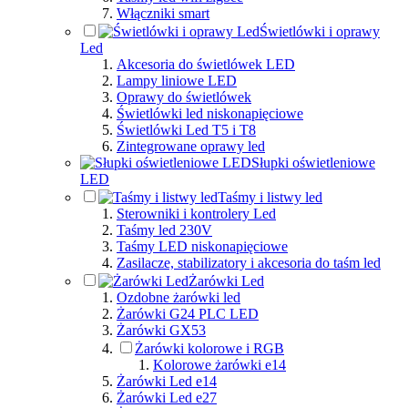
Włączniki smart
Świetlówki i oprawy
Led
Akcesoria do świetlówek LED
Lampy liniowe LED
Oprawy do świetlówek
Świetlówki led niskonapięciowe
Świetlówki Led T5 i T8
Zintegrowane oprawy led
Słupki oświetleniowe
LED
Taśmy i listwy led
Sterowniki i kontrolery Led
Taśmy led 230V
Taśmy LED niskonapięciowe
Zasilacze, stabilizatory i akcesoria do taśm led
Żarówki Led
Ozdobne żarówki led
Żarówki G24 PLC LED
Żarówki GX53
Żarówki kolorowe i RGB
Kolorowe żarówki e14
Żarówki Led e14
Żarówki Led e27