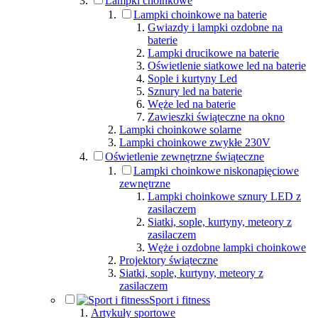
Lampki choinkowe
Lampki choinkowe na baterie
Gwiazdy i lampki ozdobne na
baterie
Lampki drucikowe na baterie
Oświetlenie siatkowe led na baterie
Sople i kurtyny Led
Sznury led na baterie
Węże led na baterie
Zawieszki świąteczne na okno
Lampki choinkowe solarne
Lampki choinkowe zwykłe 230V
Oświetlenie zewnętrzne świąteczne
Lampki choinkowe niskonapięciowe
zewnętrzne
Lampki choinkowe sznury LED z
zasilaczem
Siatki, sople, kurtyny, meteory z
zasilaczem
Węże i ozdobne lampki choinkowe
Projektory świąteczne
Siatki, sople, kurtyny, meteory z
zasilaczem
Sport i fitness
Artykuły sportowe