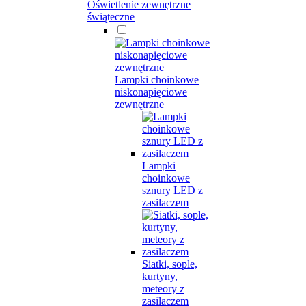
Oświetlenie zewnętrzne
świąteczne
Lampki choinkowe
niskonapięciowe
zewnętrzne
Lampki
choinkowe
sznury LED z
zasilaczem
Siatki, sople,
kurtyny,
meteory z
zasilaczem