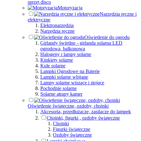
sprzęt disco
Motoryzacja
Narzędzia ręczne i
elektryczne
Elektronarzędzia
Narzędzia ręczne
Oświetlenie do ogrodu
Girlandy świetlne - girlanda solarna LED
ogrodowa, balkonowa
Halogeny i lampy solarne
Kinkiety solarne
Kule solarne
Lampki Ogrodowe na Baterie
Lampki solarne wbijane
Lampy solarne wiszące i stojące
Pochodnie solarne
Solarne atrapy kamer
Oświetlenie świąteczne, ozdoby, choinki
Akcesoria, przedłużacze, zasilacze do lampek
Choinki, figurki , ozdoby świąteczne
Choinki
Figurki świąteczne
Ozdoby świąteczne