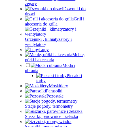
zegary
Dzwonki do
drzwi
Grill i
akcesoria do grilla
Grzejniki , klimatyzatory i
wentylatory
Lupy
Meble,
półki i akcesoria
Moda i
ubrania
Plecaki i
torby
Moskitiery
Parasolki
Pozostałe
Stacje pogody, termometry
Suszarki, parownice i żelazka
Szczotki, mopy, wiadra