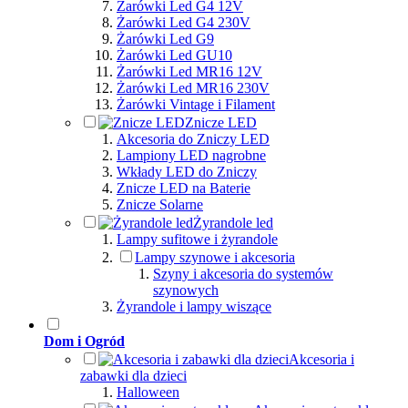
Żarówki Led G4 12V
Żarówki Led G4 230V
Żarówki Led G9
Żarówki Led GU10
Żarówki Led MR16 12V
Żarówki Led MR16 230V
Żarówki Vintage i Filament
Znicze LED
Akcesoria do Zniczy LED
Lampiony LED nagrobne
Wkłady LED do Zniczy
Znicze LED na Baterie
Znicze Solarne
Żyrandole led
Lampy sufitowe i żyrandole
Lampy szynowe i akcesoria
Szyny i akcesoria do systemów
szynowych
Żyrandole i lampy wiszące
Dom i Ogród
Akcesoria i
zabawki dla dzieci
Halloween