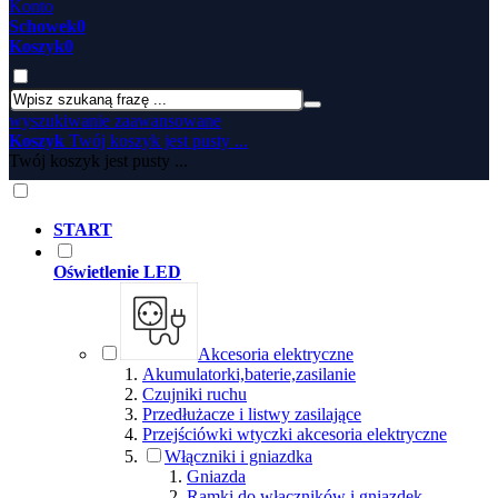
Konto
Schowek
0
Koszyk
0
wyszukiwanie zaawansowane
Koszyk
Twój koszyk jest pusty ...
Twój koszyk jest pusty ...
START
Oświetlenie LED
Akcesoria elektryczne
Akumulatorki,baterie,zasilanie
Czujniki ruchu
Przedłużacze i listwy zasilające
Przejściówki wtyczki akcesoria elektryczne
Włączniki i gniazdka
Gniazda
Ramki do włączników i gniazdek