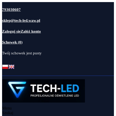
793030607
sklep@tech-led.waw.pl
Zaloguj się
Załóż konto
Schowek (0)
Twój schowek jest pusty
Menu
Szukaj