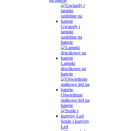
na baterie
Gwiazdy i
lampki
ozdobne na
baterie
Lampki
drucikowe na
baterie
Oświetlenie
siatkowe led na
baterie
Sople i kurtyny
Led