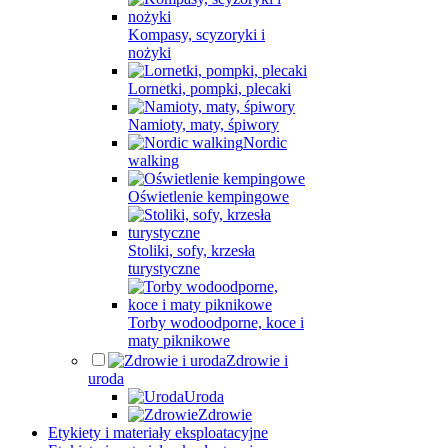
Kompasy, scyzoryki i
nożyki
Lornetki, pompki, plecaki
Namioty, maty, śpiwory
Nordic
walking
Oświetlenie kempingowe
Stoliki, sofy, krzesła
turystyczne
Torby wodoodporne, koce i
maty piknikowe
Zdrowie i
uroda
Uroda
Zdrowie
Etykiety i materiały eksploatacyjne