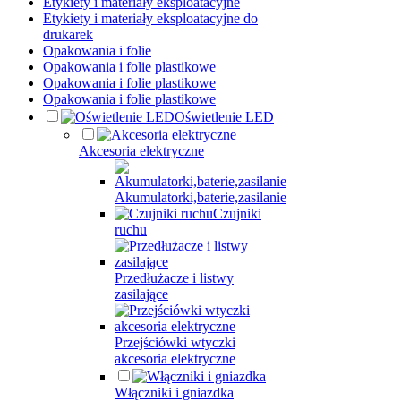
Etykiety i materiały eksploatacyjne
Etykiety i materiały eksploatacyjne do
drukarek
Opakowania i folie
Opakowania i folie plastikowe
Opakowania i folie plastikowe
Opakowania i folie plastikowe
Oświetlenie LED
Akcesoria elektryczne
Akumulatorki,baterie,zasilanie
Czujniki
ruchu
Przedłużacze i listwy
zasilające
Przejściówki wtyczki
akcesoria elektryczne
Włączniki i gniazdka