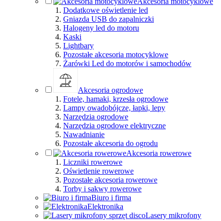
Akcesoria motocyklowe
Dodatkowe oświetlenie led
Gniazda USB do zapalniczki
Halogeny led do motoru
Kaski
Lightbary
Pozostałe akcesoria motocyklowe
Żarówki Led do motorów i samochodów
Akcesoria ogrodowe
Fotele, hamaki, krzesła ogrodowe
Lampy owadobójcze, łapki, lepy
Narzędzia ogrodowe
Narzędzia ogrodowe elektryczne
Nawadnianie
Pozostałe akcesoria do ogrodu
Akcesoria rowerowe
Liczniki rowerowe
Oświetlenie rowerowe
Pozostałe akcesoria rowerowe
Torby i sakwy rowerowe
Biuro i firma
Elektronika
Lasery mikrofony