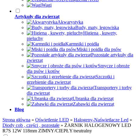
Wagi
Artykuły dla zwierząt
Akwarystyka
Budy, maty, legowiska
Higiena , kuwety,
pieluchy
Karmniki i poidła
Miski i poidła dla psów
Pozostałe artykuły dla
zwierząt
Smycze i obroże
dla psów i kotów
Szczotki i
grzebienie dla zwierząt
Transportery i torby
dla zwierząt
Ubranka dla zwierząt
Zabawki dla zwierząt
Blog
Strona główna
»
Oświetlenie LED
»
Halogeny-Naświetlacze Led
»
Diody cob , części , pozostałe
»
ŻARNIK HALOGENOWY LED
R7S 12W 118mm ZIMNY/CIEPŁY/neutralny