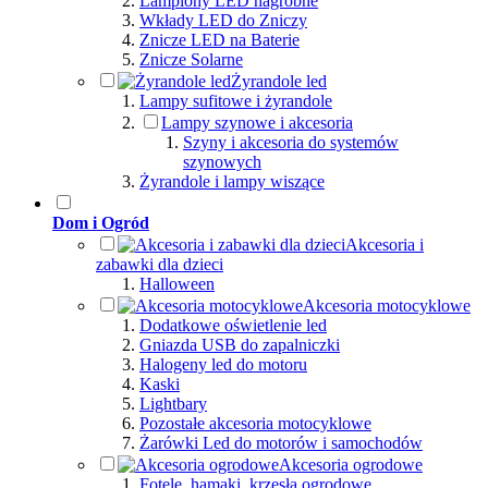
Lampiony LED nagrobne
Wkłady LED do Zniczy
Znicze LED na Baterie
Znicze Solarne
Żyrandole led
Lampy sufitowe i żyrandole
Lampy szynowe i akcesoria
Szyny i akcesoria do systemów
szynowych
Żyrandole i lampy wiszące
Dom i Ogród
Akcesoria i
zabawki dla dzieci
Halloween
Akcesoria motocyklowe
Dodatkowe oświetlenie led
Gniazda USB do zapalniczki
Halogeny led do motoru
Kaski
Lightbary
Pozostałe akcesoria motocyklowe
Żarówki Led do motorów i samochodów
Akcesoria ogrodowe
Fotele, hamaki, krzesła ogrodowe