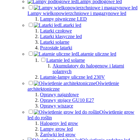
Lampy podłogowe led
Lampy wielkopowierzchniowe i magazynowe led
Lampy piwniczne LED
Latarki led
Latarki czołowe
Latarki klasyczne led
Latarki solarne
Pozostałe latarki
Latarnie uliczne led
Latarnie led solarne
Akumulatory do halogenow i latarni
solarnych
Latarnie-lampy uliczne led 230V
Oświetlenie
architektoniczne
Oprawy najazdowe
Oprawy stojące GU10 E27
Oprawy wiszące
Oświetlenie grow
led do roślin
Halogeny led grow
Lampy grow led
Żarówki led grow