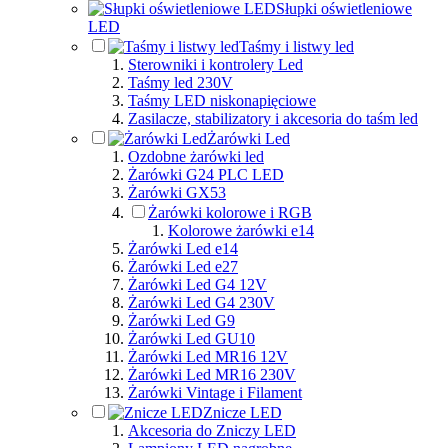
Słupki oświetleniowe
LED
Taśmy i listwy led
Sterowniki i kontrolery Led
Taśmy led 230V
Taśmy LED niskonapięciowe
Zasilacze, stabilizatory i akcesoria do taśm led
Żarówki Led
Ozdobne żarówki led
Żarówki G24 PLC LED
Żarówki GX53
Żarówki kolorowe i RGB
Kolorowe żarówki e14
Żarówki Led e14
Żarówki Led e27
Żarówki Led G4 12V
Żarówki Led G4 230V
Żarówki Led G9
Żarówki Led GU10
Żarówki Led MR16 12V
Żarówki Led MR16 230V
Żarówki Vintage i Filament
Znicze LED
Akcesoria do Zniczy LED