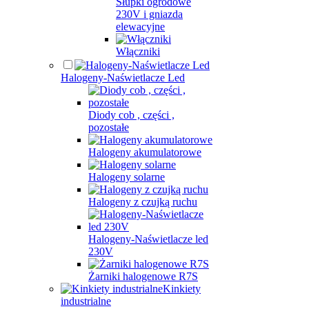
Słupki ogrodowe
230V i gniazda
elewacyjne
Włączniki
Halogeny-Naświetlacze Led
Diody cob , części ,
pozostałe
Halogeny akumulatorowe
Halogeny solarne
Halogeny z czujką ruchu
Halogeny-Naświetlacze led
230V
Żarniki halogenowe R7S
Kinkiety
industrialne