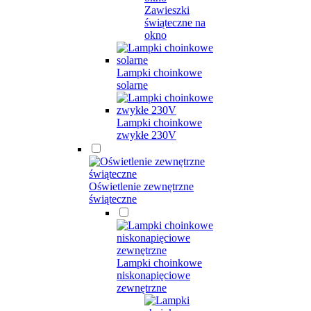
Zawieszki
świąteczne na
okno
Lampki choinkowe
solarne
Lampki choinkowe
zwykłe 230V
Oświetlenie zewnętrzne
świąteczne
Lampki choinkowe
niskonapięciowe
zewnętrzne