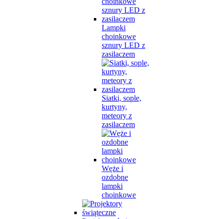
Lampki
choinkowe
sznury LED z
zasilaczem
Siatki, sople,
kurtyny,
meteory z
zasilaczem
Węże i
ozdobne
lampki
choinkowe