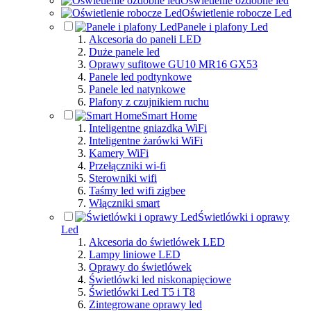
Oświetlenie ozdobne led
Oświetlenie robocze Led
Panele i plafony Led
Akcesoria do paneli LED
Duże panele led
Oprawy sufitowe GU10 MR16 GX53
Panele led podtynkowe
Panele led natynkowe
Plafony z czujnikiem ruchu
Smart Home
Inteligentne gniazdka WiFi
Inteligentne żarówki WiFi
Kamery WiFi
Przełączniki wi-fi
Sterowniki wifi
Taśmy led wifi zigbee
Włączniki smart
Świetlówki i oprawy
Led
Akcesoria do świetlówek LED
Lampy liniowe LED
Oprawy do świetlówek
Świetlówki led niskonapięciowe
Świetlówki Led T5 i T8
Zintegrowane oprawy led