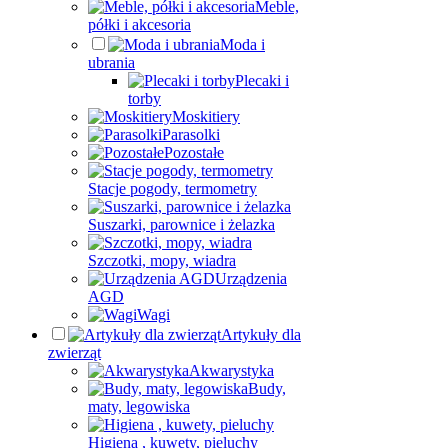
Meble,
półki i akcesoria
Moda i
ubrania
Plecaki i
torby
Moskitiery
Parasolki
Pozostałe
Stacje pogody, termometry
Suszarki, parownice i żelazka
Szczotki, mopy, wiadra
Urządzenia
AGD
Wagi
Artykuły dla
zwierząt
Akwarystyka
Budy,
maty, legowiska
Higiena , kuwety, pieluchy