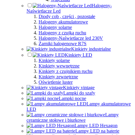
Halogeny-
Naświetlacze Led
Diody cob , części , pozostałe
Halogeny akumulatorowe
Halogeny solarne
Halogeny z czujką ruchu
Halogeny-Naświetlacze led 230V
Żarniki halogenowe R7S
Kinkiety industrialne
Kinkiety LED
Kinkiety solarne
Kinkiety wewnętrzne
Kinkiety z czujnikiem ruchu
Kinkiety zewnętrzne
Oświetlenie luster
Kinkiety vintage
Lampki do szafy
Lampki nocne
Lampy akumulatorowe
LED
Lampy
ceramiczne stołowe i biurkowe
Lampy LED Hexagon
Lampy LED na baterie