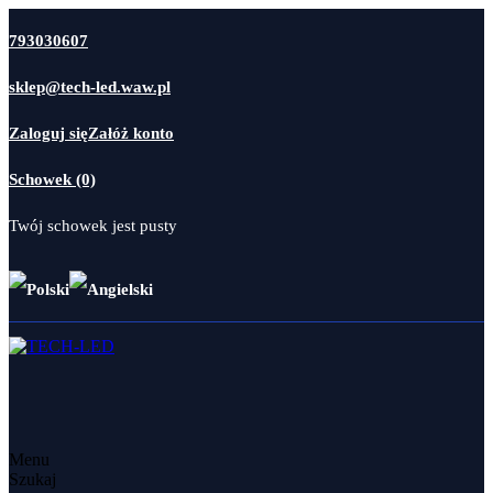
793030607
sklep@tech-led.waw.pl
Zaloguj się
Załóż konto
Schowek (0)
Twój schowek jest pusty
Menu
Szukaj