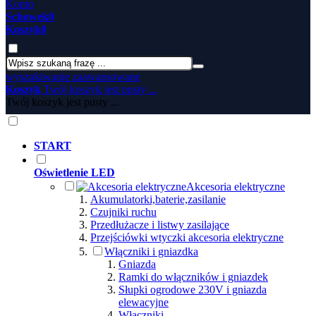
Konto
Schowek
0
Koszyk
0
wyszukiwanie zaawansowane
Koszyk
Twój koszyk jest pusty ...
Twój koszyk jest pusty ...
START
Oświetlenie LED
Akcesoria elektryczne
Akumulatorki,baterie,zasilanie
Czujniki ruchu
Przedłużacze i listwy zasilające
Przejściówki wtyczki akcesoria elektryczne
Włączniki i gniazdka
Gniazda
Ramki do włączników i gniazdek
Słupki ogrodowe 230V i gniazda
elewacyjne
Włączniki