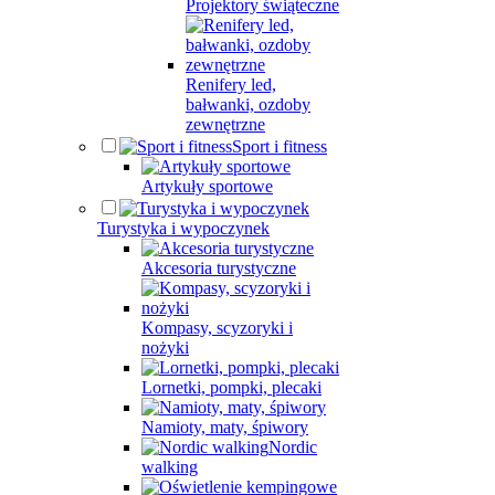
Projektory świąteczne
Renifery led,
bałwanki, ozdoby
zewnętrzne
Sport i fitness
Artykuły sportowe
Turystyka i wypoczynek
Akcesoria turystyczne
Kompasy, scyzoryki i
nożyki
Lornetki, pompki, plecaki
Namioty, maty, śpiwory
Nordic
walking