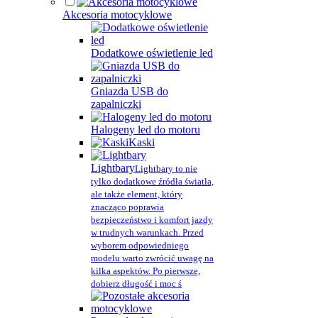
Akcesoria motocyklowe
Dodatkowe oświetlenie led
Gniazda USB do
zapalniczki
Halogeny led do motoru
Kaski
Lightbary
Lightbary to nie
tylko dodatkowe źródła światła,
ale także element, który
znacząco poprawia
bezpieczeństwo i komfort jazdy
w trudnych warunkach. Przed
wyborem odpowiedniego
modelu warto zwrócić uwagę na
kilka aspektów. Po pierwsze,
dobierz długość i moc ś