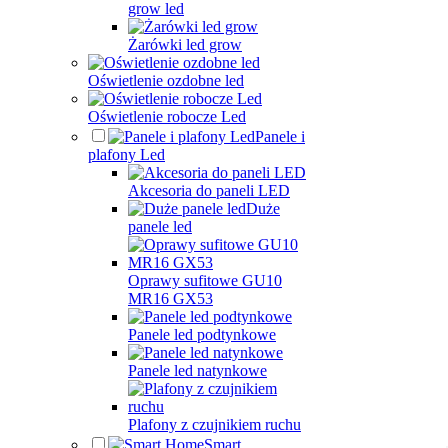
grow led
Żarówki led grow
Oświetlenie ozdobne led
Oświetlenie robocze Led
Panele i
plafony Led
Akcesoria do paneli LED
Duże
panele led
Oprawy sufitowe GU10
MR16 GX53
Panele led podtynkowe
Panele led natynkowe
Plafony z czujnikiem ruchu
Smart