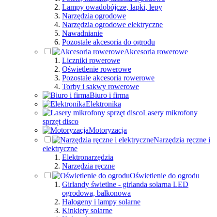
Lampy owadobójcze, łapki, lepy
Narzędzia ogrodowe
Narzędzia ogrodowe elektryczne
Nawadnianie
Pozostałe akcesoria do ogrodu
Akcesoria rowerowe
Liczniki rowerowe
Oświetlenie rowerowe
Pozostałe akcesoria rowerowe
Torby i sakwy rowerowe
Biuro i firma
Elektronika
Lasery mikrofony
sprzęt disco
Motoryzacja
Narzędzia ręczne i
elektryczne
Elektronarzędzia
Narzędzia ręczne
Oświetlenie do ogrodu
Girlandy świetlne - girlanda solarna LED
ogrodowa, balkonowa
Halogeny i lampy solarne
Kinkiety solarne