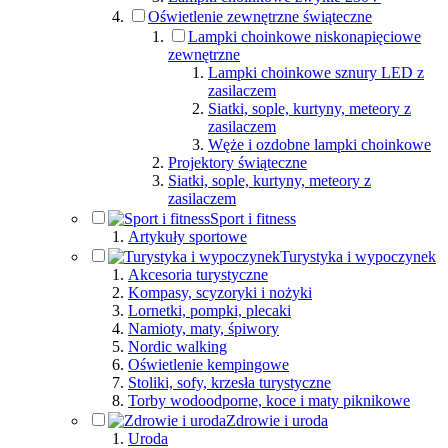
Oświetlenie zewnętrzne świąteczne
Lampki choinkowe niskonapięciowe
zewnętrzne
Lampki choinkowe sznury LED z
zasilaczem
Siatki, sople, kurtyny, meteory z
zasilaczem
Węże i ozdobne lampki choinkowe
Projektory świąteczne
Siatki, sople, kurtyny, meteory z
zasilaczem
Sport i fitness
Artykuły sportowe
Turystyka i wypoczynek
Akcesoria turystyczne
Kompasy, scyzoryki i nożyki
Lornetki, pompki, plecaki
Namioty, maty, śpiwory
Nordic walking
Oświetlenie kempingowe
Stoliki, sofy, krzesła turystyczne
Torby wodoodporne, koce i maty piknikowe
Zdrowie i uroda
Uroda