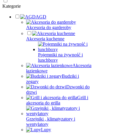
Kategorie
AGD
Akcesoria do garderoby
Akcesoria kuchenne
Pojemniki na żywność i
lunchboxy
Akcesoria
łazienkowe
Budziki i
zegary
Dzwonki do
drzwi
Grill i
akcesoria do grilla
Grzejniki , klimatyzatory i
wentylatory
Lupy