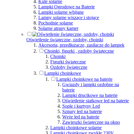
Kule solarne
Lampki Ogrodowe na Baterie
Lampki solarne wbijane
Lampy solarne wiszące i stojące
Pochodnie solarne
Solarne atrapy kamer
Oświetlenie świąteczne, ozdoby, choinki
Akcesoria, przedłużacze, zasilacze do lampek
Choinki, figurki , ozdoby świąteczne
Choinki
Figurki świąteczne
Ozdoby świąteczne
Lampki choinkowe
Lampki choinkowe na baterie
Gwiazdy i lampki ozdobne na
baterie
Lampki drucikowe na baterie
Oświetlenie siatkowe led na baterie
Sople i kurtyny Led
Sznury led na baterie
Węże led na baterie
Zawieszki świąteczne na okno
Lampki choinkowe solarne
Lampki choinkowe zwykłe 230V