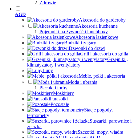
Zdrowie
AGD
Akcesoria do garderoby
Akcesoria kuchenne
Pojemniki na żywność i lunchboxy
Akcesoria łazienkowe
Budziki i zegary
Dzwonki do drzwi
Grill i akcesoria do grilla
Grzejniki ,
klimatyzatory i wentylatory
Lupy
Meble, półki i akcesoria
Moda i ubrania
Plecaki i torby
Moskitiery
Parasolki
Pozostałe
Stacje pogody,
termometry
Suszarki, parownice i
żelazka
Szczotki, mopy, wiadra
Urządzenia AGD