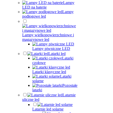
Lampy
LED na baterie
Lampy
podłogowe led
Lampy wielkopowierzchniowe i
magazynowe led
Lampy piwniczne LED
Latarki led
Latarki
czołowe
Latarki klasyczne led
Latarki
solarne
Pozostałe
latarki
Latarnie
uliczne led
Latarnie led solarne