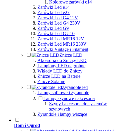
Kolorowe żarówki e14
Żarówki Led e14
Żarówki Led e27
Żarówki Led G4 12V
Żarówki Led G4 230V
Żarówki Led G9
Żarówki Led GU10
Żarówki Led MR16 12V
Żarówki Led MR16 230V
Żarówki Vintage i Filament
Znicze LED
Akcesoria do Zniczy LED
Lampiony LED nagrobne
Wkłady LED do Zniczy
Znicze LED na Baterie
Znicze Solarne
Żyrandole led
Lampy sufitowe i żyrandole
Lampy szynowe i akcesoria
Szyny i akcesoria do systemów
szynowych
Żyrandole i lampy wiszące
Dom i Ogród