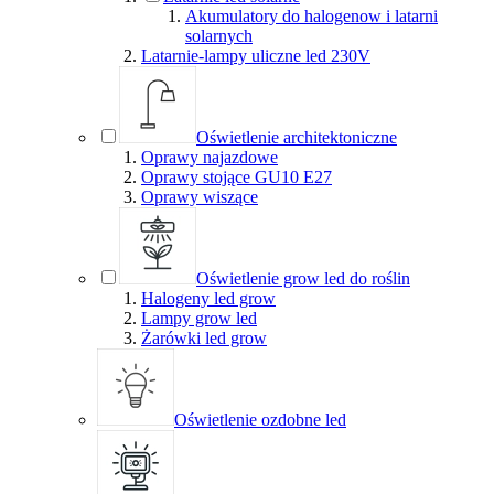
Akumulatory do halogenow i latarni
solarnych
Latarnie-lampy uliczne led 230V
Oświetlenie architektoniczne
Oprawy najazdowe
Oprawy stojące GU10 E27
Oprawy wiszące
Oświetlenie grow led do roślin
Halogeny led grow
Lampy grow led
Żarówki led grow
Oświetlenie ozdobne led