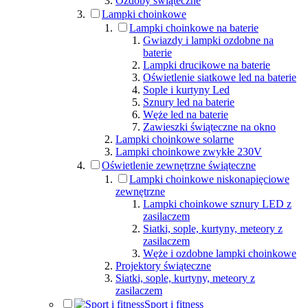
Ozdoby świąteczne
Lampki choinkowe
Lampki choinkowe na baterie
Gwiazdy i lampki ozdobne na
baterie
Lampki drucikowe na baterie
Oświetlenie siatkowe led na baterie
Sople i kurtyny Led
Sznury led na baterie
Węże led na baterie
Zawieszki świąteczne na okno
Lampki choinkowe solarne
Lampki choinkowe zwykłe 230V
Oświetlenie zewnętrzne świąteczne
Lampki choinkowe niskonapięciowe
zewnętrzne
Lampki choinkowe sznury LED z
zasilaczem
Siatki, sople, kurtyny, meteory z
zasilaczem
Węże i ozdobne lampki choinkowe
Projektory świąteczne
Siatki, sople, kurtyny, meteory z
zasilaczem
Sport i fitness