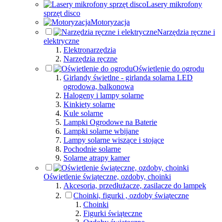
Lasery mikrofony
sprzęt disco
Motoryzacja
Narzędzia ręczne i
elektryczne
Elektronarzędzia
Narzędzia ręczne
Oświetlenie do ogrodu
Girlandy świetlne - girlanda solarna LED
ogrodowa, balkonowa
Halogeny i lampy solarne
Kinkiety solarne
Kule solarne
Lampki Ogrodowe na Baterie
Lampki solarne wbijane
Lampy solarne wiszące i stojące
Pochodnie solarne
Solarne atrapy kamer
Oświetlenie świąteczne, ozdoby, choinki
Akcesoria, przedłużacze, zasilacze do lampek
Choinki, figurki , ozdoby świąteczne
Choinki
Figurki świąteczne