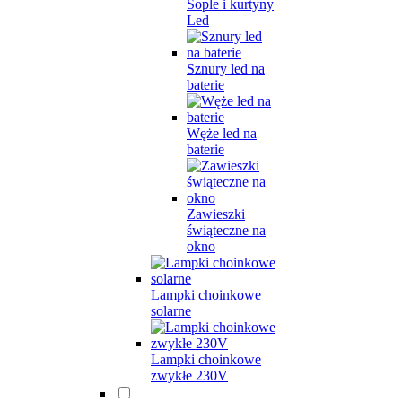
Sople i kurtyny
Led
Sznury led na
baterie
Węże led na
baterie
Zawieszki
świąteczne na
okno
Lampki choinkowe
solarne
Lampki choinkowe
zwykłe 230V