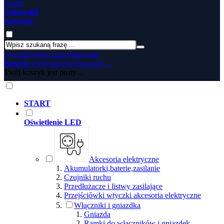
Konto
Schowek
0
Koszyk
0
wyszukiwanie zaawansowane
Koszyk
Twój koszyk jest pusty ...
Twój koszyk jest pusty ...
START
Oświetlenie LED
Akcesoria elektryczne
Akumulatorki,baterie,zasilanie
Czujniki ruchu
Przedłużacze i listwy zasilające
Przejściówki wtyczki akcesoria elektryczne
Włączniki i gniazdka
Gniazda
Ramki do włączników i gniazdek