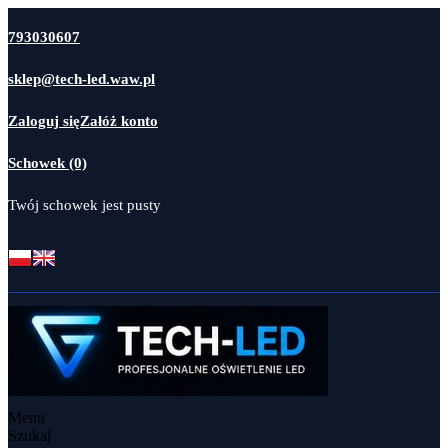
793030607
sklep@tech-led.waw.pl
Zaloguj się
Załóż konto
Schowek (0)
Twój schowek jest pusty
Menu
Szukaj