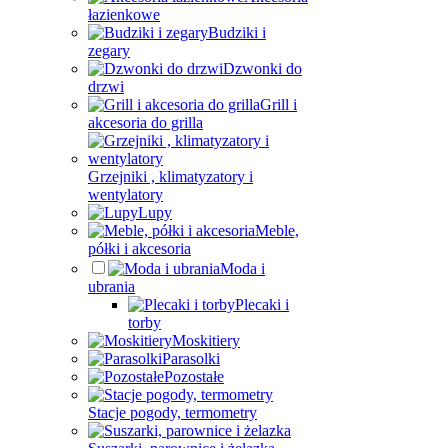
łazienkowe
Budziki i
zegary
Dzwonki do
drzwi
Grill i
akcesoria do grilla
Grzejniki , klimatyzatory i
wentylatory
Lupy
Meble,
półki i akcesoria
Moda i
ubrania
Plecaki i
torby
Moskitiery
Parasolki
Pozostałe
Stacje pogody, termometry