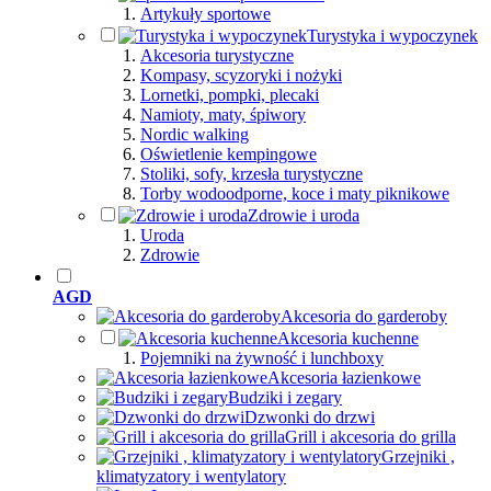
Artykuły sportowe
Turystyka i wypoczynek
Akcesoria turystyczne
Kompasy, scyzoryki i nożyki
Lornetki, pompki, plecaki
Namioty, maty, śpiwory
Nordic walking
Oświetlenie kempingowe
Stoliki, sofy, krzesła turystyczne
Torby wodoodporne, koce i maty piknikowe
Zdrowie i uroda
Uroda
Zdrowie
AGD
Akcesoria do garderoby
Akcesoria kuchenne
Pojemniki na żywność i lunchboxy
Akcesoria łazienkowe
Budziki i zegary
Dzwonki do drzwi
Grill i akcesoria do grilla
Grzejniki ,
klimatyzatory i wentylatory