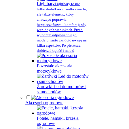
Lightbary
Lightbary to nie
tylko dodatkowe źródła światła,
ale także element, który
znacząco poprawia
bezpieczeństwo i komfort jazdy
w trudnych warunkach. Przed
wyborem odpowiedniego
modelu warto zwrócić uwagę na
kilka aspektów. Po pierwsze,
dobierz długość i moc ś
Pozostałe akcesoria
motocyklowe
Żarówki Led do motorów i
samochodów
Akcesoria ogrodowe
Fotele, hamaki, krzesła
ogrodowe