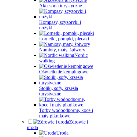
Akcesoria turystyczne
Kompasy, scyzoryki i
nożyki
Lornetki, pompki, plecaki
Namioty, maty, śpiwory
Nordic
walking
Oświetlenie kempingowe
Stoliki, sofy, krzesła
turystyczne
Torby wodoodporne, koce i
maty piknikowe
Zdrowie i
uroda
Uroda