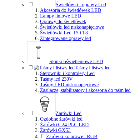
Świetlówki i oprawy Led
Akcesoria do świetlówek LED
Lampy liniowe LED
Oprawy do świetlówek
Świetlówki led niskonapięciowe
Świetlówki Led T5 i T8
Zintegrowane oprawy led
Słupki oświetleniowe LED
Taśmy i listwy led
Sterowniki i kontrolery Led
Taśmy led 230V
Taśmy LED niskonapięciowe
Zasilacze, stabilizatory i akcesoria do taśm led
Żarówki Led
Ozdobne żarówki led
Żarówki G24 PLC LED
Żarówki GX53
Żarówki kolorowe i RGB