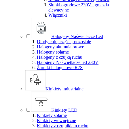
Słupki ogrodowe 230V i gniazda
elewacyjne
Włączniki
Halogeny-Naświetlacze Led
Diody cob , części , pozostałe
Halogeny akumulatorowe
Halogeny solarne
Halogeny z czujką ruchu
Halogeny-Naświetlacze led 230V
Żarniki halogenowe R7S
Kinkiety industrialne
Kinkiety LED
Kinkiety solarne
Kinkiety wewnętrzne
Kinkiety z czujnikiem ruchu