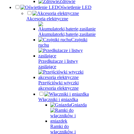
Zdrowie
Oświetlenie LED
Akcesoria elektryczne
Akumulatorki,baterie,zasilanie
Czujniki
ruchu
Przedłużacze i listwy
zasilające
Przejściówki wtyczki
akcesoria elektryczne
Włączniki i gniazdka
Gniazda
Ramki do
włączników i