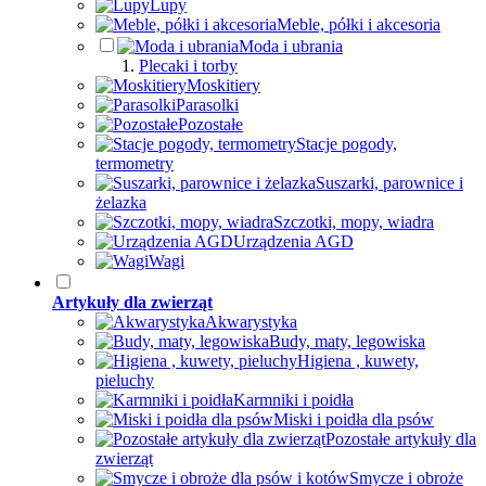
Lupy
Meble, półki i akcesoria
Moda i ubrania
Plecaki i torby
Moskitiery
Parasolki
Pozostałe
Stacje pogody,
termometry
Suszarki, parownice i
żelazka
Szczotki, mopy, wiadra
Urządzenia AGD
Wagi
Artykuły dla zwierząt
Akwarystyka
Budy, maty, legowiska
Higiena , kuwety,
pieluchy
Karmniki i poidła
Miski i poidła dla psów
Pozostałe artykuły dla
zwierząt
Smycze i obroże