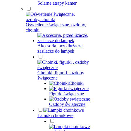
Solarne atrapy kamer
Oświetlenie świąteczne, ozdoby,
choinki
Akcesoria, przedłużacze,
zasilacze do lampek
Choinki, figurki , ozdoby
świąteczne
Choinki
Figurki świąteczne
Ozdoby świąteczne
Lampki choinkowe