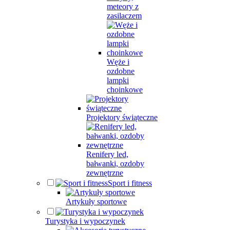
meteory z
zasilaczem
Węże i
ozdobne
lampki
choinkowe
Projektory świąteczne
Renifery led,
bałwanki, ozdoby
zewnętrzne
Sport i fitness
Artykuły sportowe
Turystyka i wypoczynek