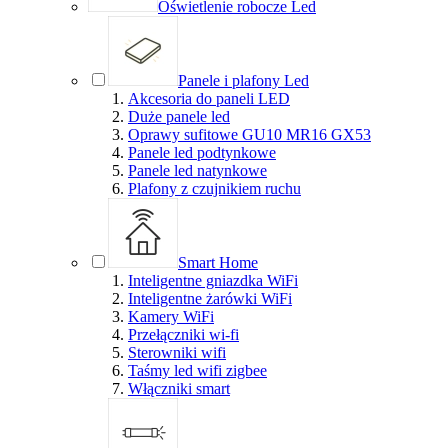
Oświetlenie robocze Led
Panele i plafony Led
Akcesoria do paneli LED
Duże panele led
Oprawy sufitowe GU10 MR16 GX53
Panele led podtynkowe
Panele led natynkowe
Plafony z czujnikiem ruchu
Smart Home
Inteligentne gniazdka WiFi
Inteligentne żarówki WiFi
Kamery WiFi
Przełączniki wi-fi
Sterowniki wifi
Taśmy led wifi zigbee
Włączniki smart