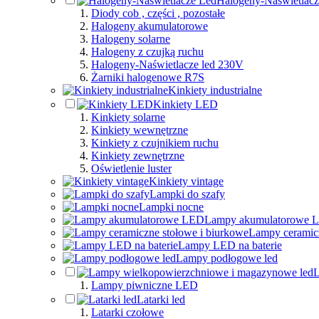
Halogeny-Naświetlacz
Diody cob , części , pozostałe
Halogeny akumulatorowe
Halogeny solarne
Halogeny z czujką ruchu
Halogeny-Naświetlacze led 230V
Żarniki halogenowe R7S
Kinkiety industrialne
Kinkiety LED
Kinkiety solarne
Kinkiety wewnętrzne
Kinkiety z czujnikiem ruchu
Kinkiety zewnętrzne
Oświetlenie luster
Kinkiety vintage
Lampki do szafy
Lampki nocne
Lampy akumulatorowe 
Lampy ceramicz
Lampy LED na baterie
Lampy podłogowe led
L
Lampy piwniczne LED
Latarki led
Latarki czołowe