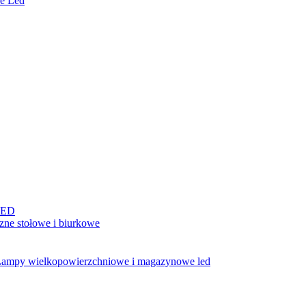
e Led
LED
ne stołowe i biurkowe
ampy wielkopowierzchniowe i magazynowe led