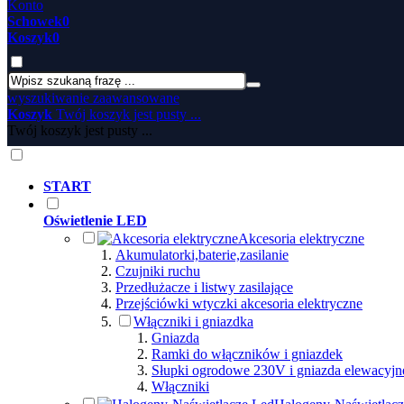
Konto
Schowek
0
Koszyk
0
wyszukiwanie zaawansowane
Koszyk
Twój koszyk jest pusty ...
Twój koszyk jest pusty ...
START
Oświetlenie LED
Akcesoria elektryczne
Akumulatorki,baterie,zasilanie
Czujniki ruchu
Przedłużacze i listwy zasilające
Przejściówki wtyczki akcesoria elektryczne
Włączniki i gniazdka
Gniazda
Ramki do włączników i gniazdek
Słupki ogrodowe 230V i gniazda elewacyjn
Włączniki