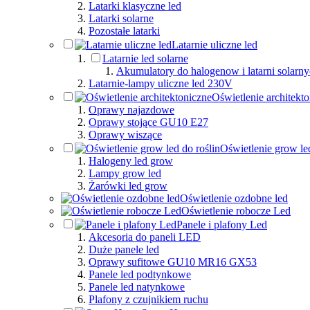
Latarki klasyczne led
Latarki solarne
Pozostałe latarki
Latarnie uliczne led
Latarnie led solarne
Akumulatory do halogenow i latarni solarn
Latarnie-lampy uliczne led 230V
Oświetlenie architekt
Oprawy najazdowe
Oprawy stojące GU10 E27
Oprawy wiszące
Oświetlenie grow led
Halogeny led grow
Lampy grow led
Żarówki led grow
Oświetlenie ozdobne led
Oświetlenie robocze Led
Panele i plafony Led
Akcesoria do paneli LED
Duże panele led
Oprawy sufitowe GU10 MR16 GX53
Panele led podtynkowe
Panele led natynkowe
Plafony z czujnikiem ruchu