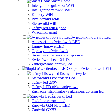
Smart Home
Inteligentne gniazdka WiFi
Inteligentne żarówki WiFi
Kamery WiFi
Przełączniki wi-fi
Sterowniki wifi
Taśmy led wifi zigbee
Włączniki smart
Świetlówki i oprawy Led
Akcesoria do świetlówek LED
Lampy liniowe LED
Oprawy do świetlówek
Świetlówki led niskonapięciowe
Świetlówki Led T5 i T8
Zintegrowane oprawy led
Słupki oświetleniowe LED
Taśmy i listwy led
Sterowniki i kontrolery Led
Taśmy led 230V
Taśmy LED niskonapięciowe
Zasilacze, stabilizatory i akcesoria do taśm led
Żarówki Led
Ozdobne żarówki led
Żarówki G24 PLC LED
Żarówki GX53