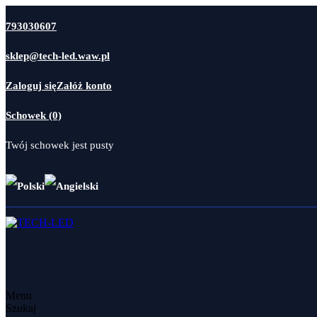
793030607
sklep@tech-led.waw.pl
Zaloguj się
Załóż konto
Schowek (0)
Twój schowek jest pusty
Menu
Szukaj