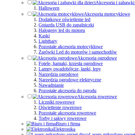
Akcesoria i zabawki 
Halloween
Akcesoria motocyklowe
Dodatkowe oświetlenie led
Gniazda USB do zapalniczki
Halogeny led do motoru
Kaski
Lightbary
Pozostałe akcesoria motocyklowe
Żarówki Led do motorów i samochodów
Akcesoria ogrodowe
Fotele, hamaki, krzesła ogrodowe
Lampy owadobójcze, łapki, lepy
Narzędzia ogrodowe
Narzędzia ogrodowe elektryczne
Nawadnianie
Pozostałe akcesoria do ogrodu
Akcesoria rowerowe
Liczniki rowerowe
Oświetlenie rowerowe
Pozostałe akcesoria rowerowe
Torby i sakwy rowerowe
Biuro i firma
Elektronika
Lasery mikrofony sprzęt