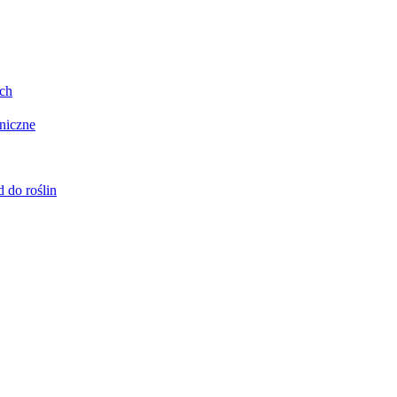
ych
oniczne
 do roślin