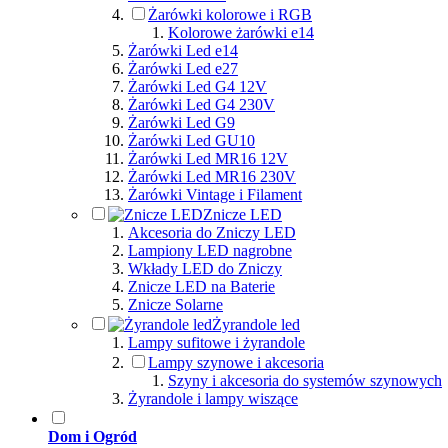
Żarówki kolorowe i RGB
Kolorowe żarówki e14
Żarówki Led e14
Żarówki Led e27
Żarówki Led G4 12V
Żarówki Led G4 230V
Żarówki Led G9
Żarówki Led GU10
Żarówki Led MR16 12V
Żarówki Led MR16 230V
Żarówki Vintage i Filament
Znicze LED
Akcesoria do Zniczy LED
Lampiony LED nagrobne
Wkłady LED do Zniczy
Znicze LED na Baterie
Znicze Solarne
Żyrandole led
Lampy sufitowe i żyrandole
Lampy szynowe i akcesoria
Szyny i akcesoria do systemów szynowych
Żyrandole i lampy wiszące
Dom i Ogród