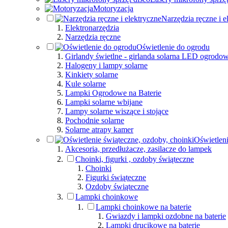
Motoryzacja
Narzędzia ręczne i e
Elektronarzędzia
Narzędzia ręczne
Oświetlenie do ogrodu
Girlandy świetlne - girlanda solarna LED ogrodo
Halogeny i lampy solarne
Kinkiety solarne
Kule solarne
Lampki Ogrodowe na Baterie
Lampki solarne wbijane
Lampy solarne wiszące i stojące
Pochodnie solarne
Solarne atrapy kamer
Oświetleni
Akcesoria, przedłużacze, zasilacze do lampek
Choinki, figurki , ozdoby świąteczne
Choinki
Figurki świąteczne
Ozdoby świąteczne
Lampki choinkowe
Lampki choinkowe na baterie
Gwiazdy i lampki ozdobne na baterie
Lampki drucikowe na baterie