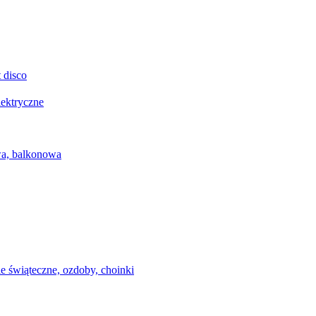
 disco
lektryczne
wa, balkonowa
e świąteczne, ozdoby, choinki