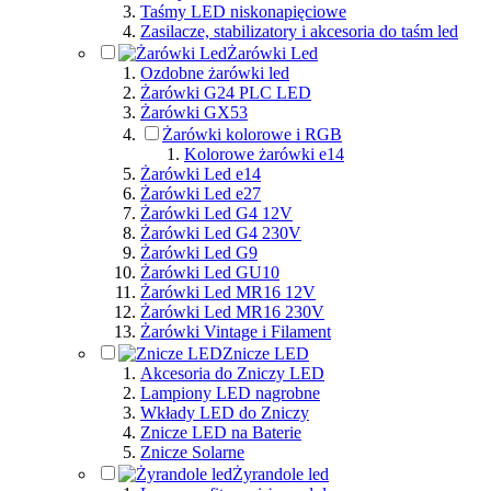
Taśmy LED niskonapięciowe
Zasilacze, stabilizatory i akcesoria do taśm led
Żarówki Led
Ozdobne żarówki led
Żarówki G24 PLC LED
Żarówki GX53
Żarówki kolorowe i RGB
Kolorowe żarówki e14
Żarówki Led e14
Żarówki Led e27
Żarówki Led G4 12V
Żarówki Led G4 230V
Żarówki Led G9
Żarówki Led GU10
Żarówki Led MR16 12V
Żarówki Led MR16 230V
Żarówki Vintage i Filament
Znicze LED
Akcesoria do Zniczy LED
Lampiony LED nagrobne
Wkłady LED do Zniczy
Znicze LED na Baterie
Znicze Solarne
Żyrandole led