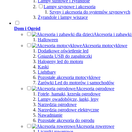
Lampy sufitowe i żyrandole
Lampy szynowe i akcesoria
Szyny i akcesoria do systemów szynowych
Żyrandole i lampy wiszące
Dom i Ogród
Akcesoria i zabawki 
Halloween
Akcesoria motocyklowe
Dodatkowe oświetlenie led
Gniazda USB do zapalniczki
Halogeny led do motoru
Kaski
Lightbary
Pozostałe akcesoria motocyklowe
Żarówki Led do motorów i samochodów
Akcesoria ogrodowe
Fotele, hamaki, krzesła ogrodowe
Lampy owadobójcze, łapki, lepy
Narzędzia ogrodowe
Narzędzia ogrodowe elektryczne
Nawadnianie
Pozostałe akcesoria do ogrodu
Akcesoria rowerowe
Liczniki rowerowe