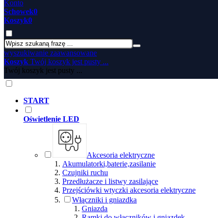
Konto
Schowek
0
Koszyk
0
wyszukiwanie zaawansowane
Koszyk
Twój koszyk jest pusty ...
Twój koszyk jest pusty ...
START
Oświetlenie LED
Akcesoria elektryczne
Akumulatorki,baterie,zasilanie
Czujniki ruchu
Przedłużacze i listwy zasilające
Przejściówki wtyczki akcesoria elektryczne
Włączniki i gniazdka
Gniazda
Ramki do włączników i gniazdek