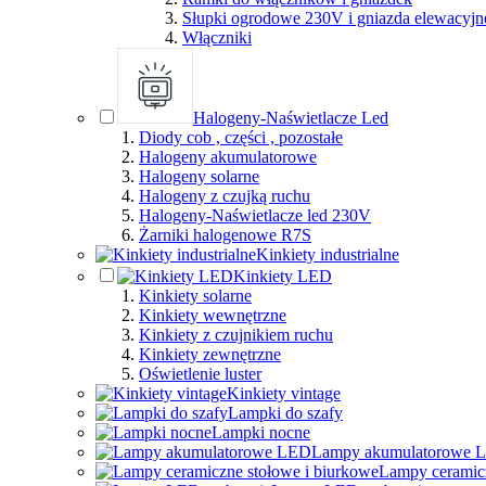
Słupki ogrodowe 230V i gniazda elewacyjn
Włączniki
Halogeny-Naświetlacze Led
Diody cob , części , pozostałe
Halogeny akumulatorowe
Halogeny solarne
Halogeny z czujką ruchu
Halogeny-Naświetlacze led 230V
Żarniki halogenowe R7S
Kinkiety industrialne
Kinkiety LED
Kinkiety solarne
Kinkiety wewnętrzne
Kinkiety z czujnikiem ruchu
Kinkiety zewnętrzne
Oświetlenie luster
Kinkiety vintage
Lampki do szafy
Lampki nocne
Lampy akumulatorowe 
Lampy ceramicz