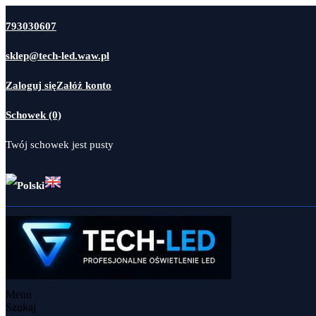
793030607
sklep@tech-led.waw.pl
Zaloguj się
Załóż konto
Schowek (0)
Twój schowek jest pusty
Menu
Szukaj