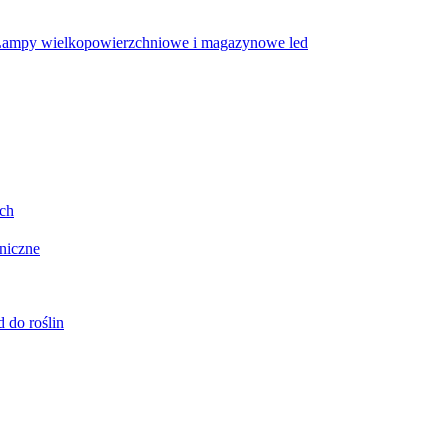
ampy wielkopowierzchniowe i magazynowe led
ych
oniczne
 do roślin