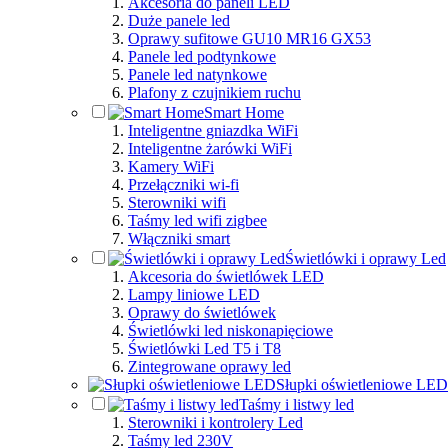
Akcesoria do paneli LED
Duże panele led
Oprawy sufitowe GU10 MR16 GX53
Panele led podtynkowe
Panele led natynkowe
Plafony z czujnikiem ruchu
Smart Home
Inteligentne gniazdka WiFi
Inteligentne żarówki WiFi
Kamery WiFi
Przełączniki wi-fi
Sterowniki wifi
Taśmy led wifi zigbee
Włączniki smart
Świetlówki i oprawy Led
Akcesoria do świetlówek LED
Lampy liniowe LED
Oprawy do świetlówek
Świetlówki led niskonapięciowe
Świetlówki Led T5 i T8
Zintegrowane oprawy led
Słupki oświetleniowe LED
Taśmy i listwy led
Sterowniki i kontrolery Led
Taśmy led 230V