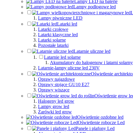
Lampy LED na baterie
Lampy podłogowe led
L
Lampy piwniczne LED
Latarki led
Latarki czołowe
Latarki klasyczne led
Latarki solarne
Pozostałe latarki
Latarnie uliczne led
Latarnie led solarne
Akumulatory do halogenow i latarni solarn
Latarnie-lampy uliczne led 230V
Oświetlenie architekt
Oprawy najazdowe
Oprawy stojące GU10 E27
Oprawy wiszące
Oświetlenie grow led
Halogeny led grow
Lampy grow led
Żarówki led grow
Oświetlenie ozdobne led
Oświetlenie robocze Led
Panele i plafony Led