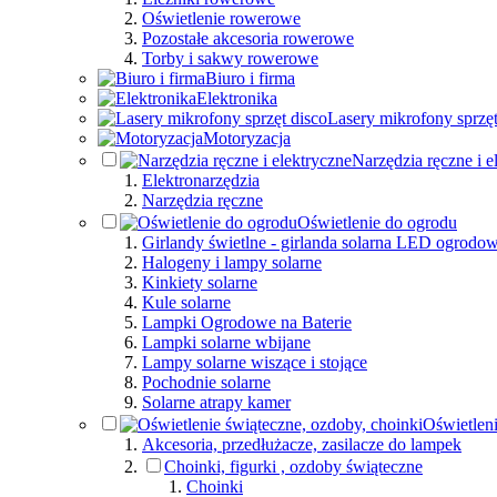
Oświetlenie rowerowe
Pozostałe akcesoria rowerowe
Torby i sakwy rowerowe
Biuro i firma
Elektronika
Lasery mikrofony sprzęt
Motoryzacja
Narzędzia ręczne i e
Elektronarzędzia
Narzędzia ręczne
Oświetlenie do ogrodu
Girlandy świetlne - girlanda solarna LED ogrodo
Halogeny i lampy solarne
Kinkiety solarne
Kule solarne
Lampki Ogrodowe na Baterie
Lampki solarne wbijane
Lampy solarne wiszące i stojące
Pochodnie solarne
Solarne atrapy kamer
Oświetleni
Akcesoria, przedłużacze, zasilacze do lampek
Choinki, figurki , ozdoby świąteczne
Choinki