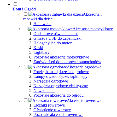
Dom i Ogród
Akcesoria i
zabawki dla dzieci
Halloween
Akcesoria motocyklowe
Dodatkowe oświetlenie led
Gniazda USB do zapalniczki
Halogeny led do motoru
Kaski
Lightbary
Pozostałe akcesoria motocyklowe
Żarówki Led do motorów i samochodów
Akcesoria ogrodowe
Fotele, hamaki, krzesła ogrodowe
Lampy owadobójcze, łapki, lepy
Narzędzia ogrodowe
Narzędzia ogrodowe elektryczne
Nawadnianie
Pozostałe akcesoria do ogrodu
Akcesoria rowerowe
Liczniki rowerowe
Oświetlenie rowerowe
Pozostałe akcesoria rowerowe