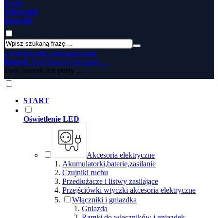
Konto
Schowek
0
Koszyk
0
wyszukiwanie zaawansowane
Koszyk
Twój koszyk jest pusty ...
Twój koszyk jest pusty ...
START
Oświetlenie LED
Akcesoria elektryczne
Akumulatorki,baterie,zasilanie
Czujniki ruchu
Przedłużacze i listwy zasilające
Przejściówki wtyczki akcesoria elektryczne
Włączniki i gniazdka
Gniazda
Ramki do włączników i gniazdek