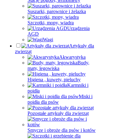
Stacje pogody, termometry
Suszarki, parownice i żelazka
Szczotki, mopy, wiadra
Urządzenia
AGD
Wagi
Artykuły dla
zwierząt
Akwarystyka
Budy,
maty, legowiska
Higiena , kuwety, pieluchy
Karmniki i
poidła
Miski i
poidła dla psów
Pozostałe artykuły dla zwierząt
Smycze i obroże dla psów i kotów