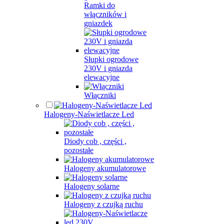
Ramki do
włączników i
gniazdek
Słupki ogrodowe
230V i gniazda
elewacyjne
Włączniki
Halogeny-Naświetlacze Led
Diody cob , części ,
pozostałe
Halogeny akumulatorowe
Halogeny solarne
Halogeny z czujką ruchu