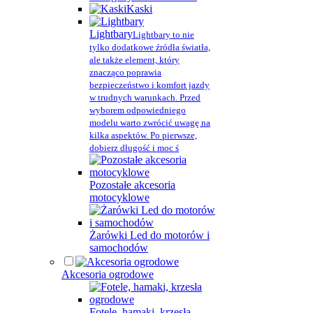
Kaski
Lightbary
Lightbary to nie
tylko dodatkowe źródła światła,
ale także element, który
znacząco poprawia
bezpieczeństwo i komfort jazdy
w trudnych warunkach. Przed
wyborem odpowiedniego
modelu warto zwrócić uwagę na
kilka aspektów. Po pierwsze,
dobierz długość i moc ś
Pozostałe akcesoria
motocyklowe
Żarówki Led do motorów i
samochodów
Akcesoria ogrodowe
Fotele, hamaki, krzesła