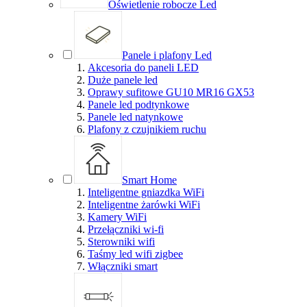
Oświetlenie robocze Led
Panele i plafony Led
Akcesoria do paneli LED
Duże panele led
Oprawy sufitowe GU10 MR16 GX53
Panele led podtynkowe
Panele led natynkowe
Plafony z czujnikiem ruchu
Smart Home
Inteligentne gniazdka WiFi
Inteligentne żarówki WiFi
Kamery WiFi
Przełączniki wi-fi
Sterowniki wifi
Taśmy led wifi zigbee
Włączniki smart