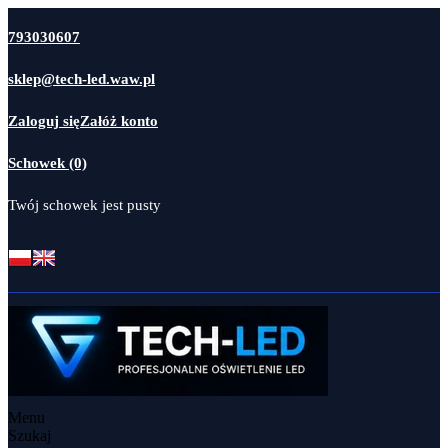
793030607
sklep@tech-led.waw.pl
Zaloguj się
Załóż konto
Schowek (0)
Twój schowek jest pusty
Menu
Szukaj