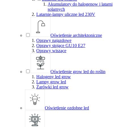
Akumulatory do halogenow i latarni
solarnych
Latarnie-lampy uliczne led 230V
Oświetlenie architektoniczne
Oprawy najazdowe
Oprawy stojące GU10 E27
Oprawy wiszące
Oświetlenie grow led do roślin
Halogeny led grow
Lampy grow led
Żarówki led grow
Oświetlenie ozdobne led