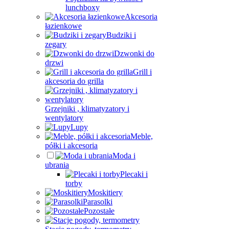
lunchboxy
Akcesoria
łazienkowe
Budziki i
zegary
Dzwonki do
drzwi
Grill i
akcesoria do grilla
Grzejniki , klimatyzatory i
wentylatory
Lupy
Meble,
półki i akcesoria
Moda i
ubrania
Plecaki i
torby
Moskitiery
Parasolki
Pozostałe