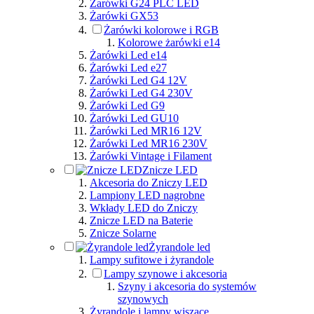
Żarówki G24 PLC LED
Żarówki GX53
Żarówki kolorowe i RGB
Kolorowe żarówki e14
Żarówki Led e14
Żarówki Led e27
Żarówki Led G4 12V
Żarówki Led G4 230V
Żarówki Led G9
Żarówki Led GU10
Żarówki Led MR16 12V
Żarówki Led MR16 230V
Żarówki Vintage i Filament
Znicze LED
Akcesoria do Zniczy LED
Lampiony LED nagrobne
Wkłady LED do Zniczy
Znicze LED na Baterie
Znicze Solarne
Żyrandole led
Lampy sufitowe i żyrandole
Lampy szynowe i akcesoria
Szyny i akcesoria do systemów
szynowych
Żyrandole i lampy wiszące