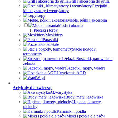
Grill i akcesoria do grilla
Grzejniki ,
klimatyzatory i wentylatory
Lupy
Meble, półki i akcesoria
Moda i ubrania
Plecaki i torby
Moskitiery
Parasolki
Pozostałe
Stacje pogody,
termometry
Suszarki, parownice i
żelazka
Szczotki, mopy, wiadra
Urządzenia AGD
Wagi
Artykuły dla zwierząt
Akwarystyka
Budy, maty, legowiska
Higiena , kuwety,
pieluchy
Karmniki i poidła
Miski i poidła dla psów