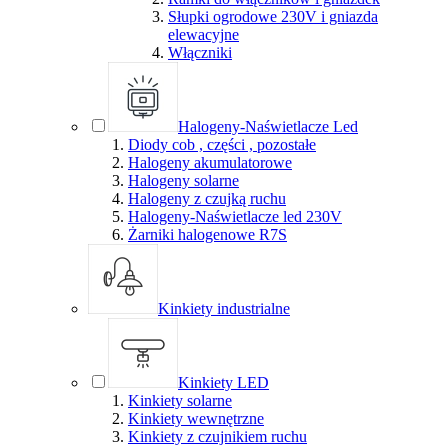
Słupki ogrodowe 230V i gniazda
elewacyjne
Włączniki
Halogeny-Naświetlacze Led
Diody cob , części , pozostałe
Halogeny akumulatorowe
Halogeny solarne
Halogeny z czujką ruchu
Halogeny-Naświetlacze led 230V
Żarniki halogenowe R7S
Kinkiety industrialne
Kinkiety LED
Kinkiety solarne
Kinkiety wewnętrzne
Kinkiety z czujnikiem ruchu