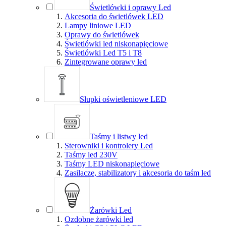
Świetlówki i oprawy Led
Akcesoria do świetlówek LED
Lampy liniowe LED
Oprawy do świetlówek
Świetlówki led niskonapięciowe
Świetlówki Led T5 i T8
Zintegrowane oprawy led
Słupki oświetleniowe LED
Taśmy i listwy led
Sterowniki i kontrolery Led
Taśmy led 230V
Taśmy LED niskonapięciowe
Zasilacze, stabilizatory i akcesoria do taśm led
Żarówki Led
Ozdobne żarówki led