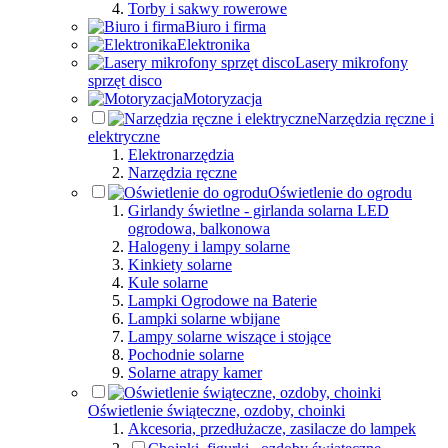
Torby i sakwy rowerowe
Biuro i firma
Elektronika
Lasery mikrofony
sprzęt disco
Motoryzacja
Narzędzia ręczne i
elektryczne
Elektronarzędzia
Narzędzia ręczne
Oświetlenie do ogrodu
Girlandy świetlne - girlanda solarna LED
ogrodowa, balkonowa
Halogeny i lampy solarne
Kinkiety solarne
Kule solarne
Lampki Ogrodowe na Baterie
Lampki solarne wbijane
Lampy solarne wiszące i stojące
Pochodnie solarne
Solarne atrapy kamer
Oświetlenie świąteczne, ozdoby, choinki
Akcesoria, przedłużacze, zasilacze do lampek