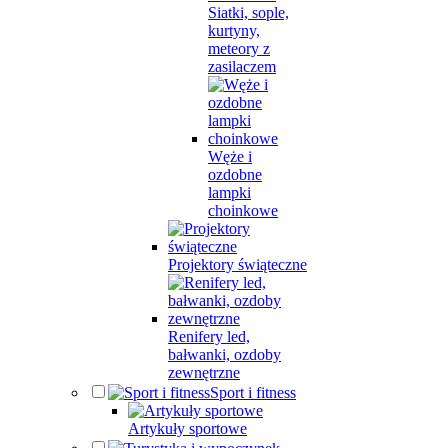
Siatki, sople,
kurtyny,
meteory z
zasilaczem
Węże i
ozdobne
lampki
choinkowe
Projektory świąteczne
Renifery led,
bałwanki, ozdoby
zewnętrzne
Sport i fitness
Artykuły sportowe