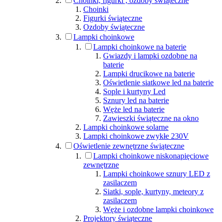
Choinki, figurki , ozdoby świąteczne
Choinki
Figurki świąteczne
Ozdoby świąteczne
Lampki choinkowe
Lampki choinkowe na baterie
Gwiazdy i lampki ozdobne na
baterie
Lampki drucikowe na baterie
Oświetlenie siatkowe led na baterie
Sople i kurtyny Led
Sznury led na baterie
Węże led na baterie
Zawieszki świąteczne na okno
Lampki choinkowe solarne
Lampki choinkowe zwykłe 230V
Oświetlenie zewnętrzne świąteczne
Lampki choinkowe niskonapięciowe
zewnętrzne
Lampki choinkowe sznury LED z
zasilaczem
Siatki, sople, kurtyny, meteory z
zasilaczem
Węże i ozdobne lampki choinkowe
Projektory świąteczne