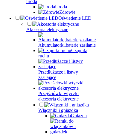
uroda
Uroda
Zdrowie
Oświetlenie LED
Akcesoria elektryczne
Akumulatorki,baterie,zasilanie
Czujniki
ruchu
Przedłużacze i listwy
zasilające
Przejściówki wtyczki
akcesoria elektryczne
Włączniki i gniazdka
Gniazda