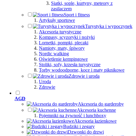
Siatki, sople, kurtyny, meteory z
zasilaczem
Sport i fitness
Artykuły sportowe
Turystyka i wypoczynek
Akcesoria turystyczne
Kompasy, scyzoryki i nożyki
Lornetki, pompki, plecaki
Namioty, maty, śpiwory
Nordic walking
Oświetlenie kempingowe
Stoliki, sofy, krzesła turystyczne
Torby wodoodporne, koce i maty piknikowe
Zdrowie i uroda
Uroda
Zdrowie
AGD
Akcesoria do garderoby
Akcesoria kuchenne
Pojemniki na żywność i lunchboxy
Akcesoria łazienkowe
Budziki i zegary
Dzwonki do drzwi