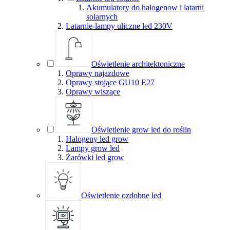
Akumulatory do halogenow i latarni
solarnych
Latarnie-lampy uliczne led 230V
Oświetlenie architektoniczne
Oprawy najazdowe
Oprawy stojące GU10 E27
Oprawy wiszące
Oświetlenie grow led do roślin
Halogeny led grow
Lampy grow led
Żarówki led grow
Oświetlenie ozdobne led