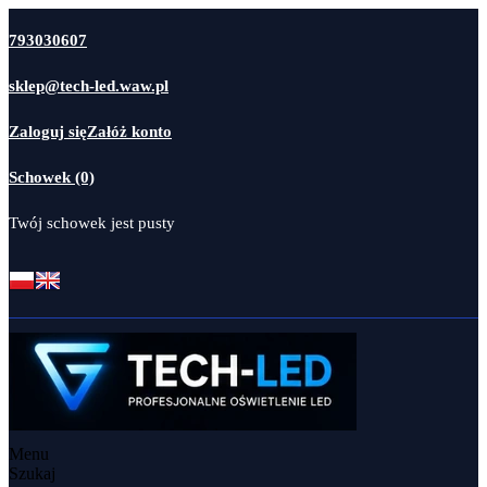
793030607
sklep@tech-led.waw.pl
Zaloguj się
Załóż konto
Schowek (0)
Twój schowek jest pusty
Menu
Szukaj