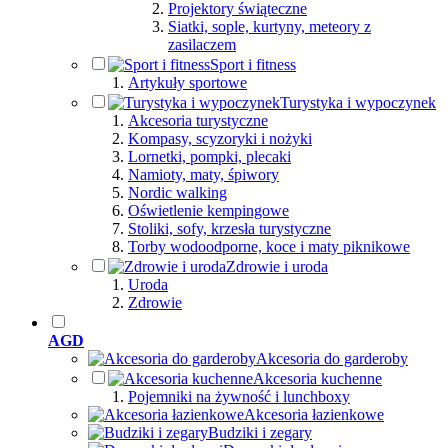
Projektory świąteczne
Siatki, sople, kurtyny, meteory z
zasilaczem
Sport i fitness
Artykuły sportowe
Turystyka i wypoczynek
Akcesoria turystyczne
Kompasy, scyzoryki i nożyki
Lornetki, pompki, plecaki
Namioty, maty, śpiwory
Nordic walking
Oświetlenie kempingowe
Stoliki, sofy, krzesła turystyczne
Torby wodoodporne, koce i maty piknikowe
Zdrowie i uroda
Uroda
Zdrowie
AGD
Akcesoria do garderoby
Akcesoria kuchenne
Pojemniki na żywność i lunchboxy
Akcesoria łazienkowe
Budziki i zegary