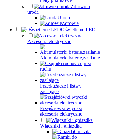
maty piknikowe
Zdrowie i
uroda
Uroda
Zdrowie
Oświetlenie LED
Akcesoria elektryczne
Akumulatorki,baterie,zasilanie
Czujniki
ruchu
Przedłużacze i listwy
zasilające
Przejściówki wtyczki
akcesoria elektryczne
Włączniki i gniazdka
Gniazda