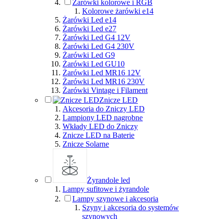
Żarówki kolorowe i RGB
Kolorowe żarówki e14
Żarówki Led e14
Żarówki Led e27
Żarówki Led G4 12V
Żarówki Led G4 230V
Żarówki Led G9
Żarówki Led GU10
Żarówki Led MR16 12V
Żarówki Led MR16 230V
Żarówki Vintage i Filament
Znicze LED
Akcesoria do Zniczy LED
Lampiony LED nagrobne
Wkłady LED do Zniczy
Znicze LED na Baterie
Znicze Solarne
Żyrandole led
Lampy sufitowe i żyrandole
Lampy szynowe i akcesoria
Szyny i akcesoria do systemów
szynowych