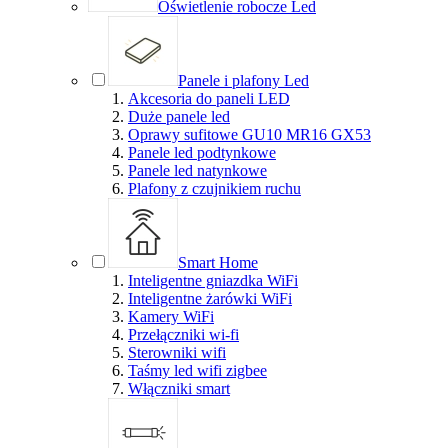
Oświetlenie robocze Led
Panele i plafony Led
Akcesoria do paneli LED
Duże panele led
Oprawy sufitowe GU10 MR16 GX53
Panele led podtynkowe
Panele led natynkowe
Plafony z czujnikiem ruchu
Smart Home
Inteligentne gniazdka WiFi
Inteligentne żarówki WiFi
Kamery WiFi
Przełączniki wi-fi
Sterowniki wifi
Taśmy led wifi zigbee
Włączniki smart