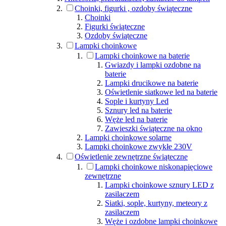
Choinki, figurki , ozdoby świąteczne
Choinki
Figurki świąteczne
Ozdoby świąteczne
Lampki choinkowe
Lampki choinkowe na baterie
Gwiazdy i lampki ozdobne na
baterie
Lampki drucikowe na baterie
Oświetlenie siatkowe led na baterie
Sople i kurtyny Led
Sznury led na baterie
Węże led na baterie
Zawieszki świąteczne na okno
Lampki choinkowe solarne
Lampki choinkowe zwykłe 230V
Oświetlenie zewnętrzne świąteczne
Lampki choinkowe niskonapięciowe
zewnętrzne
Lampki choinkowe sznury LED z
zasilaczem
Siatki, sople, kurtyny, meteory z
zasilaczem
Węże i ozdobne lampki choinkowe