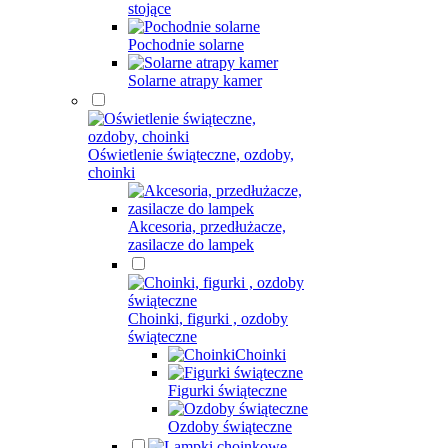
stojące
Pochodnie solarne
Solarne atrapy kamer
Oświetlenie świąteczne, ozdoby,
choinki
Akcesoria, przedłużacze,
zasilacze do lampek
Choinki, figurki , ozdoby
świąteczne
Choinki
Figurki świąteczne
Ozdoby świąteczne