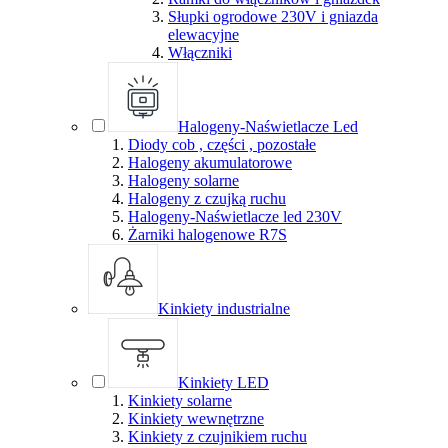
Słupki ogrodowe 230V i gniazda
elewacyjne
Włączniki
Halogeny-Naświetlacze Led
Diody cob , części , pozostałe
Halogeny akumulatorowe
Halogeny solarne
Halogeny z czujką ruchu
Halogeny-Naświetlacze led 230V
Żarniki halogenowe R7S
Kinkiety industrialne
Kinkiety LED
Kinkiety solarne
Kinkiety wewnętrzne
Kinkiety z czujnikiem ruchu