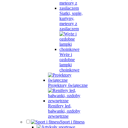
Siatki, sople,
kurtyny,
meteory z
zasilaczem
Węże i
ozdobne
lampki
choinkowe
Projektory świąteczne
Renifery led,
bałwanki, ozdoby
zewnętrzne
Sport i fitness