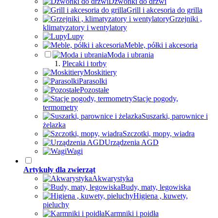
Dzwonki do drzwi
Grill i akcesoria do grilla
Grzejniki ,
klimatyzatory i wentylatory
Lupy
Meble, półki i akcesoria
Moda i ubrania
Plecaki i torby
Moskitiery
Parasolki
Pozostałe
Stacje pogody,
termometry
Suszarki, parownice i
żelazka
Szczotki, mopy, wiadra
Urządzenia AGD
Wagi
Artykuły dla zwierząt
Akwarystyka
Budy, maty, legowiska
Higiena , kuwety,
pieluchy
Karmniki i poidła