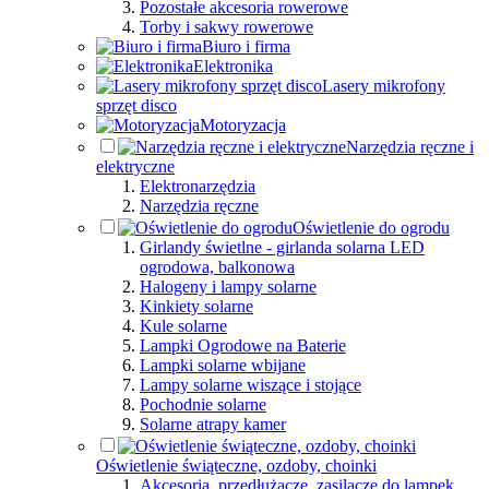
Pozostałe akcesoria rowerowe
Torby i sakwy rowerowe
Biuro i firma
Elektronika
Lasery mikrofony
sprzęt disco
Motoryzacja
Narzędzia ręczne i
elektryczne
Elektronarzędzia
Narzędzia ręczne
Oświetlenie do ogrodu
Girlandy świetlne - girlanda solarna LED
ogrodowa, balkonowa
Halogeny i lampy solarne
Kinkiety solarne
Kule solarne
Lampki Ogrodowe na Baterie
Lampki solarne wbijane
Lampy solarne wiszące i stojące
Pochodnie solarne
Solarne atrapy kamer
Oświetlenie świąteczne, ozdoby, choinki
Akcesoria, przedłużacze, zasilacze do lampek