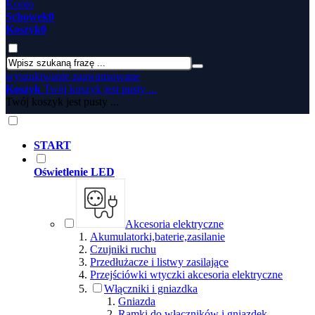
Konto
Schowek
0
Koszyk
0
wyszukiwanie zaawansowane
Koszyk
Twój koszyk jest pusty ...
Twój koszyk jest pusty ...
START
Oświetlenie LED
Akcesoria elektryczne
Akumulatorki,baterie,zasilanie
Czujniki ruchu
Przedłużacze i listwy zasilające
Przejściówki wtyczki akcesoria elektryczne
Włączniki i gniazdka
Gniazda
Ramki do włączników i gniazdek