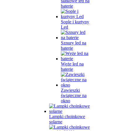
siatkowe led na
baterie
Sople i kurtyny
Led
Sznury led na
baterie
Węże led na
baterie
Zawieszki
świąteczne na
okno
Lampki choinkowe
solarne