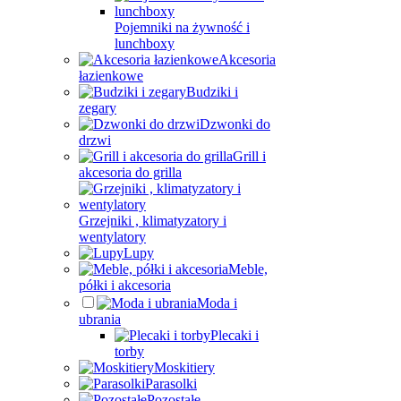
Pojemniki na żywność i
lunchboxy
Akcesoria
łazienkowe
Budziki i
zegary
Dzwonki do
drzwi
Grill i
akcesoria do grilla
Grzejniki , klimatyzatory i
wentylatory
Lupy
Meble,
półki i akcesoria
Moda i
ubrania
Plecaki i
torby
Moskitiery
Parasolki
Pozostałe