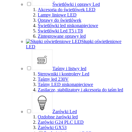
Świetlówki i oprawy Led
Akcesoria do świetlówek LED
Lampy liniowe LED
Oprawy do świetlówek
Świetlówki led niskonapięciowe
Świetlówki Led T5 i T8
Zintegrowane oprawy led
Słupki oświetleniowe
LED
Taśmy i listwy led
Sterowniki i kontrolery Led
Taśmy led 230V
Taśmy LED niskonapięciowe
Zasilacze, stabilizatory i akcesoria do taśm led
Żarówki Led
Ozdobne żarówki led
Żarówki G24 PLC LED
Żarówki GX53