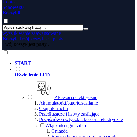
Konto
Schowek
0
Koszyk
0
wyszukiwanie zaawansowane
Koszyk
Twój koszyk jest pusty ...
Twój koszyk jest pusty ...
START
Oświetlenie LED
Akcesoria elektryczne
Akumulatorki,baterie,zasilanie
Czujniki ruchu
Przedłużacze i listwy zasilające
Przejściówki wtyczki akcesoria elektryczne
Włączniki i gniazdka
Gniazda
Ramki do włączników i gniazdek