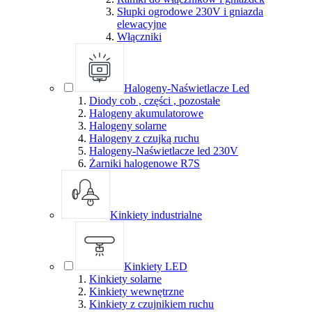
Słupki ogrodowe 230V i gniazda
elewacyjne
Włączniki
Halogeny-Naświetlacze Led
Diody cob , części , pozostałe
Halogeny akumulatorowe
Halogeny solarne
Halogeny z czujką ruchu
Halogeny-Naświetlacze led 230V
Żarniki halogenowe R7S
Kinkiety industrialne
Kinkiety LED
Kinkiety solarne
Kinkiety wewnętrzne
Kinkiety z czujnikiem ruchu