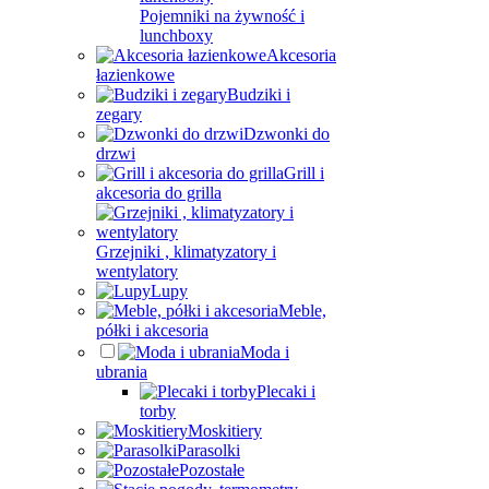
Pojemniki na żywność i
lunchboxy
Akcesoria
łazienkowe
Budziki i
zegary
Dzwonki do
drzwi
Grill i
akcesoria do grilla
Grzejniki , klimatyzatory i
wentylatory
Lupy
Meble,
półki i akcesoria
Moda i
ubrania
Plecaki i
torby
Moskitiery
Parasolki
Pozostałe