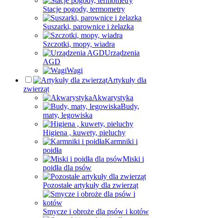
Stacje pogody, termometry
Suszarki, parownice i żelazka
Szczotki, mopy, wiadra
Urządzenia
AGD
Wagi
Artykuły dla
zwierząt
Akwarystyka
Budy,
maty, legowiska
Higiena , kuwety, pieluchy
Karmniki i
poidła
Miski i
poidła dla psów
Pozostałe artykuły dla zwierząt
Smycze i obroże dla psów i kotów