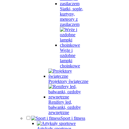
Siatki, sople,
kurtyny,
meteory z
zasilaczem
Węże i
ozdobne
lampki
choinkowe
Projektory świąteczne
Renifery led,
bałwanki, ozdoby
zewnętrzne
Sport i fitness
Artykuły sportowe