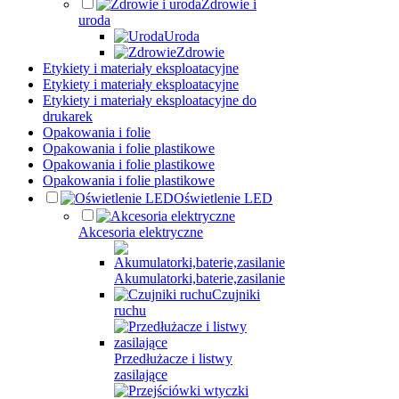
Zdrowie i
uroda
Uroda
Zdrowie
Etykiety i materiały eksploatacyjne
Etykiety i materiały eksploatacyjne
Etykiety i materiały eksploatacyjne do
drukarek
Opakowania i folie
Opakowania i folie plastikowe
Opakowania i folie plastikowe
Opakowania i folie plastikowe
Oświetlenie LED
Akcesoria elektryczne
Akumulatorki,baterie,zasilanie
Czujniki
ruchu
Przedłużacze i listwy
zasilające