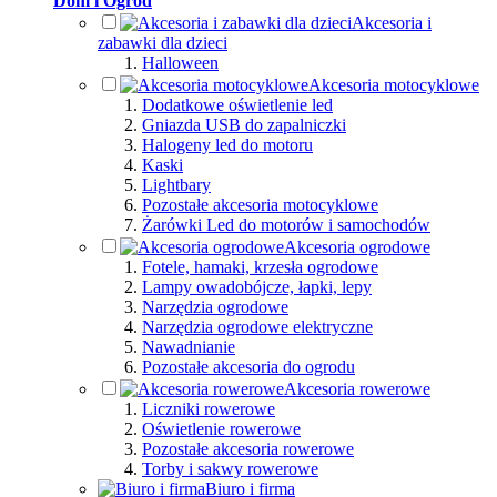
Dom i Ogród
Akcesoria i
zabawki dla dzieci
Halloween
Akcesoria motocyklowe
Dodatkowe oświetlenie led
Gniazda USB do zapalniczki
Halogeny led do motoru
Kaski
Lightbary
Pozostałe akcesoria motocyklowe
Żarówki Led do motorów i samochodów
Akcesoria ogrodowe
Fotele, hamaki, krzesła ogrodowe
Lampy owadobójcze, łapki, lepy
Narzędzia ogrodowe
Narzędzia ogrodowe elektryczne
Nawadnianie
Pozostałe akcesoria do ogrodu
Akcesoria rowerowe
Liczniki rowerowe
Oświetlenie rowerowe
Pozostałe akcesoria rowerowe
Torby i sakwy rowerowe
Biuro i firma