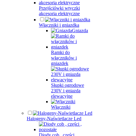
Przejściówki wtyczki
akcesoria elektryczne
Włączniki i gniazdka
Gniazda
Ramki do
włączników i
gniazdek
Słupki ogrodowe
230V i gniazda
elewacyjne
Włączniki
Halogeny-Naświetlacze Led
Diody cob , części ,