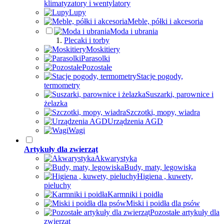
klimatyzatory i wentylatory
Lupy
Meble, półki i akcesoria
Moda i ubrania
Plecaki i torby
Moskitiery
Parasolki
Pozostałe
Stacje pogody,
termometry
Suszarki, parownice i
żelazka
Szczotki, mopy, wiadra
Urządzenia AGD
Wagi
Artykuły dla zwierząt
Akwarystyka
Budy, maty, legowiska
Higiena , kuwety,
pieluchy
Karmniki i poidła
Miski i poidła dla psów
Pozostałe artykuły dla
zwierząt