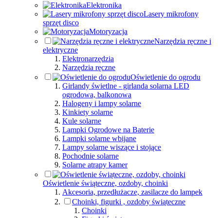
Elektronika
Lasery mikrofony
sprzęt disco
Motoryzacja
Narzędzia ręczne i
elektryczne
Elektronarzędzia
Narzędzia ręczne
Oświetlenie do ogrodu
Girlandy świetlne - girlanda solarna LED
ogrodowa, balkonowa
Halogeny i lampy solarne
Kinkiety solarne
Kule solarne
Lampki Ogrodowe na Baterie
Lampki solarne wbijane
Lampy solarne wiszące i stojące
Pochodnie solarne
Solarne atrapy kamer
Oświetlenie świąteczne, ozdoby, choinki
Akcesoria, przedłużacze, zasilacze do lampek
Choinki, figurki , ozdoby świąteczne
Choinki