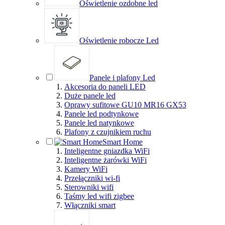
Oświetlenie ozdobne led
Oświetlenie robocze Led
Panele i plafony Led
Akcesoria do paneli LED
Duże panele led
Oprawy sufitowe GU10 MR16 GX53
Panele led podtynkowe
Panele led natynkowe
Plafony z czujnikiem ruchu
Smart Home
Inteligentne gniazdka WiFi
Inteligentne żarówki WiFi
Kamery WiFi
Przełączniki wi-fi
Sterowniki wifi
Taśmy led wifi zigbee
Włączniki smart