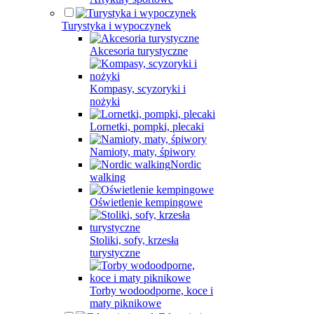
Turystyka i wypoczynek
Akcesoria turystyczne
Kompasy, scyzoryki i
nożyki
Lornetki, pompki, plecaki
Namioty, maty, śpiwory
Nordic
walking
Oświetlenie kempingowe
Stoliki, sofy, krzesła
turystyczne
Torby wodoodporne, koce i
maty piknikowe