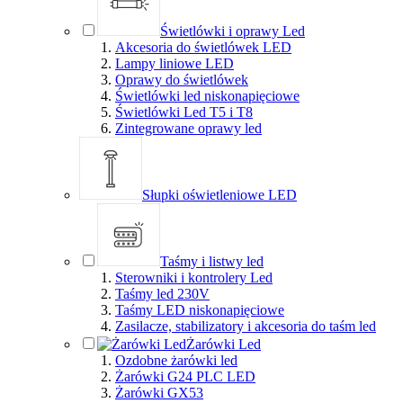
Świetlówki i oprawy Led
Akcesoria do świetlówek LED
Lampy liniowe LED
Oprawy do świetlówek
Świetlówki led niskonapięciowe
Świetlówki Led T5 i T8
Zintegrowane oprawy led
Słupki oświetleniowe LED
Taśmy i listwy led
Sterowniki i kontrolery Led
Taśmy led 230V
Taśmy LED niskonapięciowe
Zasilacze, stabilizatory i akcesoria do taśm led
Żarówki Led
Ozdobne żarówki led
Żarówki G24 PLC LED
Żarówki GX53