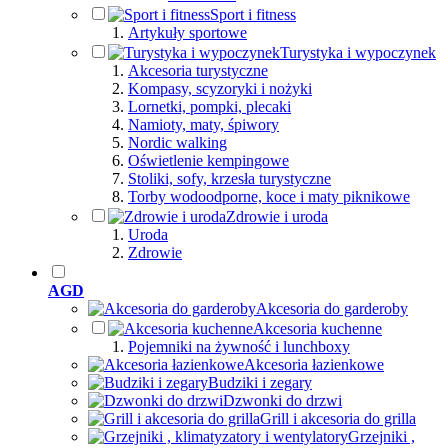
Sport i fitness
Artykuły sportowe
Turystyka i wypoczynek
Akcesoria turystyczne
Kompasy, scyzoryki i nożyki
Lornetki, pompki, plecaki
Namioty, maty, śpiwory
Nordic walking
Oświetlenie kempingowe
Stoliki, sofy, krzesła turystyczne
Torby wodoodporne, koce i maty piknikowe
Zdrowie i uroda
Uroda
Zdrowie
AGD
Akcesoria do garderoby
Akcesoria kuchenne
Pojemniki na żywność i lunchboxy
Akcesoria łazienkowe
Budziki i zegary
Dzwonki do drzwi
Grill i akcesoria do grilla
Grzejniki ,