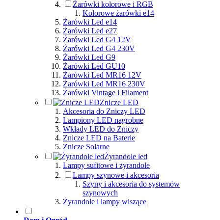
Żarówki kolorowe i RGB
Kolorowe żarówki e14
Żarówki Led e14
Żarówki Led e27
Żarówki Led G4 12V
Żarówki Led G4 230V
Żarówki Led G9
Żarówki Led GU10
Żarówki Led MR16 12V
Żarówki Led MR16 230V
Żarówki Vintage i Filament
Znicze LED
Akcesoria do Zniczy LED
Lampiony LED nagrobne
Wkłady LED do Zniczy
Znicze LED na Baterie
Znicze Solarne
Żyrandole led
Lampy sufitowe i żyrandole
Lampy szynowe i akcesoria
Szyny i akcesoria do systemów
szynowych
Żyrandole i lampy wiszące