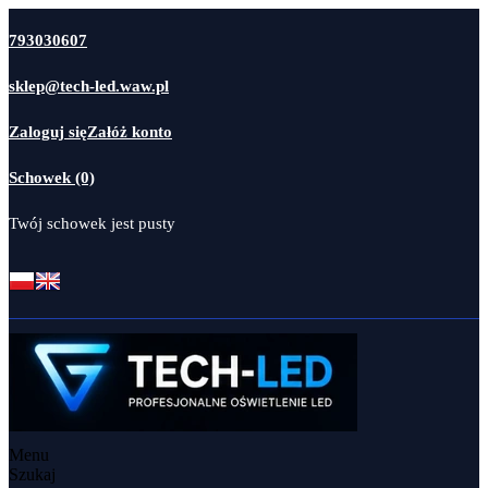
793030607
sklep@tech-led.waw.pl
Zaloguj się
Załóż konto
Schowek (0)
Twój schowek jest pusty
Menu
Szukaj