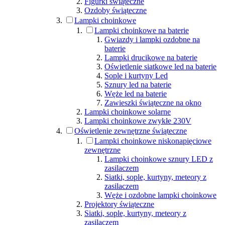
Figurki świąteczne
Ozdoby świąteczne
Lampki choinkowe
Lampki choinkowe na baterie
Gwiazdy i lampki ozdobne na
baterie
Lampki drucikowe na baterie
Oświetlenie siatkowe led na baterie
Sople i kurtyny Led
Sznury led na baterie
Węże led na baterie
Zawieszki świąteczne na okno
Lampki choinkowe solarne
Lampki choinkowe zwykłe 230V
Oświetlenie zewnętrzne świąteczne
Lampki choinkowe niskonapięciowe
zewnętrzne
Lampki choinkowe sznury LED z
zasilaczem
Siatki, sople, kurtyny, meteory z
zasilaczem
Węże i ozdobne lampki choinkowe
Projektory świąteczne
Siatki, sople, kurtyny, meteory z
zasilaczem