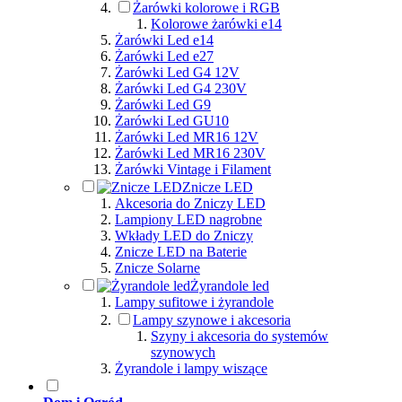
Żarówki kolorowe i RGB
Kolorowe żarówki e14
Żarówki Led e14
Żarówki Led e27
Żarówki Led G4 12V
Żarówki Led G4 230V
Żarówki Led G9
Żarówki Led GU10
Żarówki Led MR16 12V
Żarówki Led MR16 230V
Żarówki Vintage i Filament
Znicze LED
Akcesoria do Zniczy LED
Lampiony LED nagrobne
Wkłady LED do Zniczy
Znicze LED na Baterie
Znicze Solarne
Żyrandole led
Lampy sufitowe i żyrandole
Lampy szynowe i akcesoria
Szyny i akcesoria do systemów
szynowych
Żyrandole i lampy wiszące