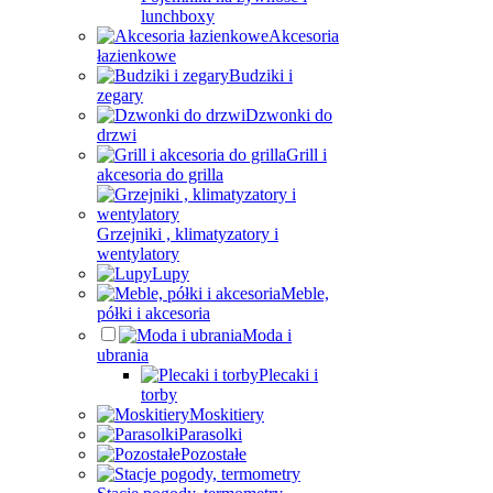
lunchboxy
Akcesoria
łazienkowe
Budziki i
zegary
Dzwonki do
drzwi
Grill i
akcesoria do grilla
Grzejniki , klimatyzatory i
wentylatory
Lupy
Meble,
półki i akcesoria
Moda i
ubrania
Plecaki i
torby
Moskitiery
Parasolki
Pozostałe