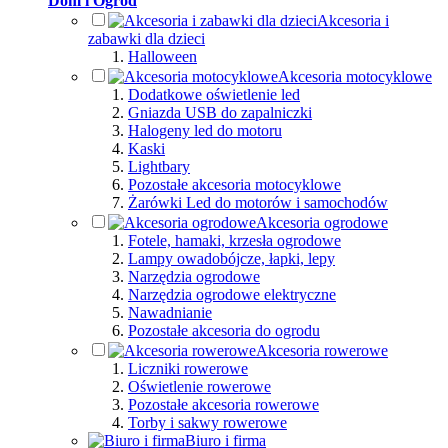
Dom i Ogród
Akcesoria i
zabawki dla dzieci
Halloween
Akcesoria motocyklowe
Dodatkowe oświetlenie led
Gniazda USB do zapalniczki
Halogeny led do motoru
Kaski
Lightbary
Pozostałe akcesoria motocyklowe
Żarówki Led do motorów i samochodów
Akcesoria ogrodowe
Fotele, hamaki, krzesła ogrodowe
Lampy owadobójcze, łapki, lepy
Narzędzia ogrodowe
Narzędzia ogrodowe elektryczne
Nawadnianie
Pozostałe akcesoria do ogrodu
Akcesoria rowerowe
Liczniki rowerowe
Oświetlenie rowerowe
Pozostałe akcesoria rowerowe
Torby i sakwy rowerowe
Biuro i firma