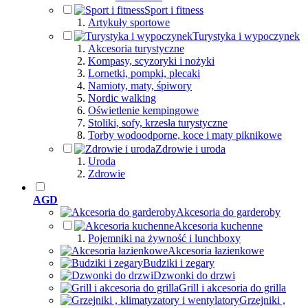
Sport i fitness
Artykuły sportowe
Turystyka i wypoczynek
Akcesoria turystyczne
Kompasy, scyzoryki i nożyki
Lornetki, pompki, plecaki
Namioty, maty, śpiwory
Nordic walking
Oświetlenie kempingowe
Stoliki, sofy, krzesła turystyczne
Torby wodoodporne, koce i maty piknikowe
Zdrowie i uroda
Uroda
Zdrowie
AGD
Akcesoria do garderoby
Akcesoria kuchenne
Pojemniki na żywność i lunchboxy
Akcesoria łazienkowe
Budziki i zegary
Dzwonki do drzwi
Grill i akcesoria do grilla
Grzejniki ,