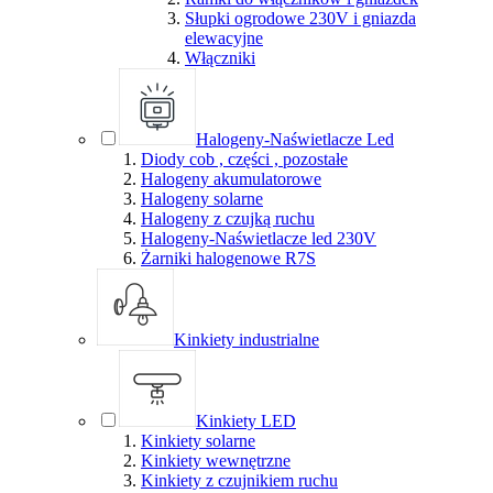
Słupki ogrodowe 230V i gniazda
elewacyjne
Włączniki
Halogeny-Naświetlacze Led
Diody cob , części , pozostałe
Halogeny akumulatorowe
Halogeny solarne
Halogeny z czujką ruchu
Halogeny-Naświetlacze led 230V
Żarniki halogenowe R7S
Kinkiety industrialne
Kinkiety LED
Kinkiety solarne
Kinkiety wewnętrzne
Kinkiety z czujnikiem ruchu