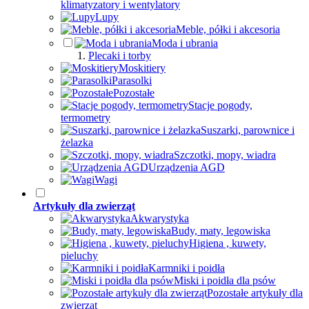
klimatyzatory i wentylatory
Lupy
Meble, półki i akcesoria
Moda i ubrania
Plecaki i torby
Moskitiery
Parasolki
Pozostałe
Stacje pogody,
termometry
Suszarki, parownice i
żelazka
Szczotki, mopy, wiadra
Urządzenia AGD
Wagi
Artykuły dla zwierząt
Akwarystyka
Budy, maty, legowiska
Higiena , kuwety,
pieluchy
Karmniki i poidła
Miski i poidła dla psów
Pozostałe artykuły dla
zwierząt