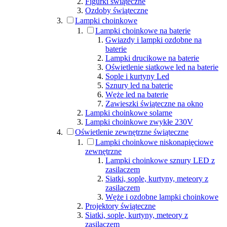
Figurki świąteczne
Ozdoby świąteczne
Lampki choinkowe
Lampki choinkowe na baterie
Gwiazdy i lampki ozdobne na
baterie
Lampki drucikowe na baterie
Oświetlenie siatkowe led na baterie
Sople i kurtyny Led
Sznury led na baterie
Węże led na baterie
Zawieszki świąteczne na okno
Lampki choinkowe solarne
Lampki choinkowe zwykłe 230V
Oświetlenie zewnętrzne świąteczne
Lampki choinkowe niskonapięciowe
zewnętrzne
Lampki choinkowe sznury LED z
zasilaczem
Siatki, sople, kurtyny, meteory z
zasilaczem
Węże i ozdobne lampki choinkowe
Projektory świąteczne
Siatki, sople, kurtyny, meteory z
zasilaczem