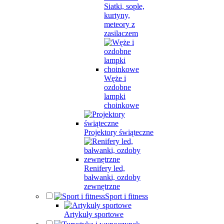
Siatki, sople,
kurtyny,
meteory z
zasilaczem
Węże i
ozdobne
lampki
choinkowe
Projektory świąteczne
Renifery led,
bałwanki, ozdoby
zewnętrzne
Sport i fitness
Artykuły sportowe