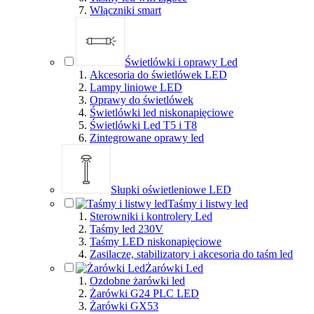
Włączniki smart
Świetlówki i oprawy Led
Akcesoria do świetlówek LED
Lampy liniowe LED
Oprawy do świetlówek
Świetlówki led niskonapięciowe
Świetlówki Led T5 i T8
Zintegrowane oprawy led
Słupki oświetleniowe LED
Taśmy i listwy led
Sterowniki i kontrolery Led
Taśmy led 230V
Taśmy LED niskonapięciowe
Zasilacze, stabilizatory i akcesoria do taśm led
Żarówki Led
Ozdobne żarówki led
Żarówki G24 PLC LED
Żarówki GX53