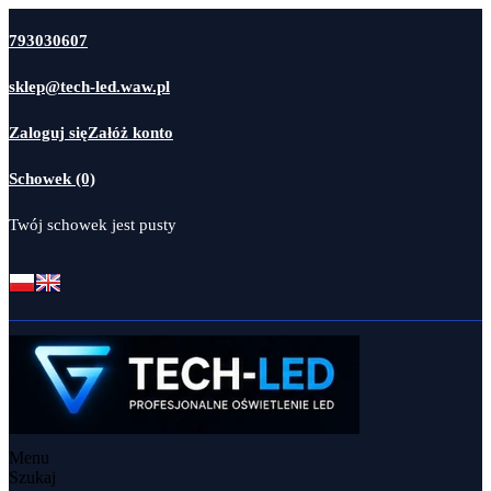
793030607
sklep@tech-led.waw.pl
Zaloguj się
Załóż konto
Schowek (0)
Twój schowek jest pusty
Menu
Szukaj