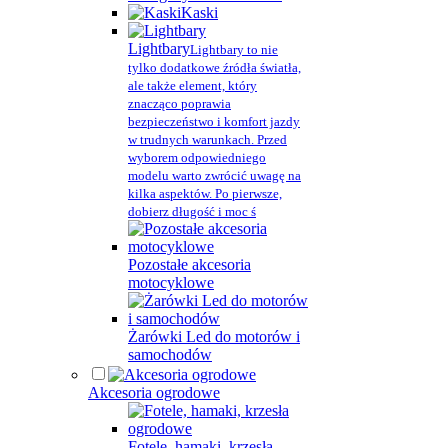
Kaski
Lightbary
Lightbary to nie
tylko dodatkowe źródła światła,
ale także element, który
znacząco poprawia
bezpieczeństwo i komfort jazdy
w trudnych warunkach. Przed
wyborem odpowiedniego
modelu warto zwrócić uwagę na
kilka aspektów. Po pierwsze,
dobierz długość i moc ś
Pozostałe akcesoria
motocyklowe
Żarówki Led do motorów i
samochodów
Akcesoria ogrodowe
Fotele, hamaki, krzesła