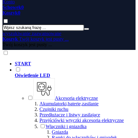
Konto
Schowek
0
Koszyk
0
wyszukiwanie zaawansowane
Koszyk
Twój koszyk jest pusty ...
Twój koszyk jest pusty ...
START
Oświetlenie LED
Akcesoria elektryczne
Akumulatorki,baterie,zasilanie
Czujniki ruchu
Przedłużacze i listwy zasilające
Przejściówki wtyczki akcesoria elektryczne
Włączniki i gniazdka
Gniazda
Ramki do włączników i gniazdek