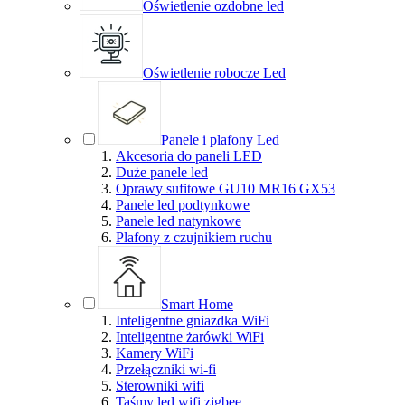
Oświetlenie ozdobne led
Oświetlenie robocze Led
Panele i plafony Led
Akcesoria do paneli LED
Duże panele led
Oprawy sufitowe GU10 MR16 GX53
Panele led podtynkowe
Panele led natynkowe
Plafony z czujnikiem ruchu
Smart Home
Inteligentne gniazdka WiFi
Inteligentne żarówki WiFi
Kamery WiFi
Przełączniki wi-fi
Sterowniki wifi
Taśmy led wifi zigbee