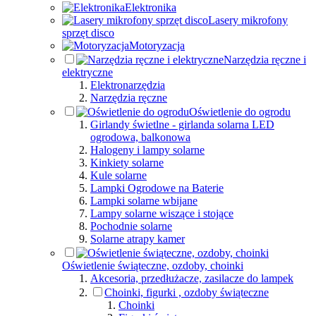
Elektronika
Lasery mikrofony
sprzęt disco
Motoryzacja
Narzędzia ręczne i
elektryczne
Elektronarzędzia
Narzędzia ręczne
Oświetlenie do ogrodu
Girlandy świetlne - girlanda solarna LED
ogrodowa, balkonowa
Halogeny i lampy solarne
Kinkiety solarne
Kule solarne
Lampki Ogrodowe na Baterie
Lampki solarne wbijane
Lampy solarne wiszące i stojące
Pochodnie solarne
Solarne atrapy kamer
Oświetlenie świąteczne, ozdoby, choinki
Akcesoria, przedłużacze, zasilacze do lampek
Choinki, figurki , ozdoby świąteczne
Choinki