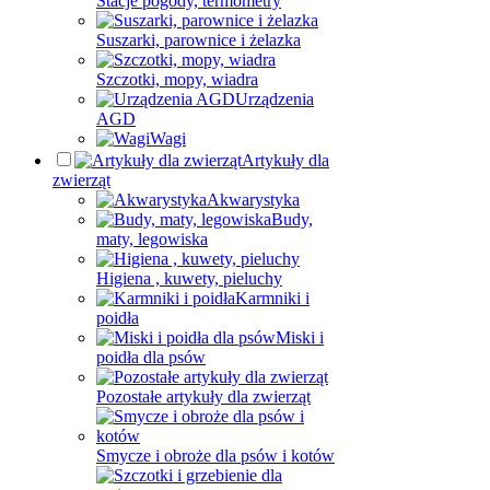
Stacje pogody, termometry
Suszarki, parownice i żelazka
Szczotki, mopy, wiadra
Urządzenia
AGD
Wagi
Artykuły dla
zwierząt
Akwarystyka
Budy,
maty, legowiska
Higiena , kuwety, pieluchy
Karmniki i
poidła
Miski i
poidła dla psów
Pozostałe artykuły dla zwierząt
Smycze i obroże dla psów i kotów