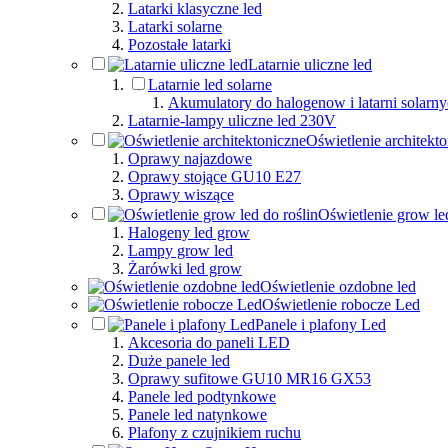
Latarki klasyczne led
Latarki solarne
Pozostałe latarki
Latarnie uliczne led
Latarnie led solarne
Akumulatory do halogenow i latarni solarn
Latarnie-lampy uliczne led 230V
Oświetlenie architekt
Oprawy najazdowe
Oprawy stojące GU10 E27
Oprawy wiszące
Oświetlenie grow led
Halogeny led grow
Lampy grow led
Żarówki led grow
Oświetlenie ozdobne led
Oświetlenie robocze Led
Panele i plafony Led
Akcesoria do paneli LED
Duże panele led
Oprawy sufitowe GU10 MR16 GX53
Panele led podtynkowe
Panele led natynkowe
Plafony z czujnikiem ruchu