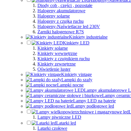
Halogeny-Naświetlacz
Diody cob , części , pozostałe
Halogeny akumulatorowe
Halogeny solarne
Halogeny z czujką ruchu
Halogeny-Naświetlacze led 230V
Żarniki halogenowe R7S
Kinkiety industrialne
Kinkiety LED
Kinkiety solarne
Kinkiety wewnętrzne
Kinkiety z czujnikiem ruchu
Kinkiety zewnętrzne
Oświetlenie luster
Kinkiety vintage
Lampki do szafy
Lampki nocne
Lampy akumulatorowe 
Lampy ceramicz
Lampy LED na baterie
Lampy podłogowe led
L
Lampy piwniczne LED
Latarki led
Latarki czołowe