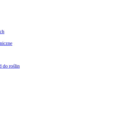
ych
oniczne
 do roślin