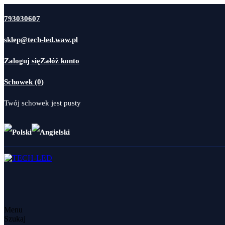
793030607
sklep@tech-led.waw.pl
Zaloguj się
Załóż konto
Schowek (0)
Twój schowek jest pusty
Menu
Szukaj