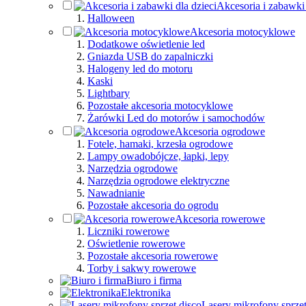
Akcesoria i zabawki 
Halloween
Akcesoria motocyklowe
Dodatkowe oświetlenie led
Gniazda USB do zapalniczki
Halogeny led do motoru
Kaski
Lightbary
Pozostałe akcesoria motocyklowe
Żarówki Led do motorów i samochodów
Akcesoria ogrodowe
Fotele, hamaki, krzesła ogrodowe
Lampy owadobójcze, łapki, lepy
Narzędzia ogrodowe
Narzędzia ogrodowe elektryczne
Nawadnianie
Pozostałe akcesoria do ogrodu
Akcesoria rowerowe
Liczniki rowerowe
Oświetlenie rowerowe
Pozostałe akcesoria rowerowe
Torby i sakwy rowerowe
Biuro i firma
Elektronika
Lasery mikrofony sprzęt