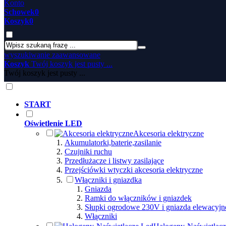
Konto
Schowek
0
Koszyk
0
wyszukiwanie zaawansowane
Koszyk
Twój koszyk jest pusty ...
Twój koszyk jest pusty ...
START
Oświetlenie LED
Akcesoria elektryczne
Akumulatorki,baterie,zasilanie
Czujniki ruchu
Przedłużacze i listwy zasilające
Przejściówki wtyczki akcesoria elektryczne
Włączniki i gniazdka
Gniazda
Ramki do włączników i gniazdek
Słupki ogrodowe 230V i gniazda elewacyjn
Włączniki