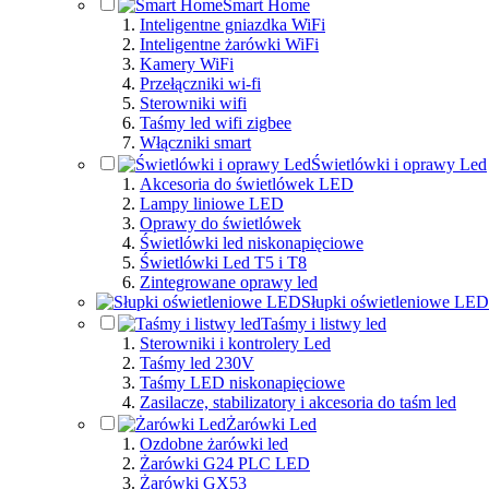
Smart Home
Inteligentne gniazdka WiFi
Inteligentne żarówki WiFi
Kamery WiFi
Przełączniki wi-fi
Sterowniki wifi
Taśmy led wifi zigbee
Włączniki smart
Świetlówki i oprawy Led
Akcesoria do świetlówek LED
Lampy liniowe LED
Oprawy do świetlówek
Świetlówki led niskonapięciowe
Świetlówki Led T5 i T8
Zintegrowane oprawy led
Słupki oświetleniowe LED
Taśmy i listwy led
Sterowniki i kontrolery Led
Taśmy led 230V
Taśmy LED niskonapięciowe
Zasilacze, stabilizatory i akcesoria do taśm led
Żarówki Led
Ozdobne żarówki led
Żarówki G24 PLC LED
Żarówki GX53