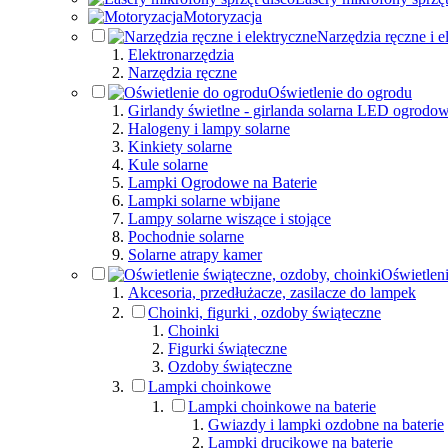
Motoryzacja
Narzędzia ręczne i e
Elektronarzędzia
Narzędzia ręczne
Oświetlenie do ogrodu
Girlandy świetlne - girlanda solarna LED ogrodo
Halogeny i lampy solarne
Kinkiety solarne
Kule solarne
Lampki Ogrodowe na Baterie
Lampki solarne wbijane
Lampy solarne wiszące i stojące
Pochodnie solarne
Solarne atrapy kamer
Oświetleni
Akcesoria, przedłużacze, zasilacze do lampek
Choinki, figurki , ozdoby świąteczne
Choinki
Figurki świąteczne
Ozdoby świąteczne
Lampki choinkowe
Lampki choinkowe na baterie
Gwiazdy i lampki ozdobne na baterie
Lampki drucikowe na baterie