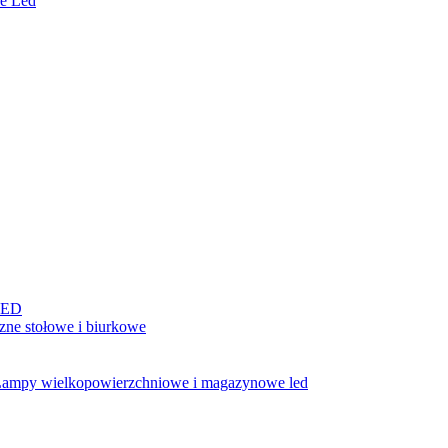
e Led
LED
ne stołowe i biurkowe
ampy wielkopowierzchniowe i magazynowe led