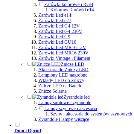
Żarówki kolorowe i RGB
Kolorowe żarówki e14
Żarówki Led e14
Żarówki Led e27
Żarówki Led G4 12V
Żarówki Led G4 230V
Żarówki Led G9
Żarówki Led GU10
Żarówki Led MR16 12V
Żarówki Led MR16 230V
Żarówki Vintage i Filament
Znicze LED
Akcesoria do Zniczy LED
Lampiony LED nagrobne
Wkłady LED do Zniczy
Znicze LED na Baterie
Znicze Solarne
Żyrandole led
Lampy sufitowe i żyrandole
Lampy szynowe i akcesoria
Szyny i akcesoria do systemów szynowych
Żyrandole i lampy wiszące
Dom i Ogród