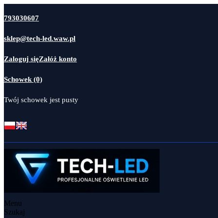
793030607
sklep@tech-led.waw.pl
Zaloguj się
Załóż konto
Schowek (0)
Twój schowek jest pusty
Menu
Szukaj