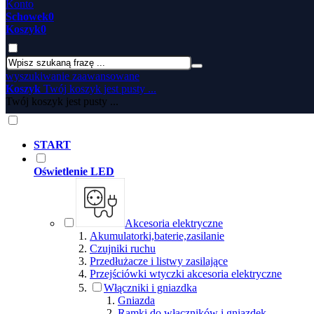
Konto
Schowek
0
Koszyk
0
wyszukiwanie zaawansowane
Koszyk
Twój koszyk jest pusty ...
Twój koszyk jest pusty ...
START
Oświetlenie LED
Akcesoria elektryczne
Akumulatorki,baterie,zasilanie
Czujniki ruchu
Przedłużacze i listwy zasilające
Przejściówki wtyczki akcesoria elektryczne
Włączniki i gniazdka
Gniazda
Ramki do włączników i gniazdek