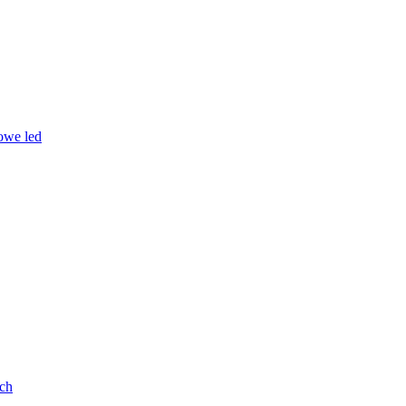
owe led
ych