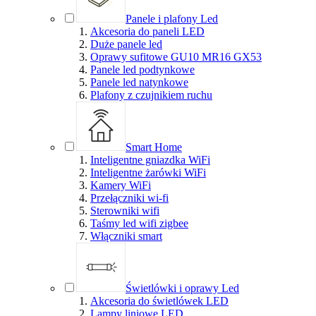
Panele i plafony Led
Akcesoria do paneli LED
Duże panele led
Oprawy sufitowe GU10 MR16 GX53
Panele led podtynkowe
Panele led natynkowe
Plafony z czujnikiem ruchu
Smart Home
Inteligentne gniazdka WiFi
Inteligentne żarówki WiFi
Kamery WiFi
Przełączniki wi-fi
Sterowniki wifi
Taśmy led wifi zigbee
Włączniki smart
Świetlówki i oprawy Led
Akcesoria do świetlówek LED
Lampy liniowe LED