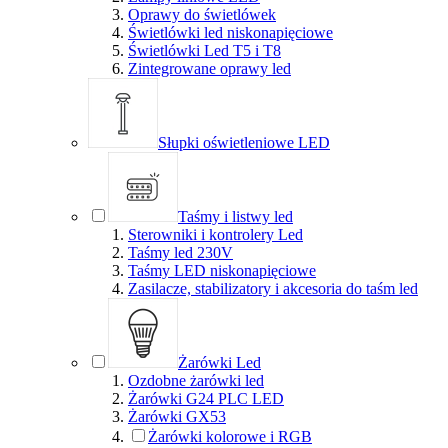
Oprawy do świetlówek
Świetlówki led niskonapięciowe
Świetlówki Led T5 i T8
Zintegrowane oprawy led
Słupki oświetleniowe LED
Taśmy i listwy led
Sterowniki i kontrolery Led
Taśmy led 230V
Taśmy LED niskonapięciowe
Zasilacze, stabilizatory i akcesoria do taśm led
Żarówki Led
Ozdobne żarówki led
Żarówki G24 PLC LED
Żarówki GX53
Żarówki kolorowe i RGB