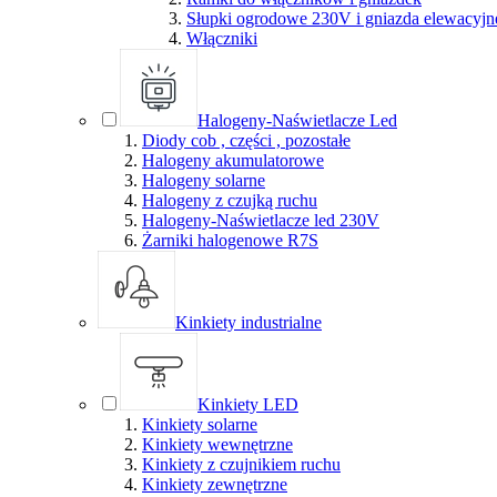
Słupki ogrodowe 230V i gniazda elewacyjn
Włączniki
Halogeny-Naświetlacze Led
Diody cob , części , pozostałe
Halogeny akumulatorowe
Halogeny solarne
Halogeny z czujką ruchu
Halogeny-Naświetlacze led 230V
Żarniki halogenowe R7S
Kinkiety industrialne
Kinkiety LED
Kinkiety solarne
Kinkiety wewnętrzne
Kinkiety z czujnikiem ruchu
Kinkiety zewnętrzne