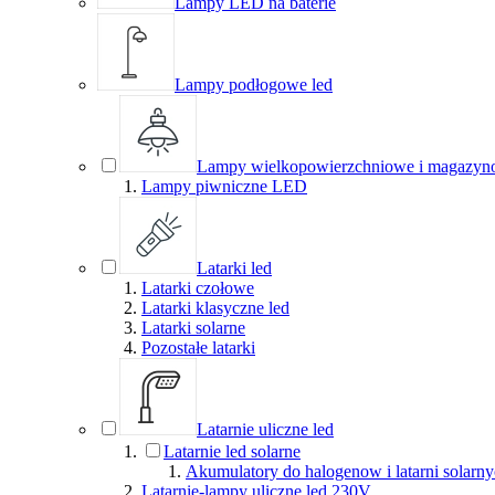
Lampy LED na baterie
Lampy podłogowe led
Lampy wielkopowierzchniowe i magazyn
Lampy piwniczne LED
Latarki led
Latarki czołowe
Latarki klasyczne led
Latarki solarne
Pozostałe latarki
Latarnie uliczne led
Latarnie led solarne
Akumulatory do halogenow i latarni solarn
Latarnie-lampy uliczne led 230V