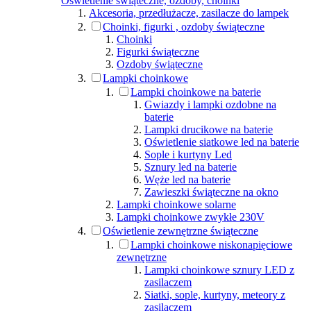
Oświetlenie świąteczne, ozdoby, choinki
Akcesoria, przedłużacze, zasilacze do lampek
Choinki, figurki , ozdoby świąteczne
Choinki
Figurki świąteczne
Ozdoby świąteczne
Lampki choinkowe
Lampki choinkowe na baterie
Gwiazdy i lampki ozdobne na
baterie
Lampki drucikowe na baterie
Oświetlenie siatkowe led na baterie
Sople i kurtyny Led
Sznury led na baterie
Węże led na baterie
Zawieszki świąteczne na okno
Lampki choinkowe solarne
Lampki choinkowe zwykłe 230V
Oświetlenie zewnętrzne świąteczne
Lampki choinkowe niskonapięciowe
zewnętrzne
Lampki choinkowe sznury LED z
zasilaczem
Siatki, sople, kurtyny, meteory z
zasilaczem