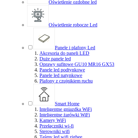
Oświetlenie ozdobne led
Oświetlenie robocze Led
Panele i plafony Led
Akcesoria do paneli LED
Duże panele led
Oprawy sufitowe GU10 MR16 GX53
Panele led podtynkowe
Panele led natynkowe
Plafony z czujnikiem ruchu
Smart Home
Inteligentne gniazdka WiFi
Inteligentne żarówki WiFi
Kamery WiFi
Przełączniki wi-fi
Sterowniki wifi
Taśmy led wifi zigbee