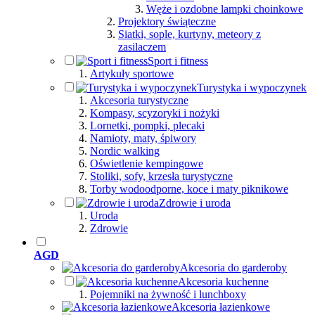
Węże i ozdobne lampki choinkowe
Projektory świąteczne
Siatki, sople, kurtyny, meteory z
zasilaczem
Sport i fitness
Artykuły sportowe
Turystyka i wypoczynek
Akcesoria turystyczne
Kompasy, scyzoryki i nożyki
Lornetki, pompki, plecaki
Namioty, maty, śpiwory
Nordic walking
Oświetlenie kempingowe
Stoliki, sofy, krzesła turystyczne
Torby wodoodporne, koce i maty piknikowe
Zdrowie i uroda
Uroda
Zdrowie
AGD
Akcesoria do garderoby
Akcesoria kuchenne
Pojemniki na żywność i lunchboxy
Akcesoria łazienkowe