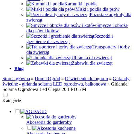
Karmniki i poidła
Miski i poidła dla psów
Pozostałe artykuły dla
zwierząt
Smycze i obroże
dla psów i kotów
Szczotki i
grzebienie dla zwierząt
Transportery i torby
dla zwierząt
Ubranka dla zwierząt
Zabawki dla zwierząt
Blog
Strona główna
»
Dom i Ogród
»
Oświetlenie do ogrodu
»
Girlandy
świetlne - girlanda solarna LED ogrodowa, balkonowa
»
Girlanda
Solarna Ogrodowa Led Ciepła 20 LED 5 M
Kategorie
AGD
Akcesoria do garderoby
Akcesoria kuchenne