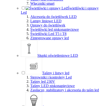
Włączniki smart
Świetlówki i oprawy
Led
Akcesoria do świetlówek LED
Lampy liniowe LED
Oprawy do świetlówek
Świetlówki led niskonapięciowe
Świetlówki Led T5 i T8
Zintegrowane oprawy led
Słupki oświetleniowe LED
Taśmy i listwy led
Sterowniki i kontrolery Led
Taśmy led 230V
Taśmy LED niskonapięciowe
Zasilacze, stabilizatory i akcesoria do taśm led