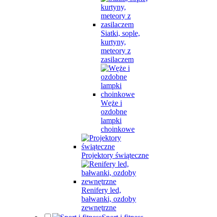
Siatki, sople,
kurtyny,
meteory z
zasilaczem
Węże i
ozdobne
lampki
choinkowe
Projektory świąteczne
Renifery led,
bałwanki, ozdoby
zewnętrzne