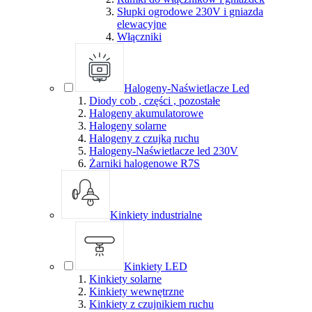
Słupki ogrodowe 230V i gniazda
elewacyjne
Włączniki
Halogeny-Naświetlacze Led
Diody cob , części , pozostałe
Halogeny akumulatorowe
Halogeny solarne
Halogeny z czujką ruchu
Halogeny-Naświetlacze led 230V
Żarniki halogenowe R7S
Kinkiety industrialne
Kinkiety LED
Kinkiety solarne
Kinkiety wewnętrzne
Kinkiety z czujnikiem ruchu