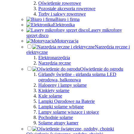
Oświetlenie rowerowe
Pozostałe akcesoria rowerowe
Torby i sakwy rowerowe
Biuro i firma
Elektronika
Lasery mikrofony
sprzęt disco
Motoryzacja
Narzędzia ręczne i
elektryczne
Elektronarzędzia
Narzędzia ręczne
Oświetlenie do ogrodu
Girlandy świetlne - girlanda solarna LED
ogrodowa, balkonowa
Halogeny i lampy solarne
Kinkiety solarne
Kule solarne
Lampki Ogrodowe na Baterie
Lampki solarne wbijane
Lampy solarne wiszące i stojące
Pochodnie solarne
Solarne atrapy kamer