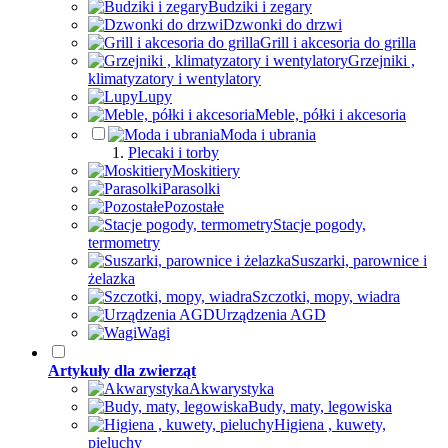
Budziki i zegary
Dzwonki do drzwi
Grill i akcesoria do grilla
Grzejniki ,
klimatyzatory i wentylatory
Lupy
Meble, półki i akcesoria
Moda i ubrania
Plecaki i torby
Moskitiery
Parasolki
Pozostałe
Stacje pogody,
termometry
Suszarki, parownice i
żelazka
Szczotki, mopy, wiadra
Urządzenia AGD
Wagi
Artykuły dla zwierząt
Akwarystyka
Budy, maty, legowiska
Higiena , kuwety,
pieluchy