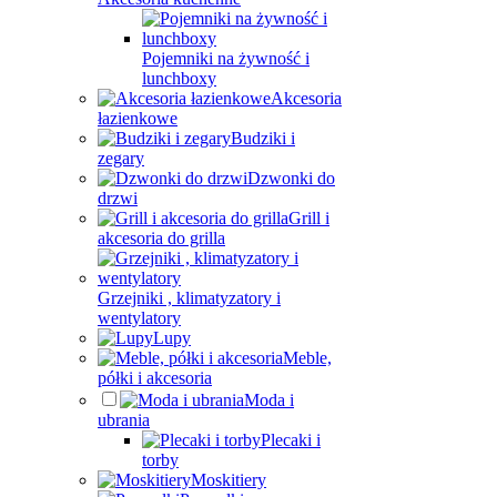
Pojemniki na żywność i
lunchboxy
Akcesoria
łazienkowe
Budziki i
zegary
Dzwonki do
drzwi
Grill i
akcesoria do grilla
Grzejniki , klimatyzatory i
wentylatory
Lupy
Meble,
półki i akcesoria
Moda i
ubrania
Plecaki i
torby
Moskitiery