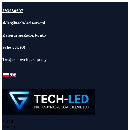
793030607
sklep@tech-led.waw.pl
Zaloguj się
Załóż konto
Schowek (0)
Twój schowek jest pusty
Menu
Szukaj