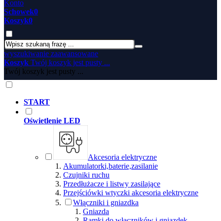
Konto
Schowek
0
Koszyk
0
wyszukiwanie zaawansowane
Koszyk
Twój koszyk jest pusty ...
Twój koszyk jest pusty ...
START
Oświetlenie LED
Akcesoria elektryczne
Akumulatorki,baterie,zasilanie
Czujniki ruchu
Przedłużacze i listwy zasilające
Przejściówki wtyczki akcesoria elektryczne
Włączniki i gniazdka
Gniazda
Ramki do włączników i gniazdek