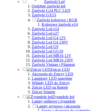
Żarówki Led
Ozdobne żarówki led
Żarówki G24 PLC LED
Żarówki GX53
Żarówki kolorowe i RGB
Kolorowe żarówki e14
Żarówki Led e14
Żarówki Led e27
Żarówki Led G4 12V
Żarówki Led G4 230V
Żarówki Led G9
Żarówki Led GU10
Żarówki Led MR16 12V
Żarówki Led MR16 230V
Żarówki Vintage i Filament
Znicze LED
Akcesoria do Zniczy LED
Lampiony LED nagrobne
Wkłady LED do Zniczy
Znicze LED na Baterie
Znicze Solarne
Żyrandole led
Lampy sufitowe i żyrandole
Lampy szynowe i akcesoria
Szyny i akcesoria do systemów