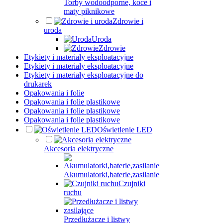
Torby wodoodporne, koce i
maty piknikowe
Zdrowie i
uroda
Uroda
Zdrowie
Etykiety i materiały eksploatacyjne
Etykiety i materiały eksploatacyjne
Etykiety i materiały eksploatacyjne do
drukarek
Opakowania i folie
Opakowania i folie plastikowe
Opakowania i folie plastikowe
Opakowania i folie plastikowe
Oświetlenie LED
Akcesoria elektryczne
Akumulatorki,baterie,zasilanie
Czujniki
ruchu
Przedłużacze i listwy