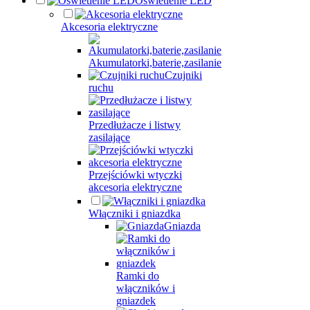
Oświetlenie LED
Akcesoria elektryczne
Akumulatorki,baterie,zasilanie
Czujniki
ruchu
Przedłużacze i listwy
zasilające
Przejściówki wtyczki
akcesoria elektryczne
Włączniki i gniazdka
Gniazda
Ramki do
włączników i
gniazdek