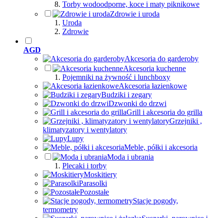
Torby wodoodporne, koce i maty piknikowe
Zdrowie i uroda
Uroda
Zdrowie
AGD
Akcesoria do garderoby
Akcesoria kuchenne
Pojemniki na żywność i lunchboxy
Akcesoria łazienkowe
Budziki i zegary
Dzwonki do drzwi
Grill i akcesoria do grilla
Grzejniki ,
klimatyzatory i wentylatory
Lupy
Meble, półki i akcesoria
Moda i ubrania
Plecaki i torby
Moskitiery
Parasolki
Pozostałe
Stacje pogody,
termometry