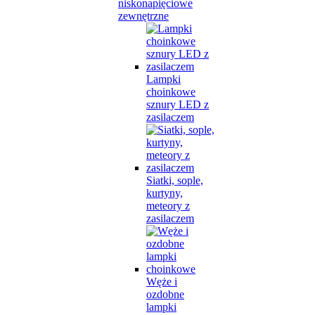
niskonapięciowe
zewnętrzne
Lampki
choinkowe
sznury LED z
zasilaczem
Siatki, sople,
kurtyny,
meteory z
zasilaczem
Węże i
ozdobne
lampki