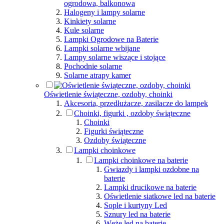
ogrodowa, balkonowa
Halogeny i lampy solarne
Kinkiety solarne
Kule solarne
Lampki Ogrodowe na Baterie
Lampki solarne wbijane
Lampy solarne wiszące i stojące
Pochodnie solarne
Solarne atrapy kamer
Oświetlenie świąteczne, ozdoby, choinki
Akcesoria, przedłużacze, zasilacze do lampek
Choinki, figurki , ozdoby świąteczne
Choinki
Figurki świąteczne
Ozdoby świąteczne
Lampki choinkowe
Lampki choinkowe na baterie
Gwiazdy i lampki ozdobne na
baterie
Lampki drucikowe na baterie
Oświetlenie siatkowe led na baterie
Sople i kurtyny Led
Sznury led na baterie
Węże led na baterie