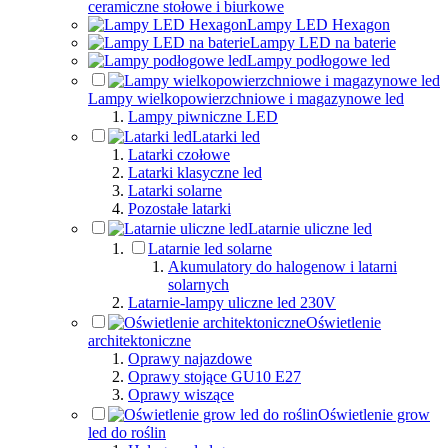
ceramiczne stołowe i biurkowe
Lampy LED Hexagon
Lampy LED na baterie
Lampy podłogowe led
Lampy wielkopowierzchniowe i magazynowe led
Lampy piwniczne LED
Latarki led
Latarki czołowe
Latarki klasyczne led
Latarki solarne
Pozostałe latarki
Latarnie uliczne led
Latarnie led solarne
Akumulatory do halogenow i latarni
solarnych
Latarnie-lampy uliczne led 230V
Oświetlenie
architektoniczne
Oprawy najazdowe
Oprawy stojące GU10 E27
Oprawy wiszące
Oświetlenie grow
led do roślin