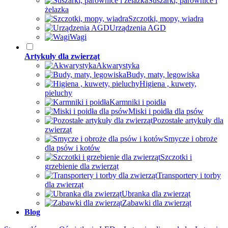
Suszarki, parownice i
żelazka
Szczotki, mopy, wiadra
Urządzenia AGD
Wagi
Artykuły dla zwierząt
Akwarystyka
Budy, maty, legowiska
Higiena , kuwety,
pieluchy
Karmniki i poidła
Miski i poidła dla psów
Pozostałe artykuły dla
zwierząt
Smycze i obroże
dla psów i kotów
Szczotki i
grzebienie dla zwierząt
Transportery i torby
dla zwierząt
Ubranka dla zwierząt
Zabawki dla zwierząt
Blog