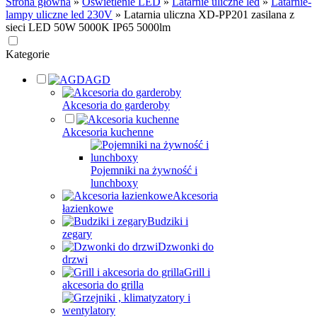
Strona główna
»
Oświetlenie LED
»
Latarnie uliczne led
»
Latarnie-
lampy uliczne led 230V
»
Latarnia uliczna XD-PP201 zasilana z
sieci LED 50W 5000K IP65 5000lm
Kategorie
AGD
Akcesoria do garderoby
Akcesoria kuchenne
Pojemniki na żywność i
lunchboxy
Akcesoria
łazienkowe
Budziki i
zegary
Dzwonki do
drzwi
Grill i
akcesoria do grilla