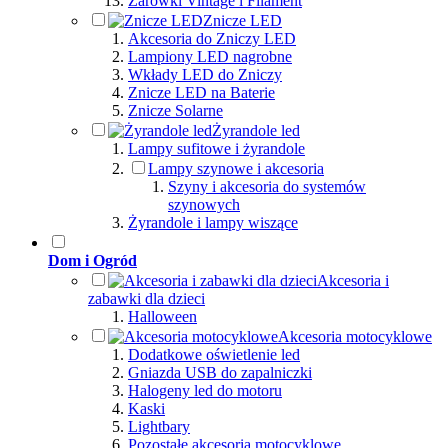
Żarówki Vintage i Filament
Znicze LED
Akcesoria do Zniczy LED
Lampiony LED nagrobne
Wkłady LED do Zniczy
Znicze LED na Baterie
Znicze Solarne
Żyrandole led
Lampy sufitowe i żyrandole
Lampy szynowe i akcesoria
Szyny i akcesoria do systemów
szynowych
Żyrandole i lampy wiszące
Dom i Ogród
Akcesoria i
zabawki dla dzieci
Halloween
Akcesoria motocyklowe
Dodatkowe oświetlenie led
Gniazda USB do zapalniczki
Halogeny led do motoru
Kaski
Lightbary
Pozostałe akcesoria motocyklowe