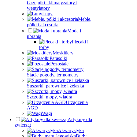
Grzejniki , klimatyzatory i
wentylatory
Lupy
Meble,
półki i akcesoria
Moda i
ubrania
Plecaki i
torby
Moskitiery
Parasolki
Pozostałe
Stacje pogody, termometry
Suszarki, parownice i żelazka
Szczotki, mopy, wiadra
Urządzenia
AGD
Wagi
Artykuły dla
zwierząt
Akwarystyka
Budy,