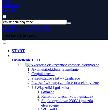
Konto
Schowek
0
Koszyk
0
wyszukiwanie zaawansowane
Koszyk
Twój koszyk jest pusty ...
Twój koszyk jest pusty ...
START
Oświetlenie LED
Akcesoria elektryczne
Akumulatorki,baterie,zasilanie
Czujniki ruchu
Przedłużacze i listwy zasilające
Przejściówki wtyczki akcesoria elektryczne
Włączniki i gniazdka
Gniazda
Ramki do włączników i gniazdek
Słupki ogrodowe 230V i gniazda
elewacyjne
Włączniki