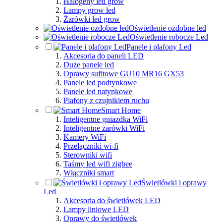
Halogeny led grow
Lampy grow led
Żarówki led grow
Oświetlenie ozdobne led
Oświetlenie robocze Led
Panele i plafony Led
Akcesoria do paneli LED
Duże panele led
Oprawy sufitowe GU10 MR16 GX53
Panele led podtynkowe
Panele led natynkowe
Plafony z czujnikiem ruchu
Smart Home
Inteligentne gniazdka WiFi
Inteligentne żarówki WiFi
Kamery WiFi
Przełączniki wi-fi
Sterowniki wifi
Taśmy led wifi zigbee
Włączniki smart
Świetlówki i oprawy
Led
Akcesoria do świetlówek LED
Lampy liniowe LED
Oprawy do świetlówek