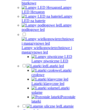
biurkowe
Lampy
LED Hexagon
Lampy
LED na baterie
Lampy
podłogowe led
Lampy wielkopowierzchniowe i
magazynowe led
Lampy piwniczne LED
Latarki led
Latarki
czołowe
Latarki klasyczne led
Latarki
solarne
Pozostałe
latarki
Latarnie