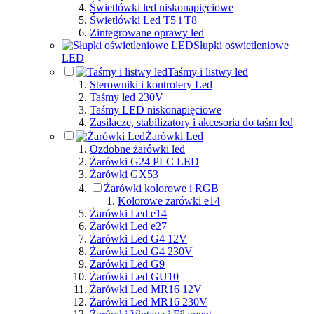
Świetlówki led niskonapięciowe
Świetlówki Led T5 i T8
Zintegrowane oprawy led
Słupki oświetleniowe
LED
Taśmy i listwy led
Sterowniki i kontrolery Led
Taśmy led 230V
Taśmy LED niskonapięciowe
Zasilacze, stabilizatory i akcesoria do taśm led
Żarówki Led
Ozdobne żarówki led
Żarówki G24 PLC LED
Żarówki GX53
Żarówki kolorowe i RGB
Kolorowe żarówki e14
Żarówki Led e14
Żarówki Led e27
Żarówki Led G4 12V
Żarówki Led G4 230V
Żarówki Led G9
Żarówki Led GU10
Żarówki Led MR16 12V
Żarówki Led MR16 230V