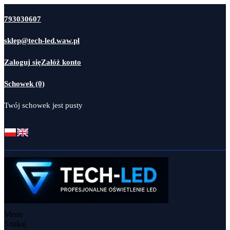
793030607
sklep@tech-led.waw.pl
Zaloguj się
Załóż konto
Schowek (0)
Twój schowek jest pusty
Menu
Szukaj