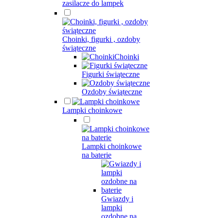
zasilacze do lampek
Choinki, figurki , ozdoby
świąteczne
Choinki
Figurki świąteczne
Ozdoby świąteczne
Lampki choinkowe
Lampki choinkowe
na baterie
Gwiazdy i
lampki
ozdobne na