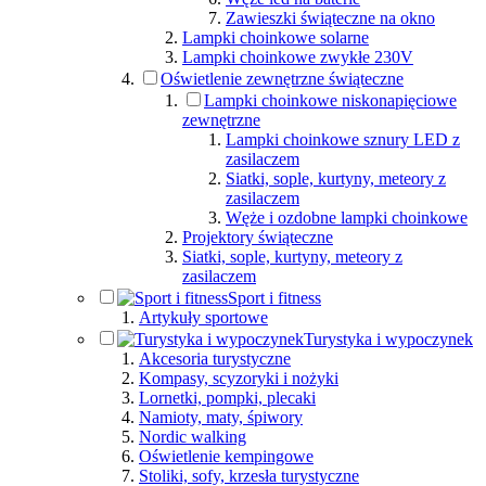
Zawieszki świąteczne na okno
Lampki choinkowe solarne
Lampki choinkowe zwykłe 230V
Oświetlenie zewnętrzne świąteczne
Lampki choinkowe niskonapięciowe
zewnętrzne
Lampki choinkowe sznury LED z
zasilaczem
Siatki, sople, kurtyny, meteory z
zasilaczem
Węże i ozdobne lampki choinkowe
Projektory świąteczne
Siatki, sople, kurtyny, meteory z
zasilaczem
Sport i fitness
Artykuły sportowe
Turystyka i wypoczynek
Akcesoria turystyczne
Kompasy, scyzoryki i nożyki
Lornetki, pompki, plecaki
Namioty, maty, śpiwory
Nordic walking
Oświetlenie kempingowe
Stoliki, sofy, krzesła turystyczne