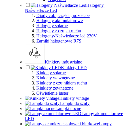
Halogeny-
Naświetlacze Led
Diody cob , części , pozostałe
Halogeny akumulatorowe
Halogeny solarne
Halogeny z czujką ruchu
Halogeny-Naświetlacze led 230V
Żarniki halogenowe R7S
Kinkiety industrialne
Kinkiety LED
Kinkiety solarne
Kinkiety wewnętrzne
Kinkiety z czujnikiem ruchu
Kinkiety zewnętrzne
Oświetlenie luster
Kinkiety vintage
Lampki do szafy
Lampki nocne
Lampy akumulatorowe
LED
Lampy