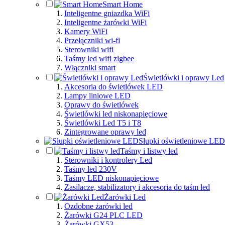
Smart Home
Inteligentne gniazdka WiFi
Inteligentne żarówki WiFi
Kamery WiFi
Przełączniki wi-fi
Sterowniki wifi
Taśmy led wifi zigbee
Włączniki smart
Świetlówki i oprawy Led
Akcesoria do świetlówek LED
Lampy liniowe LED
Oprawy do świetlówek
Świetlówki led niskonapięciowe
Świetlówki Led T5 i T8
Zintegrowane oprawy led
Słupki oświetleniowe LED
Taśmy i listwy led
Sterowniki i kontrolery Led
Taśmy led 230V
Taśmy LED niskonapięciowe
Zasilacze, stabilizatory i akcesoria do taśm led
Żarówki Led
Ozdobne żarówki led
Żarówki G24 PLC LED
Żarówki GX53