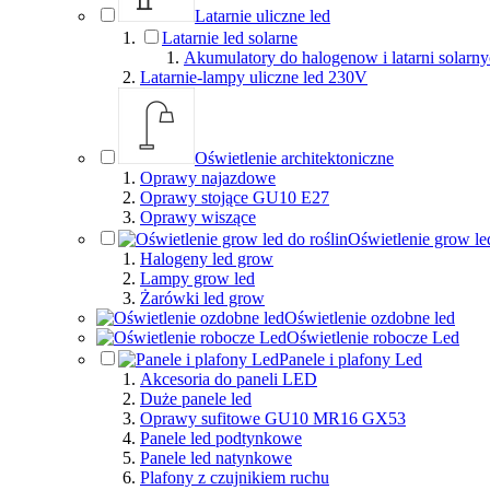
Latarnie uliczne led
Latarnie led solarne
Akumulatory do halogenow i latarni solarn
Latarnie-lampy uliczne led 230V
Oświetlenie architektoniczne
Oprawy najazdowe
Oprawy stojące GU10 E27
Oprawy wiszące
Oświetlenie grow led
Halogeny led grow
Lampy grow led
Żarówki led grow
Oświetlenie ozdobne led
Oświetlenie robocze Led
Panele i plafony Led
Akcesoria do paneli LED
Duże panele led
Oprawy sufitowe GU10 MR16 GX53
Panele led podtynkowe
Panele led natynkowe
Plafony z czujnikiem ruchu