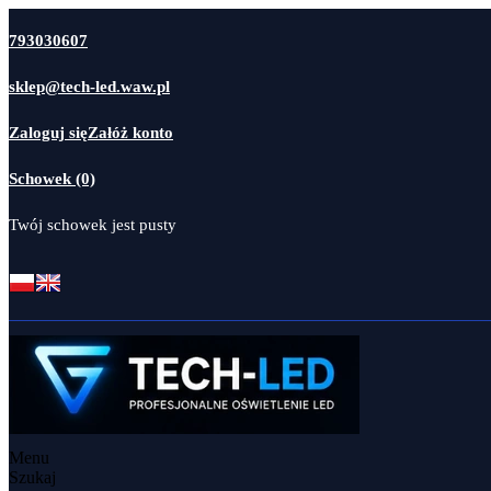
793030607
sklep@tech-led.waw.pl
Zaloguj się
Załóż konto
Schowek (0)
Twój schowek jest pusty
Menu
Szukaj