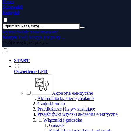
Konto
Schowek
0
Koszyk
0
wyszukiwanie zaawansowane
Koszyk
Twój koszyk jest pusty ...
Twój koszyk jest pusty ...
START
Oświetlenie LED
Akcesoria elektryczne
Akumulatorki,baterie,zasilanie
Czujniki ruchu
Przedłużacze i listwy zasilające
Przejściówki wtyczki akcesoria elektryczne
Włączniki i gniazdka
Gniazda
Ramki do włączników i gniazdek