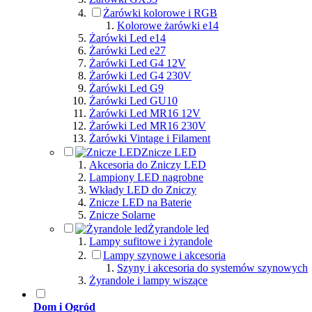
Żarówki kolorowe i RGB
Kolorowe żarówki e14
Żarówki Led e14
Żarówki Led e27
Żarówki Led G4 12V
Żarówki Led G4 230V
Żarówki Led G9
Żarówki Led GU10
Żarówki Led MR16 12V
Żarówki Led MR16 230V
Żarówki Vintage i Filament
Znicze LED
Akcesoria do Zniczy LED
Lampiony LED nagrobne
Wkłady LED do Zniczy
Znicze LED na Baterie
Znicze Solarne
Żyrandole led
Lampy sufitowe i żyrandole
Lampy szynowe i akcesoria
Szyny i akcesoria do systemów szynowych
Żyrandole i lampy wiszące
Dom i Ogród