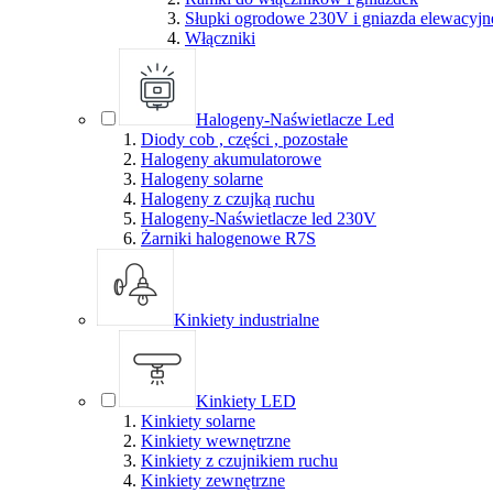
Słupki ogrodowe 230V i gniazda elewacyjn
Włączniki
Halogeny-Naświetlacze Led
Diody cob , części , pozostałe
Halogeny akumulatorowe
Halogeny solarne
Halogeny z czujką ruchu
Halogeny-Naświetlacze led 230V
Żarniki halogenowe R7S
Kinkiety industrialne
Kinkiety LED
Kinkiety solarne
Kinkiety wewnętrzne
Kinkiety z czujnikiem ruchu
Kinkiety zewnętrzne