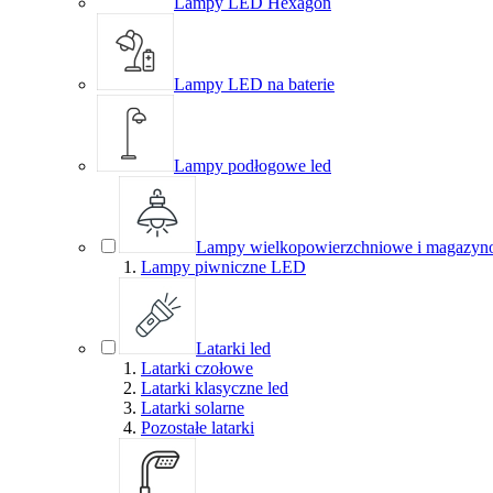
Lampy LED Hexagon
Lampy LED na baterie
Lampy podłogowe led
Lampy wielkopowierzchniowe i magazyn
Lampy piwniczne LED
Latarki led
Latarki czołowe
Latarki klasyczne led
Latarki solarne
Pozostałe latarki