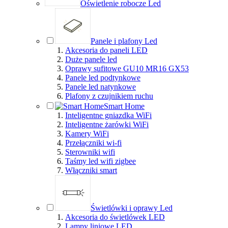
Oświetlenie robocze Led
Panele i plafony Led
Akcesoria do paneli LED
Duże panele led
Oprawy sufitowe GU10 MR16 GX53
Panele led podtynkowe
Panele led natynkowe
Plafony z czujnikiem ruchu
Smart Home
Inteligentne gniazdka WiFi
Inteligentne żarówki WiFi
Kamery WiFi
Przełączniki wi-fi
Sterowniki wifi
Taśmy led wifi zigbee
Włączniki smart
Świetlówki i oprawy Led
Akcesoria do świetlówek LED
Lampy liniowe LED