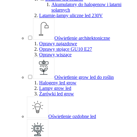
Akumulatory do halogenow i latarni
solarnych
Latarnie-lampy uliczne led 230V
Oświetlenie architektoniczne
Oprawy najazdowe
Oprawy stojące GU10 E27
Oprawy wiszące
Oświetlenie grow led do roślin
Halogeny led grow
Lampy grow led
Żarówki led grow
Oświetlenie ozdobne led