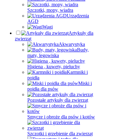
Szczotki, mopy, wiadra
Urządzenia
AGD
Wagi
Artykuły dla
zwierząt
Akwarystyka
Budy,
maty, legowiska
Higiena , kuwety, pieluchy
Karmniki i
poidła
Miski i
poidła dla psów
Pozostałe artykuły dla zwierząt
Smycze i obroże dla psów i kotów
Szczotki i grzebienie dla zwierząt