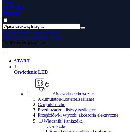
Konto
Schowek
0
Koszyk
0
wyszukiwanie zaawansowane
Koszyk
Twój koszyk jest pusty ...
Twój koszyk jest pusty ...
START
Oświetlenie LED
Akcesoria elektryczne
Akumulatorki,baterie,zasilanie
Czujniki ruchu
Przedłużacze i listwy zasilające
Przejściówki wtyczki akcesoria elektryczne
Włączniki i gniazdka
Gniazda
Ramki do włączników i gniazdek