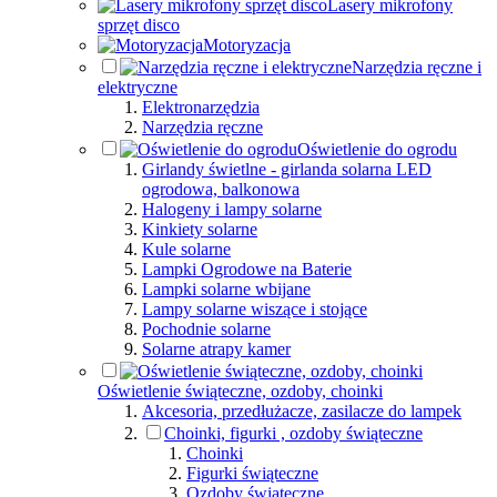
Lasery mikrofony
sprzęt disco
Motoryzacja
Narzędzia ręczne i
elektryczne
Elektronarzędzia
Narzędzia ręczne
Oświetlenie do ogrodu
Girlandy świetlne - girlanda solarna LED
ogrodowa, balkonowa
Halogeny i lampy solarne
Kinkiety solarne
Kule solarne
Lampki Ogrodowe na Baterie
Lampki solarne wbijane
Lampy solarne wiszące i stojące
Pochodnie solarne
Solarne atrapy kamer
Oświetlenie świąteczne, ozdoby, choinki
Akcesoria, przedłużacze, zasilacze do lampek
Choinki, figurki , ozdoby świąteczne
Choinki
Figurki świąteczne
Ozdoby świąteczne