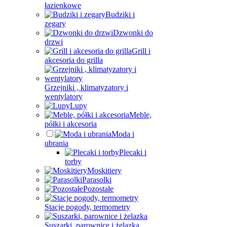
łazienkowe
Budziki i
zegary
Dzwonki do
drzwi
Grill i
akcesoria do grilla
Grzejniki , klimatyzatory i
wentylatory
Lupy
Meble,
półki i akcesoria
Moda i
ubrania
Plecaki i
torby
Moskitiery
Parasolki
Pozostałe
Stacje pogody, termometry
Suszarki, parownice i żelazka