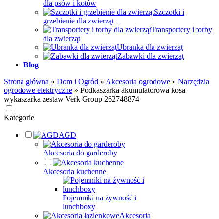
dla psów i kotów
Szczotki i
grzebienie dla zwierząt
Transportery i torby
dla zwierząt
Ubranka dla zwierząt
Zabawki dla zwierząt
Blog
Strona główna
»
Dom i Ogród
»
Akcesoria ogrodowe
»
Narzędzia
ogrodowe elektryczne
»
Podkaszarka akumulatorowa kosa
wykaszarka zestaw Verk Group 262748874
Kategorie
AGD
Akcesoria do garderoby
Akcesoria kuchenne
Pojemniki na żywność i
lunchboxy
Akcesoria