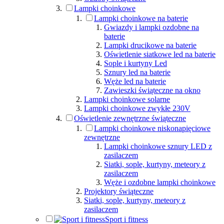
Lampki choinkowe
Lampki choinkowe na baterie
Gwiazdy i lampki ozdobne na
baterie
Lampki drucikowe na baterie
Oświetlenie siatkowe led na baterie
Sople i kurtyny Led
Sznury led na baterie
Węże led na baterie
Zawieszki świąteczne na okno
Lampki choinkowe solarne
Lampki choinkowe zwykłe 230V
Oświetlenie zewnętrzne świąteczne
Lampki choinkowe niskonapięciowe
zewnętrzne
Lampki choinkowe sznury LED z
zasilaczem
Siatki, sople, kurtyny, meteory z
zasilaczem
Węże i ozdobne lampki choinkowe
Projektory świąteczne
Siatki, sople, kurtyny, meteory z
zasilaczem
Sport i fitness