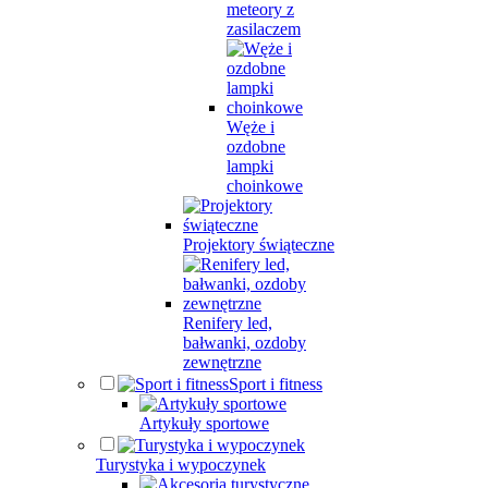
meteory z
zasilaczem
Węże i
ozdobne
lampki
choinkowe
Projektory świąteczne
Renifery led,
bałwanki, ozdoby
zewnętrzne
Sport i fitness
Artykuły sportowe
Turystyka i wypoczynek