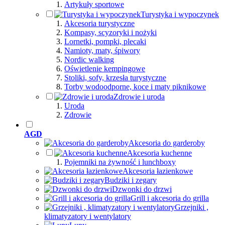
Artykuły sportowe
Turystyka i wypoczynek
Akcesoria turystyczne
Kompasy, scyzoryki i nożyki
Lornetki, pompki, plecaki
Namioty, maty, śpiwory
Nordic walking
Oświetlenie kempingowe
Stoliki, sofy, krzesła turystyczne
Torby wodoodporne, koce i maty piknikowe
Zdrowie i uroda
Uroda
Zdrowie
AGD
Akcesoria do garderoby
Akcesoria kuchenne
Pojemniki na żywność i lunchboxy
Akcesoria łazienkowe
Budziki i zegary
Dzwonki do drzwi
Grill i akcesoria do grilla
Grzejniki ,
klimatyzatory i wentylatory