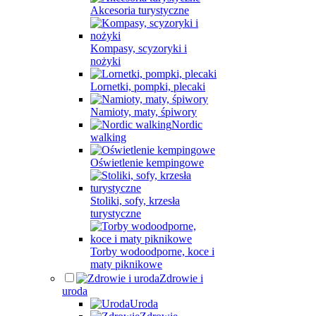
Akcesoria turystyczne
Kompasy, scyzoryki i
nożyki
Lornetki, pompki, plecaki
Namioty, maty, śpiwory
Nordic
walking
Oświetlenie kempingowe
Stoliki, sofy, krzesła
turystyczne
Torby wodoodporne, koce i
maty piknikowe
Zdrowie i
uroda
Uroda