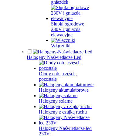
gniazdek
Słupki ogrodowe
230V i gniazda
elewacyjne
Włączniki
Halogeny-Naświetlacze Led
Diody cob , części ,
pozostałe
Halogeny akumulatorowe
Halogeny solarne
Halogeny z czujką ruchu
Halogeny-Naświetlacze led
230V