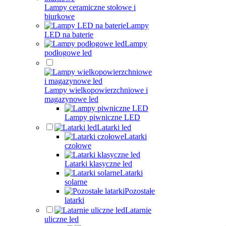
Lampy ceramiczne stołowe i
biurkowe
Lampy
LED na baterie
Lampy
podłogowe led
Lampy wielkopowierzchniowe i
magazynowe led
Lampy piwniczne LED
Latarki led
Latarki
czołowe
Latarki klasyczne led
Latarki
solarne
Pozostałe
latarki
Latarnie
uliczne led