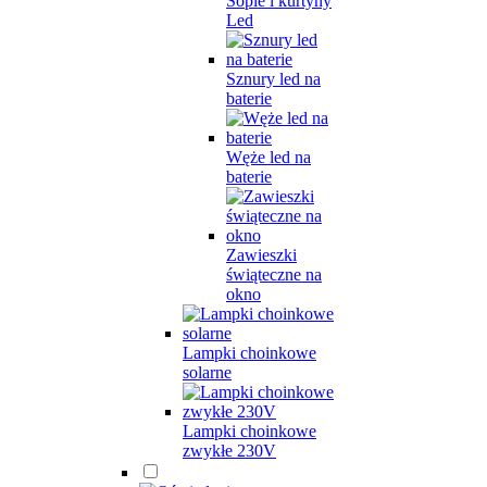
Sople i kurtyny
Led
Sznury led na
baterie
Węże led na
baterie
Zawieszki
świąteczne na
okno
Lampki choinkowe
solarne
Lampki choinkowe
zwykłe 230V