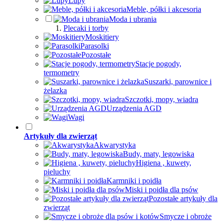
Lupy
Meble, półki i akcesoria
Moda i ubrania
Plecaki i torby
Moskitiery
Parasolki
Pozostałe
Stacje pogody,
termometry
Suszarki, parownice i
żelazka
Szczotki, mopy, wiadra
Urządzenia AGD
Wagi
Artykuły dla zwierząt
Akwarystyka
Budy, maty, legowiska
Higiena , kuwety,
pieluchy
Karmniki i poidła
Miski i poidła dla psów
Pozostałe artykuły dla
zwierząt
Smycze i obroże