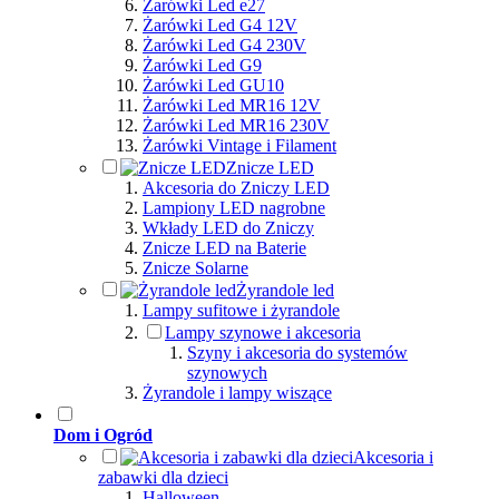
Żarówki Led e27
Żarówki Led G4 12V
Żarówki Led G4 230V
Żarówki Led G9
Żarówki Led GU10
Żarówki Led MR16 12V
Żarówki Led MR16 230V
Żarówki Vintage i Filament
Znicze LED
Akcesoria do Zniczy LED
Lampiony LED nagrobne
Wkłady LED do Zniczy
Znicze LED na Baterie
Znicze Solarne
Żyrandole led
Lampy sufitowe i żyrandole
Lampy szynowe i akcesoria
Szyny i akcesoria do systemów
szynowych
Żyrandole i lampy wiszące
Dom i Ogród
Akcesoria i
zabawki dla dzieci
Halloween