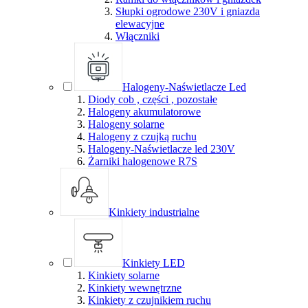
Słupki ogrodowe 230V i gniazda
elewacyjne
Włączniki
Halogeny-Naświetlacze Led
Diody cob , części , pozostałe
Halogeny akumulatorowe
Halogeny solarne
Halogeny z czujką ruchu
Halogeny-Naświetlacze led 230V
Żarniki halogenowe R7S
Kinkiety industrialne
Kinkiety LED
Kinkiety solarne
Kinkiety wewnętrzne
Kinkiety z czujnikiem ruchu