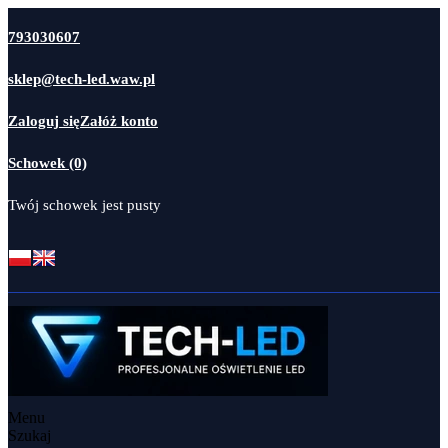
793030607
sklep@tech-led.waw.pl
Zaloguj się
Załóż konto
Schowek (0)
Twój schowek jest pusty
Menu
Szukaj