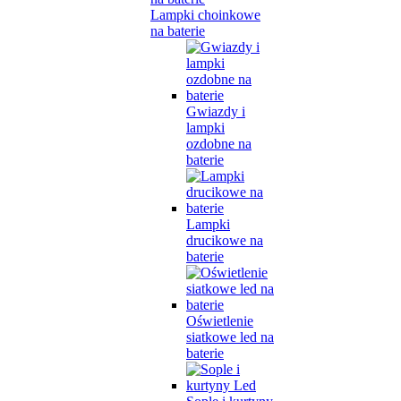
Lampki choinkowe
na baterie
Gwiazdy i
lampki
ozdobne na
baterie
Lampki
drucikowe na
baterie
Oświetlenie
siatkowe led na
baterie