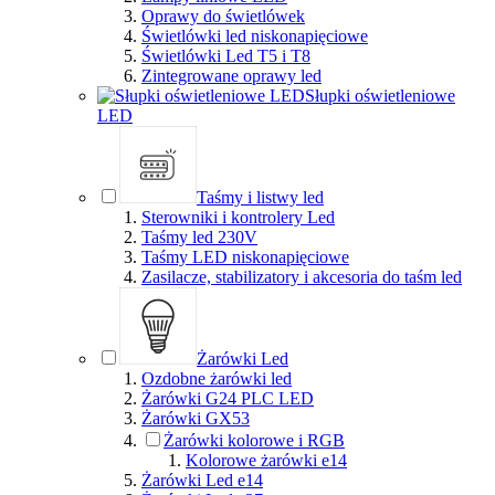
Oprawy do świetlówek
Świetlówki led niskonapięciowe
Świetlówki Led T5 i T8
Zintegrowane oprawy led
Słupki oświetleniowe
LED
Taśmy i listwy led
Sterowniki i kontrolery Led
Taśmy led 230V
Taśmy LED niskonapięciowe
Zasilacze, stabilizatory i akcesoria do taśm led
Żarówki Led
Ozdobne żarówki led
Żarówki G24 PLC LED
Żarówki GX53
Żarówki kolorowe i RGB
Kolorowe żarówki e14
Żarówki Led e14