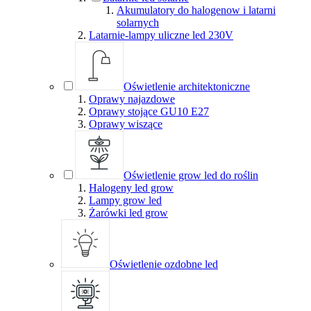
Akumulatory do halogenow i latarni
solarnych
Latarnie-lampy uliczne led 230V
Oświetlenie architektoniczne
Oprawy najazdowe
Oprawy stojące GU10 E27
Oprawy wiszące
Oświetlenie grow led do roślin
Halogeny led grow
Lampy grow led
Żarówki led grow
Oświetlenie ozdobne led