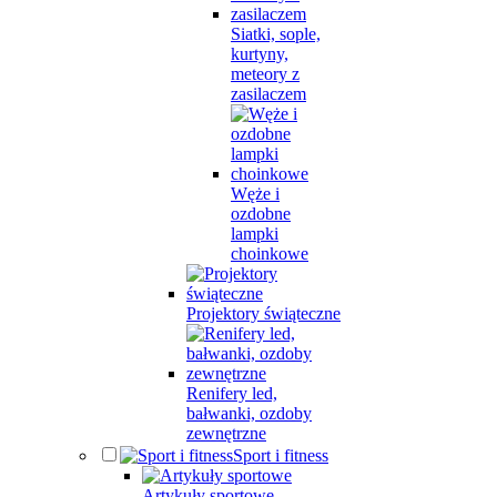
Siatki, sople,
kurtyny,
meteory z
zasilaczem
Węże i
ozdobne
lampki
choinkowe
Projektory świąteczne
Renifery led,
bałwanki, ozdoby
zewnętrzne
Sport i fitness
Artykuły sportowe