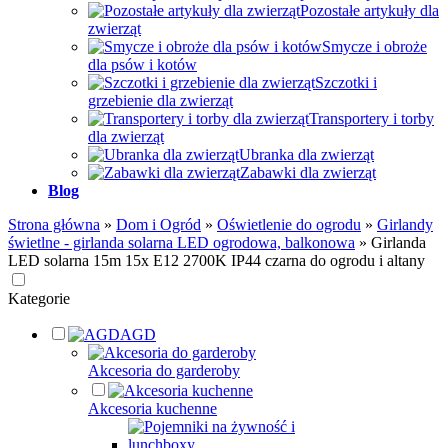
Pozostałe artykuły dla
zwierząt
Smycze i obroże
dla psów i kotów
Szczotki i
grzebienie dla zwierząt
Transportery i torby
dla zwierząt
Ubranka dla zwierząt
Zabawki dla zwierząt
Blog
Strona główna
»
Dom i Ogród
»
Oświetlenie do ogrodu
»
Girlandy
świetlne - girlanda solarna LED ogrodowa, balkonowa
»
Girlanda
LED solarna 15m 15x E12 2700K IP44 czarna do ogrodu i altany
Kategorie
AGD
Akcesoria do garderoby
Akcesoria kuchenne