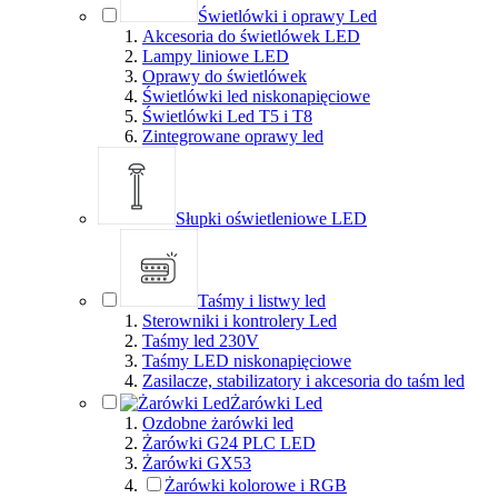
Świetlówki i oprawy Led
Akcesoria do świetlówek LED
Lampy liniowe LED
Oprawy do świetlówek
Świetlówki led niskonapięciowe
Świetlówki Led T5 i T8
Zintegrowane oprawy led
Słupki oświetleniowe LED
Taśmy i listwy led
Sterowniki i kontrolery Led
Taśmy led 230V
Taśmy LED niskonapięciowe
Zasilacze, stabilizatory i akcesoria do taśm led
Żarówki Led
Ozdobne żarówki led
Żarówki G24 PLC LED
Żarówki GX53
Żarówki kolorowe i RGB