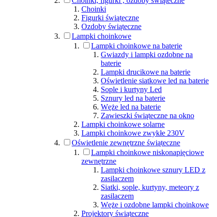
Choinki, figurki , ozdoby świąteczne
Choinki
Figurki świąteczne
Ozdoby świąteczne
Lampki choinkowe
Lampki choinkowe na baterie
Gwiazdy i lampki ozdobne na
baterie
Lampki drucikowe na baterie
Oświetlenie siatkowe led na baterie
Sople i kurtyny Led
Sznury led na baterie
Węże led na baterie
Zawieszki świąteczne na okno
Lampki choinkowe solarne
Lampki choinkowe zwykłe 230V
Oświetlenie zewnętrzne świąteczne
Lampki choinkowe niskonapięciowe
zewnętrzne
Lampki choinkowe sznury LED z
zasilaczem
Siatki, sople, kurtyny, meteory z
zasilaczem
Węże i ozdobne lampki choinkowe
Projektory świąteczne