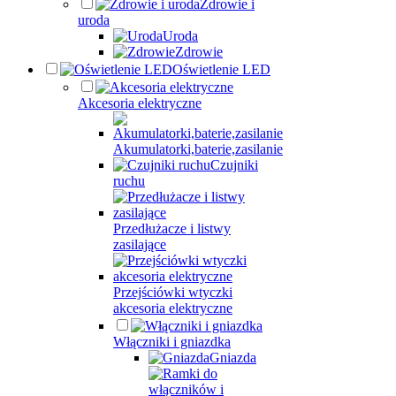
Zdrowie i
uroda
Uroda
Zdrowie
Oświetlenie LED
Akcesoria elektryczne
Akumulatorki,baterie,zasilanie
Czujniki
ruchu
Przedłużacze i listwy
zasilające
Przejściówki wtyczki
akcesoria elektryczne
Włączniki i gniazdka
Gniazda