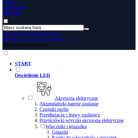
Konto
Schowek
0
Koszyk
0
wyszukiwanie zaawansowane
Koszyk
Twój koszyk jest pusty ...
Twój koszyk jest pusty ...
START
Oświetlenie LED
Akcesoria elektryczne
Akumulatorki,baterie,zasilanie
Czujniki ruchu
Przedłużacze i listwy zasilające
Przejściówki wtyczki akcesoria elektryczne
Włączniki i gniazdka
Gniazda
Ramki do włączników i gniazdek