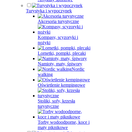
Turystyka i wypoczynek
Akcesoria turystyczne
Kompasy, scyzoryki i
nożyki
Lornetki, pompki, plecaki
Namioty, maty, śpiwory
Nordic
walking
Oświetlenie kempingowe
Stoliki, sofy, krzesła
turystyczne
Torby wodoodporne, koce i
maty piknikowe