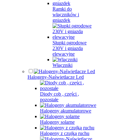
Ramki do
włączników i
gniazdek
Słupki ogrodowe
230V i gniazda
elewacyjne
Włączniki
Halogeny-Naświetlacze Led
Diody cob , części ,
pozostałe
Halogeny akumulatorowe
Halogeny solarne
Halogeny z czujką ruchu