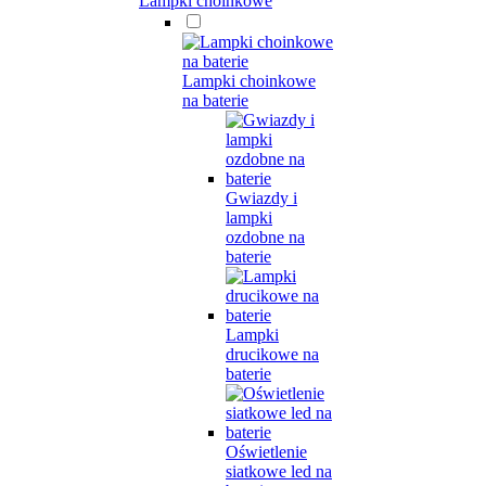
Lampki choinkowe
Lampki choinkowe
na baterie
Gwiazdy i
lampki
ozdobne na
baterie
Lampki
drucikowe na
baterie
Oświetlenie
siatkowe led na