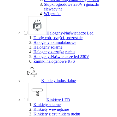
Słupki ogrodowe 230V i gniazda
elewacyjne
Włączniki
Halogeny-Naświetlacze Led
Diody cob , części , pozostałe
Halogeny akumulatorowe
Halogeny solarne
Halogeny z czujką ruchu
Halogeny-Naświetlacze led 230V
Żarniki halogenowe R7S
Kinkiety industrialne
Kinkiety LED
Kinkiety solarne
Kinkiety wewnętrzne
Kinkiety z czujnikiem ruchu