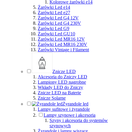
Kolorowe żarówki e14
Żarówki Led e14
Żarówki Led e27
Żarówki Led G4 12V
Żarówki Led G4 230V
Żarówki Led G9
Żarówki Led GU10
Żarówki Led MR16 12V
Żarówki Led MR16 230V
Żarówki Vintage i Filament
Znicze LED
Akcesoria do Zniczy LED
Lampiony LED nagrobne
Wkłady LED do Zniczy
Znicze LED na Baterie
Znicze Solarne
Żyrandole led
Lampy sufitowe i żyrandole
Lampy szynowe i akcesoria
Szyny i akcesoria do systemów
szynowych
Żyrandole i lampy wiszące