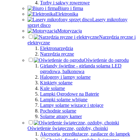
Torby i sakwy rowerowe
Biuro i firma
Elektronika
Lasery mikrofony
sprzęt disco
Motoryzacja
Narzędzia ręczne i
elektryczne
Elektronarzędzia
Narzędzia ręczne
Oświetlenie do ogrodu
Girlandy świetlne - girlanda solarna LED
ogrodowa, balkonowa
Halogeny i lampy solarne
Kinkiety solarne
Kule solarne
Lampki Ogrodowe na Baterie
Lampki solarne wbijane
Lampy solarne wiszące i stojące
Pochodnie solarne
Solarne atrapy kamer
Oświetlenie świąteczne, ozdoby, choinki
Akcesoria, przedłużacze, zasilacze do lampek