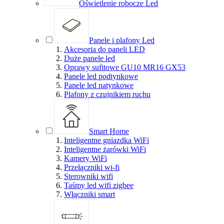
Oświetlenie robocze Led
Panele i plafony Led
Akcesoria do paneli LED
Duże panele led
Oprawy sufitowe GU10 MR16 GX53
Panele led podtynkowe
Panele led natynkowe
Plafony z czujnikiem ruchu
Smart Home
Inteligentne gniazdka WiFi
Inteligentne żarówki WiFi
Kamery WiFi
Przełączniki wi-fi
Sterowniki wifi
Taśmy led wifi zigbee
Włączniki smart