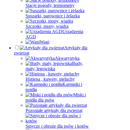
Stacje pogody, termometry
Suszarki, parownice i żelazka
Szczotki, mopy, wiadra
Urządzenia
AGD
Wagi
Artykuły dla
zwierząt
Akwarystyka
Budy,
maty, legowiska
Higiena , kuwety, pieluchy
Karmniki i
poidła
Miski i
poidła dla psów
Pozostałe artykuły dla zwierząt
Smycze i obroże dla psów i kotów