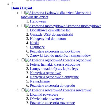
Dom i Ogród
Akcesoria i
zabawki dla dzieci
Halloween
Akcesoria motocyklowe
Dodatkowe oświetlenie led
Gniazda USB do zapalniczki
Halogeny led do motoru
Kaski
Lightbary
Pozostałe akcesoria motocyklowe
Żarówki Led do motorów i samochodów
Akcesoria ogrodowe
Fotele, hamaki, krzesła ogrodowe
Lampy owadobójcze, łapki, lepy
Narzędzia ogrodowe
Narzędzia ogrodowe elektryczne
Nawadnianie
Pozostałe akcesoria do ogrodu
Akcesoria rowerowe
Liczniki rowerowe
Oświetlenie rowerowe
Pozostałe akcesoria rowerowe