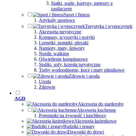
Siatki, sople, kurtyny, meteory z
zasilaczem
Sport i fitness
Artykuły sportowe
Turystyka i wypoczynek
Akcesoria turystyczne
Kompasy, scyzoryki i nożyki
Lornetki, pompki, plecaki
Namioty, maty, śpiwory
Nordic walking
Oświetlenie kempingowe
Stoliki, sofy, krzesła turystyczne
Torby wodoodporne, koce i maty piknikowe
Zdrowie i uroda
Uroda
Zdrowie
AGD
Akcesoria do garderoby
Akcesoria kuchenne
Pojemniki na żywność i lunchboxy
Akcesoria łazienkowe
Budziki i zegary
Dzwonki do drzwi