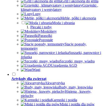
Grill i akcesoria do grilla
Grzejniki ,
klimatyzatory i wentylatory
Lupy
Meble, półki i akcesoria
Moda i ubrania
Plecaki i torby
Moskitiery
Parasolki
Pozostałe
Stacje pogody,
termometry
Suszarki, parownice i
żelazka
Szczotki, mopy, wiadra
Urządzenia AGD
Wagi
Artykuły dla zwierząt
Akwarystyka
Budy, maty, legowiska
Higiena , kuwety,
pieluchy
Karmniki i poidła
Miski i poidła dla psów