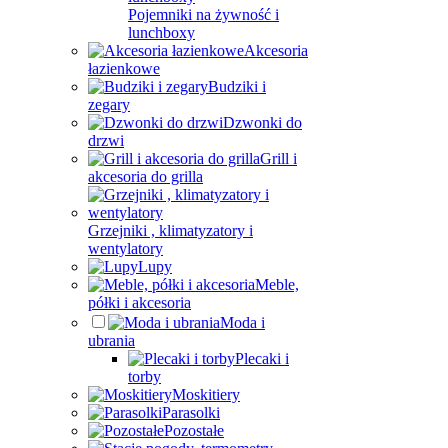
Pojemniki na żywność i
lunchboxy
Akcesoria
łazienkowe
Budziki i
zegary
Dzwonki do
drzwi
Grill i
akcesoria do grilla
Grzejniki , klimatyzatory i
wentylatory
Lupy
Meble,
półki i akcesoria
Moda i
ubrania
Plecaki i
torby
Moskitiery
Parasolki
Pozostałe