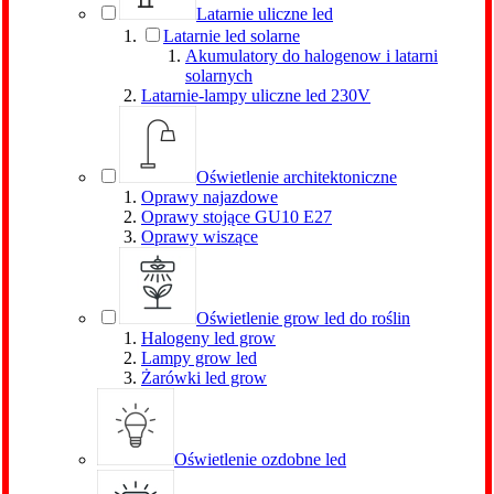
Latarnie uliczne led
Latarnie led solarne
Akumulatory do halogenow i latarni
solarnych
Latarnie-lampy uliczne led 230V
Oświetlenie architektoniczne
Oprawy najazdowe
Oprawy stojące GU10 E27
Oprawy wiszące
Oświetlenie grow led do roślin
Halogeny led grow
Lampy grow led
Żarówki led grow
Oświetlenie ozdobne led