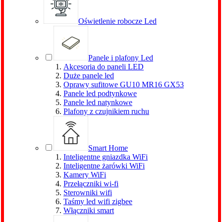
Oświetlenie robocze Led
Panele i plafony Led
Akcesoria do paneli LED
Duże panele led
Oprawy sufitowe GU10 MR16 GX53
Panele led podtynkowe
Panele led natynkowe
Plafony z czujnikiem ruchu
Smart Home
Inteligentne gniazdka WiFi
Inteligentne żarówki WiFi
Kamery WiFi
Przełączniki wi-fi
Sterowniki wifi
Taśmy led wifi zigbee
Włączniki smart