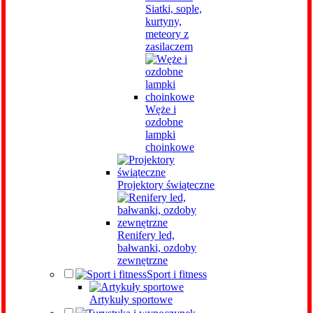
Siatki, sople,
kurtyny,
meteory z
zasilaczem
Węże i
ozdobne
lampki
choinkowe
Projektory świąteczne
Renifery led,
bałwanki, ozdoby
zewnętrzne
Sport i fitness
Artykuły sportowe