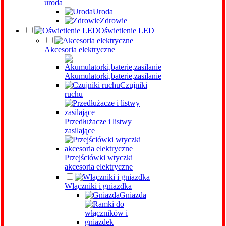
uroda
Uroda
Zdrowie
Oświetlenie LED
Akcesoria elektryczne
Akumulatorki,baterie,zasilanie
Czujniki
ruchu
Przedłużacze i listwy
zasilające
Przejściówki wtyczki
akcesoria elektryczne
Włączniki i gniazdka
Gniazda