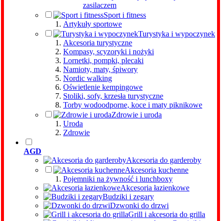
zasilaczem
Sport i fitness
Artykuły sportowe
Turystyka i wypoczynek
Akcesoria turystyczne
Kompasy, scyzoryki i nożyki
Lornetki, pompki, plecaki
Namioty, maty, śpiwory
Nordic walking
Oświetlenie kempingowe
Stoliki, sofy, krzesła turystyczne
Torby wodoodporne, koce i maty piknikowe
Zdrowie i uroda
Uroda
Zdrowie
AGD
Akcesoria do garderoby
Akcesoria kuchenne
Pojemniki na żywność i lunchboxy
Akcesoria łazienkowe
Budziki i zegary
Dzwonki do drzwi
Grill i akcesoria do grilla