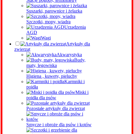
Stacje pogody, termometry
Suszarki, parownice i żelazka
Szczotki, mopy, wiadra
Urządzenia
AGD
Wagi
Artykuły dla
zwierząt
Akwarystyka
Budy,
maty, legowiska
Higiena , kuwety, pieluchy
Karmniki i
poidła
Miski i
poidła dla psów
Pozostałe artykuły dla zwierząt
Smycze i obroże dla psów i kotów