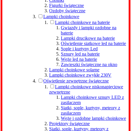
Choinki
Figurki świąteczne
Ozdoby świąteczne
Lampki choinkowe
Lampki choinkowe na baterie
Gwiazdy i lampki ozdobne na
baterie
Lampki drucikowe na baterie
Oświetlenie siatkowe led na baterie
Sople i kurtyny Led
Sznury led na baterie
Węże led na baterie
Zawieszki świąteczne na okno
Lampki choinkowe solarne
Lampki choinkowe zwykłe 230V
Oświetlenie zewnętrzne świąteczne
Lampki choinkowe niskonapięciowe
zewnętrzne
Lampki choinkowe sznury LED z
zasilaczem
Siatki, sople, kurtyny, meteory z
zasilaczem
Węże i ozdobne lampki choinkowe
Projektory świąteczne
Siatki, sople, kurtyny, meteory z