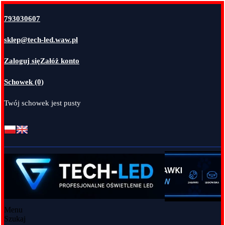
793030607
sklep@tech-led.waw.pl
Zaloguj się
Załóż konto
Schowek (0)
Twój schowek jest pusty
Menu
Szukaj