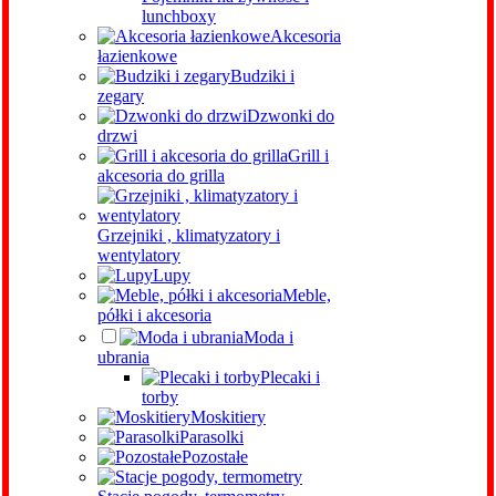
lunchboxy
Akcesoria
łazienkowe
Budziki i
zegary
Dzwonki do
drzwi
Grill i
akcesoria do grilla
Grzejniki , klimatyzatory i
wentylatory
Lupy
Meble,
półki i akcesoria
Moda i
ubrania
Plecaki i
torby
Moskitiery
Parasolki
Pozostałe