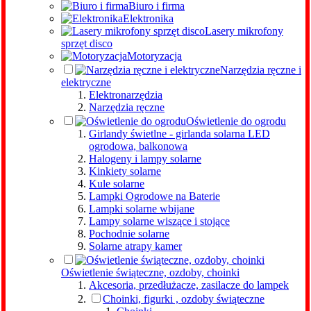
Biuro i firma
Elektronika
Lasery mikrofony
sprzęt disco
Motoryzacja
Narzędzia ręczne i
elektryczne
Elektronarzędzia
Narzędzia ręczne
Oświetlenie do ogrodu
Girlandy świetlne - girlanda solarna LED
ogrodowa, balkonowa
Halogeny i lampy solarne
Kinkiety solarne
Kule solarne
Lampki Ogrodowe na Baterie
Lampki solarne wbijane
Lampy solarne wiszące i stojące
Pochodnie solarne
Solarne atrapy kamer
Oświetlenie świąteczne, ozdoby, choinki
Akcesoria, przedłużacze, zasilacze do lampek
Choinki, figurki , ozdoby świąteczne