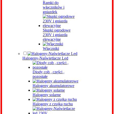
Ramki do
włączników i
gniazdek
Słupki ogrodowe
230V i gniazda
elewacyjne
Włączniki
Halogeny-Naświetlacze Led
Diody cob , części ,
pozostałe
Halogeny akumulatorowe
Halogeny solarne
Halogeny z czujką ruchu