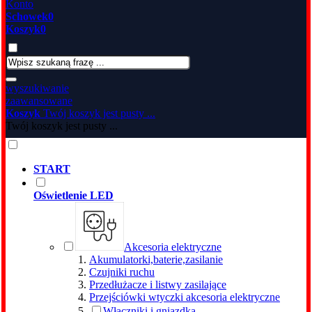
Konto
Schowek
0
Koszyk
0
wyszukiwanie
zaawansowane
Koszyk
Twój koszyk jest pusty ...
Twój koszyk jest pusty ...
START
Oświetlenie LED
Akcesoria elektryczne
Akumulatorki,baterie,zasilanie
Czujniki ruchu
Przedłużacze i listwy zasilające
Przejściówki wtyczki akcesoria elektryczne
Włączniki i gniazdka