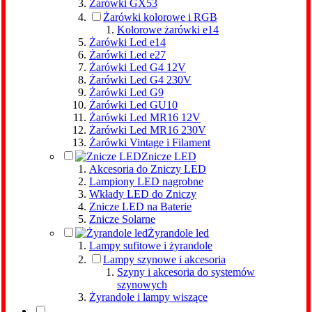
Żarówki GX53
Żarówki kolorowe i RGB
Kolorowe żarówki e14
Żarówki Led e14
Żarówki Led e27
Żarówki Led G4 12V
Żarówki Led G4 230V
Żarówki Led G9
Żarówki Led GU10
Żarówki Led MR16 12V
Żarówki Led MR16 230V
Żarówki Vintage i Filament
Znicze LED
Akcesoria do Zniczy LED
Lampiony LED nagrobne
Wkłady LED do Zniczy
Znicze LED na Baterie
Znicze Solarne
Żyrandole led
Lampy sufitowe i żyrandole
Lampy szynowe i akcesoria
Szyny i akcesoria do systemów
szynowych
Żyrandole i lampy wiszące