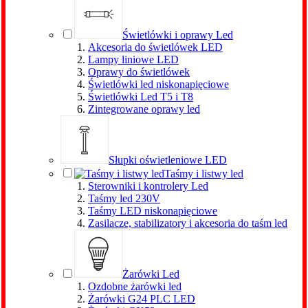
Świetlówki i oprawy Led
Akcesoria do świetlówek LED
Lampy liniowe LED
Oprawy do świetlówek
Świetlówki led niskonapięciowe
Świetlówki Led T5 i T8
Zintegrowane oprawy led
Słupki oświetleniowe LED
Taśmy i listwy led
Sterowniki i kontrolery Led
Taśmy led 230V
Taśmy LED niskonapięciowe
Zasilacze, stabilizatory i akcesoria do taśm led
Żarówki Led
Ozdobne żarówki led
Żarówki G24 PLC LED