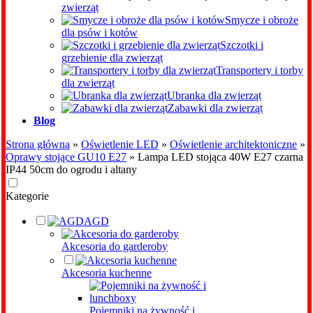
zwierząt
Smycze i obroże
dla psów i kotów
Szczotki i
grzebienie dla zwierząt
Transportery i torby
dla zwierząt
Ubranka dla zwierząt
Zabawki dla zwierząt
Blog
Strona główna
»
Oświetlenie LED
»
Oświetlenie architektoniczne
»
Oprawy stojące GU10 E27
»
Lampa LED stojąca 40W E27 czarna
IP44 50cm do ogrodu i altany
Kategorie
AGD
Akcesoria do garderoby
Akcesoria kuchenne
Pojemniki na żywność i