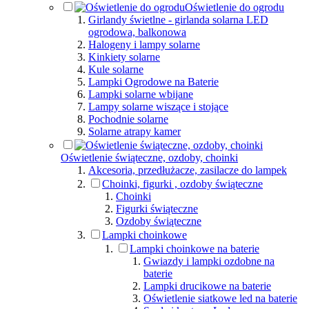
Oświetlenie do ogrodu
Girlandy świetlne - girlanda solarna LED
ogrodowa, balkonowa
Halogeny i lampy solarne
Kinkiety solarne
Kule solarne
Lampki Ogrodowe na Baterie
Lampki solarne wbijane
Lampy solarne wiszące i stojące
Pochodnie solarne
Solarne atrapy kamer
Oświetlenie świąteczne, ozdoby, choinki
Akcesoria, przedłużacze, zasilacze do lampek
Choinki, figurki , ozdoby świąteczne
Choinki
Figurki świąteczne
Ozdoby świąteczne
Lampki choinkowe
Lampki choinkowe na baterie
Gwiazdy i lampki ozdobne na
baterie
Lampki drucikowe na baterie
Oświetlenie siatkowe led na baterie