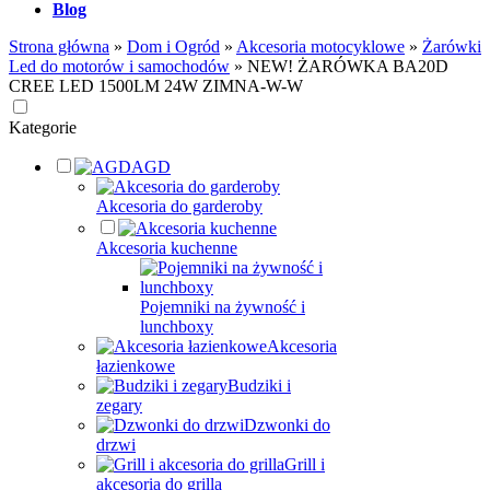
Blog
Strona główna
»
Dom i Ogród
»
Akcesoria motocyklowe
»
Żarówki
Led do motorów i samochodów
»
NEW! ŻARÓWKA BA20D
CREE LED 1500LM 24W ZIMNA-W-W
Kategorie
AGD
Akcesoria do garderoby
Akcesoria kuchenne
Pojemniki na żywność i
lunchboxy
Akcesoria
łazienkowe
Budziki i
zegary
Dzwonki do
drzwi
Grill i
akcesoria do grilla