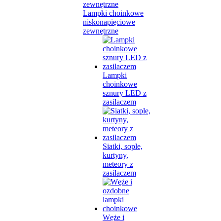
Lampki choinkowe
niskonapięciowe
zewnętrzne
Lampki
choinkowe
sznury LED z
zasilaczem
Siatki, sople,
kurtyny,
meteory z
zasilaczem
Węże i