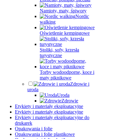
Namioty, maty, śpiwory
Nordic
walking
Oświetlenie kempingowe
Stoliki, sofy, krzesła
turystyczne
Torby wodoodporne, koce i
maty piknikowe
Zdrowie i
uroda
Uroda
Zdrowie
Etykiety i materiały eksploatacyjne
Etykiety i materiały eksploatacyjne
Etykiety i materiały eksploatacyjne do
drukarek
Opakowania i folie
Opakowania i folie plastikowe