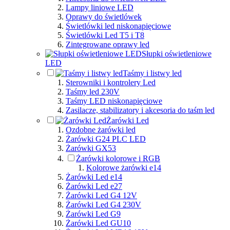
Lampy liniowe LED
Oprawy do świetlówek
Świetlówki led niskonapięciowe
Świetlówki Led T5 i T8
Zintegrowane oprawy led
Słupki oświetleniowe
LED
Taśmy i listwy led
Sterowniki i kontrolery Led
Taśmy led 230V
Taśmy LED niskonapięciowe
Zasilacze, stabilizatory i akcesoria do taśm led
Żarówki Led
Ozdobne żarówki led
Żarówki G24 PLC LED
Żarówki GX53
Żarówki kolorowe i RGB
Kolorowe żarówki e14
Żarówki Led e14
Żarówki Led e27
Żarówki Led G4 12V
Żarówki Led G4 230V
Żarówki Led G9
Żarówki Led GU10