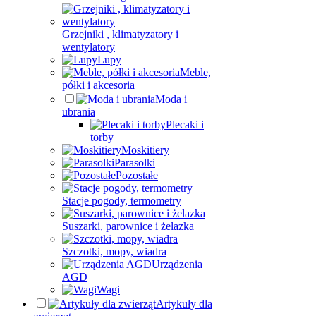
Grzejniki , klimatyzatory i
wentylatory
Lupy
Meble,
półki i akcesoria
Moda i
ubrania
Plecaki i
torby
Moskitiery
Parasolki
Pozostałe
Stacje pogody, termometry
Suszarki, parownice i żelazka
Szczotki, mopy, wiadra
Urządzenia
AGD
Wagi
Artykuły dla