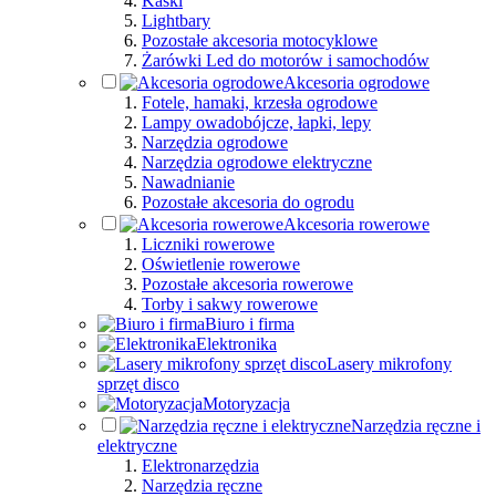
Kaski
Lightbary
Pozostałe akcesoria motocyklowe
Żarówki Led do motorów i samochodów
Akcesoria ogrodowe
Fotele, hamaki, krzesła ogrodowe
Lampy owadobójcze, łapki, lepy
Narzędzia ogrodowe
Narzędzia ogrodowe elektryczne
Nawadnianie
Pozostałe akcesoria do ogrodu
Akcesoria rowerowe
Liczniki rowerowe
Oświetlenie rowerowe
Pozostałe akcesoria rowerowe
Torby i sakwy rowerowe
Biuro i firma
Elektronika
Lasery mikrofony
sprzęt disco
Motoryzacja
Narzędzia ręczne i
elektryczne
Elektronarzędzia
Narzędzia ręczne