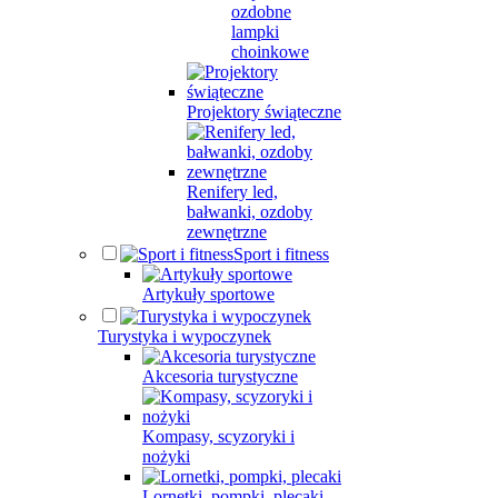
ozdobne
lampki
choinkowe
Projektory świąteczne
Renifery led,
bałwanki, ozdoby
zewnętrzne
Sport i fitness
Artykuły sportowe
Turystyka i wypoczynek
Akcesoria turystyczne
Kompasy, scyzoryki i
nożyki
Lornetki, pompki, plecaki