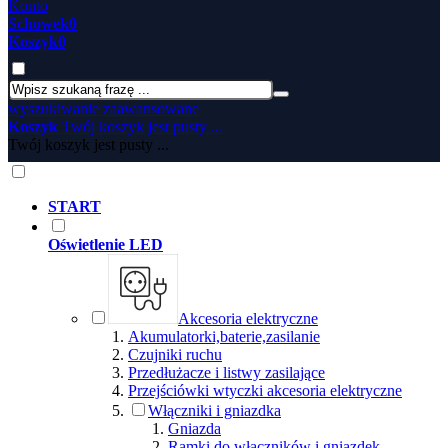
Konto
Schowek
0
Koszyk
0
wyszukiwanie zaawansowane
Koszyk
Twój koszyk jest pusty ...
Twój koszyk jest pusty ...
START
Oświetlenie LED
Akcesoria elektryczne
Akumulatorki,baterie,zasilanie
Czujniki ruchu
Przedłużacze i listwy zasilające
Przejściówki wtyczki akcesoria elektryczne
Włączniki i gniazdka
Gniazda
Ramki do włączników i gniazdek