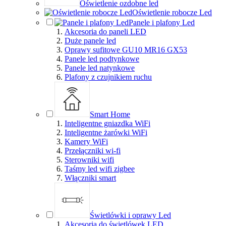
Oświetlenie ozdobne led
Oświetlenie robocze Led
Panele i plafony Led
Akcesoria do paneli LED
Duże panele led
Oprawy sufitowe GU10 MR16 GX53
Panele led podtynkowe
Panele led natynkowe
Plafony z czujnikiem ruchu
Smart Home
Inteligentne gniazdka WiFi
Inteligentne żarówki WiFi
Kamery WiFi
Przełączniki wi-fi
Sterowniki wifi
Taśmy led wifi zigbee
Włączniki smart
Świetlówki i oprawy Led
Akcesoria do świetlówek LED