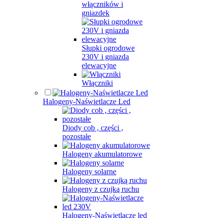
włączników i
gniazdek
Słupki ogrodowe
230V i gniazda
elewacyjne
Włączniki
Halogeny-Naświetlacze Led
Diody cob , części ,
pozostałe
Halogeny akumulatorowe
Halogeny solarne
Halogeny z czujką ruchu
Halogeny-Naświetlacze led