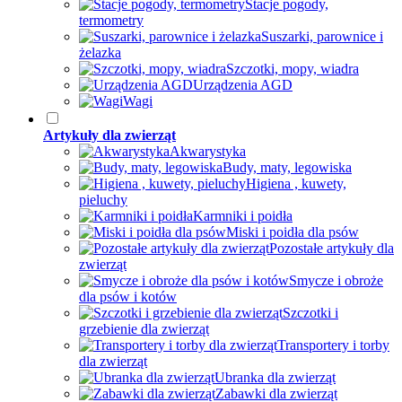
Stacje pogody,
termometry
Suszarki, parownice i
żelazka
Szczotki, mopy, wiadra
Urządzenia AGD
Wagi
Artykuły dla zwierząt
Akwarystyka
Budy, maty, legowiska
Higiena , kuwety,
pieluchy
Karmniki i poidła
Miski i poidła dla psów
Pozostałe artykuły dla
zwierząt
Smycze i obroże
dla psów i kotów
Szczotki i
grzebienie dla zwierząt
Transportery i torby
dla zwierząt
Ubranka dla zwierząt
Zabawki dla zwierząt