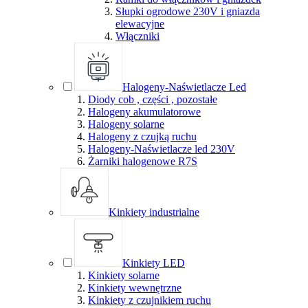
Słupki ogrodowe 230V i gniazda
elewacyjne
Włączniki
Halogeny-Naświetlacze Led
Diody cob , części , pozostałe
Halogeny akumulatorowe
Halogeny solarne
Halogeny z czujką ruchu
Halogeny-Naświetlacze led 230V
Żarniki halogenowe R7S
Kinkiety industrialne
Kinkiety LED
Kinkiety solarne
Kinkiety wewnętrzne
Kinkiety z czujnikiem ruchu