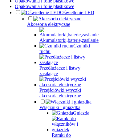
Opakowania i folie plastikowe
Opakowania i folie plastikowe
Oświetlenie LED
Akcesoria elektryczne
Akumulatorki,baterie,zasilanie
Czujniki
ruchu
Przedłużacze i listwy
zasilające
Przejściówki wtyczki
akcesoria elektryczne
Włączniki i gniazdka
Gniazda
Ramki do