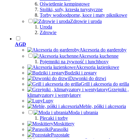
Oświetlenie kempingowe
Stoliki, sofy, krzesła turystyczne
Torby wodoodporne, koce i maty piknikowe
Zdrowie i uroda
Uroda
Zdrowie
AGD
Akcesoria do garderoby
Akcesoria kuchenne
Pojemniki na żywność i lunchboxy
Akcesoria łazienkowe
Budziki i zegary
Dzwonki do drzwi
Grill i akcesoria do grilla
Grzejniki ,
klimatyzatory i wentylatory
Lupy
Meble, półki i akcesoria
Moda i ubrania
Plecaki i torby
Moskitiery
Parasolki
Pozostałe