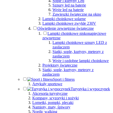
Sople i kurtyny Led
Sznury led na baterie
Węże led na baterie
Zawieszki świąteczne na okno
Lampki choinkowe solarne
Lampki choinkowe zwykłe 230V
Oświetlenie zewnętrzne świąteczne
Lampki choinkowe niskonapięciowe
zewnętrzne
Lampki choinkowe sznury LED z
zasilaczem
Siatki, sople, kurtyny, meteory z
zasilaczem
Węże i ozdobne lampki choinkowe
Projektory świąteczne
Siatki, sople, kurtyny, meteory z
zasilaczem
Sport i fitness
Artykuły sportowe
Turystyka i wypoczynek
Akcesoria turystyczne
Kompasy, scyzoryki i nożyki
Lornetki, pompki, plecaki
Namioty, maty, śpiwory
Nordic walking