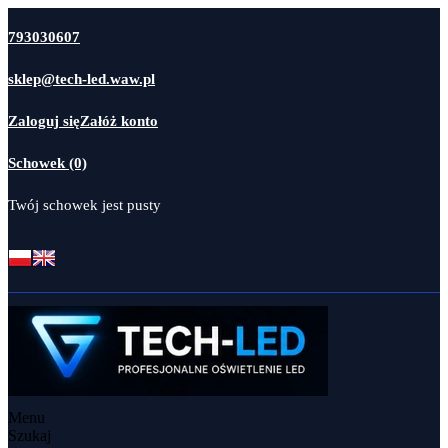
793030607
sklep@tech-led.waw.pl
Zaloguj się
Załóż konto
Schowek (0)
Twój schowek jest pusty
Menu
Szukaj