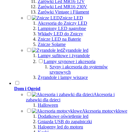
Żarówki Led MR16 12V
Żarówki Led MR16 230V
Żarówki Vintage i Filament
Znicze LED
Akcesoria do Zniczy LED
Lampiony LED nagrobne
Wkłady LED do Zniczy
Znicze LED na Baterie
Znicze Solarne
Żyrandole led
Lampy sufitowe i żyrandole
Lampy szynowe i akcesoria
Szyny i akcesoria do systemów
szynowych
Żyrandole i lampy wiszące
Dom i Ogród
Akcesoria i
zabawki dla dzieci
Halloween
Akcesoria motocyklowe
Dodatkowe oświetlenie led
Gniazda USB do zapalniczki
Halogeny led do motoru