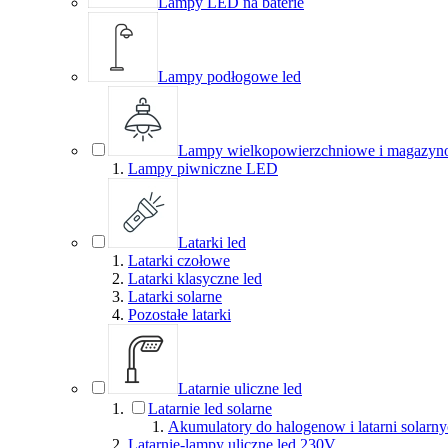
Lampy LED na baterie
Lampy podłogowe led
Lampy wielkopowierzchniowe i magazyn
Lampy piwniczne LED
Latarki led
Latarki czołowe
Latarki klasyczne led
Latarki solarne
Pozostałe latarki
Latarnie uliczne led
Latarnie led solarne
Akumulatory do halogenow i latarni solarn
Latarnie-lampy uliczne led 230V