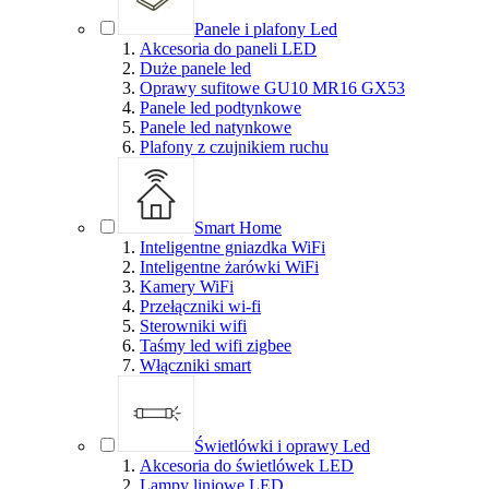
Panele i plafony Led
Akcesoria do paneli LED
Duże panele led
Oprawy sufitowe GU10 MR16 GX53
Panele led podtynkowe
Panele led natynkowe
Plafony z czujnikiem ruchu
Smart Home
Inteligentne gniazdka WiFi
Inteligentne żarówki WiFi
Kamery WiFi
Przełączniki wi-fi
Sterowniki wifi
Taśmy led wifi zigbee
Włączniki smart
Świetlówki i oprawy Led
Akcesoria do świetlówek LED
Lampy liniowe LED