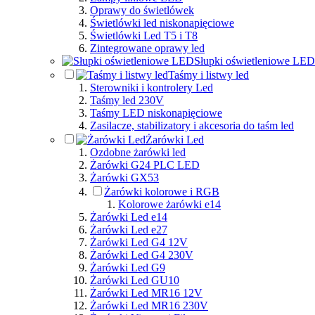
Oprawy do świetlówek
Świetlówki led niskonapięciowe
Świetlówki Led T5 i T8
Zintegrowane oprawy led
Słupki oświetleniowe LED
Taśmy i listwy led
Sterowniki i kontrolery Led
Taśmy led 230V
Taśmy LED niskonapięciowe
Zasilacze, stabilizatory i akcesoria do taśm led
Żarówki Led
Ozdobne żarówki led
Żarówki G24 PLC LED
Żarówki GX53
Żarówki kolorowe i RGB
Kolorowe żarówki e14
Żarówki Led e14
Żarówki Led e27
Żarówki Led G4 12V
Żarówki Led G4 230V
Żarówki Led G9
Żarówki Led GU10
Żarówki Led MR16 12V
Żarówki Led MR16 230V