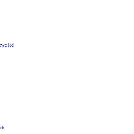
owe led
ych