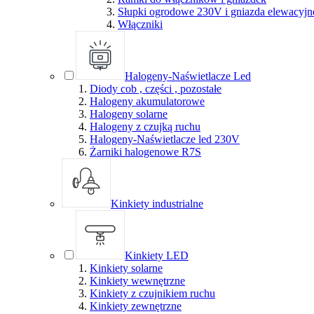
Słupki ogrodowe 230V i gniazda elewacyjn
Włączniki
Halogeny-Naświetlacze Led
Diody cob , części , pozostałe
Halogeny akumulatorowe
Halogeny solarne
Halogeny z czujką ruchu
Halogeny-Naświetlacze led 230V
Żarniki halogenowe R7S
Kinkiety industrialne
Kinkiety LED
Kinkiety solarne
Kinkiety wewnętrzne
Kinkiety z czujnikiem ruchu
Kinkiety zewnętrzne