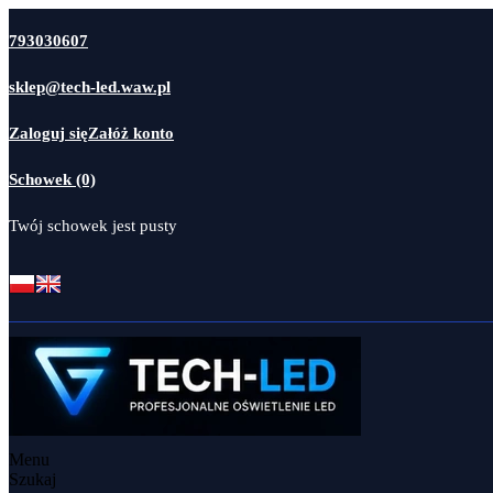
793030607
sklep@tech-led.waw.pl
Zaloguj się
Załóż konto
Schowek (0)
Twój schowek jest pusty
Menu
Szukaj