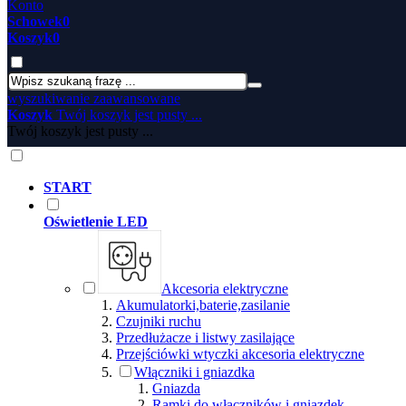
Konto
Schowek
0
Koszyk
0
wyszukiwanie zaawansowane
Koszyk
Twój koszyk jest pusty ...
Twój koszyk jest pusty ...
START
Oświetlenie LED
Akcesoria elektryczne
Akumulatorki,baterie,zasilanie
Czujniki ruchu
Przedłużacze i listwy zasilające
Przejściówki wtyczki akcesoria elektryczne
Włączniki i gniazdka
Gniazda
Ramki do włączników i gniazdek