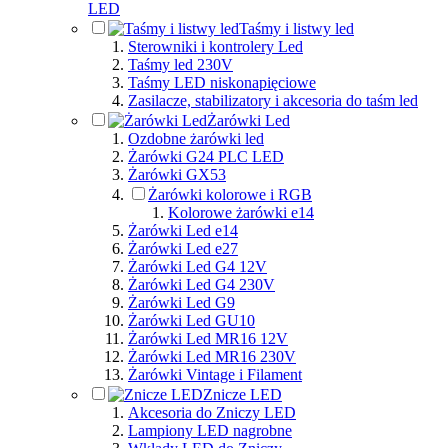
LED
Taśmy i listwy led
Sterowniki i kontrolery Led
Taśmy led 230V
Taśmy LED niskonapięciowe
Zasilacze, stabilizatory i akcesoria do taśm led
Żarówki Led
Ozdobne żarówki led
Żarówki G24 PLC LED
Żarówki GX53
Żarówki kolorowe i RGB
Kolorowe żarówki e14
Żarówki Led e14
Żarówki Led e27
Żarówki Led G4 12V
Żarówki Led G4 230V
Żarówki Led G9
Żarówki Led GU10
Żarówki Led MR16 12V
Żarówki Led MR16 230V
Żarówki Vintage i Filament
Znicze LED
Akcesoria do Zniczy LED
Lampiony LED nagrobne