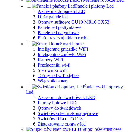
Oświetlenie robocze Led
Panele i plafony Led
Akcesoria do paneli LED
Duże panele led
Oprawy sufitowe GU10 MR16 GX53
Panele led podtynkowe
Panele led natynkowe
Plafony z czujnikiem ruchu
Smart Home
Inteligentne gniazdka WiFi
Inteligentne żarówki WiFi
Kamery WiFi
Przełączniki wi-fi
Sterowniki wifi
Taśmy led wifi zigbee
Włączniki smart
Świetlówki i oprawy
Led
Akcesoria do świetlówek LED
Lampy liniowe LED
Oprawy do świetlówek
Świetlówki led niskonapięciowe
Świetlówki Led T5 i T8
Zintegrowane oprawy led
Słupki oświetleniowe