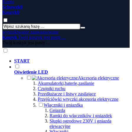
Konto
Schowek
0
Koszyk
0
wyszukiwanie zaawansowane
Koszyk
Twój koszyk jest pusty ...
Twój koszyk jest pusty ...
START
Oświetlenie LED
Akcesoria elektryczne
Akumulatorki,baterie,zasilanie
Czujniki ruchu
Przedłużacze i listwy zasilające
Przejściówki wtyczki akcesoria elektryczne
Włączniki i gniazdka
Gniazda
Ramki do włączników i gniazdek
Słupki ogrodowe 230V i gniazda
elewacyjne
Włączniki