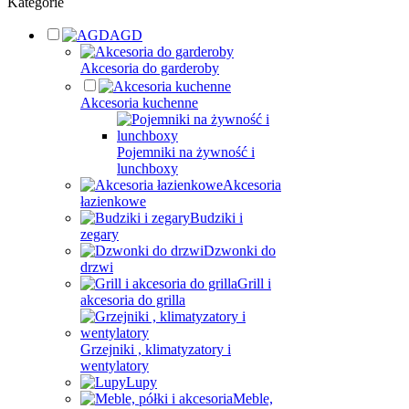
Kategorie
AGD
Akcesoria do garderoby
Akcesoria kuchenne
Pojemniki na żywność i
lunchboxy
Akcesoria
łazienkowe
Budziki i
zegary
Dzwonki do
drzwi
Grill i
akcesoria do grilla
Grzejniki , klimatyzatory i
wentylatory
Lupy
Meble,