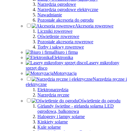
Narzędzia ogrodowe
Narzędzia ogrodowe elektryczne
Nawadnianie
Pozostałe akcesoria do ogrodu
Akcesoria rowerowe
Liczniki rowerowe
Oświetlenie rowerowe
Pozostałe akcesoria rowerowe
Torby i sakwy rowerowe
Biuro i firma
Elektronika
Lasery mikrofony
sprzęt disco
Motoryzacja
Narzędzia ręczne i
elektryczne
Elektronarzędzia
Narzędzia ręczne
Oświetlenie do ogrodu
Girlandy świetlne - girlanda solarna LED
ogrodowa, balkonowa
Halogeny i lampy solarne
Kinkiety solarne
Kule solarne