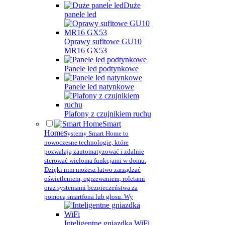
Duże
panele led
Oprawy sufitowe GU10
MR16 GX53
Panele led podtynkowe
Panele led natynkowe
Plafony z czujnikiem ruchu
Smart
Home
Systemy Smart Home to
nowoczesne technologie, które
pozwalają zautomatyzować i zdalnie
sterować wieloma funkcjami w domu.
Dzięki nim możesz łatwo zarządzać
oświetleniem, ogrzewaniem, roletami
oraz systemami bezpieczeństwa za
pomocą smartfona lub głosu. Wy
Inteligentne gniazdka WiFi