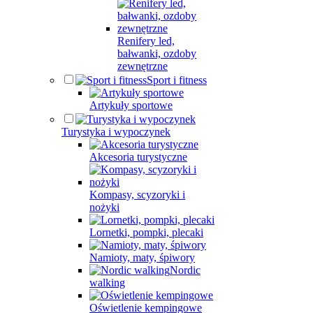
Renifery led,
bałwanki, ozdoby
zewnętrzne
Sport i fitness
Artykuły sportowe
Turystyka i wypoczynek
Akcesoria turystyczne
Kompasy, scyzoryki i
nożyki
Lornetki, pompki, plecaki
Namioty, maty, śpiwory
Nordic
walking
Oświetlenie kempingowe