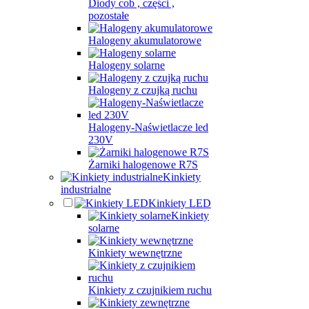
Diody cob , części ,
pozostałe
Halogeny akumulatorowe
Halogeny solarne
Halogeny z czujką ruchu
Halogeny-Naświetlacze led
230V
Żarniki halogenowe R7S
Kinkiety
industrialne
Kinkiety LED
Kinkiety
solarne
Kinkiety wewnętrzne
Kinkiety z czujnikiem ruchu