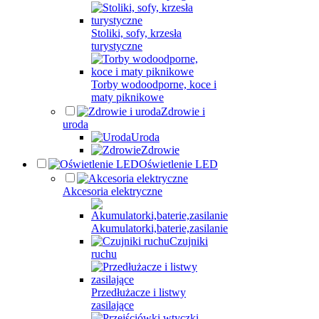
Stoliki, sofy, krzesła
turystyczne
Torby wodoodporne, koce i
maty piknikowe
Zdrowie i
uroda
Uroda
Zdrowie
Oświetlenie LED
Akcesoria elektryczne
Akumulatorki,baterie,zasilanie
Czujniki
ruchu
Przedłużacze i listwy
zasilające