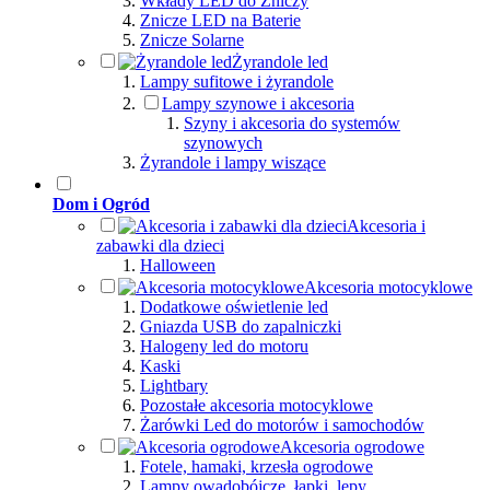
Wkłady LED do Zniczy
Znicze LED na Baterie
Znicze Solarne
Żyrandole led
Lampy sufitowe i żyrandole
Lampy szynowe i akcesoria
Szyny i akcesoria do systemów
szynowych
Żyrandole i lampy wiszące
Dom i Ogród
Akcesoria i
zabawki dla dzieci
Halloween
Akcesoria motocyklowe
Dodatkowe oświetlenie led
Gniazda USB do zapalniczki
Halogeny led do motoru
Kaski
Lightbary
Pozostałe akcesoria motocyklowe
Żarówki Led do motorów i samochodów
Akcesoria ogrodowe
Fotele, hamaki, krzesła ogrodowe
Lampy owadobójcze, łapki, lepy