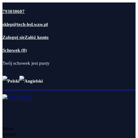
793030607
sklep@tech-led.waw.pl
Zaloguj się
Załóż konto
Schowek (0)
Twój schowek jest pusty
Menu
Szukaj