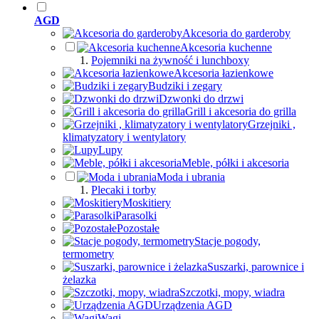
AGD
Akcesoria do garderoby
Akcesoria kuchenne
Pojemniki na żywność i lunchboxy
Akcesoria łazienkowe
Budziki i zegary
Dzwonki do drzwi
Grill i akcesoria do grilla
Grzejniki ,
klimatyzatory i wentylatory
Lupy
Meble, półki i akcesoria
Moda i ubrania
Plecaki i torby
Moskitiery
Parasolki
Pozostałe
Stacje pogody,
termometry
Suszarki, parownice i
żelazka
Szczotki, mopy, wiadra
Urządzenia AGD
Wagi