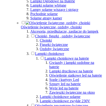
Lampki Ogrodowe na Baterie
Lampki solarne wbijane
Lampy solarne wiszące i stojące
Pochodnie solarne
Solarne atrapy kamer
Oświetlenie świąteczne, ozdoby, choinki
Akcesoria, przedłużacze, zasilacze do lampek
Choinki, figurki , ozdoby świąteczne
Choinki
Figurki świąteczne
Ozdoby świąteczne
Lampki choinkowe
Lampki choinkowe na baterie
Gwiazdy i lampki ozdobne na
baterie
Lampki drucikowe na baterie
Oświetlenie siatkowe led na baterie
Sople i kurtyny Led
Sznury led na baterie
Węże led na baterie
Zawieszki świąteczne na okno
Lampki choinkowe solarne
Lampki choinkowe zwykłe 230V
Oświetlenie zewnętrzne świąteczne