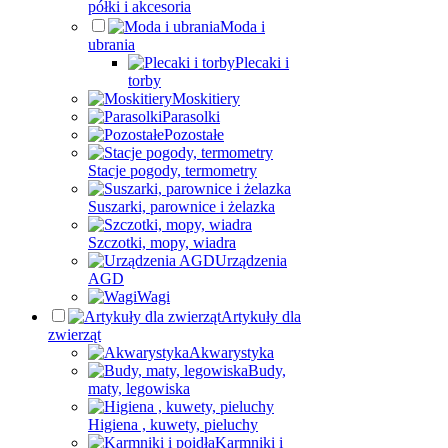
półki i akcesoria
Moda i
ubrania
Plecaki i
torby
Moskitiery
Parasolki
Pozostałe
Stacje pogody, termometry
Suszarki, parownice i żelazka
Szczotki, mopy, wiadra
Urządzenia
AGD
Wagi
Artykuły dla
zwierząt
Akwarystyka
Budy,
maty, legowiska
Higiena , kuwety, pieluchy
Karmniki i