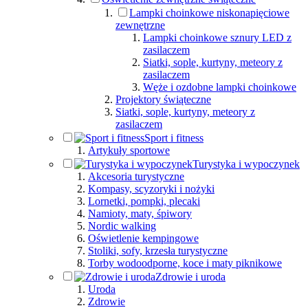
Lampki choinkowe niskonapięciowe
zewnętrzne
Lampki choinkowe sznury LED z
zasilaczem
Siatki, sople, kurtyny, meteory z
zasilaczem
Węże i ozdobne lampki choinkowe
Projektory świąteczne
Siatki, sople, kurtyny, meteory z
zasilaczem
Sport i fitness
Artykuły sportowe
Turystyka i wypoczynek
Akcesoria turystyczne
Kompasy, scyzoryki i nożyki
Lornetki, pompki, plecaki
Namioty, maty, śpiwory
Nordic walking
Oświetlenie kempingowe
Stoliki, sofy, krzesła turystyczne
Torby wodoodporne, koce i maty piknikowe
Zdrowie i uroda
Uroda
Zdrowie