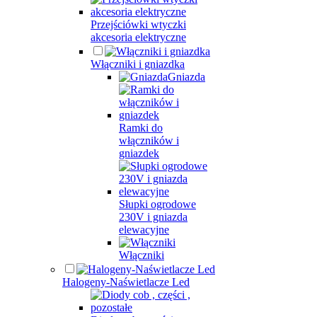
Przejściówki wtyczki
akcesoria elektryczne
Włączniki i gniazdka
Gniazda
Ramki do
włączników i
gniazdek
Słupki ogrodowe
230V i gniazda
elewacyjne
Włączniki
Halogeny-Naświetlacze Led