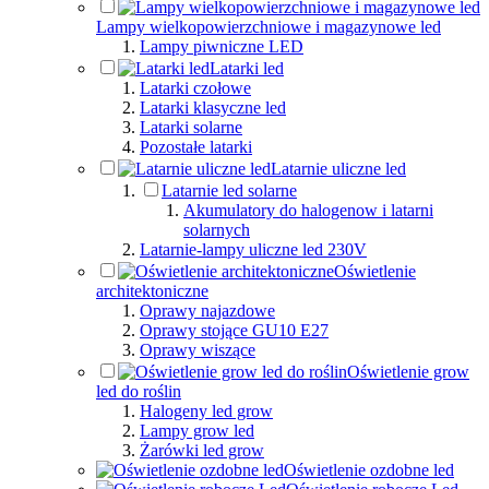
Lampy wielkopowierzchniowe i magazynowe led
Lampy piwniczne LED
Latarki led
Latarki czołowe
Latarki klasyczne led
Latarki solarne
Pozostałe latarki
Latarnie uliczne led
Latarnie led solarne
Akumulatory do halogenow i latarni
solarnych
Latarnie-lampy uliczne led 230V
Oświetlenie
architektoniczne
Oprawy najazdowe
Oprawy stojące GU10 E27
Oprawy wiszące
Oświetlenie grow
led do roślin
Halogeny led grow
Lampy grow led
Żarówki led grow
Oświetlenie ozdobne led