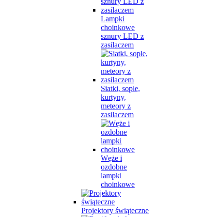
Lampki
choinkowe
sznury LED z
zasilaczem
Siatki, sople,
kurtyny,
meteory z
zasilaczem
Węże i
ozdobne
lampki
choinkowe
Projektory świąteczne