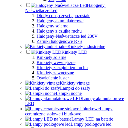
Halogeny-
Naświetlacze Led
Diody cob , części , pozostałe
Halogeny akumulatorowe
Halogeny solarne
Halogeny z czujką ruchu
Halogeny-Naświetlacze led 230V
Żarniki halogenowe R7S
Kinkiety industrialne
Kinkiety LED
Kinkiety solarne
Kinkiety wewnętrzne
Kinkiety z czujnikiem ruchu
Kinkiety zewnętrzne
Oświetlenie luster
Kinkiety vintage
Lampki do szafy
Lampki nocne
Lampy akumulatorowe
LED
Lampy
ceramiczne stołowe i biurkowe
Lampy LED na baterie
Lampy podłogowe led