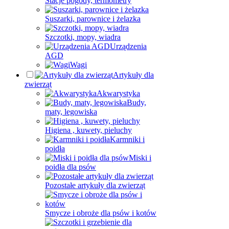
Stacje pogody, termometry
Suszarki, parownice i żelazka
Szczotki, mopy, wiadra
Urządzenia
AGD
Wagi
Artykuły dla
zwierząt
Akwarystyka
Budy,
maty, legowiska
Higiena , kuwety, pieluchy
Karmniki i
poidła
Miski i
poidła dla psów
Pozostałe artykuły dla zwierząt
Smycze i obroże dla psów i kotów