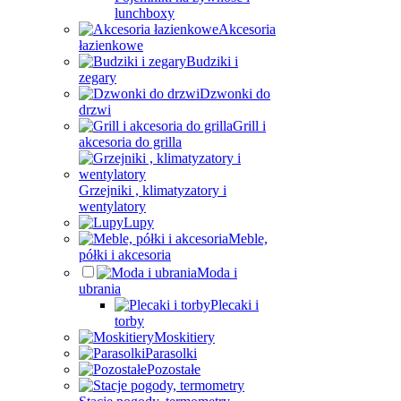
lunchboxy
Akcesoria
łazienkowe
Budziki i
zegary
Dzwonki do
drzwi
Grill i
akcesoria do grilla
Grzejniki , klimatyzatory i
wentylatory
Lupy
Meble,
półki i akcesoria
Moda i
ubrania
Plecaki i
torby
Moskitiery
Parasolki
Pozostałe