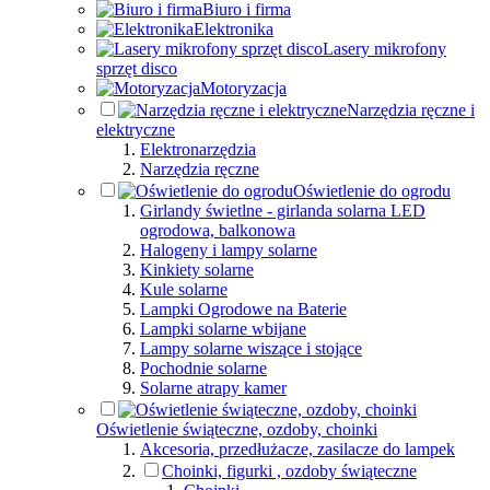
Biuro i firma
Elektronika
Lasery mikrofony
sprzęt disco
Motoryzacja
Narzędzia ręczne i
elektryczne
Elektronarzędzia
Narzędzia ręczne
Oświetlenie do ogrodu
Girlandy świetlne - girlanda solarna LED
ogrodowa, balkonowa
Halogeny i lampy solarne
Kinkiety solarne
Kule solarne
Lampki Ogrodowe na Baterie
Lampki solarne wbijane
Lampy solarne wiszące i stojące
Pochodnie solarne
Solarne atrapy kamer
Oświetlenie świąteczne, ozdoby, choinki
Akcesoria, przedłużacze, zasilacze do lampek
Choinki, figurki , ozdoby świąteczne