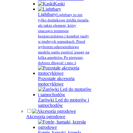
Kaski
Lightbary
Lightbary to nie
tylko dodatkowe źródła światła,
ale także element, który
znacząco poprawia
bezpieczeństwo i komfort jazdy
w trudnych warunkach. Przed
wyborem odpowiedniego
modelu warto zwrócić uwagę na
kilka aspektów. Po pierwsze,
dobierz długość i moc ś
Pozostałe akcesoria
motocyklowe
Żarówki Led do motorów i
samochodów
Akcesoria ogrodowe
Fotele, hamaki, krzesła