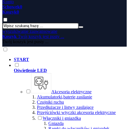
Konto
Schowek
0
Koszyk
0
wyszukiwanie zaawansowane
Koszyk
Twój koszyk jest pusty ...
Twój koszyk jest pusty ...
START
Oświetlenie LED
Akcesoria elektryczne
Akumulatorki,baterie,zasilanie
Czujniki ruchu
Przedłużacze i listwy zasilające
Przejściówki wtyczki akcesoria elektryczne
Włączniki i gniazdka
Gniazda
Ramki do włączników i gniazdek