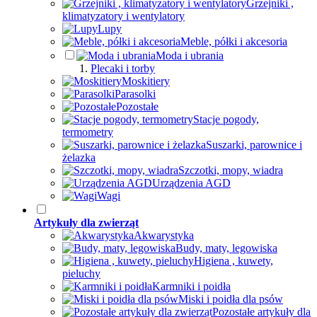
Grzejniki ,
klimatyzatory i wentylatory
Lupy
Meble, półki i akcesoria
Moda i ubrania
Plecaki i torby
Moskitiery
Parasolki
Pozostałe
Stacje pogody,
termometry
Suszarki, parownice i
żelazka
Szczotki, mopy, wiadra
Urządzenia AGD
Wagi
Artykuły dla zwierząt
Akwarystyka
Budy, maty, legowiska
Higiena , kuwety,
pieluchy
Karmniki i poidła
Miski i poidła dla psów
Pozostałe artykuły dla