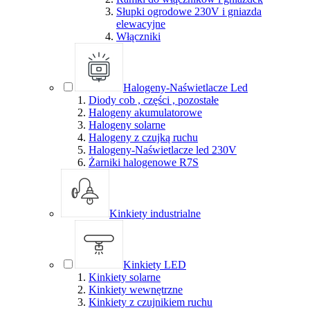
Słupki ogrodowe 230V i gniazda
elewacyjne
Włączniki
Halogeny-Naświetlacze Led
Diody cob , części , pozostałe
Halogeny akumulatorowe
Halogeny solarne
Halogeny z czujką ruchu
Halogeny-Naświetlacze led 230V
Żarniki halogenowe R7S
Kinkiety industrialne
Kinkiety LED
Kinkiety solarne
Kinkiety wewnętrzne
Kinkiety z czujnikiem ruchu