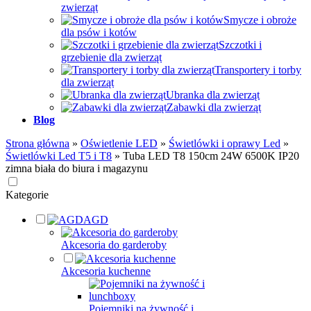
zwierząt
Smycze i obroże
dla psów i kotów
Szczotki i
grzebienie dla zwierząt
Transportery i torby
dla zwierząt
Ubranka dla zwierząt
Zabawki dla zwierząt
Blog
Strona główna
»
Oświetlenie LED
»
Świetlówki i oprawy Led
»
Świetlówki Led T5 i T8
»
Tuba LED T8 150cm 24W 6500K IP20
zimna biała do biura i magazynu
Kategorie
AGD
Akcesoria do garderoby
Akcesoria kuchenne
Pojemniki na żywność i