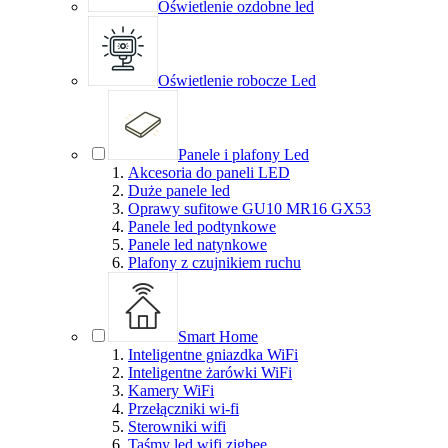
Oświetlenie ozdobne led
Oświetlenie robocze Led
Panele i plafony Led
Akcesoria do paneli LED
Duże panele led
Oprawy sufitowe GU10 MR16 GX53
Panele led podtynkowe
Panele led natynkowe
Plafony z czujnikiem ruchu
Smart Home
Inteligentne gniazdka WiFi
Inteligentne żarówki WiFi
Kamery WiFi
Przełączniki wi-fi
Sterowniki wifi
Taśmy led wifi zigbee