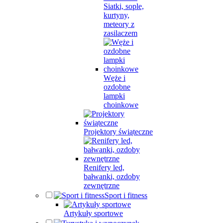
Siatki, sople,
kurtyny,
meteory z
zasilaczem
Węże i
ozdobne
lampki
choinkowe
Projektory świąteczne
Renifery led,
bałwanki, ozdoby
zewnętrzne
Sport i fitness
Artykuły sportowe