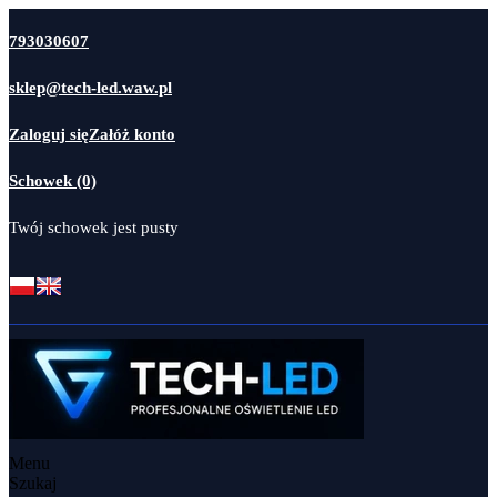
793030607
sklep@tech-led.waw.pl
Zaloguj się
Załóż konto
Schowek (0)
Twój schowek jest pusty
Menu
Szukaj