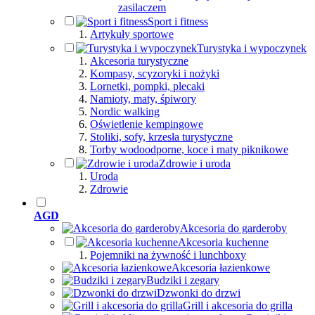
zasilaczem
Sport i fitness
Artykuły sportowe
Turystyka i wypoczynek
Akcesoria turystyczne
Kompasy, scyzoryki i nożyki
Lornetki, pompki, plecaki
Namioty, maty, śpiwory
Nordic walking
Oświetlenie kempingowe
Stoliki, sofy, krzesła turystyczne
Torby wodoodporne, koce i maty piknikowe
Zdrowie i uroda
Uroda
Zdrowie
AGD
Akcesoria do garderoby
Akcesoria kuchenne
Pojemniki na żywność i lunchboxy
Akcesoria łazienkowe
Budziki i zegary
Dzwonki do drzwi
Grill i akcesoria do grilla