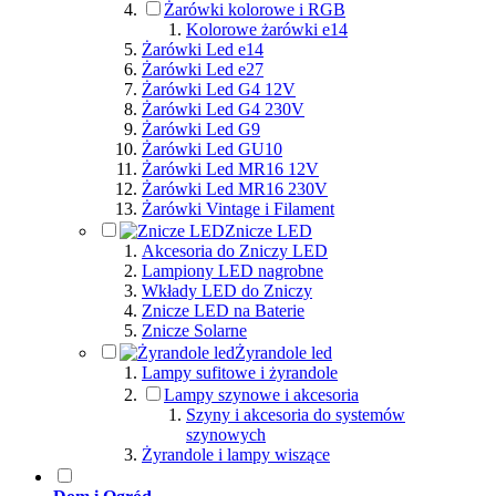
Żarówki kolorowe i RGB
Kolorowe żarówki e14
Żarówki Led e14
Żarówki Led e27
Żarówki Led G4 12V
Żarówki Led G4 230V
Żarówki Led G9
Żarówki Led GU10
Żarówki Led MR16 12V
Żarówki Led MR16 230V
Żarówki Vintage i Filament
Znicze LED
Akcesoria do Zniczy LED
Lampiony LED nagrobne
Wkłady LED do Zniczy
Znicze LED na Baterie
Znicze Solarne
Żyrandole led
Lampy sufitowe i żyrandole
Lampy szynowe i akcesoria
Szyny i akcesoria do systemów
szynowych
Żyrandole i lampy wiszące