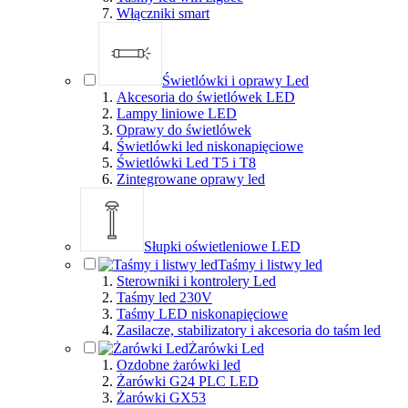
Włączniki smart
Świetlówki i oprawy Led
Akcesoria do świetlówek LED
Lampy liniowe LED
Oprawy do świetlówek
Świetlówki led niskonapięciowe
Świetlówki Led T5 i T8
Zintegrowane oprawy led
Słupki oświetleniowe LED
Taśmy i listwy led
Sterowniki i kontrolery Led
Taśmy led 230V
Taśmy LED niskonapięciowe
Zasilacze, stabilizatory i akcesoria do taśm led
Żarówki Led
Ozdobne żarówki led
Żarówki G24 PLC LED
Żarówki GX53