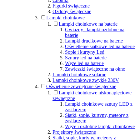
Choinki
Figurki świąteczne
Ozdoby świąteczne
Lampki choinkowe
Lampki choinkowe na baterie
Gwiazdy i lampki ozdobne na
baterie
Lampki drucikowe na baterie
Oświetlenie siatkowe led na baterie
Sople i kurtyny Led
Sznury led na baterie
Węże led na baterie
Zawieszki świąteczne na okno
Lampki choinkowe solarne
Lampki choinkowe zwykłe 230V
Oświetlenie zewnętrzne świąteczne
Lampki choinkowe niskonapięciowe
zewnętrzne
Lampki choinkowe sznury LED z
zasilaczem
Siatki, sople, kurtyny, meteory z
zasilaczem
Węże i ozdobne lampki choinkowe
Projektory świąteczne
Siatki, sople, kurtyny, meteory z