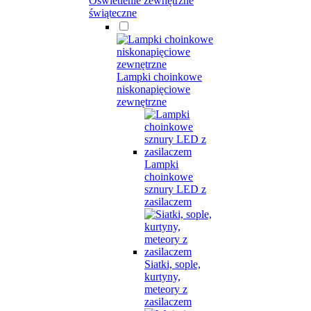
Oświetlenie zewnętrzne
świąteczne
Lampki choinkowe
niskonapięciowe
zewnętrzne
Lampki
choinkowe
sznury LED z
zasilaczem
Siatki, sople,
kurtyny,
meteory z
zasilaczem