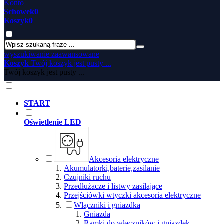
Konto
Schowek
0
Koszyk
0
wyszukiwanie zaawansowane
Koszyk
Twój koszyk jest pusty ...
Twój koszyk jest pusty ...
START
Oświetlenie LED
Akcesoria elektryczne
Akumulatorki,baterie,zasilanie
Czujniki ruchu
Przedłużacze i listwy zasilające
Przejściówki wtyczki akcesoria elektryczne
Włączniki i gniazdka
Gniazda
Ramki do włączników i gniazdek