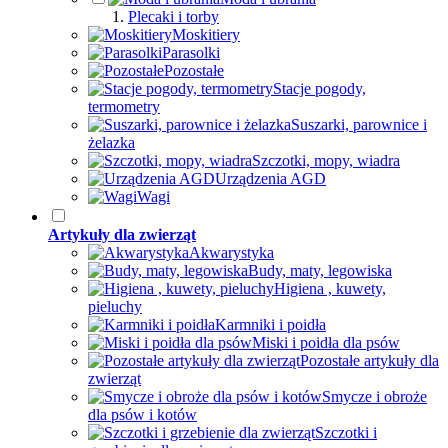
Plecaki i torby
Moskitiery
Parasolki
Pozostałe
Stacje pogody,
termometry
Suszarki, parownice i
żelazka
Szczotki, mopy, wiadra
Urządzenia AGD
Wagi
Artykuły dla zwierząt
Akwarystyka
Budy, maty, legowiska
Higiena , kuwety,
pieluchy
Karmniki i poidła
Miski i poidła dla psów
Pozostałe artykuły dla
zwierząt
Smycze i obroże
dla psów i kotów
Szczotki i