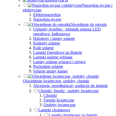
Motoryzacja
Narzędzia ręczne i
elektryczne
Elektronarzędzia
Narzędzia ręczne
Oświetlenie do ogrodu
Girlandy świetlne - girlanda solarna LED
ogrodowa, balkonowa
Halogeny i lampy solarne
Kinkiety solarne
Kule solarne
Lampki Ogrodowe na Baterie
Lampki solarne wbijane
Lampy solarne wiszące i stojące
Pochodnie solarne
Solarne atrapy kamer
Oświetlenie świąteczne, ozdoby, choinki
Akcesoria, przedłużacze, zasilacze do lampek
Choinki, figurki , ozdoby świąteczne
Choinki
Figurki świąteczne
Ozdoby świąteczne
Lampki choinkowe
Lampki choinkowe na baterie