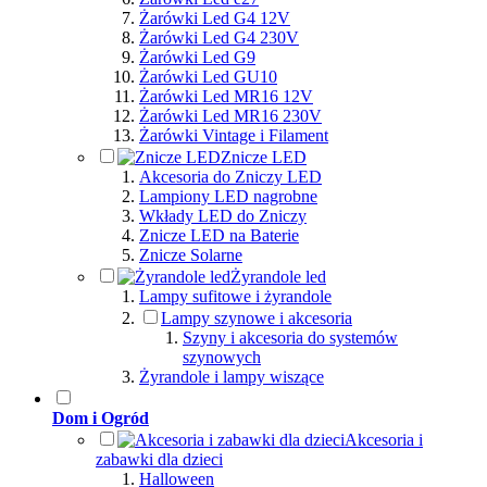
Żarówki Led G4 12V
Żarówki Led G4 230V
Żarówki Led G9
Żarówki Led GU10
Żarówki Led MR16 12V
Żarówki Led MR16 230V
Żarówki Vintage i Filament
Znicze LED
Akcesoria do Zniczy LED
Lampiony LED nagrobne
Wkłady LED do Zniczy
Znicze LED na Baterie
Znicze Solarne
Żyrandole led
Lampy sufitowe i żyrandole
Lampy szynowe i akcesoria
Szyny i akcesoria do systemów
szynowych
Żyrandole i lampy wiszące
Dom i Ogród
Akcesoria i
zabawki dla dzieci
Halloween