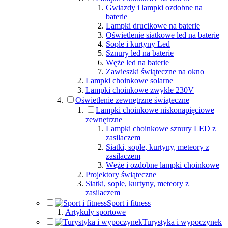
Gwiazdy i lampki ozdobne na
baterie
Lampki drucikowe na baterie
Oświetlenie siatkowe led na baterie
Sople i kurtyny Led
Sznury led na baterie
Węże led na baterie
Zawieszki świąteczne na okno
Lampki choinkowe solarne
Lampki choinkowe zwykłe 230V
Oświetlenie zewnętrzne świąteczne
Lampki choinkowe niskonapięciowe
zewnętrzne
Lampki choinkowe sznury LED z
zasilaczem
Siatki, sople, kurtyny, meteory z
zasilaczem
Węże i ozdobne lampki choinkowe
Projektory świąteczne
Siatki, sople, kurtyny, meteory z
zasilaczem
Sport i fitness
Artykuły sportowe
Turystyka i wypoczynek