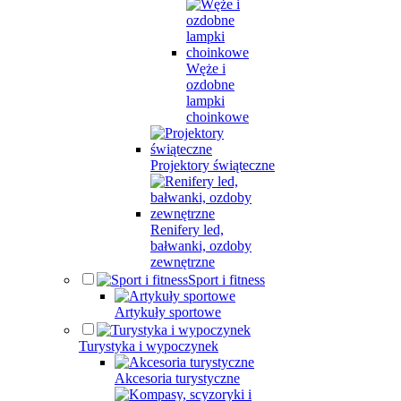
Węże i
ozdobne
lampki
choinkowe
Projektory świąteczne
Renifery led,
bałwanki, ozdoby
zewnętrzne
Sport i fitness
Artykuły sportowe
Turystyka i wypoczynek
Akcesoria turystyczne