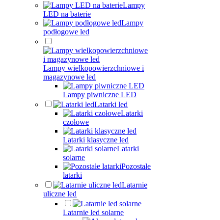
Lampy
LED na baterie
Lampy
podłogowe led
Lampy wielkopowierzchniowe i
magazynowe led
Lampy piwniczne LED
Latarki led
Latarki
czołowe
Latarki klasyczne led
Latarki
solarne
Pozostałe
latarki
Latarnie
uliczne led
Latarnie led solarne