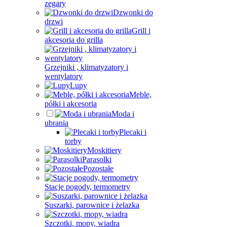
zegary
Dzwonki do
drzwi
Grill i
akcesoria do grilla
Grzejniki , klimatyzatory i
wentylatory
Lupy
Meble,
półki i akcesoria
Moda i
ubrania
Plecaki i
torby
Moskitiery
Parasolki
Pozostałe
Stacje pogody, termometry
Suszarki, parownice i żelazka
Szczotki, mopy, wiadra