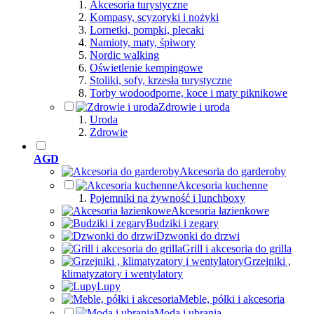
Akcesoria turystyczne
Kompasy, scyzoryki i nożyki
Lornetki, pompki, plecaki
Namioty, maty, śpiwory
Nordic walking
Oświetlenie kempingowe
Stoliki, sofy, krzesła turystyczne
Torby wodoodporne, koce i maty piknikowe
Zdrowie i uroda
Uroda
Zdrowie
AGD
Akcesoria do garderoby
Akcesoria kuchenne
Pojemniki na żywność i lunchboxy
Akcesoria łazienkowe
Budziki i zegary
Dzwonki do drzwi
Grill i akcesoria do grilla
Grzejniki ,
klimatyzatory i wentylatory
Lupy
Meble, półki i akcesoria
Moda i ubrania