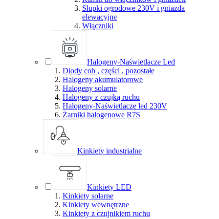
Słupki ogrodowe 230V i gniazda
elewacyjne
Włączniki
Halogeny-Naświetlacze Led
Diody cob , części , pozostałe
Halogeny akumulatorowe
Halogeny solarne
Halogeny z czujką ruchu
Halogeny-Naświetlacze led 230V
Żarniki halogenowe R7S
Kinkiety industrialne
Kinkiety LED
Kinkiety solarne
Kinkiety wewnętrzne
Kinkiety z czujnikiem ruchu