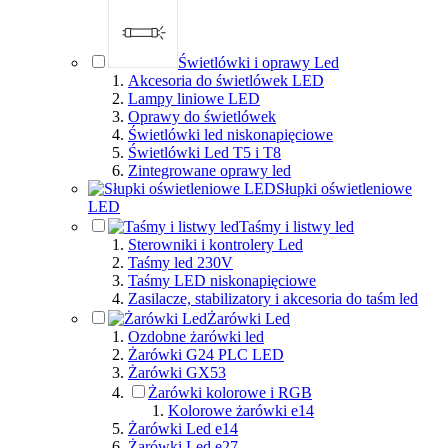
Świetlówki i oprawy Led
Akcesoria do świetlówek LED
Lampy liniowe LED
Oprawy do świetlówek
Świetlówki led niskonapięciowe
Świetlówki Led T5 i T8
Zintegrowane oprawy led
Słupki oświetleniowe
LED
Taśmy i listwy led
Sterowniki i kontrolery Led
Taśmy led 230V
Taśmy LED niskonapięciowe
Zasilacze, stabilizatory i akcesoria do taśm led
Żarówki Led
Ozdobne żarówki led
Żarówki G24 PLC LED
Żarówki GX53
Żarówki kolorowe i RGB
Kolorowe żarówki e14
Żarówki Led e14
Żarówki Led e27