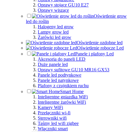
Oprawy stojące GU10 E27
Oprawy wiszące
Oświetlenie grow
led do roślin
Halogeny led grow
Lampy grow led
Żarówki led grow
Oświetlenie ozdobne led
Oświetlenie robocze Led
Panele i plafony Led
Akcesoria do paneli LED
Duże panele led
Oprawy sufitowe GU10 MR16 GX53
Panele led podtynkowe
Panele led natynkowe
Plafony z czujnikiem ruchu
Smart Home
Inteligentne gniazdka WiFi
Inteligentne żarówki WiFi
Kamery WiFi
Przełączniki wi-fi
Sterowniki wifi
Taśmy led wifi zigbee
Włączniki smart