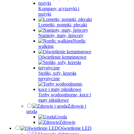
Kompasy, scyzoryki i
nożyki
Lornetki, pompki, plecaki
Namioty, maty, śpiwory
Nordic
walking
Oświetlenie kempingowe
Stoliki, sofy, krzesła
turystyczne
Torby wodoodporne, koce i
maty piknikowe
Zdrowie i
uroda
Uroda
Zdrowie
Oświetlenie LED