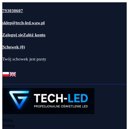
793030607
sklep@tech-led.waw.pl
Zaloguj się
Załóż konto
Schowek (0)
Twój schowek jest pusty
Menu
Szukaj