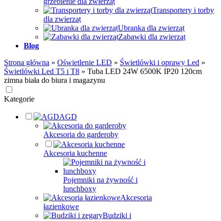
grzebienie dla zwierząt
Transportery i torby
dla zwierząt
Ubranka dla zwierząt
Zabawki dla zwierząt
Blog
Strona główna
»
Oświetlenie LED
»
Świetlówki i oprawy Led
»
Świetlówki Led T5 i T8
»
Tuba LED 24W 6500K IP20 120cm
zimna biała do biura i magazynu
Kategorie
AGD
Akcesoria do garderoby
Akcesoria kuchenne
Pojemniki na żywność i
lunchboxy
Akcesoria
łazienkowe
Budziki i